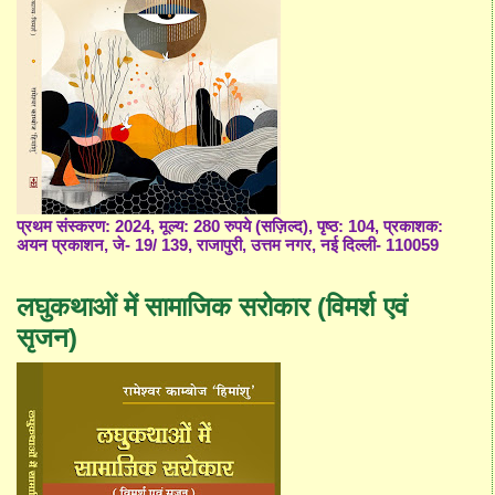
प्रथम संस्करण: 2024, मूल्य: 280 रुपये (सज़िल्द), पृष्ठ: 104, प्रकाशक:
अयन प्रकाशन, जे- 19/ 139, राजापुरी, उत्तम नगर, नई दिल्ली- 110059
लघुकथाओं में सामाजिक सरोकार (विमर्श एवं
सृजन)