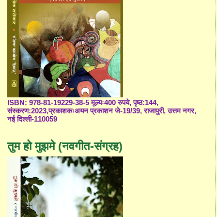
ISBN: 978-81-19229-38-5 मूल्यः400 रुपये, पृष्ठ:144,
संस्करण:2023,प्रकाशकःअयन प्रकाशन जे-19/39, राजापुरी, उत्तम नगर,
नई दिल्ली-110059
तुम हो मुझमे (नवगीत-संग्रह)