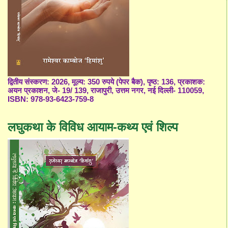
द्वितीय संस्करण: 2026, मूल्य: 350 रुपये (पेपर बैक), पृष्ठ: 136, प्रकाशक:
अयन प्रकाशन, जे- 19/ 139, राजापुरी, उत्तम नगर, नई दिल्ली- 110059,
ISBN: 978-93-6423-759-8
लघुकथा के विविध आयाम-कथ्य एवं शिल्प