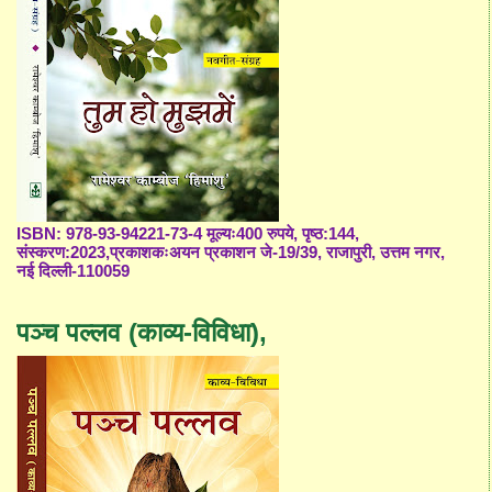
ISBN: 978-93-94221-73-4 मूल्यः400 रुपये, पृष्ठ:144,
संस्करण:2023,प्रकाशकःअयन प्रकाशन जे-19/39, राजापुरी, उत्तम नगर,
नई दिल्ली-110059
पञ्च पल्लव (काव्य-विविधा),