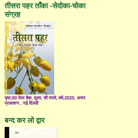
तीसरा पहर ताँका -सेदोका-चोका
संग्रह
पृष्ठ;80 पेपर बैक, मूल्य; सौ रुपये, वर्ष;2020, अयन
प्रकाशन , नई दिल्ली
बन्द कर लो द्वार