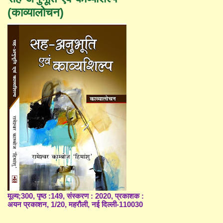
(काव्यालोचन)
मूल्य;300, पृष्ठ :149, संस्करण : 2020, प्रकाशक :
अयन प्रकाशन, 1/20, महरौली, नई दिल्ली-110030