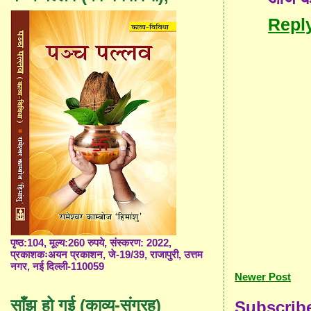
Repl
पृष्ठ:104, मूल्य:260 रुपये, संस्करण: 2022,
प्रकाशकःअयन प्रकाशन, जे-19/39, राजापुरी, उत्तम
नगर, नई दिल्ली-110059
Newer Post
साँझ हो गई (काव्य-संग्रह)
Subscrib