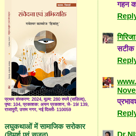
गहन कट
Repl
गिरिजा 
सटीक व
Repl
www.
Nove
प्रथम संस्करण: 2024, मूल्य: 280 रुपये (सज़िल्द),
प्रभा
पृष्ठ: 104, प्रकाशक: अयन प्रकाशन, जे- 19/ 139,
राजापुरी, उत्तम नगर, नई दिल्ली- 110059
Repl
लघुकथाओं में सामाजिक सरोकार
Dr.
(विमर्श एवं सृजन)