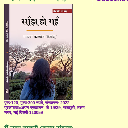
पृष्ठ:120, मूल्य:300 रुपये, संस्करण: 2022,
प्रकाशक=अयन प्रकाशन, जे-19/39, राजापुरी, उत्तम
नगर, नई दिल्ली-110059