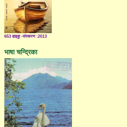
653 हाइकु -संस्करण :2013
भाषा चन्द्रिका