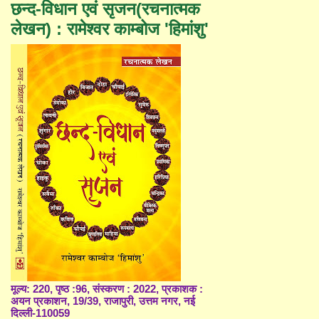
छन्द-विधान एवं सृजन(रचनात्मक
लेखन) : रामेश्वर काम्बोज 'हिमांशु'
मूल्य: 220, पृष्ठ :96, संस्करण : 2022, प्रकाशक :
अयन प्रकाशन, 19/39, राजापुरी, उत्तम नगर, नई
दिल्ली-110059