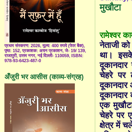
मुखौटा
रामेश्वर काम
नेताजी को
प्रथम संस्करण: 2026, मूल्य: 400 रुपये (पेपर बैक),
पृष्ठ: 152, प्रकाशक: अयन प्रकाशन, जे- 19/ 139,
था। इसके
राजापुरी, उत्तम नगर, नई दिल्ली- 110059, ISBN:
978-93-6423-487-0
दूकानदार 
चेहरे पर
अँजुरी भर आसीस (काव्य-संग्रह)
दूकानदार 
दूकानदार 
एक मुखौटा
चेहरे पर
क्षेत्र में 