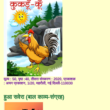
मूल्य : 50, पृष्ठ :40, तीसरा संस्करण : 2020, प्रकाशक
: अयन प्रकाशन, 1/20, महरौली, नई दिल्ली-110030
हुआ सवेरा (बाल काव्य-संग्रह)