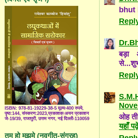
bhut
Repl
Dr.B
बड़ा 
से...शु
Repl
S.M.
Nove
ISBN: 978-81-19229-38-5 मूल्यः400 रुपये,
पृष्ठ:144, संस्करण:2023,प्रकाशकःअयन प्रकाशन
ओह तीक
जे-19/39, राजापुरी, उत्तम नगर, नई दिल्ली-110059
यहाँ पढ़े
तुम हो मुझमे (नवगीत-संग्रह)
Repl