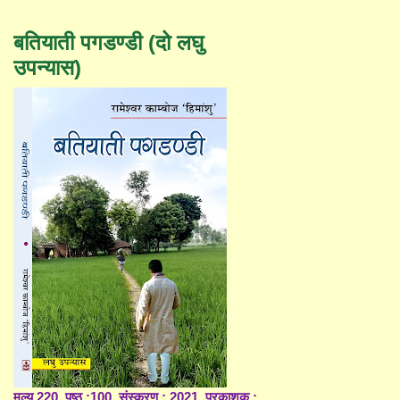
बतियाती पगडण्डी (दो लघु
उपन्यास)
मूल्य 220, पृष्ठ :100, संस्करण : 2021, प्रकाशक :