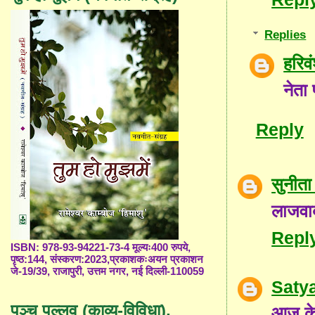
Replies
हरिव
नेता
Reply
सुनीता
लाजवा
Repl
ISBN: 978-93-94221-73-4 मूल्यः400 रुपये,
पृष्ठ:144, संस्करण:2023,प्रकाशकःअयन प्रकाशन
जे-19/39, राजापुरी, उत्तम नगर, नई दिल्ली-110059
Saty
पञ्च पल्लव (काव्य-विविधा),
आज के