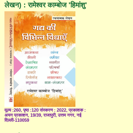
लेखन) : रामेश्वर काम्बोज 'हिमांशु'
मूल्य :260, पृष्ठ :120 संस्करण : 2022, प्रकाशक :
अयन प्रकाशन, 19/39, राजापुरी, उत्तम नगर, नई
दिल्ली-110059