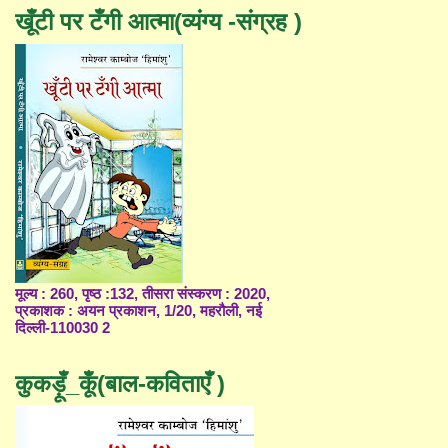
खूँटी पर टँगी आत्मा(व्यंग्य -संग्रह )
मूल्य : 260, पृष्ठ :132, तीसरा संस्करण : 2020,
प्रकाशक : अयन प्रकाशन, 1/20, महरौली, नई
दिल्ली-110030 2
कुकड़ूँ_कूँ(बाल-कविताएँ )