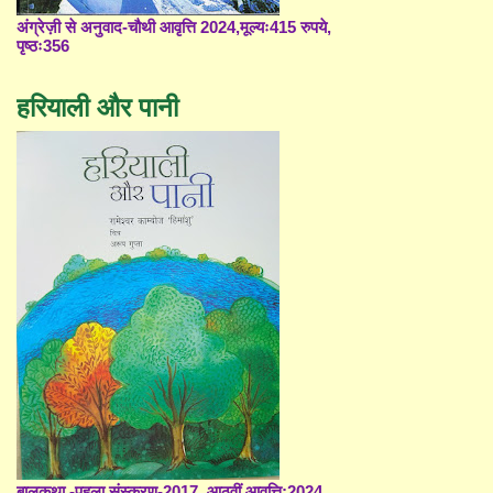
अंग्रेज़ी से अनुवाद-चौथी आवृत्ति 2024,मूल्यः415 रुपये,
पृष्ठः356
हरियाली और पानी
बालकथा -पहला संस्करण-2017, आठवीं आवृत्ति;2024,