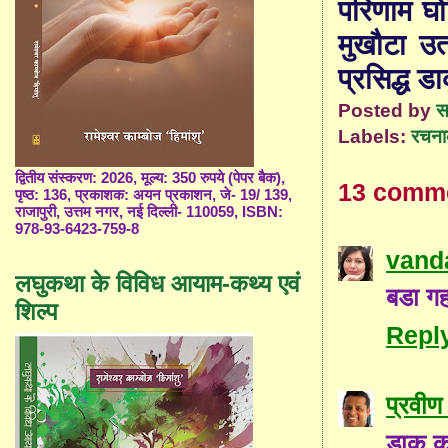
परिणाम घो
मुखौटा उत
प्रसिद्ध ड
Posted by
स
Labels:
रचना
द्वितीय संस्करण: 2026, मूल्य: 350 रुपये (पेपर बैक),
13 comm
पृष्ठ: 136, प्रकाशक: अयन प्रकाशन, जे- 19/ 139,
राजापुरी, उत्तम नगर, नई दिल्ली- 110059, ISBN:
978-93-6423-759-8
vand
लघुकथा के विविध आयाम-कथ्य एवं
बडा गह
शिल्प
Repl
प्रवीण 
डाकू क