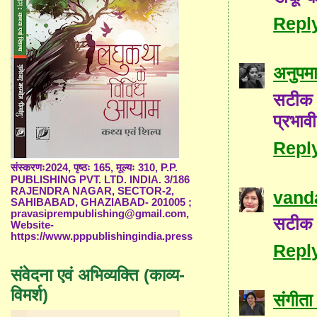
Repl
अनुपम
सटीक 
प्रभाव
Repl
संस्करणः2024, पृष्ठः 165, मूल्यः 310, P.P.
PUBLISHING PVT. LTD. INDIA. 3/186
RAJENDRA NAGAR, SECTOR-2,
vand
SAHIBABAD, GHAZIABAD- 201005 ;
pravasiprempublishing@gmail.com,
सटीक व्
Website-
https://www.pppublishingindia.press
Repl
संवेदना एवं अभिव्यक्ति (काव्य-
विमर्श)
संगीता 