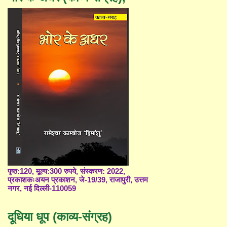
पृष्ठ:120, मूल्य:300 रुपये, संस्करण: 2022,
प्रकाशकःअयन प्रकाशन, जे-19/39, राजापुरी, उत्तम
नगर, नई दिल्ली-110059
दूधिया धूप (काव्य-संग्रह)