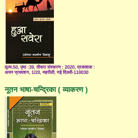
मूल्य:50, पृष्ठ :39, तीसरा संस्करण : 2020, प्रकाशक :
अयन प्रकाशन, 1/20, महरौली, नई दिल्ली-110030
नूतन भाषा-चन्द्रिका ( व्याकरण )