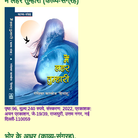
मैं लहर तुम्हारी (काव्य-संग्रह)
पृष्ठ:96, मूल्य:240 रुपये, संस्करण: 2022, प्रकाशक:
अयन प्रकाशन, जे-19/39, राजापुरी, उत्तम नगर, नई
दिल्ली-110059
भोर के अधर (काव्य-संग्रह),