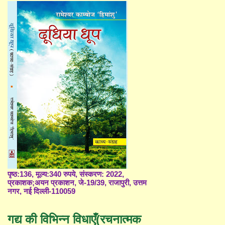
पृष्ठ:136, मूल्य:340 रुपये, संस्करण: 2022,
प्रकाशक;अयन प्रकाशन, जे-19/39, राजापुरी, उत्तम
नगर, नई दिल्ली-110059
गद्य की विभिन्न विधाएँ(रचनात्मक