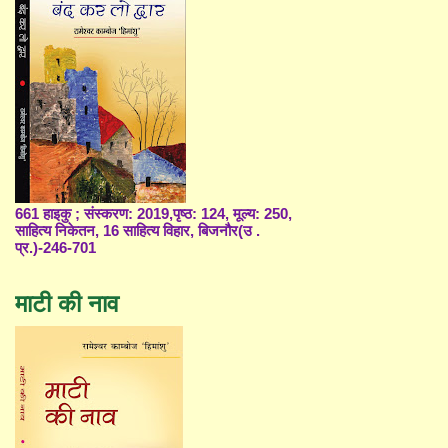
661 हाइकु ; संस्करण: 2019,पृष्ठ: 124, मूल्य: 250,
साहित्य निकेतन, 16 साहित्य विहार, बिजनौर(उ .
प्र.)-246-701
माटी की नाव