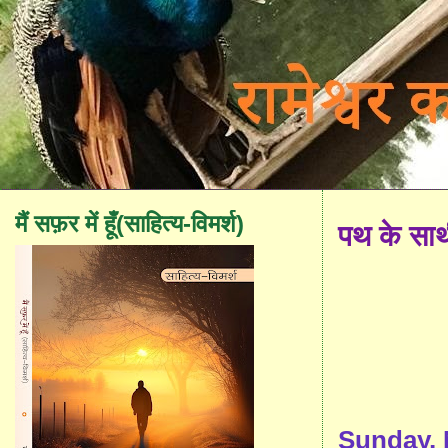
मैं सफ़र में हूँ(साहित्य-विमर्श)
पथ के सा
Sunday, 