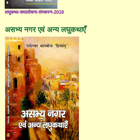
लघुकथा-समालोचना-संस्करण-2018
असभ्य नगर एवं अन्य लघुकथाएँ