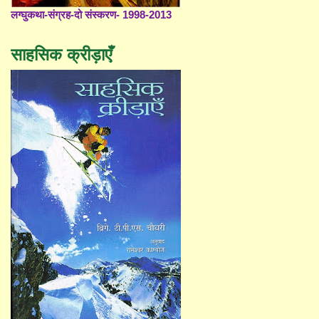
लग्घुकथा-संग्रह-दो संस्करण- 1998-2013
साहसिक क्रीड़ाएँ