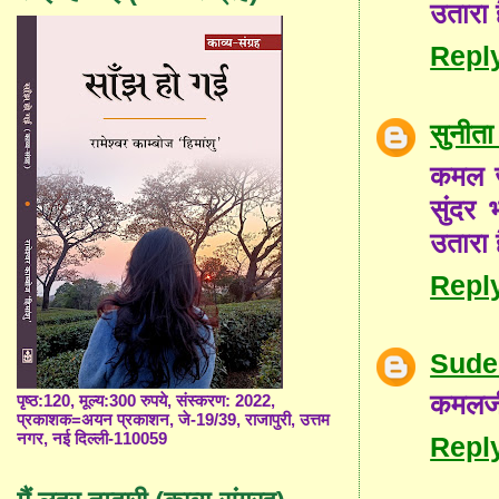
उतारा
Repl
सुनीता
कमल जी
सुंदर
उतारा
Repl
Sude
कमलजी 
पृष्ठ:120, मूल्य:300 रुपये, संस्करण: 2022,
प्रकाशक=अयन प्रकाशन, जे-19/39, राजापुरी, उत्तम
नगर, नई दिल्ली-110059
Repl