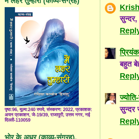
मैं लहर तुम्हारी (काव्य-संग्रह)
Kris
सुन्द
Repl
प्रियंक
बहुत ब
Repl
ज्योत
सुन्दर
पृष्ठ:96, मूल्य:240 रुपये, संस्करण: 2022, प्रकाशक:
अयन प्रकाशन, जे-19/39, राजापुरी, उत्तम नगर, नई
Repl
दिल्ली-110059
भोर के अधर (काव्य-संग्रह),