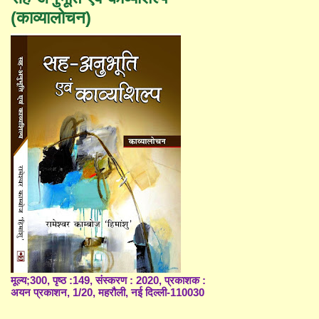
(काव्यालोचन)
मूल्य;300, पृष्ठ :149, संस्करण : 2020, प्रकाशक :
अयन प्रकाशन, 1/20, महरौली, नई दिल्ली-110030