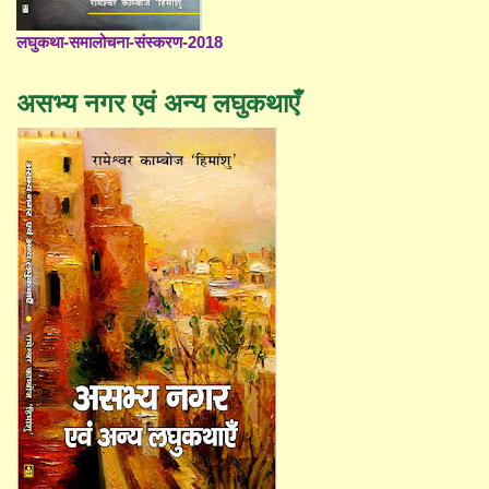
लघुकथा-समालोचना-संस्करण-2018
असभ्य नगर एवं अन्य लघुकथाएँ