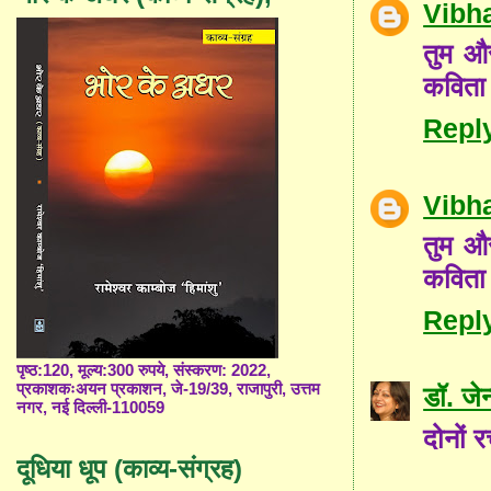
Vibh
तुम और
कविता 
Repl
Vibh
तुम और
कविता 
Repl
पृष्ठ:120, मूल्य:300 रुपये, संस्करण: 2022,
प्रकाशकःअयन प्रकाशन, जे-19/39, राजापुरी, उत्तम
डॉ. जे
नगर, नई दिल्ली-110059
दोनों र
दूधिया धूप (काव्य-संग्रह)