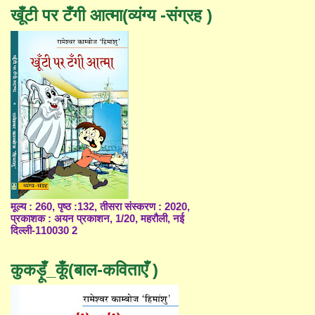
खूँटी पर टँगी आत्मा(व्यंग्य -संग्रह )
मूल्य : 260, पृष्ठ :132, तीसरा संस्करण : 2020,
प्रकाशक : अयन प्रकाशन, 1/20, महरौली, नई
दिल्ली-110030 2
कुकड़ूँ_कूँ(बाल-कविताएँ )