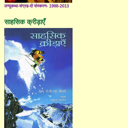
लग्घुकथा-संग्रह-दो संस्करण- 1998-2013
साहसिक क्रीड़ाएँ