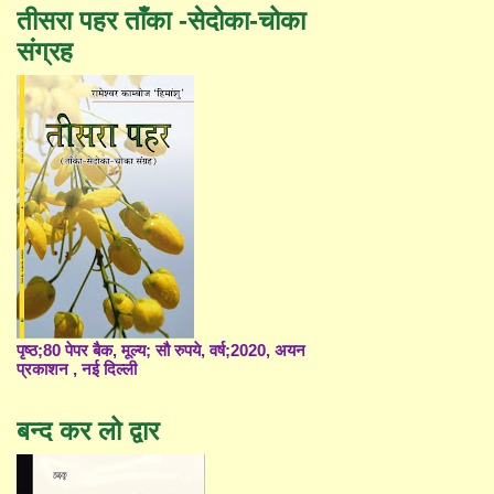
तीसरा पहर ताँका -सेदोका-चोका
संग्रह
पृष्ठ;80 पेपर बैक, मूल्य; सौ रुपये, वर्ष;2020, अयन
प्रकाशन , नई दिल्ली
बन्द कर लो द्वार