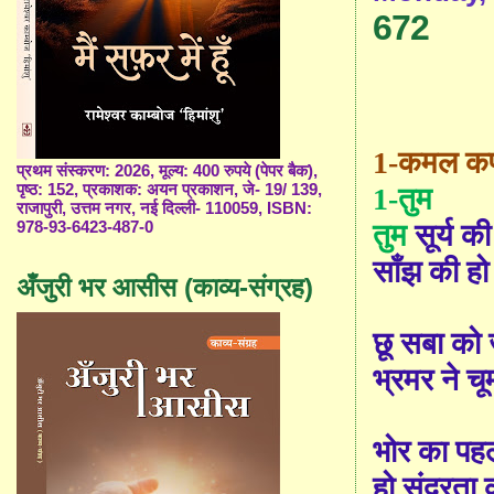
672
1-कमल कपू
प्रथम संस्करण: 2026, मूल्य: 400 रुपये (पेपर बैक),
पृष्ठ: 152, प्रकाशक: अयन प्रकाशन, जे- 19/ 139,
1-
तुम
राजापुरी, उत्तम नगर, नई दिल्ली- 110059, ISBN:
तुम
सूर्य क
978-93-6423-487-0
साँझ की हो
अँजुरी भर आसीस (काव्य-संग्रह)
छू सबा को
भ्रमर ने चू
भोर का पहल
हो सुंदरता 