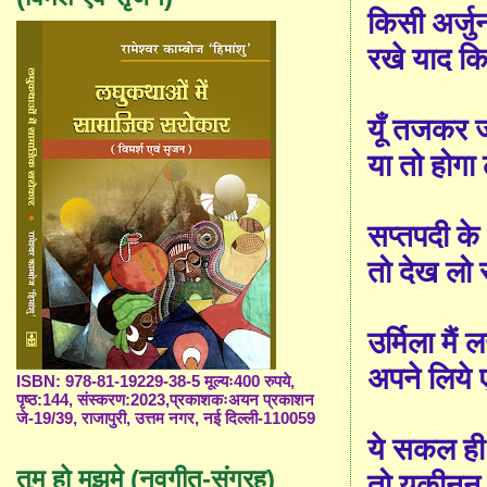
किसी अर्जुन 
रखे याद कि 
यूँ तजकर जा
या तो होगा
सप्तपदी के
तो देख लो र
उर्मिला मैं
अपने लिये ए
ISBN: 978-81-19229-38-5 मूल्यः400 रुपये,
पृष्ठ:144, संस्करण:2023,प्रकाशकःअयन प्रकाशन
जे-19/39, राजापुरी, उत्तम नगर, नई दिल्ली-110059
ये सकल ही द
तुम हो मुझमे (नवगीत-संग्रह)
तो यकीनन य