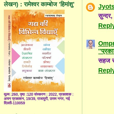
लेखन) : रामेश्वर काम्बोज 'हिमांशु'
Jyot
सुन्द
Repl
Ompra
''प्रक
सहज सा
Repl
मूल्य :260, पृष्ठ :120 संस्करण : 2022, प्रकाशक :
अयन प्रकाशन, 19/39, राजापुरी, उत्तम नगर, नई
दिल्ली-110059