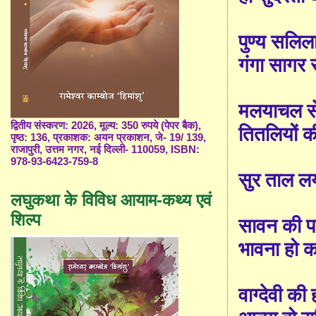
पुण्य सलिल
गंगा सागर
मलयाचल स
द्वितीय संस्करण: 2026, मूल्य: 350 रुपये (पेपर बैक),
तितलियों 
पृष्ठ: 136, प्रकाशक: अयन प्रकाशन, जे- 19/ 139,
राजापुरी, उत्तम नगर, नई दिल्ली- 110059, ISBN:
978-93-6423-759-8
सुर ताल ल
लघुकथा के विविध आयाम-कथ्य एवं
शिल्प
सावन की प
भावना हो क
वाग्देवी की 