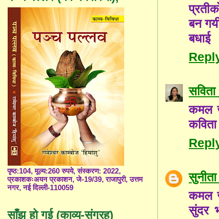
प्रतीको
बन गयी 
बधाई
Repl
सविता 
कमल ज
कविता
Repl
पृष्ठ:104, मूल्य:260 रुपये, संस्करण: 2022,
सुनीता
प्रकाशकःअयन प्रकाशन, जे-19/39, राजापुरी, उत्तम
नगर, नई दिल्ली-110059
कमल जी
सुंदर
साँझ हो गई (काव्य-संग्रह)