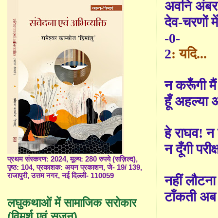
अवनि अंबर
देव-चरणों मे
-0-
2
:
यदि...
न क
रूँ
गी म
हूँ अहल्या 
हे राघव! न
न दूँगी परी
प्रथम संस्करण: 2024, मूल्य: 280 रुपये (सज़िल्द),
पृष्ठ: 104, प्रकाशक: अयन प्रकाशन, जे- 19/ 139,
राजापुरी, उत्तम नगर, नई दिल्ली- 110059
नहीं लौटना
टाँ
कती अब 
लघुकथाओं में सामाजिक सरोकार
(विमर्श एवं सृजन)