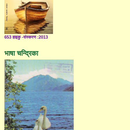
653 हाइकु -संस्करण :2013
भाषा चन्द्रिका