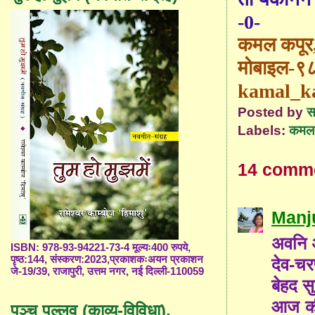
-0-
कमल कपूर
मोबाइल-
kamal_k
Posted by
स
Labels:
कमल 
14 comm
Manj
अवनि 
ISBN: 978-93-94221-73-4 मूल्यः400 रुपये,
पृष्ठ:144, संस्करण:2023,प्रकाशकःअयन प्रकाशन
देव-चर
जे-19/39, राजापुरी, उत्तम नगर, नई दिल्ली-110059
बेहद स
आज की 
पञ्च पल्लव (काव्य-विविधा),