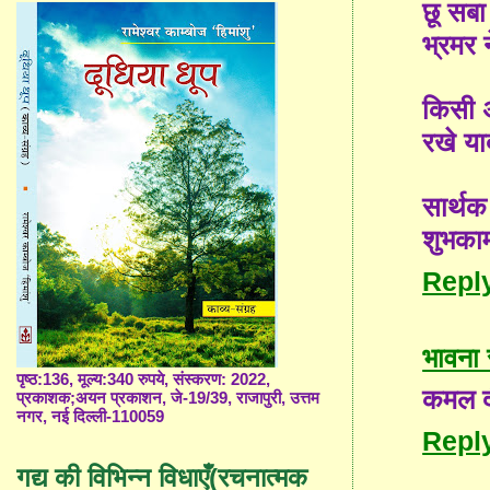
छू सब
भ्रमर 
किसी अर
रखे या
सार्थ
शुभकाम
Repl
भावना 
पृष्ठ:136, मूल्य:340 रुपये, संस्करण: 2022,
कमल दी
प्रकाशक;अयन प्रकाशन, जे-19/39, राजापुरी, उत्तम
नगर, नई दिल्ली-110059
Repl
गद्य की विभिन्न विधाएँ(रचनात्मक