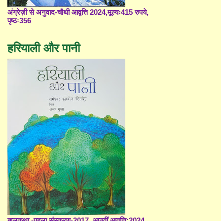
अंग्रेज़ी से अनुवाद-चौथी आवृत्ति 2024,मूल्यः415 रुपये,
पृष्ठः356
हरियाली और पानी
बालकथा -पहला संस्करण-2017, आठवीं आवृत्ति;2024,