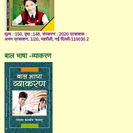
मूल्य : 150, पृष्ठ :148, संस्करण : 2020 प्रकाशक :
अयन प्रकाशन, 1/20, महरौली, नई दिल्ली-110030 2
बाल भाषा -व्याकरण