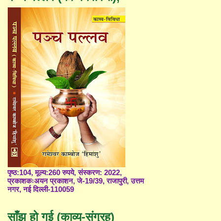
पृष्ठ:104, मूल्य:260 रुपये, संस्करण: 2022,
प्रकाशकःअयन प्रकाशन, जे-19/39, राजापुरी, उत्तम
नगर, नई दिल्ली-110059
साँझ हो गई (काव्य-संग्रह)