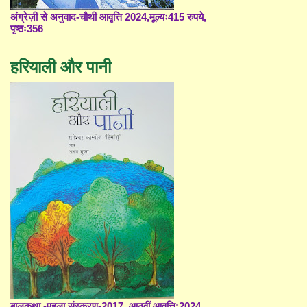
अंग्रेज़ी से अनुवाद-चौथी आवृत्ति 2024,मूल्यः415 रुपये,
पृष्ठः356
हरियाली और पानी
बालकथा -पहला संस्करण-2017, आठवीं आवृत्ति;2024,