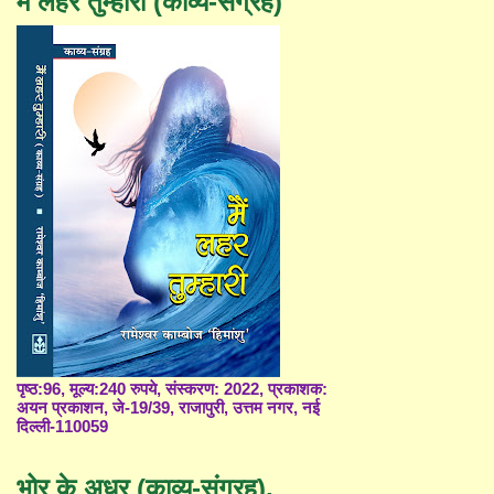
मैं लहर तुम्हारी (काव्य-संग्रह)
पृष्ठ:96, मूल्य:240 रुपये, संस्करण: 2022, प्रकाशक:
अयन प्रकाशन, जे-19/39, राजापुरी, उत्तम नगर, नई
दिल्ली-110059
भोर के अधर (काव्य-संग्रह),