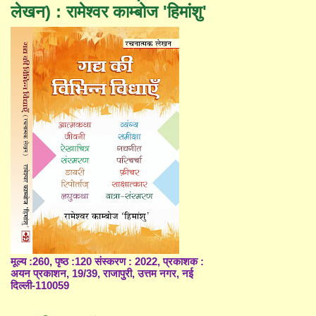
लेखन) : रामेश्वर काम्बोज 'हिमांशु'
मूल्य :260, पृष्ठ :120 संस्करण : 2022, प्रकाशक :
अयन प्रकाशन, 19/39, राजापुरी, उत्तम नगर, नई
दिल्ली-110059