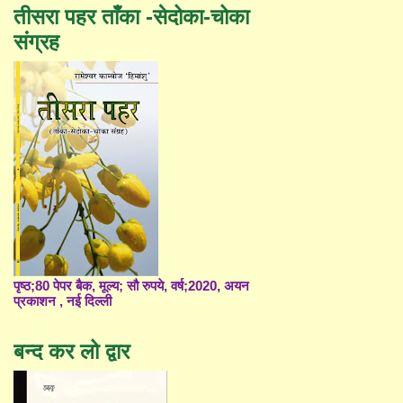
तीसरा पहर ताँका -सेदोका-चोका
संग्रह
पृष्ठ;80 पेपर बैक, मूल्य; सौ रुपये, वर्ष;2020, अयन
प्रकाशन , नई दिल्ली
बन्द कर लो द्वार