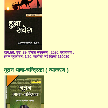
मूल्य:50, पृष्ठ :39, तीसरा संस्करण : 2020, प्रकाशक :
अयन प्रकाशन, 1/20, महरौली, नई दिल्ली-110030
नूतन भाषा-चन्द्रिका ( व्याकरण )