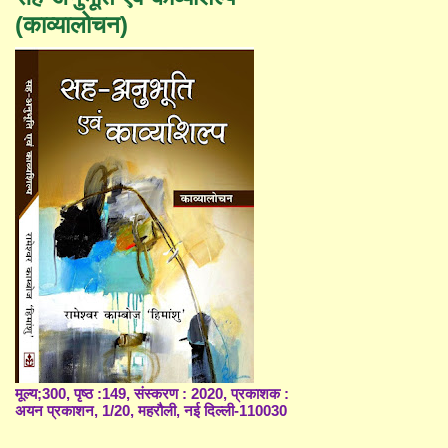
(काव्यालोचन)
मूल्य;300, पृष्ठ :149, संस्करण : 2020, प्रकाशक :
अयन प्रकाशन, 1/20, महरौली, नई दिल्ली-110030