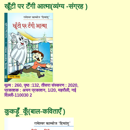
खूँटी पर टँगी आत्मा(व्यंग्य -संग्रह )
मूल्य : 260, पृष्ठ :132, तीसरा संस्करण : 2020,
प्रकाशक : अयन प्रकाशन, 1/20, महरौली, नई
दिल्ली-110030 2
कुकड़ूँ_कूँ(बाल-कविताएँ )