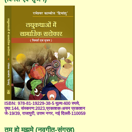
ISBN: 978-81-19229-38-5 मूल्यः400 रुपये,
पृष्ठ:144, संस्करण:2023,प्रकाशकःअयन प्रकाशन
जे-19/39, राजापुरी, उत्तम नगर, नई दिल्ली-110059
तुम हो मुझमे (नवगीत-संग्रह)