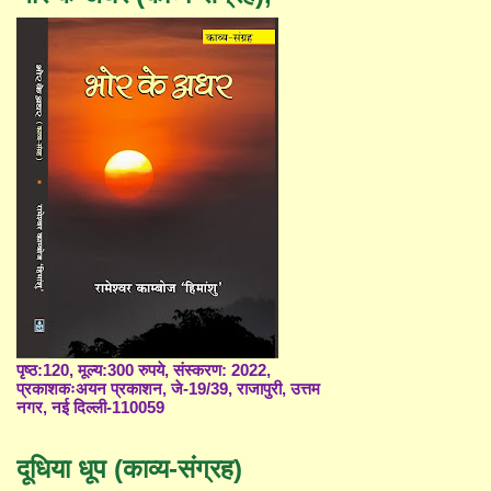
पृष्ठ:120, मूल्य:300 रुपये, संस्करण: 2022,
प्रकाशकःअयन प्रकाशन, जे-19/39, राजापुरी, उत्तम
नगर, नई दिल्ली-110059
दूधिया धूप (काव्य-संग्रह)