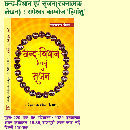
छन्द-विधान एवं सृजन(रचनात्मक
लेखन) : रामेश्वर काम्बोज 'हिमांशु'
मूल्य: 220, पृष्ठ :96, संस्करण : 2022, प्रकाशक :
अयन प्रकाशन, 19/39, राजापुरी, उत्तम नगर, नई
दिल्ली-110059