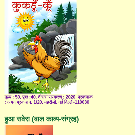
मूल्य : 50, पृष्ठ :40, तीसरा संस्करण : 2020, प्रकाशक
: अयन प्रकाशन, 1/20, महरौली, नई दिल्ली-110030
हुआ सवेरा (बाल काव्य-संग्रह)