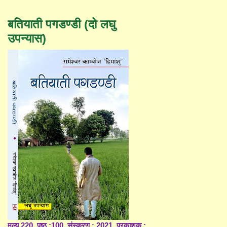
बतियाती पगडण्डी (दो लघु
उपन्यास)
मूल्य 220, पृष्ठ :100, संस्करण : 2021, प्रकाशक :