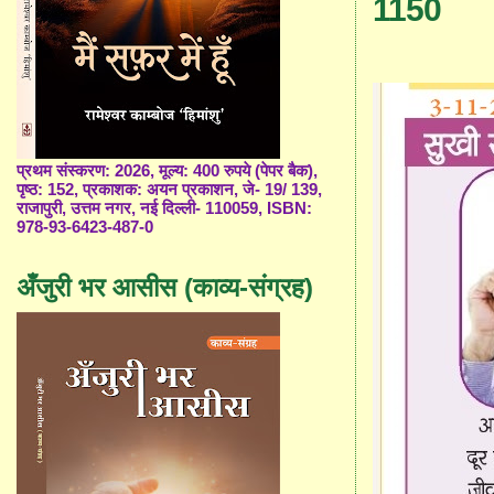
1150
प्रथम संस्करण: 2026, मूल्य: 400 रुपये (पेपर बैक),
पृष्ठ: 152, प्रकाशक: अयन प्रकाशन, जे- 19/ 139,
राजापुरी, उत्तम नगर, नई दिल्ली- 110059, ISBN:
978-93-6423-487-0
अँजुरी भर आसीस (काव्य-संग्रह)