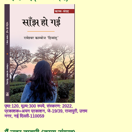
पृष्ठ:120, मूल्य:300 रुपये, संस्करण: 2022,
प्रकाशक=अयन प्रकाशन, जे-19/39, राजापुरी, उत्तम
नगर, नई दिल्ली-110059