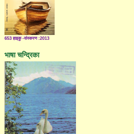
653 हाइकु -संस्करण :2013
भाषा चन्द्रिका