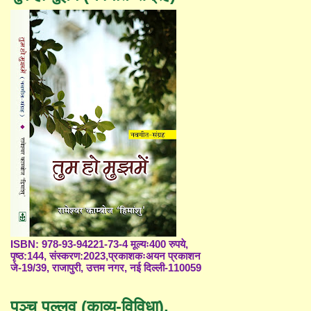
ISBN: 978-93-94221-73-4 मूल्यः400 रुपये,
पृष्ठ:144, संस्करण:2023,प्रकाशकःअयन प्रकाशन
जे-19/39, राजापुरी, उत्तम नगर, नई दिल्ली-110059
पञ्च पल्लव (काव्य-विविधा),