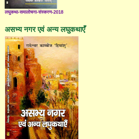
लघुकथा-समालोचना-संस्करण-2018
असभ्य नगर एवं अन्य लघुकथाएँ