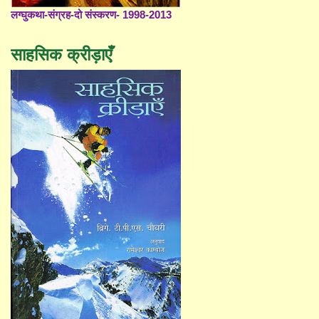
लग्घुकथा-संग्रह-दो संस्करण- 1998-2013
साहसिक क्रीड़ाएँ