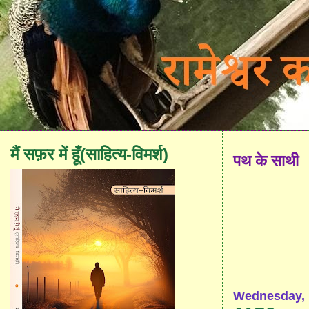
मैं सफ़र में हूँ(साहित्य-विमर्श)
पथ के साथी
Wednesday, 