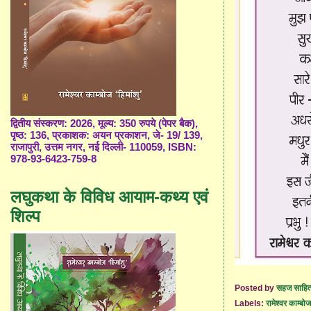
द्वितीय संस्करण: 2026, मूल्य: 350 रुपये (पेपर बैक),
पृष्ठ: 136, प्रकाशक: अयन प्रकाशन, जे- 19/ 139,
राजापुरी, उत्तम नगर, नई दिल्ली- 110059, ISBN:
978-93-6423-759-8
लघुकथा के विविध आयाम-कथ्य एवं
शिल्प
Posted by
सहज साहित
Labels:
रामेश्वर काम्बोज