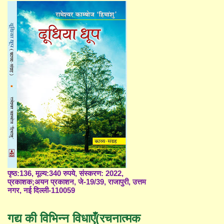
पृष्ठ:136, मूल्य:340 रुपये, संस्करण: 2022,
प्रकाशक;अयन प्रकाशन, जे-19/39, राजापुरी, उत्तम
नगर, नई दिल्ली-110059
गद्य की विभिन्न विधाएँ(रचनात्मक