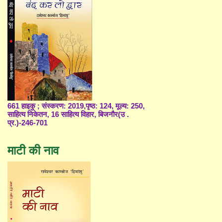
661 हाइकु ; संस्करण: 2019,पृष्ठ: 124, मूल्य: 250,
साहित्य निकेतन, 16 साहित्य विहार, बिजनौर(उ .
प्र.)-246-701
माटी की नाव