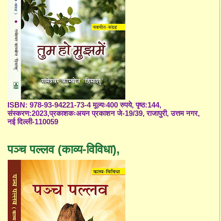
ISBN: 978-93-94221-73-4 मूल्यः400 रुपये, पृष्ठ:144,
संस्करण:2023,प्रकाशकःअयन प्रकाशन जे-19/39, राजापुरी, उत्तम नगर,
नई दिल्ली-110059
पञ्च पल्लव (काव्य-विविधा),