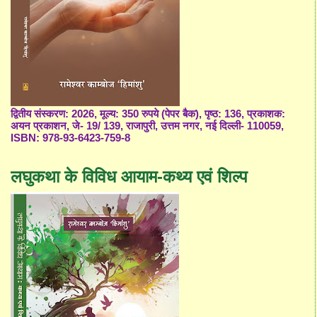
द्वितीय संस्करण: 2026, मूल्य: 350 रुपये (पेपर बैक), पृष्ठ: 136, प्रकाशक:
अयन प्रकाशन, जे- 19/ 139, राजापुरी, उत्तम नगर, नई दिल्ली- 110059,
ISBN: 978-93-6423-759-8
लघुकथा के विविध आयाम-कथ्य एवं शिल्प