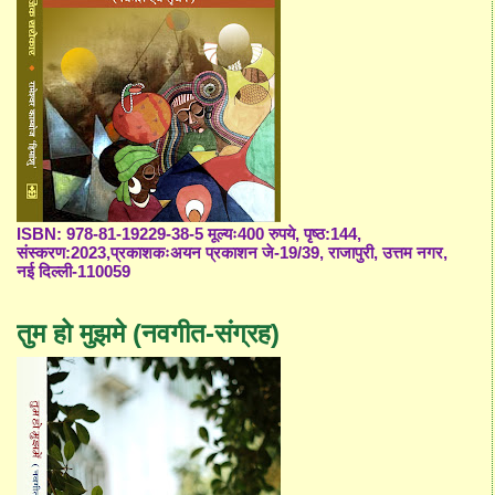
ISBN: 978-81-19229-38-5 मूल्यः400 रुपये, पृष्ठ:144,
संस्करण:2023,प्रकाशकःअयन प्रकाशन जे-19/39, राजापुरी, उत्तम नगर,
नई दिल्ली-110059
तुम हो मुझमे (नवगीत-संग्रह)