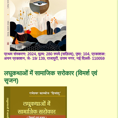
प्रथम संस्करण: 2024, मूल्य: 280 रुपये (सज़िल्द), पृष्ठ: 104, प्रकाशक:
अयन प्रकाशन, जे- 19/ 139, राजापुरी, उत्तम नगर, नई दिल्ली- 110059
लघुकथाओं में सामाजिक सरोकार (विमर्श एवं
सृजन)