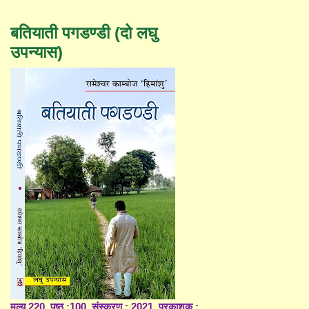
बतियाती पगडण्डी (दो लघु
उपन्यास)
मूल्य 220, पृष्ठ :100, संस्करण : 2021, प्रकाशक :