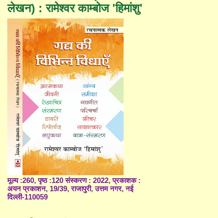
लेखन) : रामेश्वर काम्बोज 'हिमांशु'
मूल्य :260, पृष्ठ :120 संस्करण : 2022, प्रकाशक :
अयन प्रकाशन, 19/39, राजापुरी, उत्तम नगर, नई
दिल्ली-110059