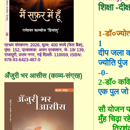
शिक्षा -दीक्ष
1-डॉ
०ज्योत्
1
प्रथम संस्करण: 2026, मूल्य: 400 रुपये (पेपर बैक),
पृष्ठ: 152, प्रकाशक: अयन प्रकाशन, जे- 19/ 139,
दीप जला क
राजापुरी, उत्तम नगर, नई दिल्ली- 110059, ISBN:
978-93-6423-487-0
ज्योति पुं
-0-
अँजुरी भर आसीस (काव्य-संग्रह)
2-डॉ
०
कवि
एक पुल जो
सौ योजन पर
मुँह चिढ़ा र
त्रिश