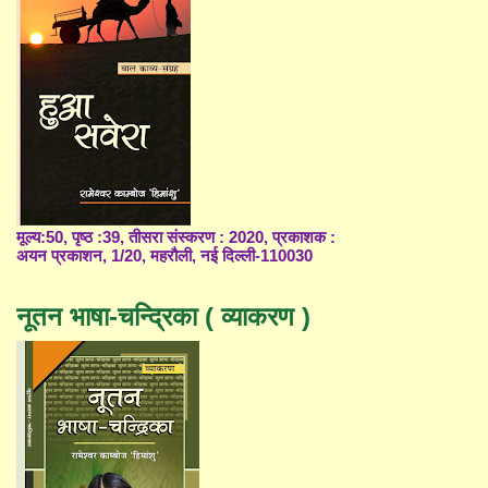
मूल्य:50, पृष्ठ :39, तीसरा संस्करण : 2020, प्रकाशक :
अयन प्रकाशन, 1/20, महरौली, नई दिल्ली-110030
नूतन भाषा-चन्द्रिका ( व्याकरण )