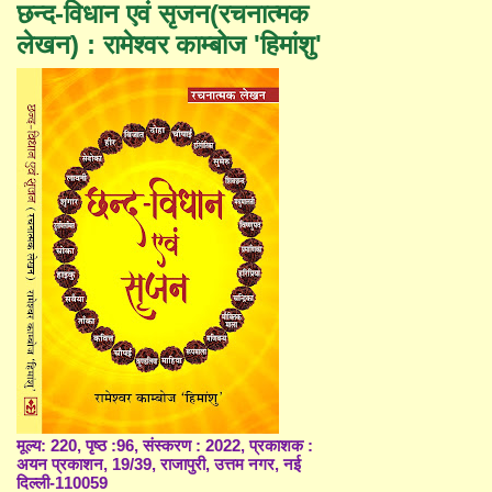
छन्द-विधान एवं सृजन(रचनात्मक
लेखन) : रामेश्वर काम्बोज 'हिमांशु'
मूल्य: 220, पृष्ठ :96, संस्करण : 2022, प्रकाशक :
अयन प्रकाशन, 19/39, राजापुरी, उत्तम नगर, नई
दिल्ली-110059