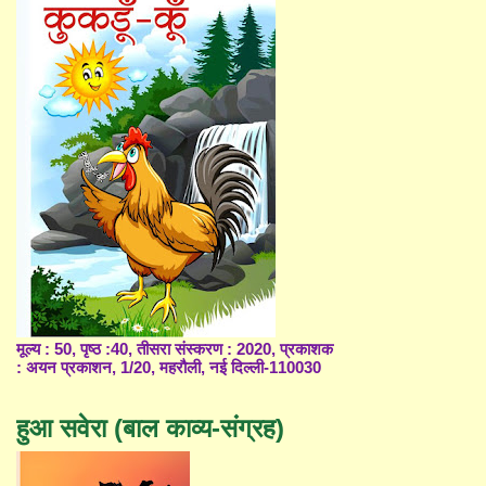
मूल्य : 50, पृष्ठ :40, तीसरा संस्करण : 2020, प्रकाशक
: अयन प्रकाशन, 1/20, महरौली, नई दिल्ली-110030
हुआ सवेरा (बाल काव्य-संग्रह)