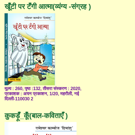
खूँटी पर टँगी आत्मा(व्यंग्य -संग्रह )
मूल्य : 260, पृष्ठ :132, तीसरा संस्करण : 2020,
प्रकाशक : अयन प्रकाशन, 1/20, महरौली, नई
दिल्ली-110030 2
कुकड़ूँ_कूँ(बाल-कविताएँ )