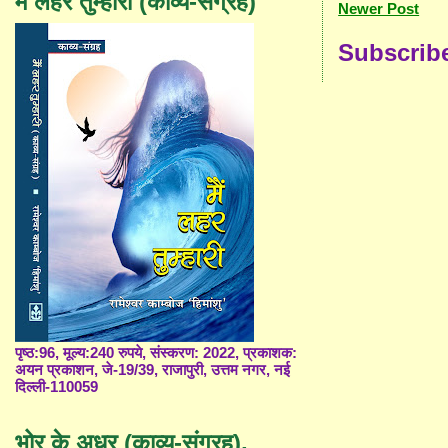
मैं लहर तुम्हारी (काव्य-संग्रह)
Newer Post
Subscrib
पृष्ठ:96, मूल्य:240 रुपये, संस्करण: 2022, प्रकाशक:
अयन प्रकाशन, जे-19/39, राजापुरी, उत्तम नगर, नई
दिल्ली-110059
भोर के अधर (काव्य-संग्रह),