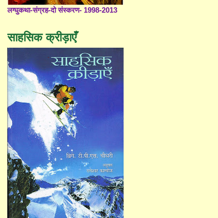
लग्घुकथा-संग्रह-दो संस्करण- 1998-2013
साहसिक क्रीड़ाएँ