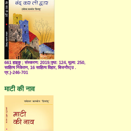
661 हाइकु ; संस्करण: 2019,पृष्ठ: 124, मूल्य: 250,
साहित्य निकेतन, 16 साहित्य विहार, बिजनौर(उ .
प्र.)-246-701
माटी की नाव