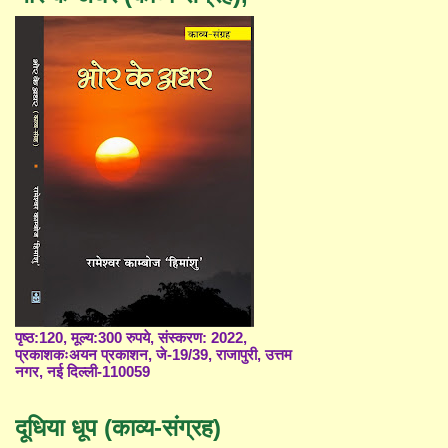
पृष्ठ:120, मूल्य:300 रुपये, संस्करण: 2022,
प्रकाशकःअयन प्रकाशन, जे-19/39, राजापुरी, उत्तम
नगर, नई दिल्ली-110059
दूधिया धूप (काव्य-संग्रह)