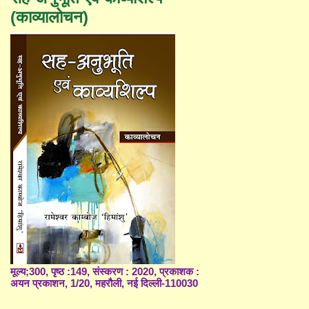
(काव्यालोचन)
मूल्य;300, पृष्ठ :149, संस्करण : 2020, प्रकाशक :
अयन प्रकाशन, 1/20, महरौली, नई दिल्ली-110030