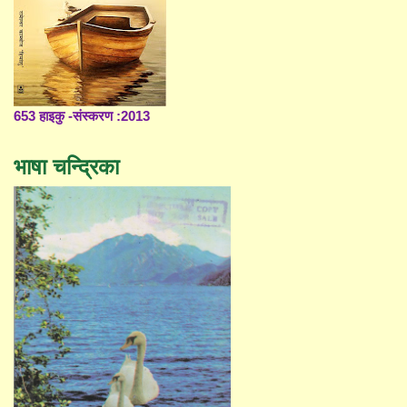
653 हाइकु -संस्करण :2013
भाषा चन्द्रिका