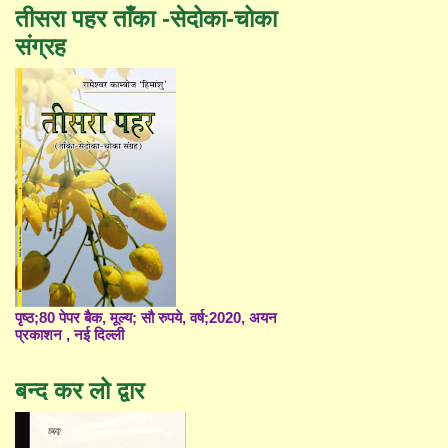
तीसरा पहर ताँका -सेदोका-चोका
संग्रह
पृष्ठ;80 पेपर बैक, मूल्य; सौ रुपये, वर्ष;2020, अयन
प्रकाशन , नई दिल्ली
बन्द कर लो द्वार