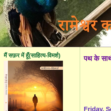
मैं सफ़र में हूँ(साहित्य-विमर्श)
पथ के सा
Friday, 