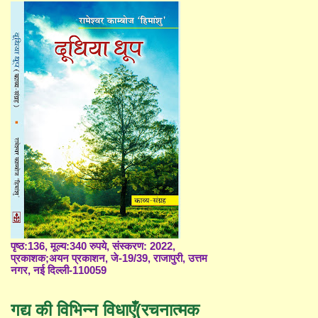
पृष्ठ:136, मूल्य:340 रुपये, संस्करण: 2022,
प्रकाशक;अयन प्रकाशन, जे-19/39, राजापुरी, उत्तम
नगर, नई दिल्ली-110059
गद्य की विभिन्न विधाएँ(रचनात्मक