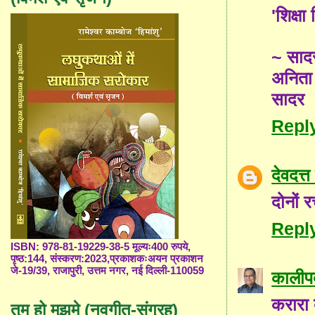
'शिक्षा
~ साद
अनिता
सादर
Repl
देवदत्त
दोनों र
Repl
ISBN: 978-81-19229-38-5 मूल्यः400 रुपये,
पृष्ठ:144, संस्करण:2023,प्रकाशकःअयन प्रकाशन
जे-19/39, राजापुरी, उत्तम नगर, नई दिल्ली-110059
कालीप
करारा व
तुम हो मुझमे (नवगीत-संग्रह)