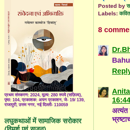
Posted by
स
Labels:
कविता
8 comme
Dr.B
Bahut
Repl
Anita
प्रथम संस्करण: 2024, मूल्य: 280 रुपये (सज़िल्द),
16:4
पृष्ठ: 104, प्रकाशक: अयन प्रकाशन, जे- 19/ 139,
राजापुरी, उत्तम नगर, नई दिल्ली- 110059
अत्यंत 
भ्रष्ट
लघुकथाओं में सामाजिक सरोकार
(विमर्श एवं सृजन)