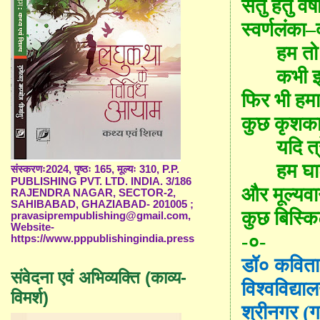
सेतु हेतु वर्ष
स्वर्णलंका
–
हम त
कभी इ
फिर भी हमार
कुछ कृशकाय
यदि त्
हम घा
संस्करणः2024, पृष्ठः 165, मूल्यः 310, P.P.
PUBLISHING PVT. LTD. INDIA. 3/186
और मूल्यवान
RAJENDRA NAGAR, SECTOR-2,
SAHIBABAD, GHAZIABAD- 201005 ;
कुछ बिस्कि
pravasiprempublishing@gmail.com,
Website-
-०-
https://www.pppublishingindia.press
डॉ० कविता
संवेदना एवं अभिव्यक्ति (काव्य-
विश्वविद्या
विमर्श)
श्रीनगर (ग