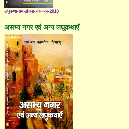
लघुकथा-समालोचना-संस्करण-2018
असभ्य नगर एवं अन्य लघुकथाएँ