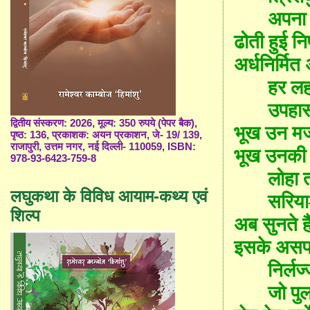
अपना 
ढोती हुई निष
अर्धनिर्मित
हर लह
उपहा
द्वितीय संस्करण: 2026, मूल्य: 350 रुपये (पेपर बैक),
भूख उन मजद
पृष्ठ: 136, प्रकाशक: अयन प्रकाशन, जे- 19/ 139,
राजापुरी, उत्तम नगर, नई दिल्ली- 110059, ISBN:
भूख उनकी 
978-93-6423-759-8
लोहा तो
लघुकथा के विविध आयाम-कथ्य एवं
सरिया
शिल्प
अब सुनते है
इसके असफल 
निर्लज
जो पु