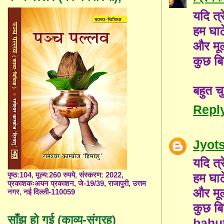
यदि त्र
हम घाट
और मूल
कुछ बि
बहुत चु
Repl
Jyot
यदि त्र
हम घाट
पृष्ठ:104, मूल्य:260 रुपये, संस्करण: 2022,
प्रकाशकःअयन प्रकाशन, जे-19/39, राजापुरी, उत्तम
और मूल
नगर, नई दिल्ली-110059
कुछ बि
साँझ हो गई (काव्य-संग्रह)
bahut