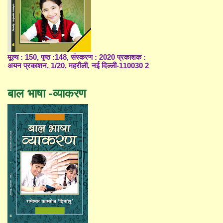
मूल्य : 150, पृष्ठ :148, संस्करण : 2020 प्रकाशक :
अयन प्रकाशन, 1/20, महरौली, नई दिल्ली-110030 2
बाल भाषा -व्याकरण