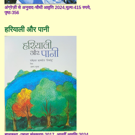
अंग्रेज़ी से अनुवाद-चौथी आवृत्ति 2024,मूल्यः415 रुपये,
पृष्ठः356
हरियाली और पानी
बालकथा -पहला संस्करण-2017, आठवीं आवृत्ति;2024,