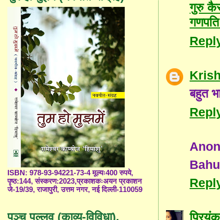
गुरु कै
गणपति 
Repl
Kris
बहुत भा
Repl
Ano
Bahu
ISBN: 978-93-94221-73-4 मूल्यः400 रुपये,
Repl
पृष्ठ:144, संस्करण:2023,प्रकाशकःअयन प्रकाशन
जे-19/39, राजापुरी, उत्तम नगर, नई दिल्ली-110059
प्रियंक
पञ्च पल्लव (काव्य-विविधा),