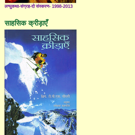
लग्घुकथा-संग्रह-दो संस्करण- 1998-2013
साहसिक क्रीड़ाएँ