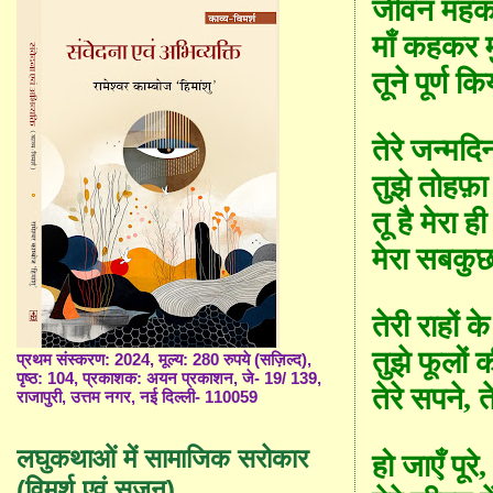
जीवन मह
माँ कहकर म
तूने पूर्ण क
तेरे जन्मदिन
तुझे तोहफ़ा 
तू है मेरा ह
मेरा सबकुछ
तेरी राहों के 
तुझे फूलों 
प्रथम संस्करण: 2024, मूल्य: 280 रुपये (सज़िल्द),
पृष्ठ: 104, प्रकाशक: अयन प्रकाशन, जे- 19/ 139,
तेरे सपने
,
त
राजापुरी, उत्तम नगर, नई दिल्ली- 110059
लघुकथाओं में सामाजिक सरोकार
हो जाएँ पूरे
(विमर्श एवं सृजन)