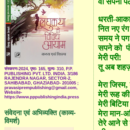
वो सपना प
धरती-आकाश
नित नए रंग
समय ने पग
सपने को
पं
मेरी परी!
तू अब शहज़ा
संस्करणः2024, पृष्ठः 165, मूल्यः 310, P.P.
PUBLISHING PVT. LTD. INDIA. 3/186
RAJENDRA NAGAR, SECTOR-2,
मेरा जिस्म
,
SAHIBABAD, GHAZIABAD- 201005 ;
pravasiprempublishing@gmail.com,
मेरी रूह क
Website-
https://www.pppublishingindia.press
मेरी बिटिया 
संवेदना एवं अभिव्यक्ति (काव्य-
मेरा मान-अ
विमर्श)
तेरे आने से 