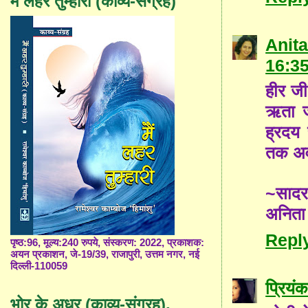
मैं लहर तुम्हारी (काव्य-संग्रह)
Anita
16:3
हीर जी,
ऋता ज
ह्रदय
तक अवश
~साद
अनिता
Repl
पृष्ठ:96, मूल्य:240 रुपये, संस्करण: 2022, प्रकाशक:
अयन प्रकाशन, जे-19/39, राजापुरी, उत्तम नगर, नई
दिल्ली-110059
प्रियंक
भोर के अधर (काव्य-संग्रह),