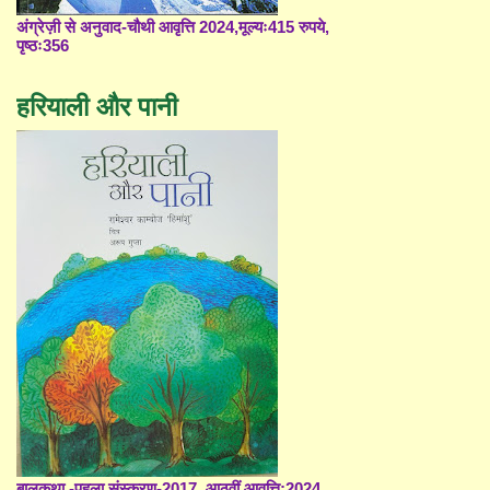
अंग्रेज़ी से अनुवाद-चौथी आवृत्ति 2024,मूल्यः415 रुपये,
पृष्ठः356
हरियाली और पानी
बालकथा -पहला संस्करण-2017, आठवीं आवृत्ति;2024,