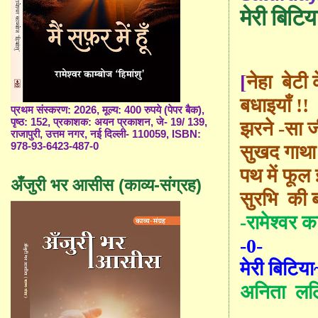
मेरी बिटिय
[
नेहा
बेटी
बधाइयाँ !!
प्रथम संस्करण: 2026, मूल्य: 400 रुपये (पेपर बैक),
पृष्ठ: 152, प्रकाशक: अयन प्रकाशन, जे- 19/ 139,
झरने -सा ज
राजापुरी, उत्तम नगर, नई दिल्ली- 110059, ISBN:
978-93-6423-487-0
सुखद गाथा
पथ में फूल झ
अँजुरी भर आसीस (काव्य-संग्रह)
सुरभि
की ब
-रामेश्वर क
-0-
मेरी बिटिया
अनिता
लल