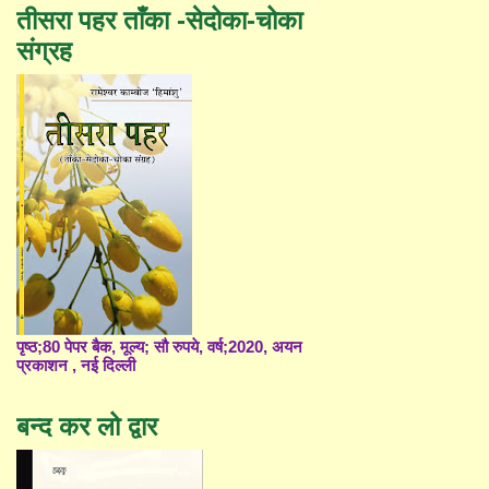
तीसरा पहर ताँका -सेदोका-चोका
संग्रह
पृष्ठ;80 पेपर बैक, मूल्य; सौ रुपये, वर्ष;2020, अयन
प्रकाशन , नई दिल्ली
बन्द कर लो द्वार