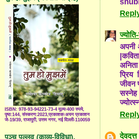
shubh
Repl
ज्योत
अपनी आ
|कविता
अनिता
प्रिय 
जीवन प
सस्नेह
ज्योत्स्
ISBN: 978-93-94221-73-4 मूल्यः400 रुपये,
Repl
पृष्ठ:144, संस्करण:2023,प्रकाशकःअयन प्रकाशन
जे-19/39, राजापुरी, उत्तम नगर, नई दिल्ली-110059
देवदत्त
पञ्च पल्लव (काव्य-विविधा),