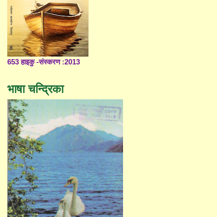
653 हाइकु -संस्करण :2013
भाषा चन्द्रिका