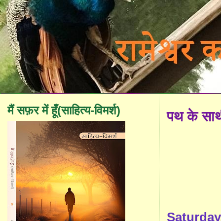
मैं सफ़र में हूँ(साहित्य-विमर्श)
पथ के सा
Saturday