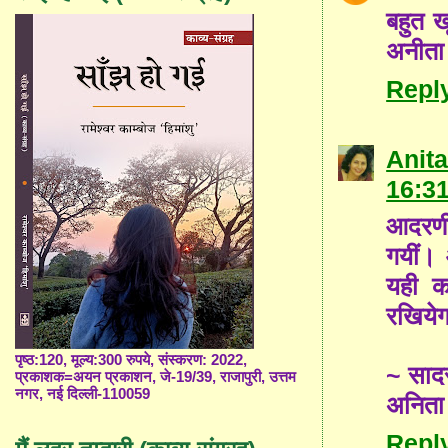
बहुत 
अनीता
Repl
Anita
16:3
आदरणीय
गयीं। 
यही क
रखिये
पृष्ठ:120, मूल्य:300 रुपये, संस्करण: 2022,
~ साद
प्रकाशक=अयन प्रकाशन, जे-19/39, राजापुरी, उत्तम
नगर, नई दिल्ली-110059
अनिता
Repl