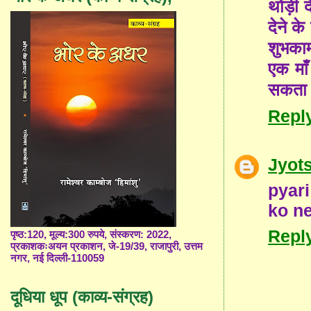
थोड़ी द
देने क
शुभकाम
एक माँ
सकता 
Repl
Jyot
pyari
ko n
Repl
पृष्ठ:120, मूल्य:300 रुपये, संस्करण: 2022,
प्रकाशकःअयन प्रकाशन, जे-19/39, राजापुरी, उत्तम
नगर, नई दिल्ली-110059
दूधिया धूप (काव्य-संग्रह)