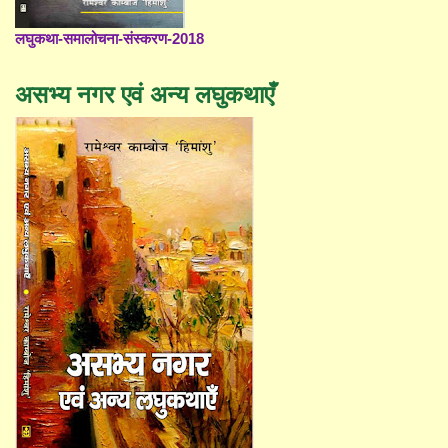
लघुकथा-समालोचना-संस्करण-2018
असभ्य नगर एवं अन्य लघुकथाएँ