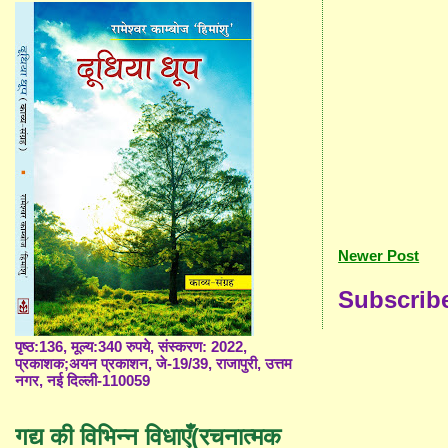
Newer Post
Subscrib
पृष्ठ:136, मूल्य:340 रुपये, संस्करण: 2022,
प्रकाशक;अयन प्रकाशन, जे-19/39, राजापुरी, उत्तम
नगर, नई दिल्ली-110059
गद्य की विभिन्न विधाएँ(रचनात्मक