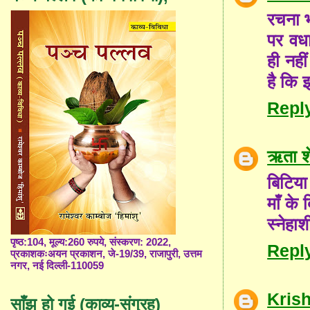
रचना भ
पर वधा
ही नही
है कि 
Repl
ऋता शे
बिटिया
माँ के
स्नेहा
पृष्ठ:104, मूल्य:260 रुपये, संस्करण: 2022,
Repl
प्रकाशकःअयन प्रकाशन, जे-19/39, राजापुरी, उत्तम
नगर, नई दिल्ली-110059
Kris
साँझ हो गई (काव्य-संग्रह)