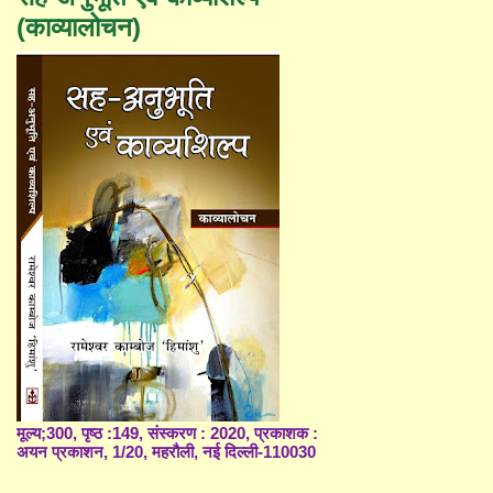
(काव्यालोचन)
मूल्य;300, पृष्ठ :149, संस्करण : 2020, प्रकाशक :
अयन प्रकाशन, 1/20, महरौली, नई दिल्ली-110030