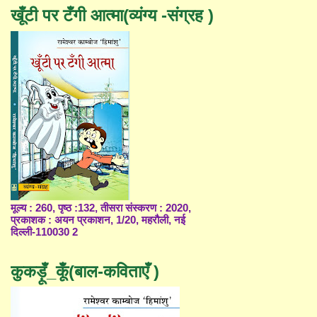
खूँटी पर टँगी आत्मा(व्यंग्य -संग्रह )
मूल्य : 260, पृष्ठ :132, तीसरा संस्करण : 2020,
प्रकाशक : अयन प्रकाशन, 1/20, महरौली, नई
दिल्ली-110030 2
कुकड़ूँ_कूँ(बाल-कविताएँ )