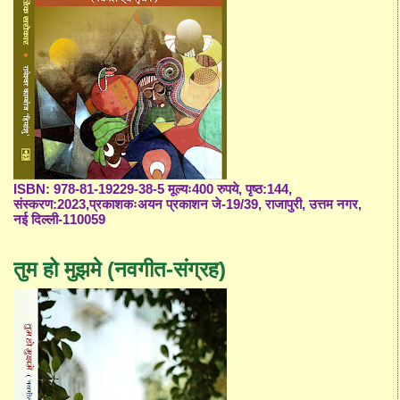
ISBN: 978-81-19229-38-5 मूल्यः400 रुपये, पृष्ठ:144,
संस्करण:2023,प्रकाशकःअयन प्रकाशन जे-19/39, राजापुरी, उत्तम नगर,
नई दिल्ली-110059
तुम हो मुझमे (नवगीत-संग्रह)