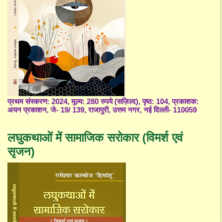
प्रथम संस्करण: 2024, मूल्य: 280 रुपये (सज़िल्द), पृष्ठ: 104, प्रकाशक:
अयन प्रकाशन, जे- 19/ 139, राजापुरी, उत्तम नगर, नई दिल्ली- 110059
लघुकथाओं में सामाजिक सरोकार (विमर्श एवं
सृजन)