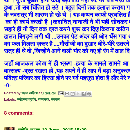
था ।यूँ तो बुखार होना कोई बड़ी बात नहीं थी
,
पर जब मेरठ के
हुआ
,
तो सब चिंतित हो उठे । बहुत दिनों तक इलाज़ कराया 
के नवरात्र भी आरम्भ हो रहे थे । यह कथन काफी प्रचलित है 
का ही कार्य करती है ।कदाचित् नानाजी ने भी यही सोचकर देवी
सहारे ही नौ दिन तक व्रत करने शुरू कर दिए!कितना कठिन है 
हालत बिगड़ने लगी थी ...उनका पेट अंदर की ओर धँस गया
का फल मिलता ज़रूर है ....मौसीजी का बुखार धीरे-धीरे उतरन
रात्र ही थे वो
,
जिन्होंने आने वाली भोर को नए ही रंग में ढाल 
जहाँ आजकल कोख में ही भ्रूण -हत्या के मामले सामने आ रहे ह
वात्सल्य -व्रत रखता हो
,
यह अपने में ही आप में बड़ा अनुकरणी
पवित्र परिवार का हिस्सा होने पर गर्व महसूस होता है और मे
-0-
Posted by
सहज साहित्य
at
1:40 PM
Labels:
ज्योत्स्ना प्रदीप
,
रचनाकार
,
संस्मरण
8 comments: