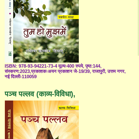
ISBN: 978-93-94221-73-4 मूल्यः400 रुपये, पृष्ठ:144,
संस्करण:2023,प्रकाशकःअयन प्रकाशन जे-19/39, राजापुरी, उत्तम नगर,
नई दिल्ली-110059
पञ्च पल्लव (काव्य-विविधा),