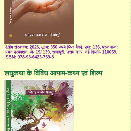
द्वितीय संस्करण: 2026, मूल्य: 350 रुपये (पेपर बैक), पृष्ठ: 136, प्रकाशक:
अयन प्रकाशन, जे- 19/ 139, राजापुरी, उत्तम नगर, नई दिल्ली- 110059,
ISBN: 978-93-6423-759-8
लघुकथा के विविध आयाम-कथ्य एवं शिल्प