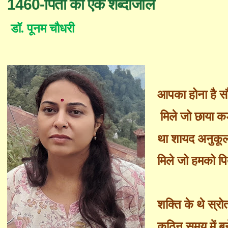
1460-पिता को एक शब्दांजलि
डॉ
.
पूनम चौधरी
आपका होना है सौ
मिले जो छाया कड़
था शायद अनुकूल
मिले जो हमको पि
शक्ति के थे स्र
कठिन समय में ब