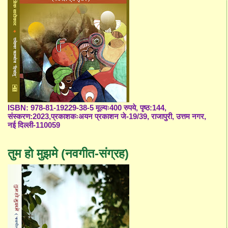
ISBN: 978-81-19229-38-5 मूल्यः400 रुपये, पृष्ठ:144,
संस्करण:2023,प्रकाशकःअयन प्रकाशन जे-19/39, राजापुरी, उत्तम नगर,
नई दिल्ली-110059
तुम हो मुझमे (नवगीत-संग्रह)