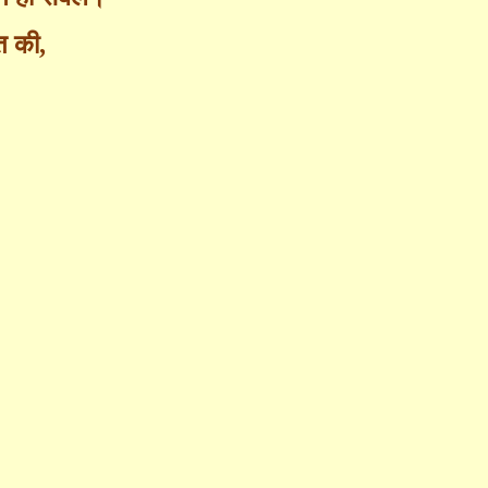
ृत की
,