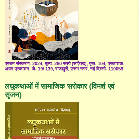
प्रथम संस्करण: 2024, मूल्य: 280 रुपये (सज़िल्द), पृष्ठ: 104, प्रकाशक:
अयन प्रकाशन, जे- 19/ 139, राजापुरी, उत्तम नगर, नई दिल्ली- 110059
लघुकथाओं में सामाजिक सरोकार (विमर्श एवं
सृजन)