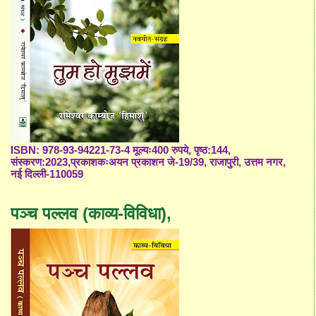
ISBN: 978-93-94221-73-4 मूल्यः400 रुपये, पृष्ठ:144,
संस्करण:2023,प्रकाशकःअयन प्रकाशन जे-19/39, राजापुरी, उत्तम नगर,
नई दिल्ली-110059
पञ्च पल्लव (काव्य-विविधा),