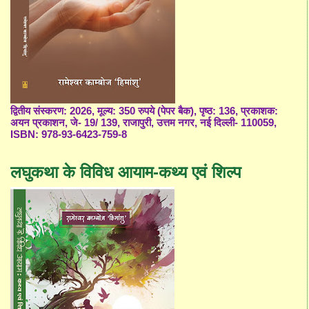
द्वितीय संस्करण: 2026, मूल्य: 350 रुपये (पेपर बैक), पृष्ठ: 136, प्रकाशक:
अयन प्रकाशन, जे- 19/ 139, राजापुरी, उत्तम नगर, नई दिल्ली- 110059,
ISBN: 978-93-6423-759-8
लघुकथा के विविध आयाम-कथ्य एवं शिल्प