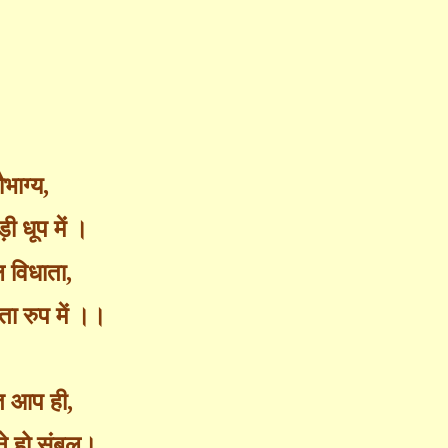
भाग्य
,
ी धूप में ।
 विधाता
,
ता रुप में ।।
ोत आप ही
,
ने हो संबल।