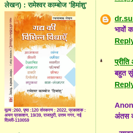
लेखन) : रामेश्वर काम्बोज 'हिमांशु'
dr.s
भावों 
Repl
प्रीति
बहुत स
Repl
Ano
मूल्य :260, पृष्ठ :120 संस्करण : 2022, प्रकाशक :
अंतस क
अयन प्रकाशन, 19/39, राजापुरी, उत्तम नगर, नई
दिल्ली-110059