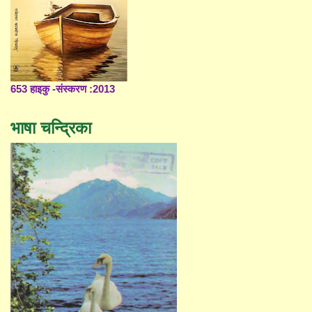
653 हाइकु -संस्करण :2013
भाषा चन्द्रिका