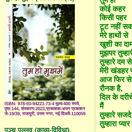
तुम हो
कोई कहर
किसी पहर
टूट नहीं स
मेरे हाथों से
खुशी का दा
मुझपर तुम्हा
तुम्हारे दम से
मेरी खंडहर पड
आज फिर से
रौनक है
,
दिल के दरीचे 
ISBN: 978-93-94221-73-4 मूल्यः400 रुपये,
मैं
पृष्ठ:144, संस्करण:2023,प्रकाशकःअयन प्रकाशन
तुम्हारे सजदे म
जे-19/39, राजापुरी, उत्तम नगर, नई दिल्ली-110059
तुम्हारा प्या
पञ्च पल्लव (काव्य-विविधा),