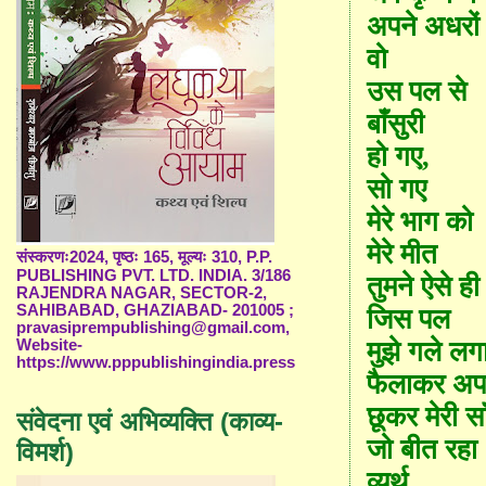
अपने अधरों
वो
उस पल से
बाँसुरी
हो गए
,
सो गए
मेरे भाग को
मेरे मीत
संस्करणः2024, पृष्ठः 165, मूल्यः 310, P.P.
PUBLISHING PVT. LTD. INDIA. 3/186
तुमने ऐसे ही
RAJENDRA NAGAR, SECTOR-2,
SAHIBABAD, GHAZIABAD- 201005 ;
जिस पल
pravasiprempublishing@gmail.com,
मुझे गले लगा
Website-
https://www.pppublishingindia.press
फैलाकर अपन
छूकर मेरी सा
संवेदना एवं अभिव्यक्ति (काव्य-
जो बीत रहा
विमर्श)
व्यर्थ
,