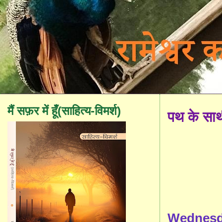
मैं सफ़र में हूँ(साहित्य-विमर्श)
पथ के सा
Wednesda