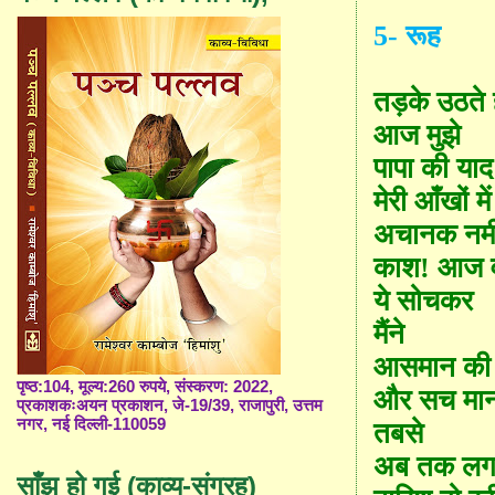
5-
रूह
तड़के उठते 
आज मुझे
पापा की या
मेरी आँखों में
अचानक नमी
काश! आज वो 
ये सोचकर
मैंने
आसमान की 
पृष्ठ:104, मूल्य:260 रुपये, संस्करण: 2022,
और सच मान
प्रकाशकःअयन प्रकाशन, जे-19/39, राजापुरी, उत्तम
नगर, नई दिल्ली-110059
तबसे
अब तक लग
साँझ हो गई (काव्य-संग्रह)