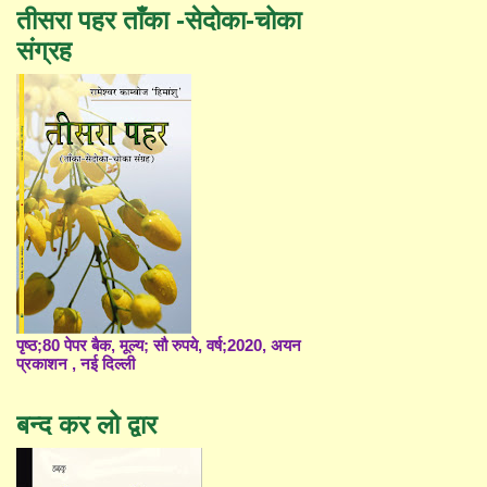
तीसरा पहर ताँका -सेदोका-चोका
संग्रह
पृष्ठ;80 पेपर बैक, मूल्य; सौ रुपये, वर्ष;2020, अयन
प्रकाशन , नई दिल्ली
बन्द कर लो द्वार