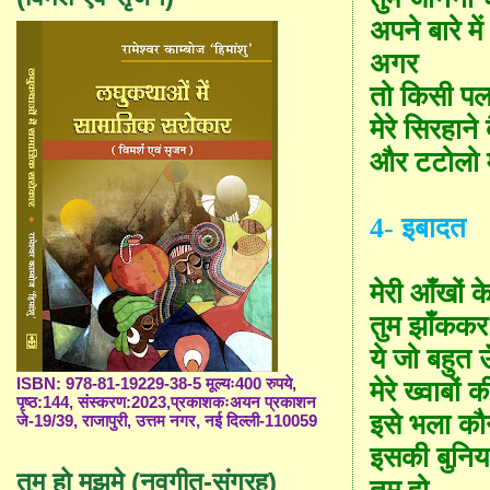
अपने बारे में
अगर
तो किसी 
मेरे सिरहाने 
और टटोलो म
4
-
इबादत
मेरी आँखों के
तुम झाँककर
ये जो बहुत 
ISBN: 978-81-19229-38-5 मूल्यः400 रुपये,
मेरे ख्वाबों
पृष्ठ:144, संस्करण:2023,प्रकाशकःअयन प्रकाशन
इसे भला कौ
जे-19/39, राजापुरी, उत्तम नगर, नई दिल्ली-110059
इसकी बुनिय
तुम हो मुझमे (नवगीत-संग्रह)