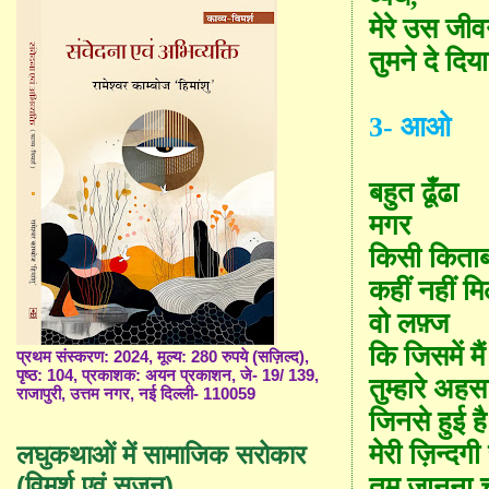
मेरे उस जी
तुमने दे दिय
3
-
आओ
बहुत ढूँढा
मगर
किसी किताब 
कहीं नहीं म
वो लफ़्ज
कि जिसमें मैं
प्रथम संस्करण: 2024, मूल्य: 280 रुपये (सज़िल्द),
पृष्ठ: 104, प्रकाशक: अयन प्रकाशन, जे- 19/ 139,
तुम्हारे अह
राजापुरी, उत्तम नगर, नई दिल्ली- 110059
जिनसे हुई है
मेरी ज़िन्दग
लघुकथाओं में सामाजिक सरोकार
(विमर्श एवं सृजन)
तुम जानना 