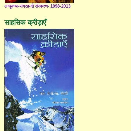
लग्घुकथा-संग्रह-दो संस्करण- 1998-2013
साहसिक क्रीड़ाएँ