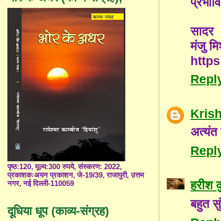
प्रभाव
सादर
मंजु मि
http
Repl
Kris
अत्यंत
Repl
पृष्ठ:120, मूल्य:300 रुपये, संस्करण: 2022,
प्रकाशकःअयन प्रकाशन, जे-19/39, राजापुरी, उत्तम
हरीश क
नगर, नई दिल्ली-110059
बहुत स
दूधिया धूप (काव्य-संग्रह)