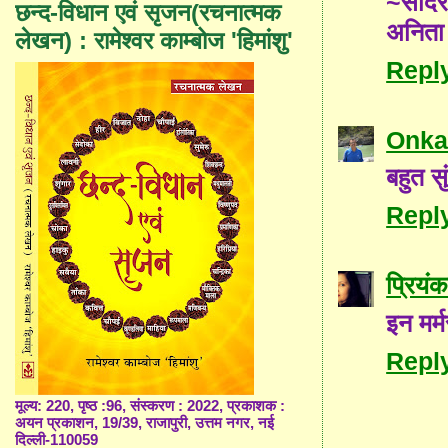
~साद
छन्द-विधान एवं सृजन(रचनात्मक
अनिता
लेखन) : रामेश्वर काम्बोज 'हिमांशु'
Repl
Onka
बहुत सु
Repl
प्रियंक
इन मर्
Repl
मूल्य: 220, पृष्ठ :96, संस्करण : 2022, प्रकाशक :
अयन प्रकाशन, 19/39, राजापुरी, उत्तम नगर, नई
दिल्ली-110059