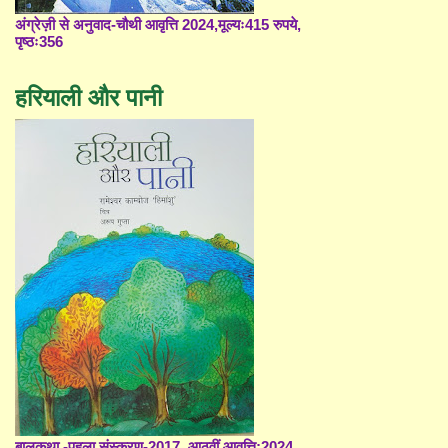
अंग्रेज़ी से अनुवाद-चौथी आवृत्ति 2024,मूल्यः415 रुपये,
पृष्ठः356
हरियाली और पानी
बालकथा -पहला संस्करण-2017, आठवीं आवृत्ति;2024,