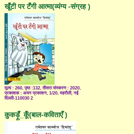
खूँटी पर टँगी आत्मा(व्यंग्य -संग्रह )
मूल्य : 260, पृष्ठ :132, तीसरा संस्करण : 2020,
प्रकाशक : अयन प्रकाशन, 1/20, महरौली, नई
दिल्ली-110030 2
कुकड़ूँ_कूँ(बाल-कविताएँ )