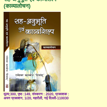
(काव्यालोचन)
मूल्य;300, पृष्ठ :149, संस्करण : 2020, प्रकाशक :
अयन प्रकाशन, 1/20, महरौली, नई दिल्ली-110030