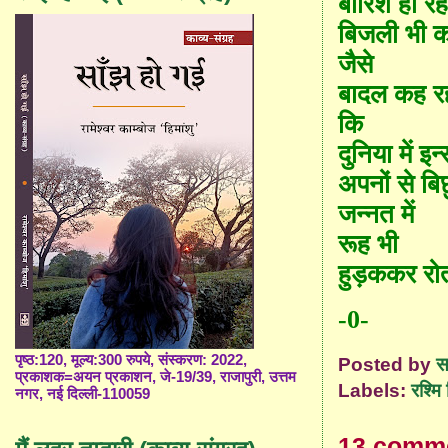
बारिश हो रही
बिजली भी कड
जैसे
बादल कह रह
कि
दुनिया में इन
अपनों से बि
जन्नत में
रूह भी
हुड़ककर रोत
-0-
पृष्ठ:120, मूल्य:300 रुपये, संस्करण: 2022,
Posted by
स
प्रकाशक=अयन प्रकाशन, जे-19/39, राजापुरी, उत्तम
Labels:
रश्मि
नगर, नई दिल्ली-110059
13 comm