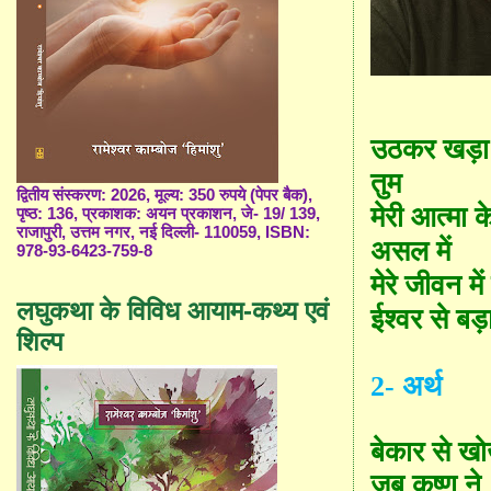
उठकर खड़ा
तुम
द्वितीय संस्करण: 2026, मूल्य: 350 रुपये (पेपर बैक),
मेरी आत्मा क
पृष्ठ: 136, प्रकाशक: अयन प्रकाशन, जे- 19/ 139,
राजापुरी, उत्तम नगर, नई दिल्ली- 110059, ISBN:
असल में
978-93-6423-759-8
मेरे जीवन में
लघुकथा के विविध आयाम-कथ्य एवं
ईश्वर से बड
शिल्प
2
-
अर्थ
बेकार से खो
जब कृष्ण ने