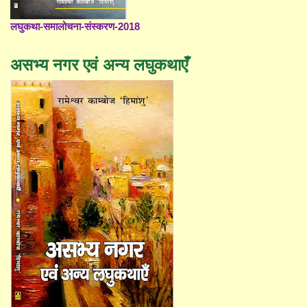
लघुकथा-समालोचना-संस्करण-2018
असभ्य नगर एवं अन्य लघुकथाएँ