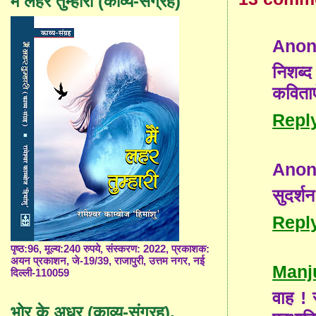
मैं लहर तुम्हारी (काव्य-संग्रह)
Ano
निशब्
कविताए
Repl
Ano
सुदर्श
Repl
पृष्ठ:96, मूल्य:240 रुपये, संस्करण: 2022, प्रकाशक:
अयन प्रकाशन, जे-19/39, राजापुरी, उत्तम नगर, नई
Manj
दिल्ली-110059
वाह !
भोर के अधर (काव्य-संग्रह),