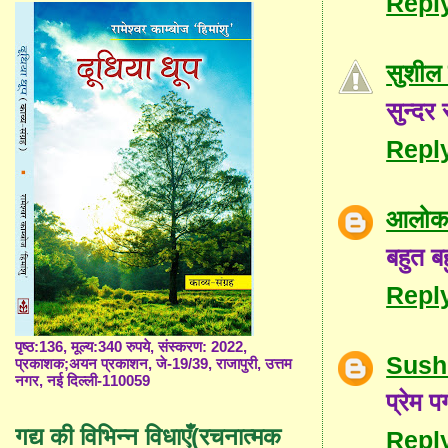
Repl
सुशील 
सुन्दर 
Repl
आलोक 
बहुत ब
Repl
पृष्ठ:136, मूल्य:340 रुपये, संस्करण: 2022,
Sush
प्रकाशक;अयन प्रकाशन, जे-19/39, राजापुरी, उत्तम
नगर, नई दिल्ली-110059
प्रेम 
गद्य की विभिन्न विधाएँ(रचनात्मक
Repl