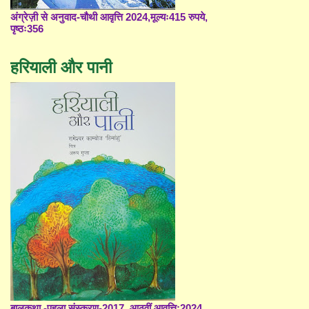
अंग्रेज़ी से अनुवाद-चौथी आवृत्ति 2024,मूल्यः415 रुपये,
पृष्ठः356
हरियाली और पानी
बालकथा -पहला संस्करण-2017, आठवीं आवृत्ति;2024,