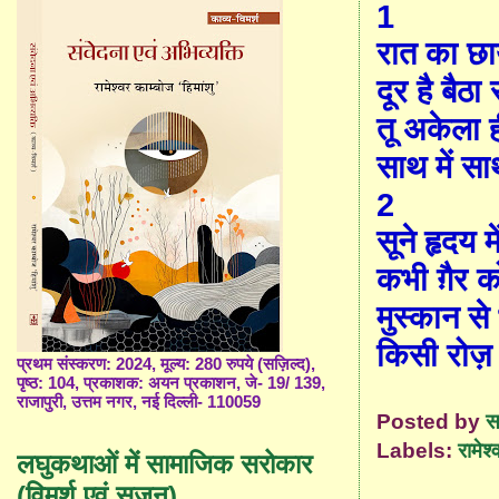
1
रात का छा
दूर है बैठ
तू अकेला 
साथ में स
2
सूने हृदय 
कभी ग़ैर क
मुस्कान से
किसी रोज़ 
प्रथम संस्करण: 2024, मूल्य: 280 रुपये (सज़िल्द),
पृष्ठ: 104, प्रकाशक: अयन प्रकाशन, जे- 19/ 139,
राजापुरी, उत्तम नगर, नई दिल्ली- 110059
Posted by
स
Labels:
रामेश्
लघुकथाओं में सामाजिक सरोकार
(विमर्श एवं सृजन)