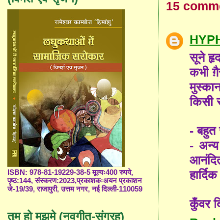
15 comm
HYP
सूने ह
कभी ग़
मुस्का
किसी 
- बहुत 
- अन्य
आनंदित
हार्दि
ISBN: 978-81-19229-38-5 मूल्यः400 रुपये,
पृष्ठ:144, संस्करण:2023,प्रकाशकःअयन प्रकाशन
जे-19/39, राजापुरी, उत्तम नगर, नई दिल्ली-110059
कुँवर 
तुम हो मुझमे (नवगीत-संग्रह)