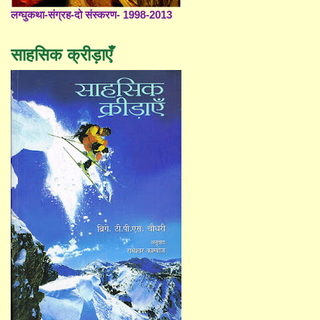
लग्घुकथा-संग्रह-दो संस्करण- 1998-2013
साहसिक क्रीड़ाएँ