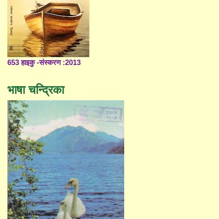
653 हाइकु -संस्करण :2013
भाषा चन्द्रिका