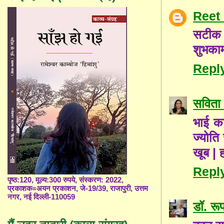
Reet
सटीक व
शुभका
Repl
सविता 
भाई का
ज्योति
खूब | ह
Repl
पृष्ठ:120, मूल्य:300 रुपये, संस्करण: 2022,
प्रकाशक=अयन प्रकाशन, जे-19/39, राजापुरी, उत्तम
नगर, नई दिल्ली-110059
डॉ. रूप