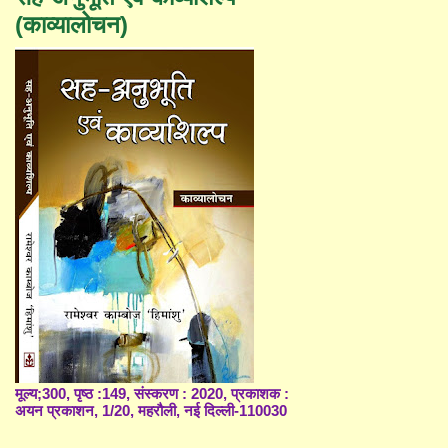
(काव्यालोचन)
मूल्य;300, पृष्ठ :149, संस्करण : 2020, प्रकाशक :
अयन प्रकाशन, 1/20, महरौली, नई दिल्ली-110030