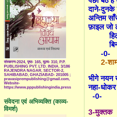
पंछी बैठे हैं
दाने-दुनके 
अन्तिम साँ
फ़ाइल जो ल
हि
बि
-0-
2-शा
संस्करणः2024, पृष्ठः 165, मूल्यः 310, P.P.
PUBLISHING PVT. LTD. INDIA. 3/186
RAJENDRA NAGAR, SECTOR-2,
SAHIBABAD, GHAZIABAD- 201005 ;
भीगे नयन 
pravasiprempublishing@gmail.com,
Website-
नहा-धोकर
https://www.pppublishingindia.press
-0-
संवेदना एवं अभिव्यक्ति (काव्य-
विमर्श)
3-मुक्तक