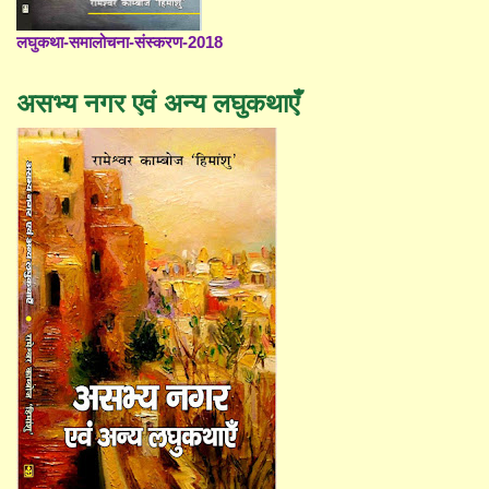
लघुकथा-समालोचना-संस्करण-2018
असभ्य नगर एवं अन्य लघुकथाएँ