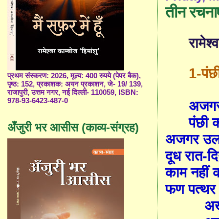
तीन रचनाए
रामेश्
1-पं
प्रथम संस्करण: 2026, मूल्य: 400 रुपये (पेपर बैक),
पृष्ठ: 152, प्रकाशक: अयन प्रकाशन, जे- 19/ 139,
राजापुरी, उत्तम नगर, नई दिल्ली- 110059, ISBN:
978-93-6423-487-0
अजगर
पंछी 
अँजुरी भर आसीस (काव्य-संग्रह)
अजगर उलटे
दूध रात-दि
काम नहीं क
फण पत्थर 
अख़