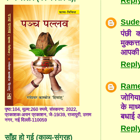
Sude
पंछी 
मुक्कत
आपकी र
Repl
Rame
जोगिया
के माध्
पृष्ठ:104, मूल्य:260 रुपये, संस्करण: 2022,
बधाई अ
प्रकाशकःअयन प्रकाशन, जे-19/39, राजापुरी, उत्तम
नगर, नई दिल्ली-110059
Repl
साँझ हो गई (काव्य-संग्रह)