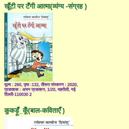
खूँटी पर टँगी आत्मा(व्यंग्य -संग्रह )
मूल्य : 260, पृष्ठ :132, तीसरा संस्करण : 2020,
प्रकाशक : अयन प्रकाशन, 1/20, महरौली, नई
दिल्ली-110030 2
कुकड़ूँ_कूँ(बाल-कविताएँ )