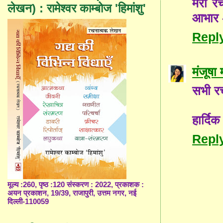
मेरी र
लेखन) : रामेश्वर काम्बोज 'हिमांशु'
आभार -र
Repl
मंजूषा
सभी रचन
हार्दि
Repl
मूल्य :260, पृष्ठ :120 संस्करण : 2022, प्रकाशक :
अयन प्रकाशन, 19/39, राजापुरी, उत्तम नगर, नई
दिल्ली-110059