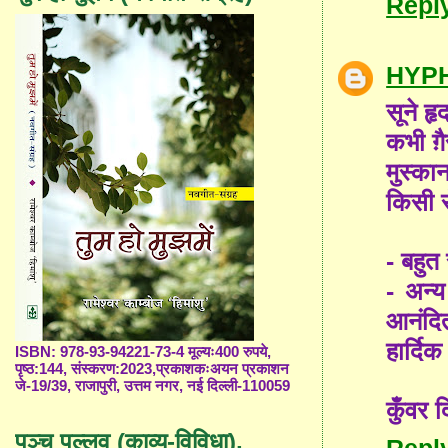
Repl
HYP
सूने ह
कभी ग़
मुस्का
किसी 
- बहुत 
- अन्य
आनंदित
हार्दि
ISBN: 978-93-94221-73-4 मूल्यः400 रुपये,
पृष्ठ:144, संस्करण:2023,प्रकाशकःअयन प्रकाशन
जे-19/39, राजापुरी, उत्तम नगर, नई दिल्ली-110059
कुँवर 
पञ्च पल्लव (काव्य-विविधा),
Repl