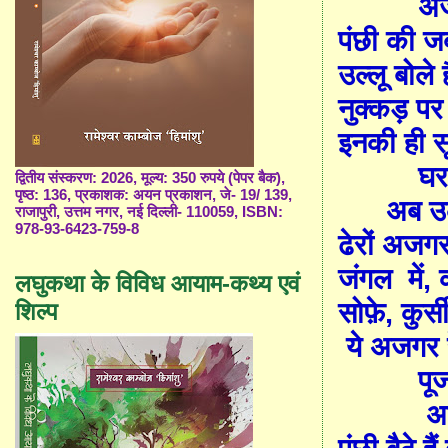
अज
पंछी की ज
उल्लू बोले 
नुक्कड़ पर 
इनकी ही 
घर
द्वितीय संस्करण: 2026, मूल्य: 350 रुपये (पेपर बैक),
पृष्ठ: 136, प्रकाशक: अयन प्रकाशन, जे- 19/ 139,
अब उल
राजापुरी, उत्तम नगर, नई दिल्ली- 110059, ISBN:
978-93-6423-759-8
ढेरों अजगर 
जंगल
में,
लघुकथा के विविध आयाम-कथ्य एवं
सोफ़े, कुर्स
शिल्प
ये अजगर रे
पू
अ