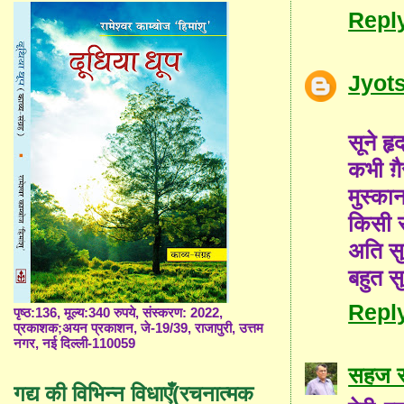
Repl
Jyot
सूने ह
कभी ग़
मुस्का
किसी 
अति सु
बहुत सु
Repl
पृष्ठ:136, मूल्य:340 रुपये, संस्करण: 2022,
प्रकाशक;अयन प्रकाशन, जे-19/39, राजापुरी, उत्तम
नगर, नई दिल्ली-110059
सहज स
गद्य की विभिन्न विधाएँ(रचनात्मक