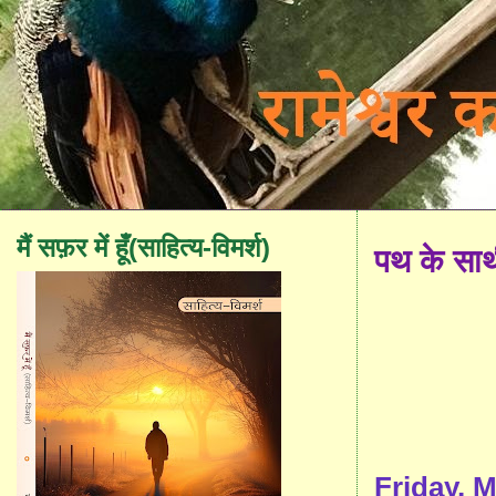
मैं सफ़र में हूँ(साहित्य-विमर्श)
पथ के सा
Friday, M