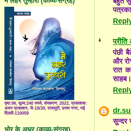
मैं लहर तुम्हारी (काव्य-संग्रह)
बहुत स
पत्रक
Repl
प्रीति
पंछी बै
और रो
रात का
साहब
Repl
पृष्ठ:96, मूल्य:240 रुपये, संस्करण: 2022, प्रकाशक:
अयन प्रकाशन, जे-19/39, राजापुरी, उत्तम नगर, नई
dr.s
दिल्ली-110059
सुन्दर
भोर के अधर (काव्य-संग्रह),