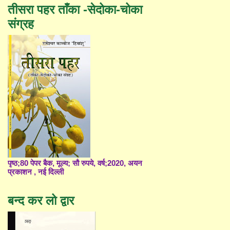
तीसरा पहर ताँका -सेदोका-चोका
संग्रह
पृष्ठ;80 पेपर बैक, मूल्य; सौ रुपये, वर्ष;2020, अयन
प्रकाशन , नई दिल्ली
बन्द कर लो द्वार