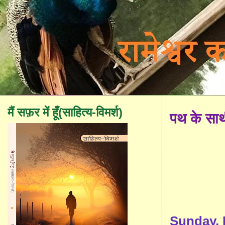
मैं सफ़र में हूँ(साहित्य-विमर्श)
पथ के सा
Sunday, 