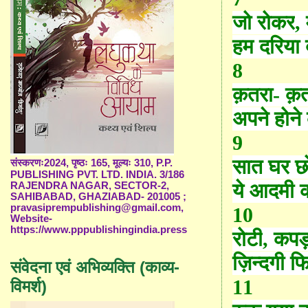
जो रोकर
,
हम दरिया 
8
क़
तरा
-
क़
अपने होन
9
सात घर छ
संस्करणः2024, पृष्ठः 165, मूल्यः 310, P.P.
PUBLISHING PVT. LTD. INDIA. 3/186
ये आदमी 
RAJENDRA NAGAR, SECTOR-2,
SAHIBABAD, GHAZIABAD- 201005 ;
pravasiprempublishing@gmail.com,
10
Website-
https://www.pppublishingindia.press
रोटी
,
कपड़
ज़िन्दगी फ
संवेदना एवं अभिव्यक्ति (काव्य-
11
विमर्श)