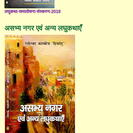
लघुकथा-समालोचना-संस्करण-2018
असभ्य नगर एवं अन्य लघुकथाएँ