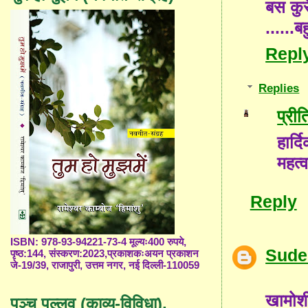
बस कुर
......
Repl
Replies
प्री
हार्
महत्वप
Reply
ISBN: 978-93-94221-73-4 मूल्यः400 रुपये,
Sude
पृष्ठ:144, संस्करण:2023,प्रकाशकःअयन प्रकाशन
जे-19/39, राजापुरी, उत्तम नगर, नई दिल्ली-110059
खामोशी
पञ्च पल्लव (काव्य-विविधा),