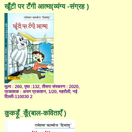
खूँटी पर टँगी आत्मा(व्यंग्य -संग्रह )
मूल्य : 260, पृष्ठ :132, तीसरा संस्करण : 2020,
प्रकाशक : अयन प्रकाशन, 1/20, महरौली, नई
दिल्ली-110030 2
कुकड़ूँ_कूँ(बाल-कविताएँ )