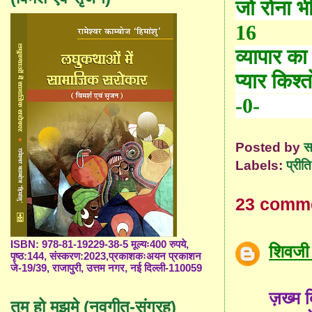
जो रोना भी
16
व्यापार का 
प्यार किश्तो
-0-
Posted by
स
Labels:
प्रीत
23 comm
ISBN: 978-81-19229-38-5 मूल्यः400 रुपये,
शिवजी 
पृष्ठ:144, संस्करण:2023,प्रकाशकःअयन प्रकाशन
जे-19/39, राजापुरी, उत्तम नगर, नई दिल्ली-110059
ज़ख्म द
तुम हो मुझमे (नवगीत-संग्रह)