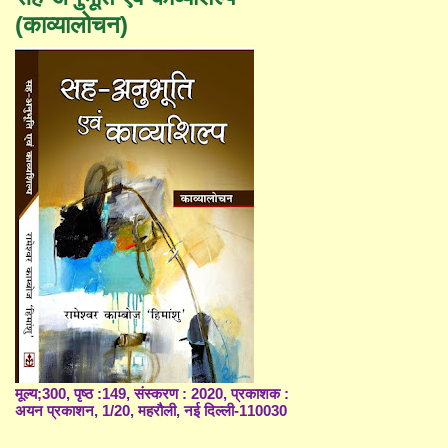
(काव्यालोचन)
मूल्य;300, पृष्ठ :149, संस्करण : 2020, प्रकाशक :
अयन प्रकाशन, 1/20, महरौली, नई दिल्ली-110030