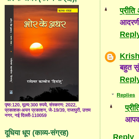
प्रीति
आदरणी
Repl
Kris
बहुत सु
Repl
Replies
पृष्ठ:120, मूल्य:300 रुपये, संस्करण: 2022,
प्री
प्रकाशकःअयन प्रकाशन, जे-19/39, राजापुरी, उत्तम
नगर, नई दिल्ली-110059
आपको
दूधिया धूप (काव्य-संग्रह)
Reply