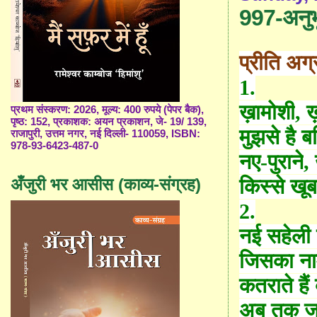
997-अनुभू
प्रीति अग
1.
ख़ामोशी
,
ख़
प्रथम संस्करण: 2026, मूल्य: 400 रुपये (पेपर बैक),
पृष्ठ: 152, प्रकाशक: अयन प्रकाशन, जे- 19/ 139,
मुझसे है ब
राजापुरी, उत्तम नगर, नई दिल्ली- 110059, ISBN:
978-93-6423-487-0
नए-पुराने
,
किस्से खूब
अँजुरी भर आसीस (काव्य-संग्रह)
2.
नई सहेली 
जिसका ना
कतराते हैं
अब तक जा