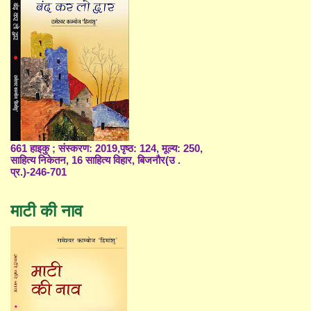
661 हाइकु ; संस्करण: 2019,पृष्ठ: 124, मूल्य: 250,
साहित्य निकेतन, 16 साहित्य विहार, बिजनौर(उ .
प्र.)-246-701
माटी की नाव