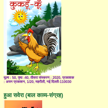
मूल्य : 50, पृष्ठ :40, तीसरा संस्करण : 2020, प्रकाशक
: अयन प्रकाशन, 1/20, महरौली, नई दिल्ली-110030
हुआ सवेरा (बाल काव्य-संग्रह)