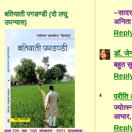
~साद
बतियाती पगडण्डी (दो लघु
अनिता
उपन्यास)
Repl
डॉ. जे
बहुत सु
Repl
प्रीति
ज्योत्
आभार, 
Repl
मूल्य 220, पृष्ठ :100, संस्करण : 2021, प्रकाशक :