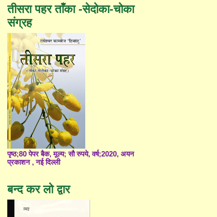
तीसरा पहर ताँका -सेदोका-चोका
संग्रह
पृष्ठ;80 पेपर बैक, मूल्य; सौ रुपये, वर्ष;2020, अयन
प्रकाशन , नई दिल्ली
बन्द कर लो द्वार