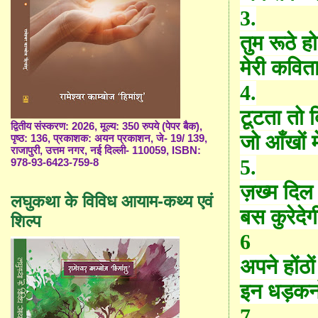
3.
तुम रूठे ह
मेरी कविता
4.
टूटता तो द
द्वितीय संस्करण: 2026, मूल्य: 350 रुपये (पेपर बैक),
जो आँखों मे
पृष्ठ: 136, प्रकाशक: अयन प्रकाशन, जे- 19/ 139,
राजापुरी, उत्तम नगर, नई दिल्ली- 110059, ISBN:
5.
978-93-6423-759-8
ज़ख्म दिल 
लघुकथा के विविध आयाम-कथ्य एवं
बस कुरेदेग
शिल्प
6
अपने होंठो
इन धड़कनों
7