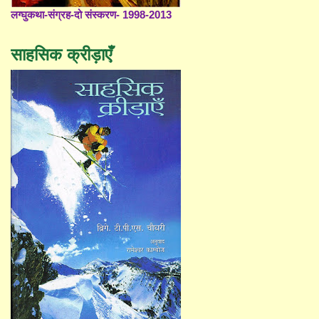
लग्घुकथा-संग्रह-दो संस्करण- 1998-2013
साहसिक क्रीड़ाएँ