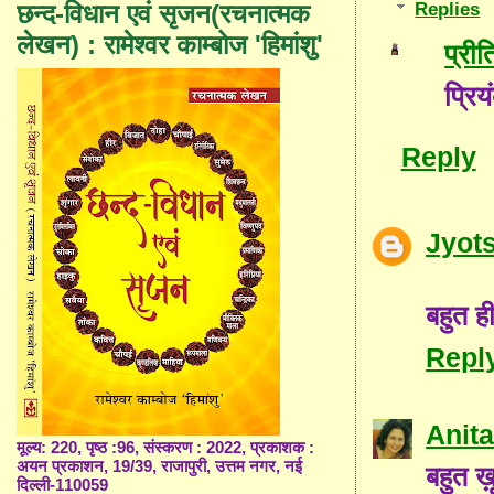
Replies
छन्द-विधान एवं सृजन(रचनात्मक
लेखन) : रामेश्वर काम्बोज 'हिमांशु'
प्री
प्रि
Reply
Jyot
बहुत ह
Repl
Anita
मूल्य: 220, पृष्ठ :96, संस्करण : 2022, प्रकाशक :
अयन प्रकाशन, 19/39, राजापुरी, उत्तम नगर, नई
बहुत ख़ू
दिल्ली-110059