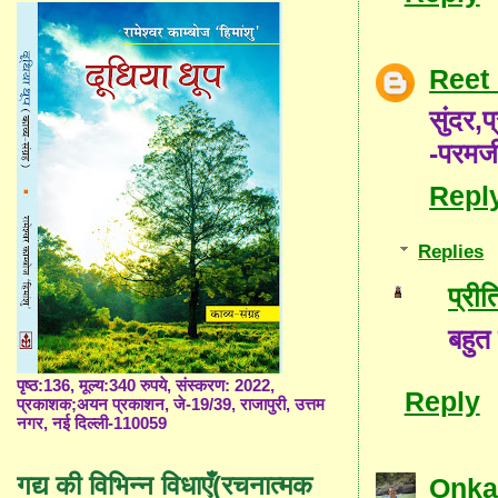
Reet
सुंदर,
-परमज
Repl
Replies
प्री
बहुत
पृष्ठ:136, मूल्य:340 रुपये, संस्करण: 2022,
Reply
प्रकाशक;अयन प्रकाशन, जे-19/39, राजापुरी, उत्तम
नगर, नई दिल्ली-110059
गद्य की विभिन्न विधाएँ(रचनात्मक
Onka