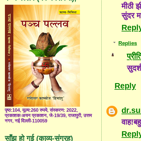
मीठी झ
सुंदर 
Repl
Replies
प्री
सुदर
Reply
dr.s
पृष्ठ:104, मूल्य:260 रुपये, संस्करण: 2022,
प्रकाशकःअयन प्रकाशन, जे-19/39, राजापुरी, उत्तम
वाह!बह
नगर, नई दिल्ली-110059
Repl
साँझ हो गई (काव्य-संग्रह)