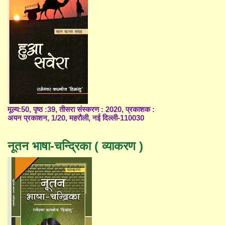
मूल्य:50, पृष्ठ :39, तीसरा संस्करण : 2020, प्रकाशक :
अयन प्रकाशन, 1/20, महरौली, नई दिल्ली-110030
नूतन भाषा-चन्द्रिका ( व्याकरण )