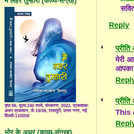
मैं लहर तुम्हारी (काव्य-संग्रह)
सवित
Reply
प्रीति
मेरी 
आपका 
Repl
प्रीति
पृष्ठ:96, मूल्य:240 रुपये, संस्करण: 2022, प्रकाशक:
This
अयन प्रकाशन, जे-19/39, राजापुरी, उत्तम नगर, नई
दिल्ली-110059
Repl
भोर के अधर (काव्य-संग्रह),