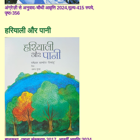
अंग्रेज़ी से अनुवाद-चौथी आवृत्ति 2024,मूल्यः415 रुपये,
पृष्ठः356
हरियाली और पानी
बालकथा -पहला संस्करण-2017, आठवीं आवृत्ति;2024,