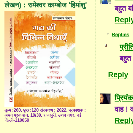
लेखन) : रामेश्वर काम्बोज 'हिमांशु'
बहुत ब
Repl
Replies
प्री
बहुत
Reply
प्रियंक
वाह ! क
मूल्य :260, पृष्ठ :120 संस्करण : 2022, प्रकाशक :
अयन प्रकाशन, 19/39, राजापुरी, उत्तम नगर, नई
Repl
दिल्ली-110059