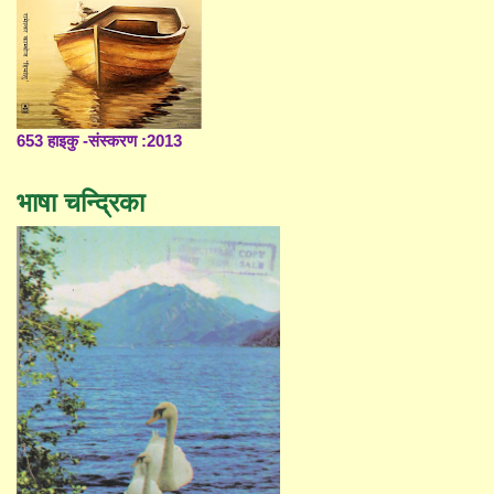
653 हाइकु -संस्करण :2013
भाषा चन्द्रिका