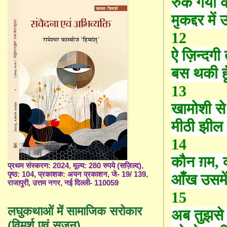
रुक गया क
मु
कद्द
र में
12
ऐ ज़िन्दगी 
बस थकी हूँ 
13
खामोशी से
मीठी झील 
14
कौन ग़म
,
प्रथम संस्करण: 2024, मूल्य: 280 रुपये (सज़िल्द),
पृष्ठ: 104, प्रकाशक: अयन प्रकाशन, जे- 19/ 139,
आँख उसमे
राजापुरी, उत्तम नगर, नई दिल्ली- 110059
15
लघुकथाओं में सामाजिक सरोकार
अब तुझसे
(विमर्श एवं सृजन)