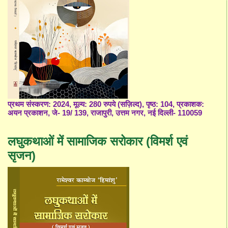
प्रथम संस्करण: 2024, मूल्य: 280 रुपये (सज़िल्द), पृष्ठ: 104, प्रकाशक:
अयन प्रकाशन, जे- 19/ 139, राजापुरी, उत्तम नगर, नई दिल्ली- 110059
लघुकथाओं में सामाजिक सरोकार (विमर्श एवं
सृजन)