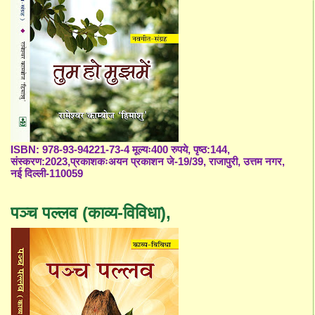
ISBN: 978-93-94221-73-4 मूल्यः400 रुपये, पृष्ठ:144,
संस्करण:2023,प्रकाशकःअयन प्रकाशन जे-19/39, राजापुरी, उत्तम नगर,
नई दिल्ली-110059
पञ्च पल्लव (काव्य-विविधा),