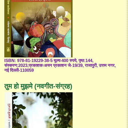
ISBN: 978-81-19229-38-5 मूल्यः400 रुपये, पृष्ठ:144,
संस्करण:2023,प्रकाशकःअयन प्रकाशन जे-19/39, राजापुरी, उत्तम नगर,
नई दिल्ली-110059
तुम हो मुझमे (नवगीत-संग्रह)