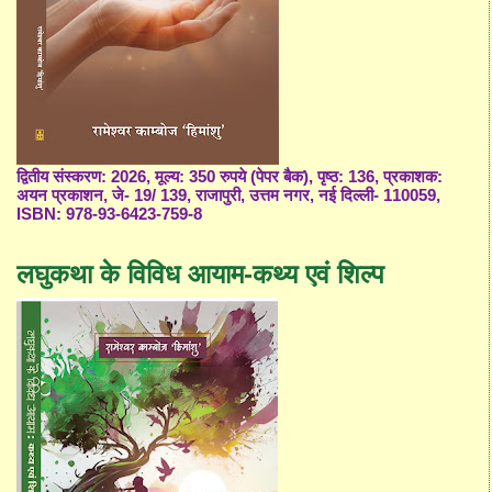
द्वितीय संस्करण: 2026, मूल्य: 350 रुपये (पेपर बैक), पृष्ठ: 136, प्रकाशक:
अयन प्रकाशन, जे- 19/ 139, राजापुरी, उत्तम नगर, नई दिल्ली- 110059,
ISBN: 978-93-6423-759-8
लघुकथा के विविध आयाम-कथ्य एवं शिल्प