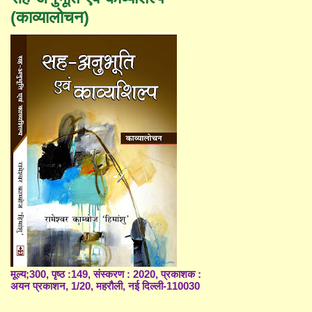
(काव्यालोचन)
मूल्य;300, पृष्ठ :149, संस्करण : 2020, प्रकाशक :
अयन प्रकाशन, 1/20, महरौली, नई दिल्ली-110030