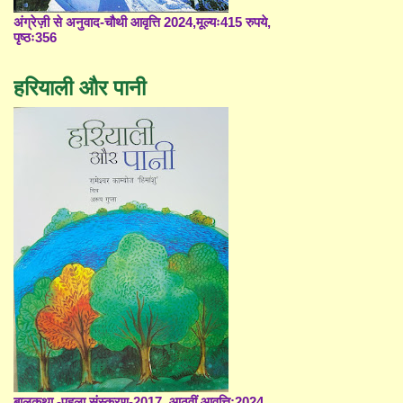
अंग्रेज़ी से अनुवाद-चौथी आवृत्ति 2024,मूल्यः415 रुपये,
पृष्ठः356
हरियाली और पानी
बालकथा -पहला संस्करण-2017, आठवीं आवृत्ति;2024,