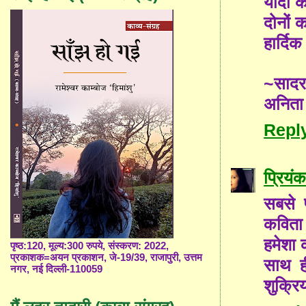
यादों 
दोनों क
हार्दि
~साद
अनिता
Repl
प्रियंक
सबसे 
कविता 
हमेशा क
पृष्ठ:120, मूल्य:300 रुपये, संस्करण: 2022,
प्रकाशक=अयन प्रकाशन, जे-19/39, राजापुरी, उत्तम
साथ ह
नगर, नई दिल्ली-110059
शुक्रिय