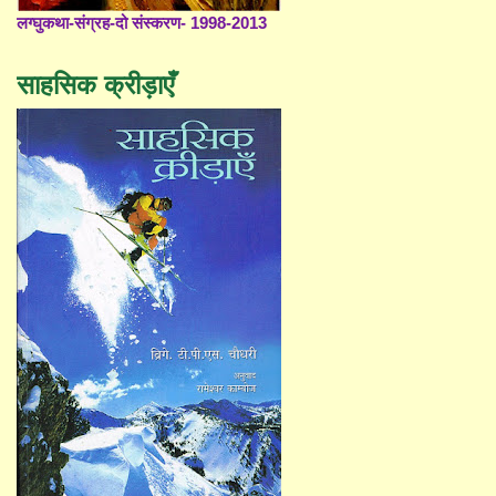
लग्घुकथा-संग्रह-दो संस्करण- 1998-2013
साहसिक क्रीड़ाएँ