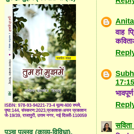
Anit
वाह प्
कविता
Repl
Subh
17:1
भावपूर
Repl
ISBN: 978-93-94221-73-4 मूल्यः400 रुपये,
पृष्ठ:144, संस्करण:2023,प्रकाशकःअयन प्रकाशन
जे-19/39, राजापुरी, उत्तम नगर, नई दिल्ली-110059
सविता 
पञ्च पल्लव (काव्य-विविधा),