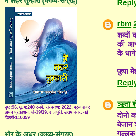
मैं लहर तुम्हारी (काव्य-संग्रह)
Repl
rbm
शब्दों
की आन्
के धाग
पुष्पा म
Repl
ऋता शे
पृष्ठ:96, मूल्य:240 रुपये, संस्करण: 2022, प्रकाशक:
अयन प्रकाशन, जे-19/39, राजापुरी, उत्तम नगर, नई
दोनो कव
दिल्ली-110059
बेजान श
गुल्लक
भोर के अधर (काव्य-संग्रह),