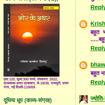
Repl
Kris
बहुत भ
.....ब
Repl
bhaw
बहुत भ
पृष्ठ:120, मूल्य:300 रुपये, संस्करण: 2022,
Repl
प्रकाशकःअयन प्रकाशन, जे-19/39, राजापुरी, उत्तम
नगर, नई दिल्ली-110059
ज्योत
दूधिया धूप (काव्य-संग्रह)