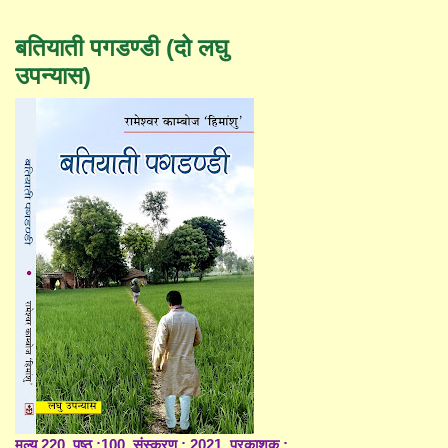
बतियाती पगडण्डी (दो लघु
उपन्यास)
मूल्य 220, पृष्ठ :100, संस्करण : 2021, प्रकाशक :