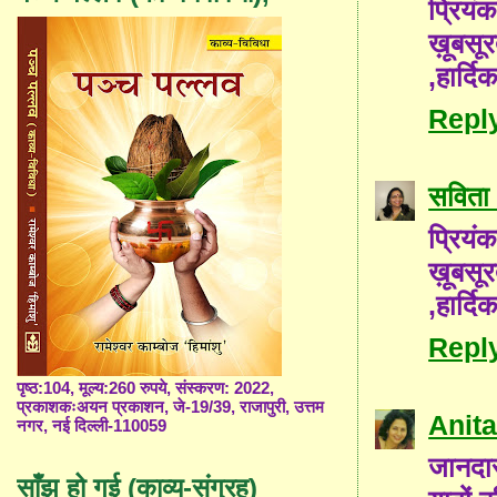
प्रियं
ख़ूबसू
,हार्दि
Repl
सविता 
प्रियं
ख़ूबसू
,हार्दि
Repl
पृष्ठ:104, मूल्य:260 रुपये, संस्करण: 2022,
प्रकाशकःअयन प्रकाशन, जे-19/39, राजापुरी, उत्तम
Anita
नगर, नई दिल्ली-110059
जानदार
साँझ हो गई (काव्य-संग्रह)