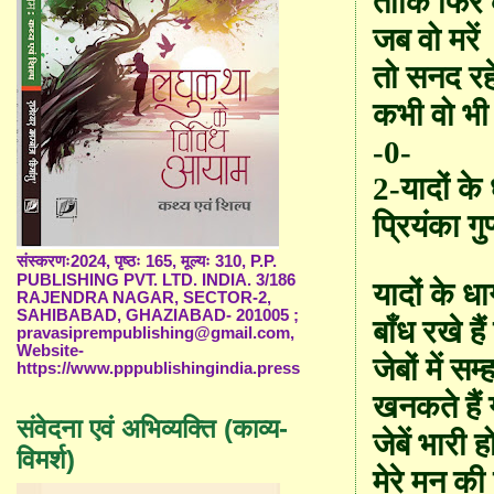
ताकि फिर
जब वो मरें
तो सनद रह
कभी वो भी 
-0-
2-
यादों के
प्रियंका गुप
संस्करणः2024, पृष्ठः 165, मूल्यः 310, P.P.
PUBLISHING PVT. LTD. INDIA. 3/186
यादों के धाग
RAJENDRA NAGAR, SECTOR-2,
SAHIBABAD, GHAZIABAD- 201005 ;
बाँध रखे हैं
pravasiprempublishing@gmail.com,
Website-
जेबों में सम
https://www.pppublishingindia.press
खनकते हैं 
संवेदना एवं अभिव्यक्ति (काव्य-
जेबें भारी ह
विमर्श)
मेरे मन की