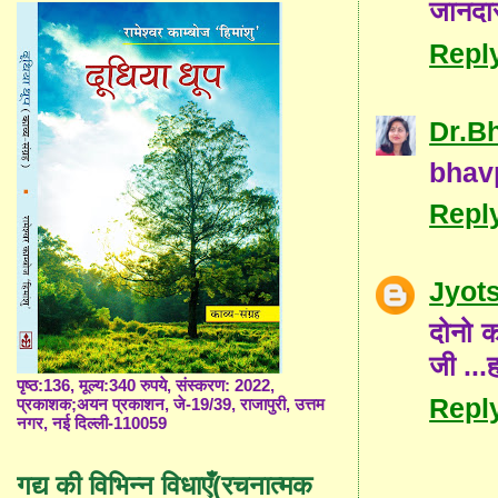
जानदार 
Repl
Dr.B
bhavp
Repl
Jyot
दोनो कव
जी ...ह
पृष्ठ:136, मूल्य:340 रुपये, संस्करण: 2022,
Repl
प्रकाशक;अयन प्रकाशन, जे-19/39, राजापुरी, उत्तम
नगर, नई दिल्ली-110059
गद्य की विभिन्न विधाएँ(रचनात्मक