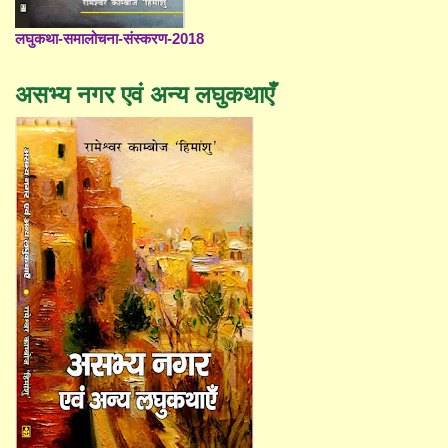
लघुकथा-समालोचना-संस्करण-2018
असभ्य नगर एवं अन्य लघुकथाएँ