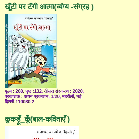
खूँटी पर टँगी आत्मा(व्यंग्य -संग्रह )
मूल्य : 260, पृष्ठ :132, तीसरा संस्करण : 2020,
प्रकाशक : अयन प्रकाशन, 1/20, महरौली, नई
दिल्ली-110030 2
कुकड़ूँ_कूँ(बाल-कविताएँ )