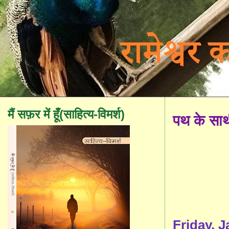
मैं सफ़र में हूँ(साहित्य-विमर्श)
पथ के सा
Friday, J