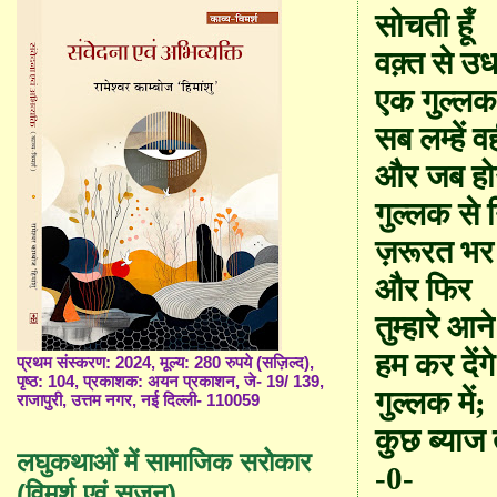
सोचती हूँ
वक़्त से उधा
एक गुल्ल
सब लम्हें व
और जब होऊ
गुल्लक से न
ज़
रू
रत भर
और फिर
तुम्हारे आन
हम कर देंगे
प्रथम संस्करण: 2024, मूल्य: 280 रुपये (सज़िल्द),
पृष्ठ: 104, प्रकाशक: अयन प्रकाशन, जे- 19/ 139,
गुल्लक में
;
राजापुरी, उत्तम नगर, नई दिल्ली- 110059
कुछ ब्याज 
लघुकथाओं में सामाजिक सरोकार
-0-
(विमर्श एवं सृजन)