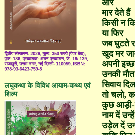
और
मार देते हैं
किसी न क
या फिर
जब घुटते रह
खुद मर जाते
द्वितीय संस्करण: 2026, मूल्य: 350 रुपये (पेपर बैक),
पृष्ठ: 136, प्रकाशक: अयन प्रकाशन, जे- 19/ 139,
अपनी इच्छ
राजापुरी, उत्तम नगर, नई दिल्ली- 110059, ISBN:
978-93-6423-759-8
उनकी मौत 
सिवाय दिल
लघुकथा के विविध आयाम-कथ्य एवं
शिल्प
तो चलो
,
क
कुछ आड़ी-त
नाम दें उन्हे
उड़ेल दें उन