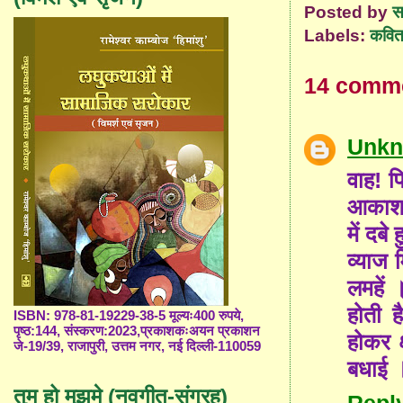
Posted by
स
Labels:
कविता
14 comm
Unk
वाह! प
आकाश मे
में दब
व्याज 
लमहें
होती ह
ISBN: 978-81-19229-38-5 मूल्यः400 रुपये,
पृष्ठ:144, संस्करण:2023,प्रकाशकःअयन प्रकाशन
होकर क
जे-19/39, राजापुरी, उत्तम नगर, नई दिल्ली-110059
बधाई 
तुम हो मुझमे (नवगीत-संग्रह)
Repl