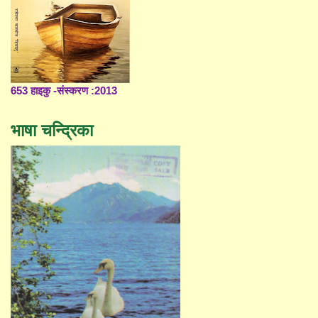
653 हाइकु -संस्करण :2013
भाषा चन्द्रिका