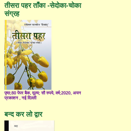
तीसरा पहर ताँका -सेदोका-चोका
संग्रह
पृष्ठ;80 पेपर बैक, मूल्य; सौ रुपये, वर्ष;2020, अयन
प्रकाशन , नई दिल्ली
बन्द कर लो द्वार