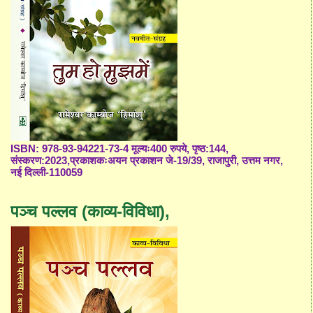
ISBN: 978-93-94221-73-4 मूल्यः400 रुपये, पृष्ठ:144,
संस्करण:2023,प्रकाशकःअयन प्रकाशन जे-19/39, राजापुरी, उत्तम नगर,
नई दिल्ली-110059
पञ्च पल्लव (काव्य-विविधा),