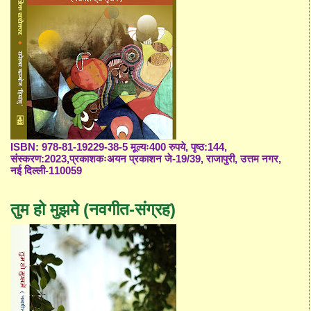
ISBN: 978-81-19229-38-5 मूल्यः400 रुपये, पृष्ठ:144,
संस्करण:2023,प्रकाशकःअयन प्रकाशन जे-19/39, राजापुरी, उत्तम नगर,
नई दिल्ली-110059
तुम हो मुझमे (नवगीत-संग्रह)