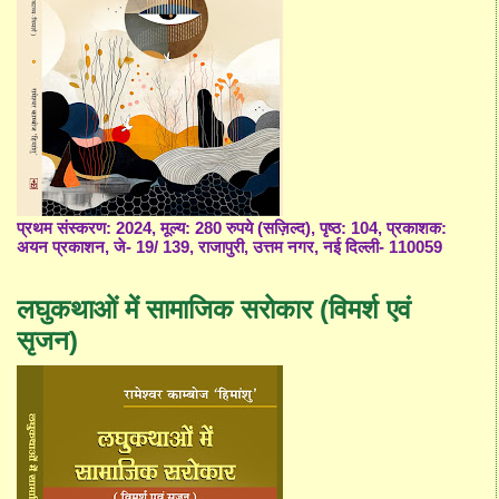
प्रथम संस्करण: 2024, मूल्य: 280 रुपये (सज़िल्द), पृष्ठ: 104, प्रकाशक:
अयन प्रकाशन, जे- 19/ 139, राजापुरी, उत्तम नगर, नई दिल्ली- 110059
लघुकथाओं में सामाजिक सरोकार (विमर्श एवं
सृजन)