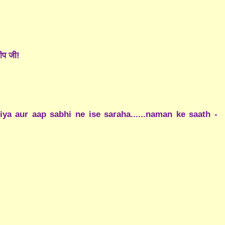
दीप जी!
ya aur aap sabhi ne ise saraha......naman ke saath -