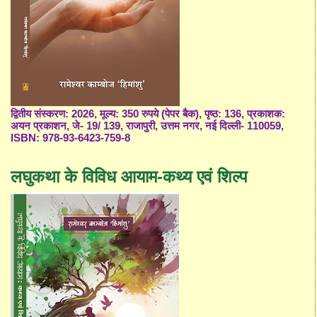
द्वितीय संस्करण: 2026, मूल्य: 350 रुपये (पेपर बैक), पृष्ठ: 136, प्रकाशक:
अयन प्रकाशन, जे- 19/ 139, राजापुरी, उत्तम नगर, नई दिल्ली- 110059,
ISBN: 978-93-6423-759-8
लघुकथा के विविध आयाम-कथ्य एवं शिल्प