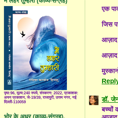
मैं लहर तुम्हारी (काव्य-संग्रह)
एक पाक
जिस प
आज़ाद 
आज़ाद ब
मुस्कान
Repl
पृष्ठ:96, मूल्य:240 रुपये, संस्करण: 2022, प्रकाशक:
अयन प्रकाशन, जे-19/39, राजापुरी, उत्तम नगर, नई
डॉ. जे
दिल्ली-110059
बच्चों
भोर के अधर (काव्य-संग्रह),
आज़ाद