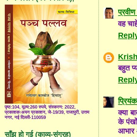
प्रवीण 
वह चाहे
Repl
Kris
बहुत प
Repl
प्रियंक
पृष्ठ:104, मूल्य:260 रुपये, संस्करण: 2022,
क्या बा
प्रकाशकःअयन प्रकाशन, जे-19/39, राजापुरी, उत्तम
नगर, नई दिल्ली-110059
के पंखो
आभार 
साँझ हो गई (काव्य-संग्रह)