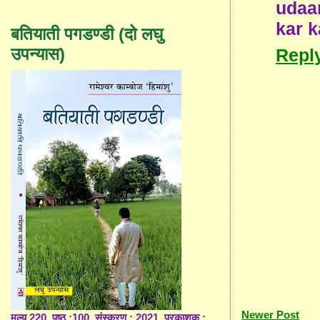
udaa
kar k
बतियाती पगडण्डी (दो लघु
उपन्यास)
Repl
Newer Post
मूल्य 220, पृष्ठ :100, संस्करण : 2021, प्रकाशक :