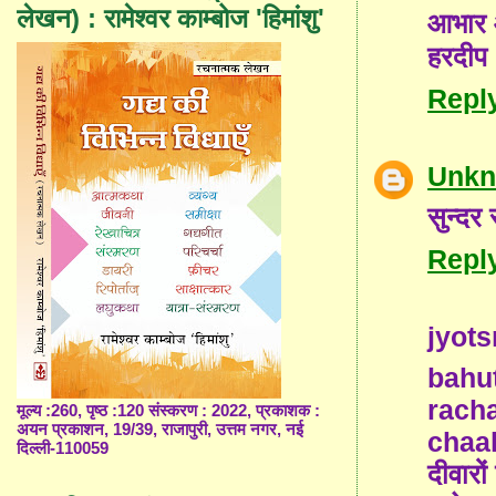
लेखन) : रामेश्वर काम्बोज 'हिमांशु'
आभार 
हरदीप
Repl
Unk
सुन्दर
Repl
jyot
bahu
rach
मूल्य :260, पृष्ठ :120 संस्करण : 2022, प्रकाशक :
अयन प्रकाशन, 19/39, राजापुरी, उत्तम नगर, नई
chaah
दिल्ली-110059
दीवारों