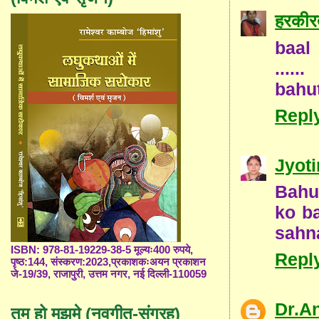
हरकीरत
baal
......
bahut
Repl
Jyoti
Bahu
ko b
sahna
ISBN: 978-81-19229-38-5 मूल्यः400 रुपये,
Repl
पृष्ठ:144, संस्करण:2023,प्रकाशकःअयन प्रकाशन
जे-19/39, राजापुरी, उत्तम नगर, नई दिल्ली-110059
Dr.A
तुम हो मुझमे (नवगीत-संग्रह)