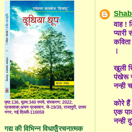
Shab
वाह ! 
प्यारी 
कविता 
।
खुली 
पंखेरू
नन्ही 
कोरे हैं 
पृष्ठ:136, मूल्य:340 रुपये, संस्करण: 2022,
प्रकाशक;अयन प्रकाशन, जे-19/39, राजापुरी, उत्तम
एक पाक
नगर, नई दिल्ली-110059
नन्ही 
गद्य की विभिन्न विधाएँ(रचनात्मक