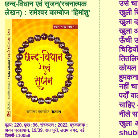
उसे चा
छन्द-विधान एवं सृजन(रचनात्मक
खुली ख
लेखन) : रामेश्वर काम्बोज 'हिमांशु'
खुला द
खुला 
ऊँची उ
चिड़िय
तितलिय
कोयल 
हुमकना
नहीं चा
पर्दों 
चाहिए 
नीले स
खुला
मूल्य: 220, पृष्ठ :96, संस्करण : 2022, प्रकाशक :
अयन प्रकाशन, 19/39, राजापुरी, उत्तम नगर, नई
shub
दिल्ली-110059