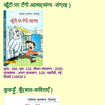
खूँटी पर टँगी आत्मा(व्यंग्य -संग्रह )
मूल्य : 260, पृष्ठ :132, तीसरा संस्करण : 2020,
प्रकाशक : अयन प्रकाशन, 1/20, महरौली, नई
दिल्ली-110030 2
कुकड़ूँ_कूँ(बाल-कविताएँ )