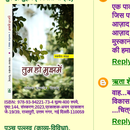
एक पाक
जिस प
आज़ाद 
आज़ाद ब
मुस्का
की हमा
Repl
ऋता शे
वाह...
विकास
ISBN: 978-93-94221-73-4 मूल्यः400 रुपये,
पृष्ठ:144, संस्करण:2023,प्रकाशकःअयन प्रकाशन
...चित
जे-19/39, राजापुरी, उत्तम नगर, नई दिल्ली-110059
Repl
पञ्च पल्लव (काव्य-विविधा),