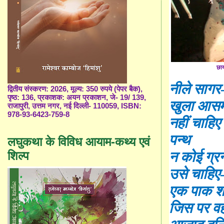
छाय
नीले सागर
द्वितीय संस्करण: 2026, मूल्य: 350 रुपये (पेपर बैक),
पृष्ठ: 136, प्रकाशक: अयन प्रकाशन, जे- 19/ 139,
खुला आस
राजापुरी, उत्तम नगर, नई दिल्ली- 110059, ISBN:
978-93-6423-759-8
नहीं चाहिए
पन्थ
लघुकथा के विविध आयाम-कथ्य एवं
शिल्प
न कोई ग्रन
उसे चाहिए
एक पाक शफ़
जिस पर व