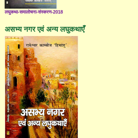
लघुकथा-समालोचना-संस्करण-2018
असभ्य नगर एवं अन्य लघुकथाएँ