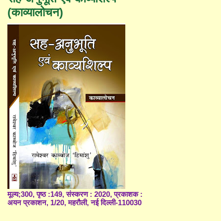
(काव्यालोचन)
मूल्य;300, पृष्ठ :149, संस्करण : 2020, प्रकाशक :
अयन प्रकाशन, 1/20, महरौली, नई दिल्ली-110030