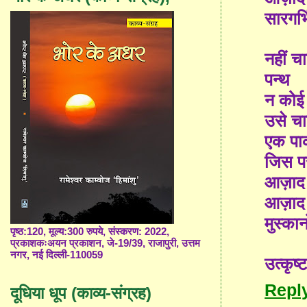
सारगर्भ
नहीं चा
पन्थ
न कोई 
उसे चा
एक पाक
जिस प
आज़ाद 
आज़ाद ब
मुस्कान
पृष्ठ:120, मूल्य:300 रुपये, संस्करण: 2022,
प्रकाशकःअयन प्रकाशन, जे-19/39, राजापुरी, उत्तम
नगर, नई दिल्ली-110059
उत्कृष
Repl
दूधिया धूप (काव्य-संग्रह)