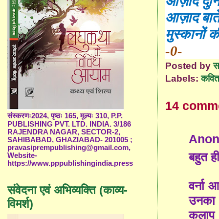
आज़ाद दुन
आज़ाद बातें
मुस्कानों की
-0-
Posted by
स
Labels:
कविता
14 comm
संस्करणः2024, पृष्ठः 165, मूल्यः 310, P.P.
PUBLISHING PVT. LTD. INDIA. 3/186
RAJENDRA NAGAR, SECTOR-2,
Ano
SAHIBABAD, GHAZIABAD- 201005 ;
pravasiprempublishing@gmail.com,
बहुत ह
Website-
https://www.pppublishingindia.press
वर्ना 
संवेदना एवं अभिव्यक्ति (काव्य-
उनका स
विमर्श)
कलाप प