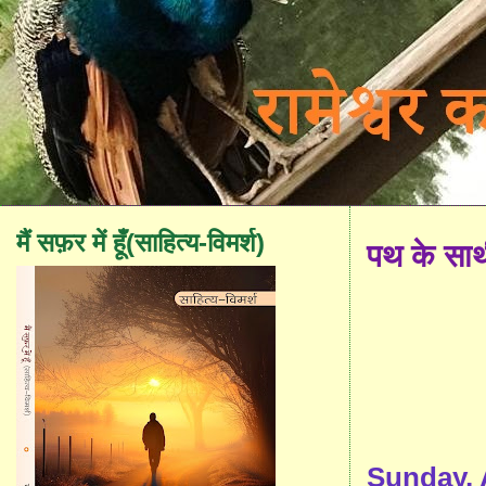
मैं सफ़र में हूँ(साहित्य-विमर्श)
पथ के सा
Sunday, A