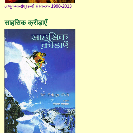
लग्घुकथा-संग्रह-दो संस्करण- 1998-2013
साहसिक क्रीड़ाएँ