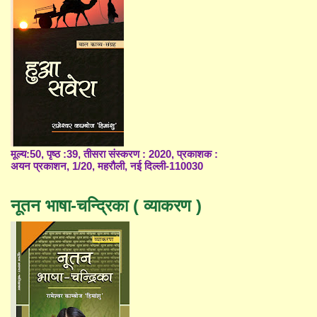
मूल्य:50, पृष्ठ :39, तीसरा संस्करण : 2020, प्रकाशक :
अयन प्रकाशन, 1/20, महरौली, नई दिल्ली-110030
नूतन भाषा-चन्द्रिका ( व्याकरण )