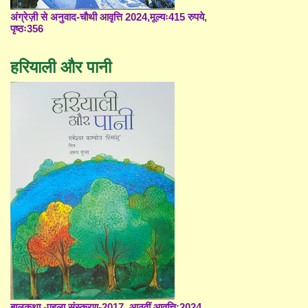
अंग्रेज़ी से अनुवाद-चौथी आवृत्ति 2024,मूल्यः415 रुपये,
पृष्ठः356
हरियाली और पानी
बालकथा -पहला संस्करण-2017, आठवीं आवृत्ति;2024,