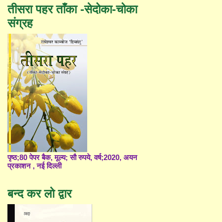
तीसरा पहर ताँका -सेदोका-चोका
संग्रह
पृष्ठ;80 पेपर बैक, मूल्य; सौ रुपये, वर्ष;2020, अयन
प्रकाशन , नई दिल्ली
बन्द कर लो द्वार