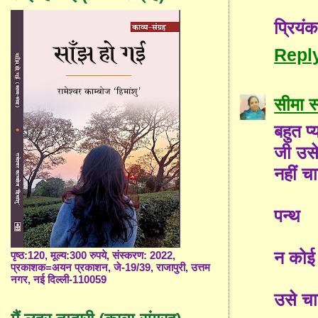
प्रियंक
Repl
सीमा स्
बहुत प
जी उसे 
नहीं चा
पन्थ
न कोई 
पृष्ठ:120, मूल्य:300 रुपये, संस्करण: 2022,
प्रकाशक=अयन प्रकाशन, जे-19/39, राजापुरी, उत्तम
नगर, नई दिल्ली-110059
उसे चा