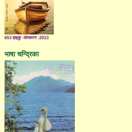
653 हाइकु -संस्करण :2013
भाषा चन्द्रिका