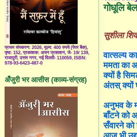
गोधूलि बेला
सुशीला
शिव
प्रथम संस्करण: 2026, मूल्य: 400 रुपये (पेपर बैक),
पृष्ठ: 152, प्रकाशक: अयन प्रकाशन, जे- 19/ 139,
वात्सल्य
क
राजापुरी, उत्तम नगर, नई दिल्ली- 110059, ISBN:
ममता
का
आ
978-93-6423-487-0
क्यों
है
सिम
अँजुरी भर आसीस (काव्य-संग्रह)
अंतस्
क्यों
अनुभव
के
बाँटने
को
आ
सँवारने
को
आज
भी
उद