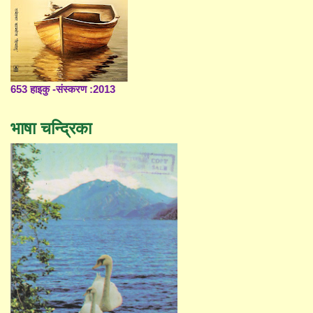
653 हाइकु -संस्करण :2013
भाषा चन्द्रिका