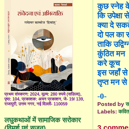
कुछ
स्नेह
क
कि
उपेक्षा
स
क्या
दे
सकत
दो
पल
का
ताकि
उद्विग्
कुंठित
मन
करे
कूच
इस
जहाँ
से
तृप्‍त
मन
से
-0-
प्रथम संस्करण: 2024, मूल्य: 280 रुपये (सज़िल्द),
पृष्ठ: 104, प्रकाशक: अयन प्रकाशन, जे- 19/ 139,
Posted by
स
राजापुरी, उत्तम नगर, नई दिल्ली- 110059
Labels:
कविता
लघुकथाओं में सामाजिक सरोकार
3 comme
(विमर्श एवं सृजन)