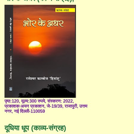
पृष्ठ:120, मूल्य:300 रुपये, संस्करण: 2022,
प्रकाशकःअयन प्रकाशन, जे-19/39, राजापुरी, उत्तम
नगर, नई दिल्ली-110059
दूधिया धूप (काव्य-संग्रह)