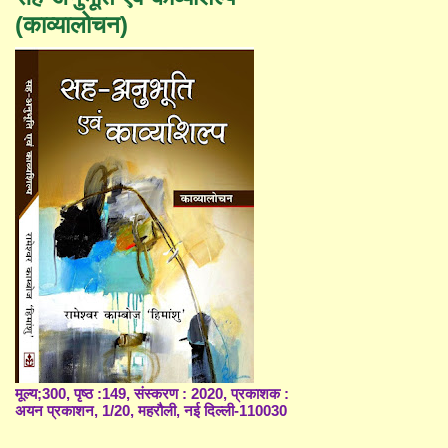
(काव्यालोचन)
मूल्य;300, पृष्ठ :149, संस्करण : 2020, प्रकाशक :
अयन प्रकाशन, 1/20, महरौली, नई दिल्ली-110030