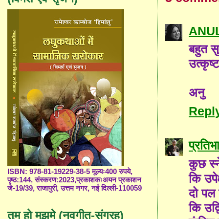
ANUL
बहुत सु
उत्कृष्
अनु
Repl
प्रतिभ
कुछ स्न
ISBN: 978-81-19229-38-5 मूल्यः400 रुपये,
कि उपेक
पृष्ठ:144, संस्करण:2023,प्रकाशकःअयन प्रकाशन
जे-19/39, राजापुरी, उत्तम नगर, नई दिल्ली-110059
दो पल
कि उद्व
तुम हो मुझमे (नवगीत-संग्रह)