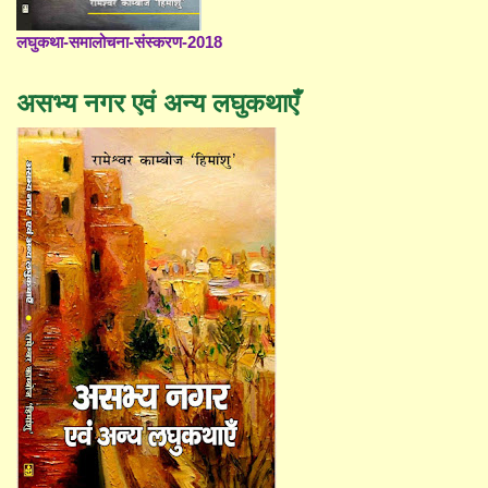
लघुकथा-समालोचना-संस्करण-2018
असभ्य नगर एवं अन्य लघुकथाएँ