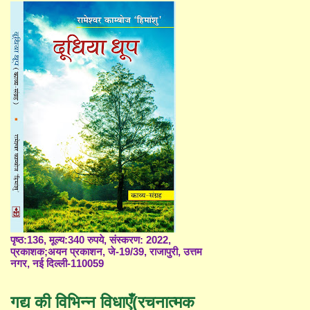
पृष्ठ:136, मूल्य:340 रुपये, संस्करण: 2022,
प्रकाशक;अयन प्रकाशन, जे-19/39, राजापुरी, उत्तम
नगर, नई दिल्ली-110059
गद्य की विभिन्न विधाएँ(रचनात्मक