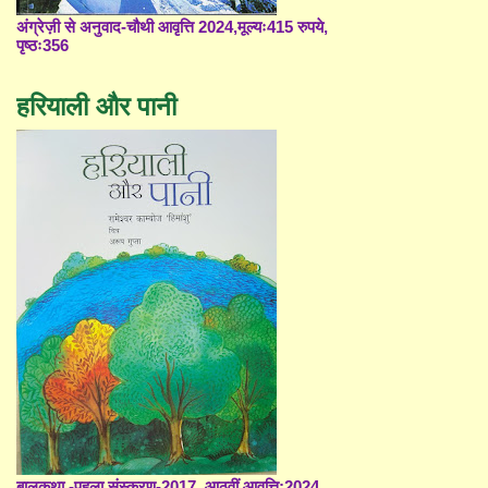
अंग्रेज़ी से अनुवाद-चौथी आवृत्ति 2024,मूल्यः415 रुपये,
पृष्ठः356
हरियाली और पानी
बालकथा -पहला संस्करण-2017, आठवीं आवृत्ति;2024,