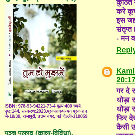
कुंठित
करे कू
इस जहा
संतृप्‍
- मन क
Repl
Kaml
20:1
गर दे 
थोड़ा
ISBN: 978-93-94221-73-4 मूल्यः400 रुपये,
थोड़ा स
पृष्ठ:144, संस्करण:2023,प्रकाशकःअयन प्रकाशन
फिर द
जे-19/39, राजापुरी, उत्तम नगर, नई दिल्ली-110059
कैसी ऊर
पञ्च पल्लव (काव्य-विविधा),