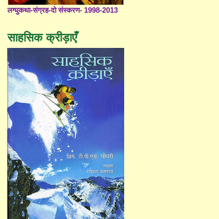
लग्घुकथा-संग्रह-दो संस्करण- 1998-2013
साहसिक क्रीड़ाएँ