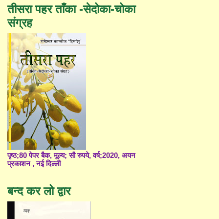
तीसरा पहर ताँका -सेदोका-चोका
संग्रह
पृष्ठ;80 पेपर बैक, मूल्य; सौ रुपये, वर्ष;2020, अयन
प्रकाशन , नई दिल्ली
बन्द कर लो द्वार