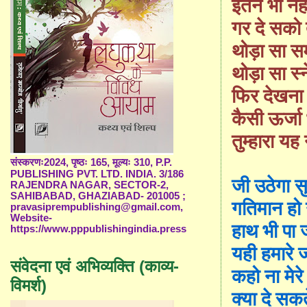
इतने
भी
नही
गर
दे
सको
थोड़ा
सा
स
थोड़ा
सा
स्
फिर
देखना
कैसी
ऊर्जा
तुम्हारा
यह
संस्करणः2024, पृष्ठः 165, मूल्यः 310, P.P.
PUBLISHING PVT. LTD. INDIA. 3/186
जी
उठेगा
सु
RAJENDRA NAGAR, SECTOR-2,
SAHIBABAD, GHAZIABAD- 201005 ;
गतिमान
हो
pravasiprempublishing@gmail.com,
Website-
हाथ
भी
पा
ज
https://www.pppublishingindia.press
यही
हमारे
संवेदना एवं अभिव्यक्ति (काव्य-
कहो
ना
मेरे
विमर्श)
क्या
दे
सकत