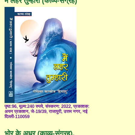
मैं लहर तुम्हारी (काव्य-संग्रह)
पृष्ठ:96, मूल्य:240 रुपये, संस्करण: 2022, प्रकाशक:
अयन प्रकाशन, जे-19/39, राजापुरी, उत्तम नगर, नई
दिल्ली-110059
भोर के अधर (काव्य-संग्रह),