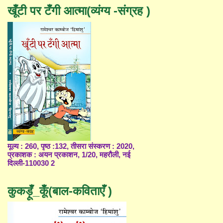
खूँटी पर टँगी आत्मा(व्यंग्य -संग्रह )
मूल्य : 260, पृष्ठ :132, तीसरा संस्करण : 2020,
प्रकाशक : अयन प्रकाशन, 1/20, महरौली, नई
दिल्ली-110030 2
कुकड़ूँ_कूँ(बाल-कविताएँ )