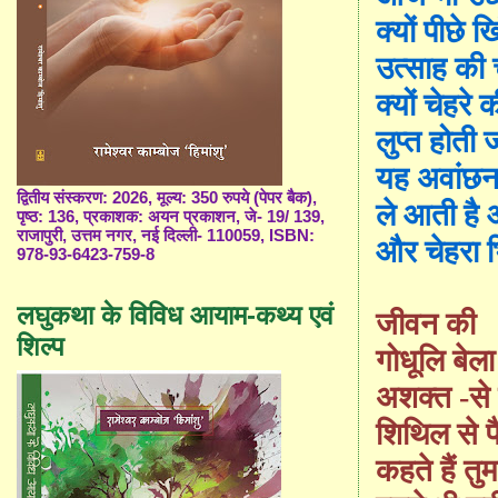
क्यों
पीछे
खि
उत्साह
की
क्यों
चेहरे
क
लुप्‍त
होती
ज
यह
अवांछन
द्वितीय संस्करण: 2026, मूल्य: 350 रुपये (पेपर बैक),
ले
आती
है
पृष्ठ: 136, प्रकाशक: अयन प्रकाशन, जे- 19/ 139,
राजापुरी, उत्तम नगर, नई दिल्ली- 110059, ISBN:
और चेहरा
978-93-6423-759-8
लघुकथा के विविध आयाम-कथ्य एवं
जीवन
की
शिल्प
गोधूलि
बेला
अशक्‍त
-से
शिथिल
से
प
कहते
हैं
तुम