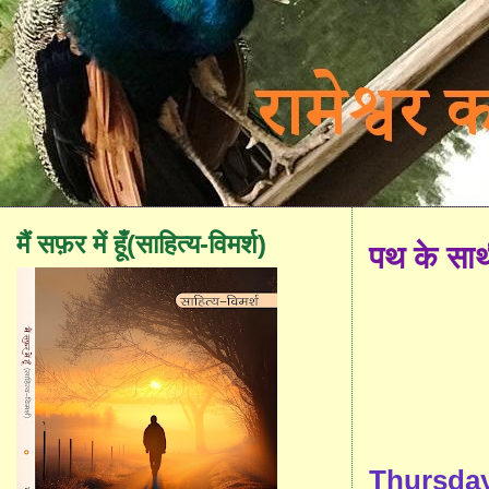
मैं सफ़र में हूँ(साहित्य-विमर्श)
पथ के सा
Thursday