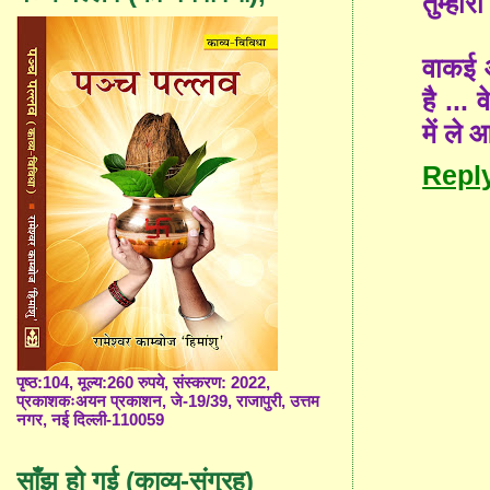
तुम्हार
वाकई आ
है ...
में ले
Repl
पृष्ठ:104, मूल्य:260 रुपये, संस्करण: 2022,
प्रकाशकःअयन प्रकाशन, जे-19/39, राजापुरी, उत्तम
नगर, नई दिल्ली-110059
साँझ हो गई (काव्य-संग्रह)