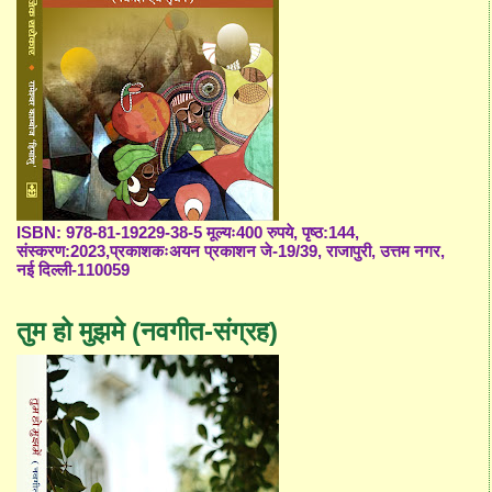
ISBN: 978-81-19229-38-5 मूल्यः400 रुपये, पृष्ठ:144,
संस्करण:2023,प्रकाशकःअयन प्रकाशन जे-19/39, राजापुरी, उत्तम नगर,
नई दिल्ली-110059
तुम हो मुझमे (नवगीत-संग्रह)