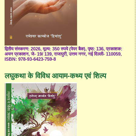
द्वितीय संस्करण: 2026, मूल्य: 350 रुपये (पेपर बैक), पृष्ठ: 136, प्रकाशक:
अयन प्रकाशन, जे- 19/ 139, राजापुरी, उत्तम नगर, नई दिल्ली- 110059,
ISBN: 978-93-6423-759-8
लघुकथा के विविध आयाम-कथ्य एवं शिल्प