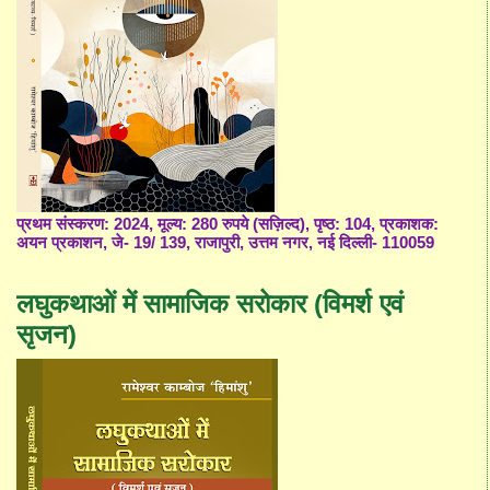
प्रथम संस्करण: 2024, मूल्य: 280 रुपये (सज़िल्द), पृष्ठ: 104, प्रकाशक:
अयन प्रकाशन, जे- 19/ 139, राजापुरी, उत्तम नगर, नई दिल्ली- 110059
लघुकथाओं में सामाजिक सरोकार (विमर्श एवं
सृजन)