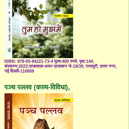
ISBN: 978-93-94221-73-4 मूल्यः400 रुपये, पृष्ठ:144,
संस्करण:2023,प्रकाशकःअयन प्रकाशन जे-19/39, राजापुरी, उत्तम नगर,
नई दिल्ली-110059
पञ्च पल्लव (काव्य-विविधा),