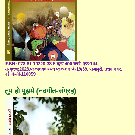
ISBN: 978-81-19229-38-5 मूल्यः400 रुपये, पृष्ठ:144,
संस्करण:2023,प्रकाशकःअयन प्रकाशन जे-19/39, राजापुरी, उत्तम नगर,
नई दिल्ली-110059
तुम हो मुझमे (नवगीत-संग्रह)