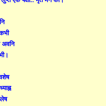
ं लुप्त एक पक्षी.. मृत मन का।
वनि
 कभी
की अवनि
.सभी।
वशेष
्याह्न
्लेष