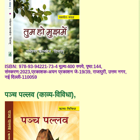
ISBN: 978-93-94221-73-4 मूल्यः400 रुपये, पृष्ठ:144,
संस्करण:2023,प्रकाशकःअयन प्रकाशन जे-19/39, राजापुरी, उत्तम नगर,
नई दिल्ली-110059
पञ्च पल्लव (काव्य-विविधा),