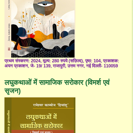
प्रथम संस्करण: 2024, मूल्य: 280 रुपये (सज़िल्द), पृष्ठ: 104, प्रकाशक:
अयन प्रकाशन, जे- 19/ 139, राजापुरी, उत्तम नगर, नई दिल्ली- 110059
लघुकथाओं में सामाजिक सरोकार (विमर्श एवं
सृजन)