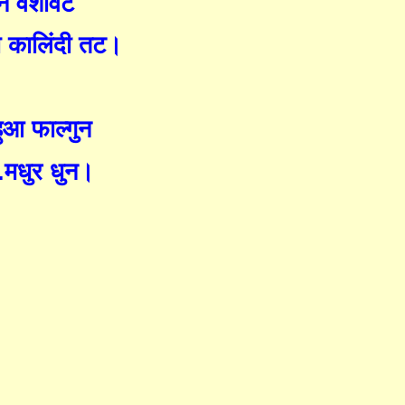
 न वंशीवट
ोगा कालिंदी तट।
हुआ फाल्गुन
..मधुर धुन।