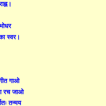
राह्न।
ंभोधर
 का स्वर।
गीत गाओ
 संग रच जाओ
र्णतः तन्मय