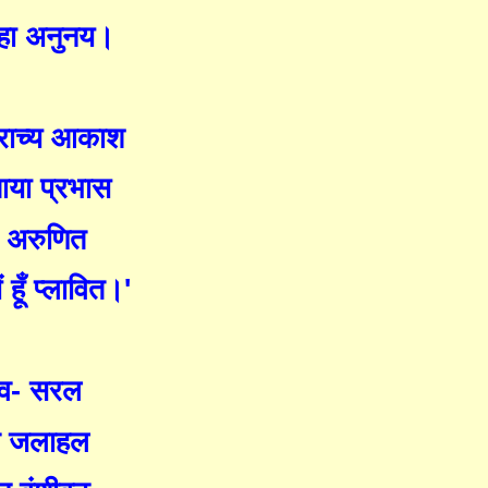
रहा अनुनय।
प्राच्य आकाश
 आया प्रभास
सा अरुणित
ैं हूँ प्लावित।
'
ंभव- सरल
दैव जलाहल