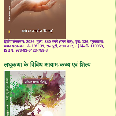
द्वितीय संस्करण: 2026, मूल्य: 350 रुपये (पेपर बैक), पृष्ठ: 136, प्रकाशक:
अयन प्रकाशन, जे- 19/ 139, राजापुरी, उत्तम नगर, नई दिल्ली- 110059,
ISBN: 978-93-6423-759-8
लघुकथा के विविध आयाम-कथ्य एवं शिल्प