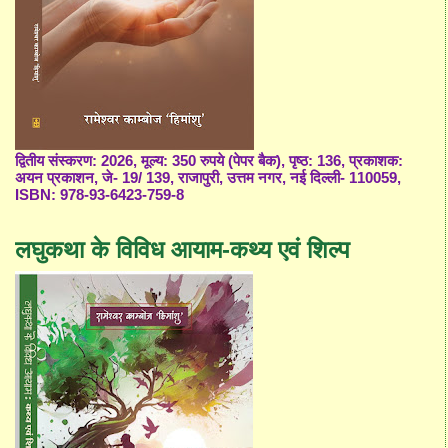
द्वितीय संस्करण: 2026, मूल्य: 350 रुपये (पेपर बैक), पृष्ठ: 136, प्रकाशक:
अयन प्रकाशन, जे- 19/ 139, राजापुरी, उत्तम नगर, नई दिल्ली- 110059,
ISBN: 978-93-6423-759-8
लघुकथा के विविध आयाम-कथ्य एवं शिल्प