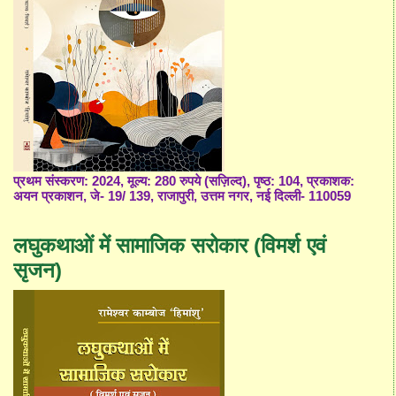
प्रथम संस्करण: 2024, मूल्य: 280 रुपये (सज़िल्द), पृष्ठ: 104, प्रकाशक:
अयन प्रकाशन, जे- 19/ 139, राजापुरी, उत्तम नगर, नई दिल्ली- 110059
लघुकथाओं में सामाजिक सरोकार (विमर्श एवं
सृजन)