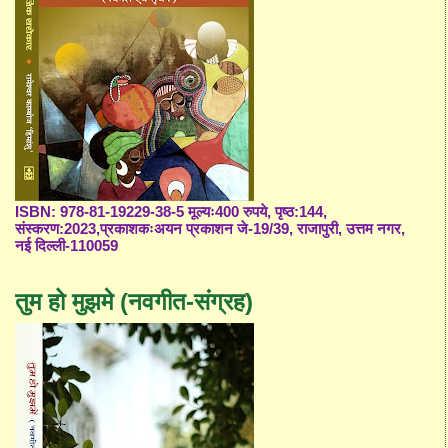
ISBN: 978-81-19229-38-5 मूल्यः400 रुपये, पृष्ठ:144,
संस्करण:2023,प्रकाशकःअयन प्रकाशन जे-19/39, राजापुरी, उत्तम नगर,
नई दिल्ली-110059
तुम हो मुझमे (नवगीत-संग्रह)