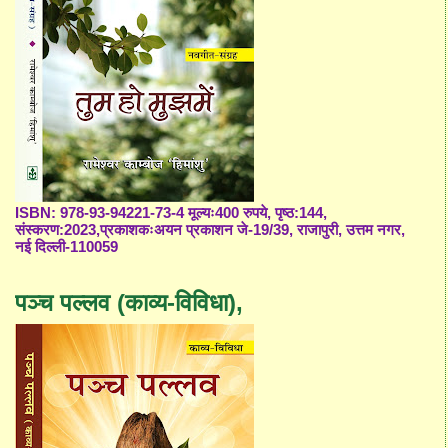
ISBN: 978-93-94221-73-4 मूल्यः400 रुपये, पृष्ठ:144,
संस्करण:2023,प्रकाशकःअयन प्रकाशन जे-19/39, राजापुरी, उत्तम नगर,
नई दिल्ली-110059
पञ्च पल्लव (काव्य-विविधा),