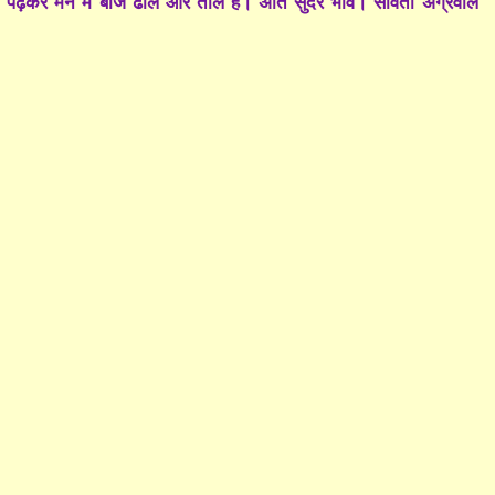
 । पढ़कर मन में बाजे ढोल और ताल हैं। अति सुंदर भाव। सविता अग्रवाल