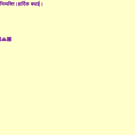
िव्यक्ति।हार्दिक बधाई।
🏼🙏🏼