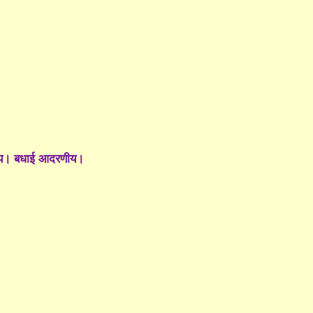
दर लय। बधाई आदरणीय।