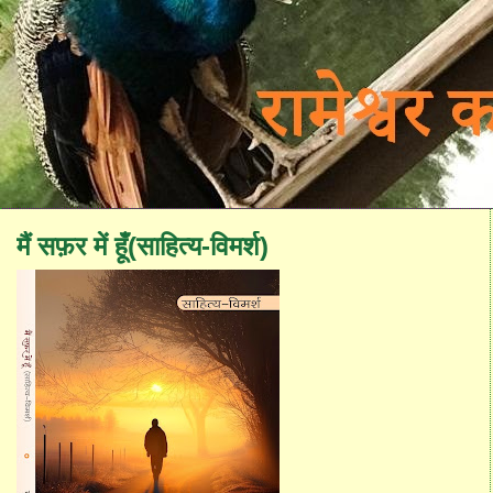
मैं सफ़र में हूँ(साहित्य-विमर्श)