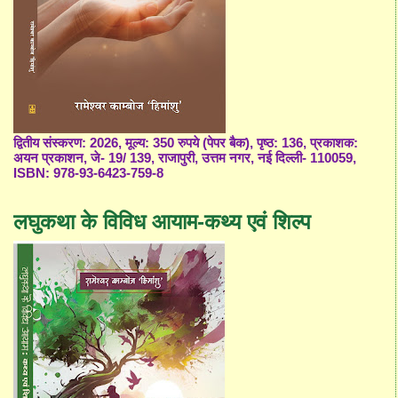
द्वितीय संस्करण: 2026, मूल्य: 350 रुपये (पेपर बैक), पृष्ठ: 136, प्रकाशक:
अयन प्रकाशन, जे- 19/ 139, राजापुरी, उत्तम नगर, नई दिल्ली- 110059,
ISBN: 978-93-6423-759-8
लघुकथा के विविध आयाम-कथ्य एवं शिल्प