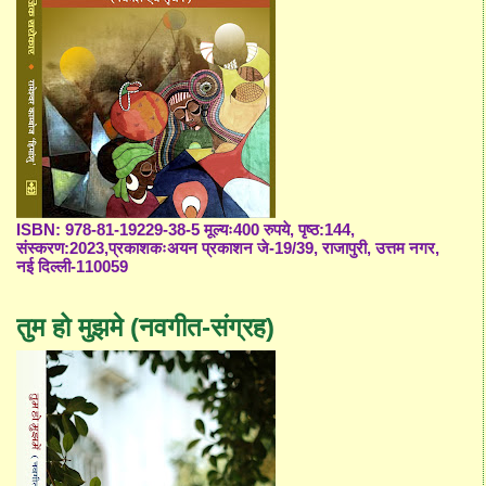
ISBN: 978-81-19229-38-5 मूल्यः400 रुपये, पृष्ठ:144,
संस्करण:2023,प्रकाशकःअयन प्रकाशन जे-19/39, राजापुरी, उत्तम नगर,
नई दिल्ली-110059
तुम हो मुझमे (नवगीत-संग्रह)