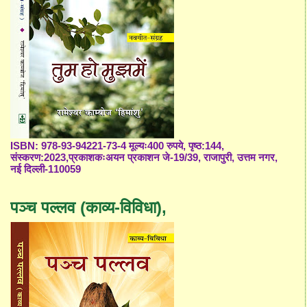
ISBN: 978-93-94221-73-4 मूल्यः400 रुपये, पृष्ठ:144,
संस्करण:2023,प्रकाशकःअयन प्रकाशन जे-19/39, राजापुरी, उत्तम नगर,
नई दिल्ली-110059
पञ्च पल्लव (काव्य-विविधा),