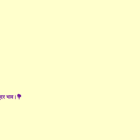
ुंदर भाव।💐