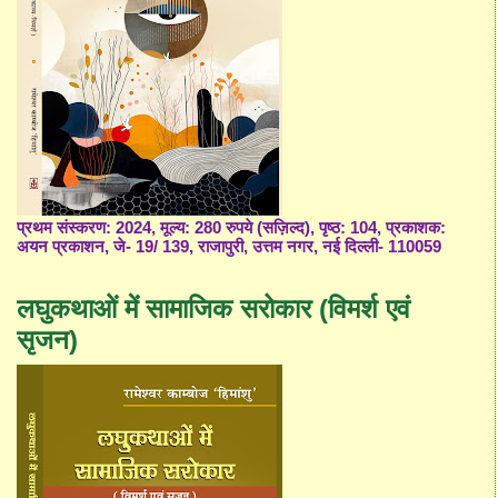
प्रथम संस्करण: 2024, मूल्य: 280 रुपये (सज़िल्द), पृष्ठ: 104, प्रकाशक:
अयन प्रकाशन, जे- 19/ 139, राजापुरी, उत्तम नगर, नई दिल्ली- 110059
लघुकथाओं में सामाजिक सरोकार (विमर्श एवं
सृजन)