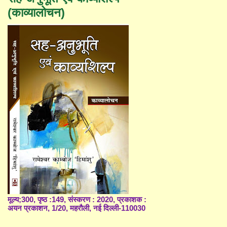
(काव्यालोचन)
मूल्य;300, पृष्ठ :149, संस्करण : 2020, प्रकाशक :
अयन प्रकाशन, 1/20, महरौली, नई दिल्ली-110030