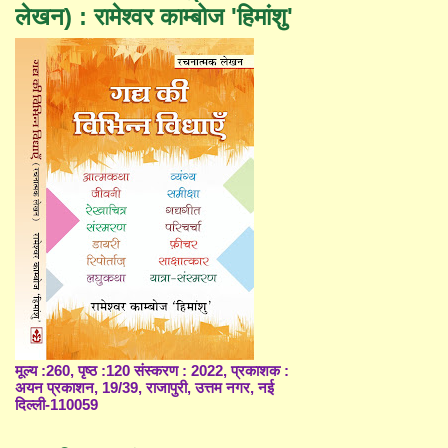
लेखन) : रामेश्वर काम्बोज 'हिमांशु'
मूल्य :260, पृष्ठ :120 संस्करण : 2022, प्रकाशक :
अयन प्रकाशन, 19/39, राजापुरी, उत्तम नगर, नई
दिल्ली-110059