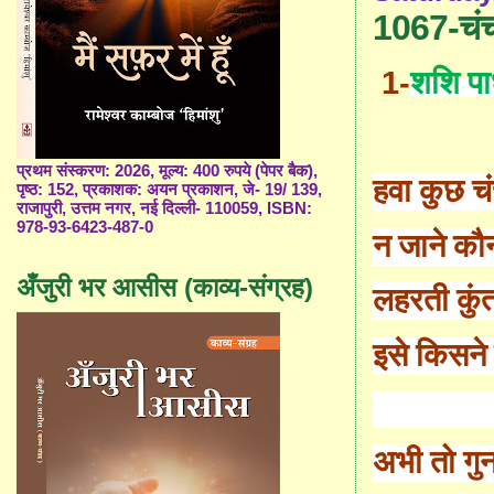
1067-चं
1-
शशि पा
प्रथम संस्करण: 2026, मूल्य: 400 रुपये (पेपर बैक),
हवा कुछ च
पृष्ठ: 152, प्रकाशक: अयन प्रकाशन, जे- 19/ 139,
राजापुरी, उत्तम नगर, नई दिल्ली- 110059, ISBN:
978-93-6423-487-0
न जाने कौ
अँजुरी भर आसीस (काव्य-संग्रह)
लहरती कुं
इसे किसने 
अभी तो गुन