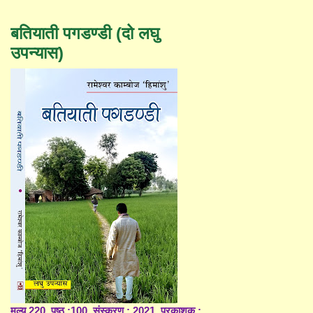
बतियाती पगडण्डी (दो लघु
उपन्यास)
मूल्य 220, पृष्ठ :100, संस्करण : 2021, प्रकाशक :