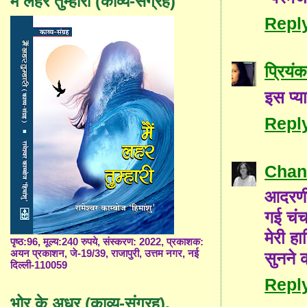
मैं लहर तुम्हारी (काव्य-संग्रह)
Repl
प्रियंक
इस प्य
Repl
Chan
आदरणी
गई चं
मेरी हा
पृष्ठ:96, मूल्य:240 रुपये, संस्करण: 2022, प्रकाशक:
अयन प्रकाशन, जे-19/39, राजापुरी, उत्तम नगर, नई
सुनने
दिल्ली-110059
Repl
भोर के अधर (काव्य-संग्रह),