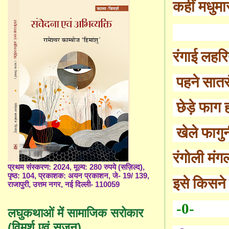
कहीं मधुम
रंगाई लहरि
पहने सात
छेड़े फाग 
खेले फागु
रंगोली मंग
प्रथम संस्करण: 2024, मूल्य: 280 रुपये (सज़िल्द),
पृष्ठ: 104, प्रकाशक: अयन प्रकाशन, जे- 19/ 139,
इसे किसने
राजापुरी, उत्तम नगर, नई दिल्ली- 110059
-0-
लघुकथाओं में सामाजिक सरोकार
(विमर्श एवं सृजन)