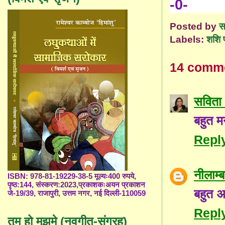
-0-
Posted by
स
Labels:
शशि 
14 comm
सविता 
बहुत म
Repl
नीलाम
ISBN: 978-81-19229-38-5 मूल्यः400 रुपये,
पृष्ठ:144, संस्करण:2023,प्रकाशकःअयन प्रकाशन
बहुत अ
जे-19/39, राजापुरी, उत्तम नगर, नई दिल्ली-110059
Repl
तुम हो मुझमे (नवगीत-संग्रह)