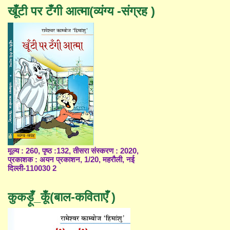
खूँटी पर टँगी आत्मा(व्यंग्य -संग्रह )
मूल्य : 260, पृष्ठ :132, तीसरा संस्करण : 2020,
प्रकाशक : अयन प्रकाशन, 1/20, महरौली, नई
दिल्ली-110030 2
कुकड़ूँ_कूँ(बाल-कविताएँ )