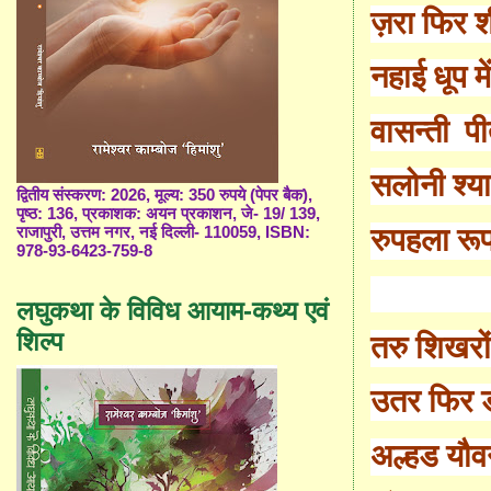
ज़रा फिर श
नहाई धूप 
वासन्ती पी
सलोनी श्य
द्वितीय संस्करण: 2026, मूल्य: 350 रुपये (पेपर बैक),
पृष्ठ: 136, प्रकाशक: अयन प्रकाशन, जे- 19/ 139,
रुपहला रूप
राजापुरी, उत्तम नगर, नई दिल्ली- 110059, ISBN:
978-93-6423-759-8
लघुकथा के विविध आयाम-कथ्य एवं
शिल्प
तरु शिखरों 
उतर फिर 
अल्हड यौ