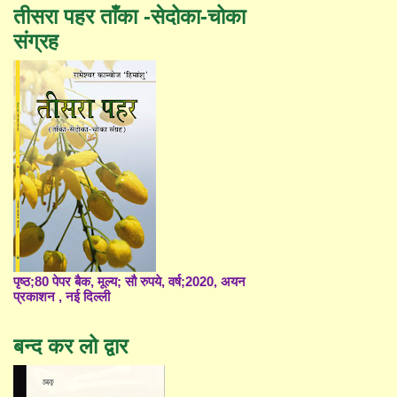
तीसरा पहर ताँका -सेदोका-चोका
संग्रह
पृष्ठ;80 पेपर बैक, मूल्य; सौ रुपये, वर्ष;2020, अयन
प्रकाशन , नई दिल्ली
बन्द कर लो द्वार