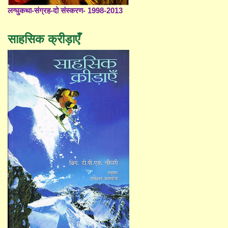
लग्घुकथा-संग्रह-दो संस्करण- 1998-2013
साहसिक क्रीड़ाएँ