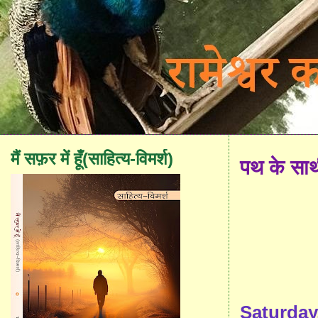
मैं सफ़र में हूँ(साहित्य-विमर्श)
पथ के सा
Saturday,