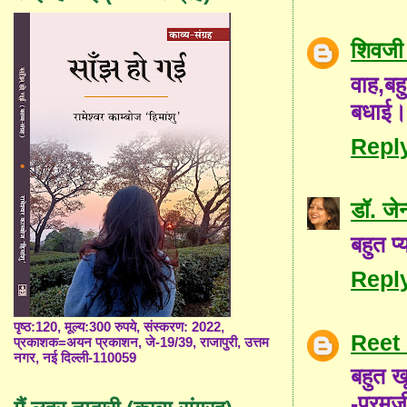
शिवजी 
वाह,ब
बधाई
Repl
डॉ. जे
बहुत प
Repl
पृष्ठ:120, मूल्य:300 रुपये, संस्करण: 2022,
Reet
प्रकाशक=अयन प्रकाशन, जे-19/39, राजापुरी, उत्तम
नगर, नई दिल्ली-110059
बहुत ख
-परमज