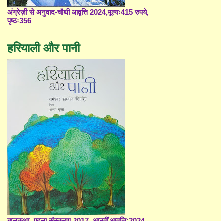
अंग्रेज़ी से अनुवाद-चौथी आवृत्ति 2024,मूल्यः415 रुपये,
पृष्ठः356
हरियाली और पानी
बालकथा -पहला संस्करण-2017, आठवीं आवृत्ति;2024,