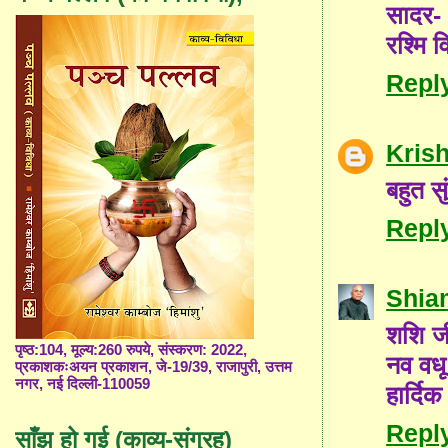
सादर-
रश्मि व
Repl
Kris
बहुत स
Repl
Shia
शशि जी
पृष्ठ:104, मूल्य:260 रुपये, संस्करण: 2022,
नव वध
प्रकाशकःअयन प्रकाशन, जे-19/39, राजापुरी, उत्तम
नगर, नई दिल्ली-110059
हार्दिक
Repl
साँझ हो गई (काव्य-संग्रह)