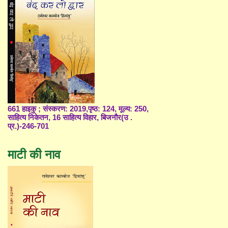
661 हाइकु ; संस्करण: 2019,पृष्ठ: 124, मूल्य: 250,
साहित्य निकेतन, 16 साहित्य विहार, बिजनौर(उ .
प्र.)-246-701
माटी की नाव