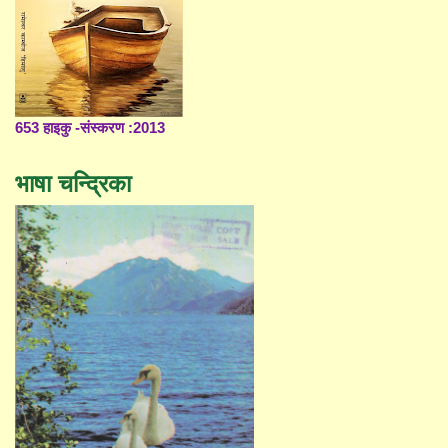
653 हाइकु -संस्करण :2013
भाषा चन्द्रिका