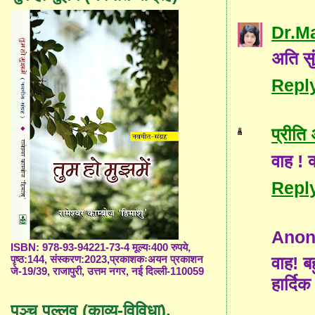
Dr.M
अति स
Repl
प्रीति
वाह ! 
Repl
Ano
ISBN: 978-93-94221-73-4 मूल्यः400 रुपये,
वाह! ब
पृष्ठ:144, संस्करण:2023,प्रकाशकःअयन प्रकाशन
जे-19/39, राजापुरी, उत्तम नगर, नई दिल्ली-110059
हार्द
पञ्च पल्लव (काव्य-विविधा),