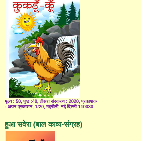
मूल्य : 50, पृष्ठ :40, तीसरा संस्करण : 2020, प्रकाशक
: अयन प्रकाशन, 1/20, महरौली, नई दिल्ली-110030
हुआ सवेरा (बाल काव्य-संग्रह)