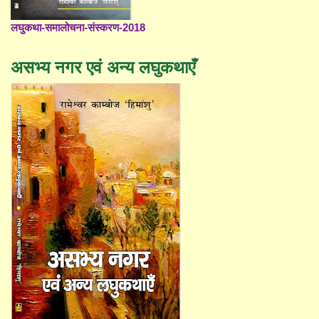
लघुकथा-समालोचना-संस्करण-2018
असभ्य नगर एवं अन्य लघुकथाएँ