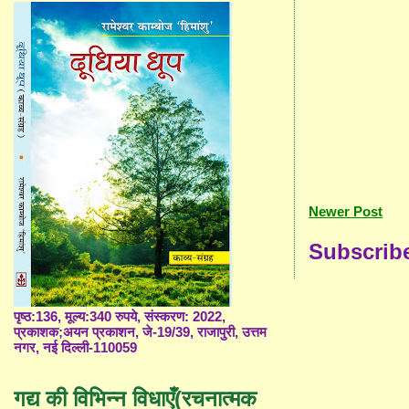
Newer Post
Subscrib
पृष्ठ:136, मूल्य:340 रुपये, संस्करण: 2022,
प्रकाशक;अयन प्रकाशन, जे-19/39, राजापुरी, उत्तम
नगर, नई दिल्ली-110059
गद्य की विभिन्न विधाएँ(रचनात्मक