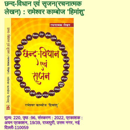
छन्द-विधान एवं सृजन(रचनात्मक
लेखन) : रामेश्वर काम्बोज 'हिमांशु'
मूल्य: 220, पृष्ठ :96, संस्करण : 2022, प्रकाशक :
अयन प्रकाशन, 19/39, राजापुरी, उत्तम नगर, नई
दिल्ली-110059