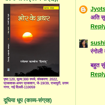
Jyot
अति सु
Repl
sushi
रंगोली 
बहुत स
Repl
पृष्ठ:120, मूल्य:300 रुपये, संस्करण: 2022,
प्रकाशकःअयन प्रकाशन, जे-19/39, राजापुरी, उत्तम
नगर, नई दिल्ली-110059
दूधिया धूप (काव्य-संग्रह)