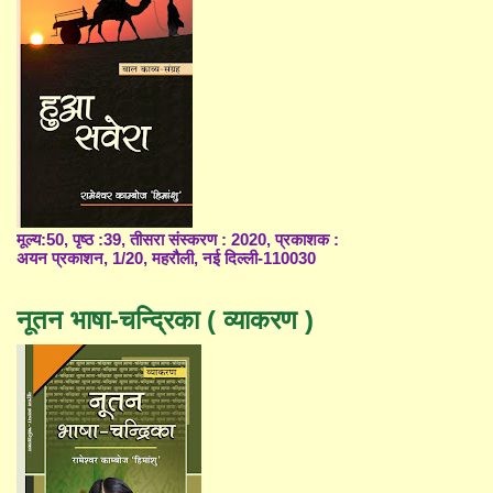
मूल्य:50, पृष्ठ :39, तीसरा संस्करण : 2020, प्रकाशक :
अयन प्रकाशन, 1/20, महरौली, नई दिल्ली-110030
नूतन भाषा-चन्द्रिका ( व्याकरण )