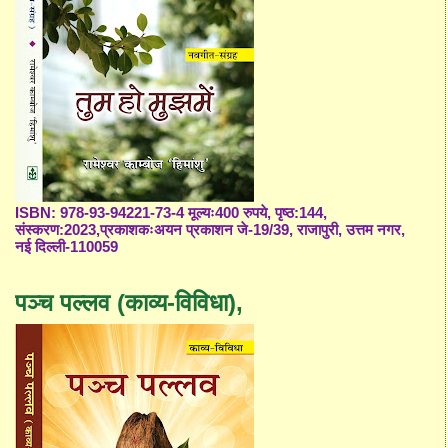
ISBN: 978-93-94221-73-4 मूल्यः400 रुपये, पृष्ठ:144,
संस्करण:2023,प्रकाशकःअयन प्रकाशन जे-19/39, राजापुरी, उत्तम नगर,
नई दिल्ली-110059
पञ्च पल्लव (काव्य-विविधा),