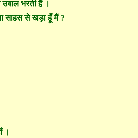
ं
उ
बाल भरती हैं ।
ा साहस से खड़ा हूँ मैं
?
ँ ।