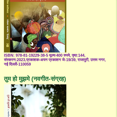
ISBN: 978-81-19229-38-5 मूल्यः400 रुपये, पृष्ठ:144,
संस्करण:2023,प्रकाशकःअयन प्रकाशन जे-19/39, राजापुरी, उत्तम नगर,
नई दिल्ली-110059
तुम हो मुझमे (नवगीत-संग्रह)