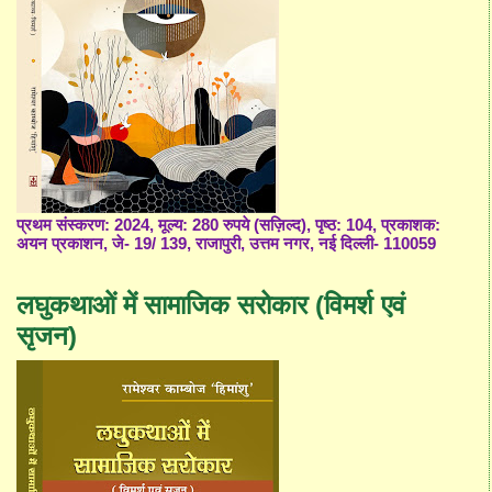
प्रथम संस्करण: 2024, मूल्य: 280 रुपये (सज़िल्द), पृष्ठ: 104, प्रकाशक:
अयन प्रकाशन, जे- 19/ 139, राजापुरी, उत्तम नगर, नई दिल्ली- 110059
लघुकथाओं में सामाजिक सरोकार (विमर्श एवं
सृजन)