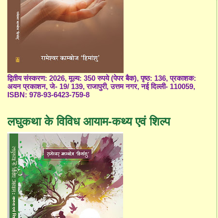
द्वितीय संस्करण: 2026, मूल्य: 350 रुपये (पेपर बैक), पृष्ठ: 136, प्रकाशक:
अयन प्रकाशन, जे- 19/ 139, राजापुरी, उत्तम नगर, नई दिल्ली- 110059,
ISBN: 978-93-6423-759-8
लघुकथा के विविध आयाम-कथ्य एवं शिल्प