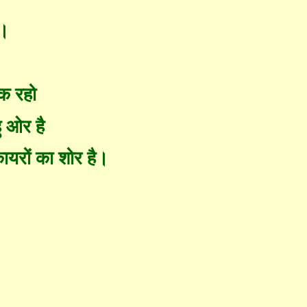
 ।
तक रहो
हु ओर है
यरों का शोर है।