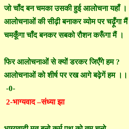
जो चाँद बन चमका
उस
की हुई आलोचना यहाँ ।
आलोचनाओं की सीढ़ी बनाकर व्योम पर च
ढ़ूँ
गा मै
चम
कूँ
गा चाँद बनकर सबको रौशन क
रूँ
गा मैं ।
फिर आलोचनाओं से क्यों डरकर जि
एँ
गे हम
?
आलोचनाओं को शीर्ष पर रख आगे बढ़ेगें हम ।।
-0-
2-
भाग्यवाद
–
संध्या झा
भाग्यवादी मत बनो कर्म पथ को तुम चुनो