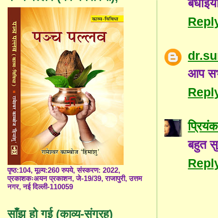
बधाइया
Repl
dr.s
आप सभ
Repl
प्रियंक
बहुत सु
Repl
पृष्ठ:104, मूल्य:260 रुपये, संस्करण: 2022,
प्रकाशकःअयन प्रकाशन, जे-19/39, राजापुरी, उत्तम
नगर, नई दिल्ली-110059
साँझ हो गई (काव्य-संग्रह)