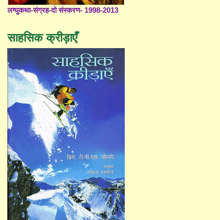
लग्घुकथा-संग्रह-दो संस्करण- 1998-2013
साहसिक क्रीड़ाएँ