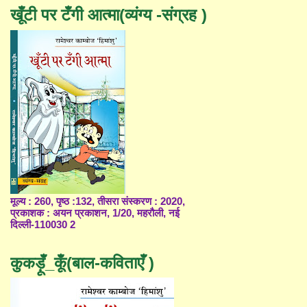
खूँटी पर टँगी आत्मा(व्यंग्य -संग्रह )
मूल्य : 260, पृष्ठ :132, तीसरा संस्करण : 2020,
प्रकाशक : अयन प्रकाशन, 1/20, महरौली, नई
दिल्ली-110030 2
कुकड़ूँ_कूँ(बाल-कविताएँ )