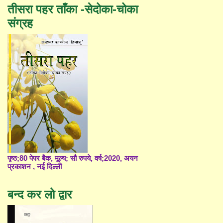
तीसरा पहर ताँका -सेदोका-चोका
संग्रह
पृष्ठ;80 पेपर बैक, मूल्य; सौ रुपये, वर्ष;2020, अयन
प्रकाशन , नई दिल्ली
बन्द कर लो द्वार