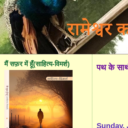
मैं सफ़र में हूँ(साहित्य-विमर्श)
पथ के सा
Sunday, 