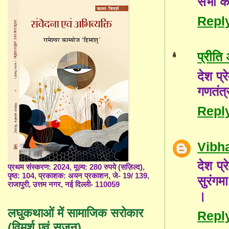
सभी को
Repl
प्रीति
देश प्
गणतंत्
Repl
Vibh
देश प्
प्रथम संस्करण: 2024, मूल्य: 280 रुपये (सज़िल्द),
पृष्ठ: 104, प्रकाशक: अयन प्रकाशन, जे- 19/ 139,
सुरंगम
राजापुरी, उत्तम नगर, नई दिल्ली- 110059
।
लघुकथाओं में सामाजिक सरोकार
Repl
(विमर्श एवं सृजन)