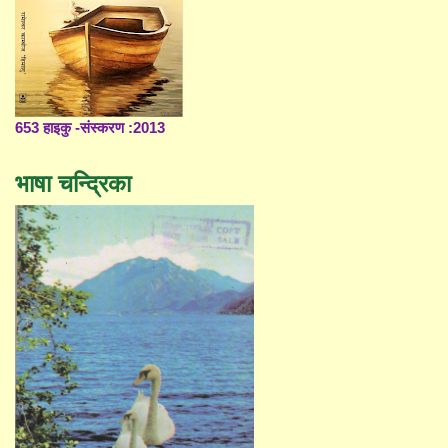
653 हाइकु -संस्करण :2013
भाषा चन्द्रिका