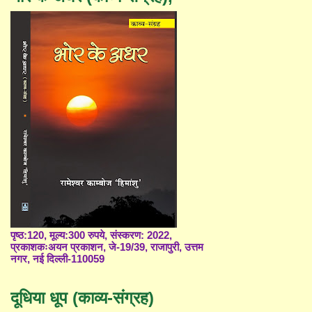
पृष्ठ:120, मूल्य:300 रुपये, संस्करण: 2022,
प्रकाशकःअयन प्रकाशन, जे-19/39, राजापुरी, उत्तम
नगर, नई दिल्ली-110059
दूधिया धूप (काव्य-संग्रह)