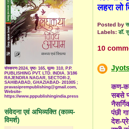
लहरा लो ति
Posted by
स
Labels:
डॉ. स
10 comm
Jyot
संस्करणः2024, पृष्ठः 165, मूल्यः 310, P.P.
PUBLISHING PVT. LTD. INDIA. 3/186
RAJENDRA NAGAR, SECTOR-2,
SAHIBABAD, GHAZIABAD- 201005 ;
कण-कण 
pravasiprempublishing@gmail.com,
Website-
सबसे प
https://www.pppublishingindia.press
नैसर्ग
संवेदना एवं अभिव्यक्ति (काव्य-
पंछी गा
विमर्श)
देश-प्र