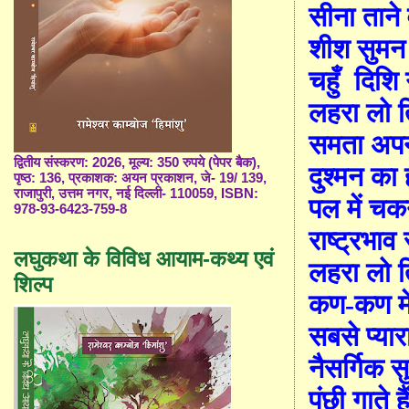
सीना ताने 
शीश सुमन स
चहुँ
दिशि
लहरा लो ति
समता अपना 
द्वितीय संस्करण: 2026, मूल्य: 350 रुपये (पेपर बैक),
दुश्मन का 
पृष्ठ: 136, प्रकाशक: अयन प्रकाशन, जे- 19/ 139,
राजापुरी, उत्तम नगर, नई दिल्ली- 110059, ISBN:
पल में चकन
978-93-6423-759-8
राष्ट्रभाव
लघुकथा के विविध आयाम-कथ्य एवं
लहरा लो ति
शिल्प
कण-कण में 
सबसे प्या
नैसर्गिक 
पंछी गाते ह