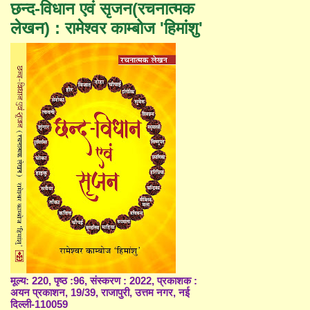
छन्द-विधान एवं सृजन(रचनात्मक
लेखन) : रामेश्वर काम्बोज 'हिमांशु'
मूल्य: 220, पृष्ठ :96, संस्करण : 2022, प्रकाशक :
अयन प्रकाशन, 19/39, राजापुरी, उत्तम नगर, नई
दिल्ली-110059