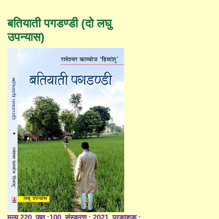
बतियाती पगडण्डी (दो लघु
उपन्यास)
मूल्य 220, पृष्ठ :100, संस्करण : 2021, प्रकाशक :