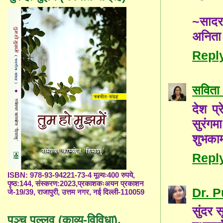
~साद
अनिता
Repl
सविता 
देश प्
सुरंगम
शुभकाम
Repl
ISBN: 978-93-94221-73-4 मूल्यः400 रुपये,
पृष्ठ:144, संस्करण:2023,प्रकाशकःअयन प्रकाशन
Dr. 
जे-19/39, राजापुरी, उत्तम नगर, नई दिल्ली-110059
सुंदर 
पञ्च पल्लव (काव्य-विविधा),