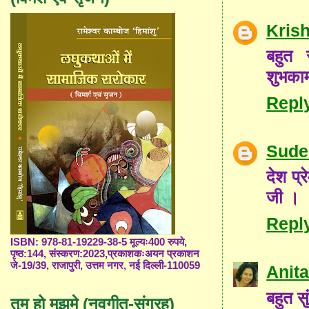
Kris
बहुत 
शुभका
Repl
Sude
देश प्
जी ।
Repl
ISBN: 978-81-19229-38-5 मूल्यः400 रुपये,
पृष्ठ:144, संस्करण:2023,प्रकाशकःअयन प्रकाशन
जे-19/39, राजापुरी, उत्तम नगर, नई दिल्ली-110059
Anita
बहुत स
तुम हो मुझमे (नवगीत-संग्रह)