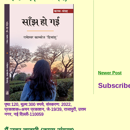
Newer Post
Subscrib
पृष्ठ:120, मूल्य:300 रुपये, संस्करण: 2022,
प्रकाशक=अयन प्रकाशन, जे-19/39, राजापुरी, उत्तम
नगर, नई दिल्ली-110059