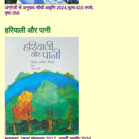
अंग्रेज़ी से अनुवाद-चौथी आवृत्ति 2024,मूल्यः415 रुपये,
पृष्ठः356
हरियाली और पानी
बालकथा -पहला संस्करण-2017, आठवीं आवृत्ति;2024,