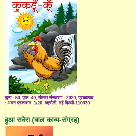
मूल्य : 50, पृष्ठ :40, तीसरा संस्करण : 2020, प्रकाशक
: अयन प्रकाशन, 1/20, महरौली, नई दिल्ली-110030
हुआ सवेरा (बाल काव्य-संग्रह)