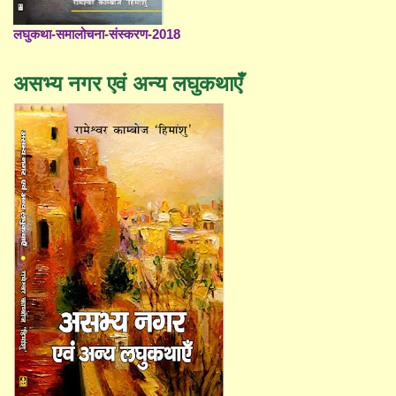
लघुकथा-समालोचना-संस्करण-2018
असभ्य नगर एवं अन्य लघुकथाएँ