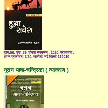
मूल्य:50, पृष्ठ :39, तीसरा संस्करण : 2020, प्रकाशक :
अयन प्रकाशन, 1/20, महरौली, नई दिल्ली-110030
नूतन भाषा-चन्द्रिका ( व्याकरण )