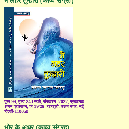
मैं लहर तुम्हारी (काव्य-संग्रह)
पृष्ठ:96, मूल्य:240 रुपये, संस्करण: 2022, प्रकाशक:
अयन प्रकाशन, जे-19/39, राजापुरी, उत्तम नगर, नई
दिल्ली-110059
भोर के अधर (काव्य-संग्रह),