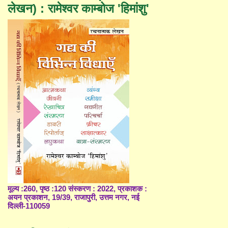
लेखन) : रामेश्वर काम्बोज 'हिमांशु'
मूल्य :260, पृष्ठ :120 संस्करण : 2022, प्रकाशक :
अयन प्रकाशन, 19/39, राजापुरी, उत्तम नगर, नई
दिल्ली-110059