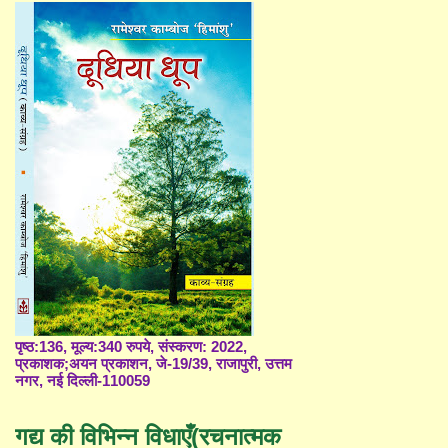
पृष्ठ:136, मूल्य:340 रुपये, संस्करण: 2022,
प्रकाशक;अयन प्रकाशन, जे-19/39, राजापुरी, उत्तम
नगर, नई दिल्ली-110059
गद्य की विभिन्न विधाएँ(रचनात्मक