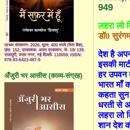
949
लहरा लो ति
डॉ
0
सुरंग
प्रथम संस्करण: 2026, मूल्य: 400 रुपये (पेपर बैक),
पृष्ठ: 152, प्रकाशक: अयन प्रकाशन, जे- 19/ 139,
देश है अपन
राजापुरी, उत्तम नगर, नई दिल्ली- 110059, ISBN:
978-93-6423-487-0
इसकी माटी
हर उपवन व
अँजुरी भर आसीस (काव्य-संग्रह)
भारत माँ 
कहता सुन 
धरती से 
लहरा लो ति
शान देश क