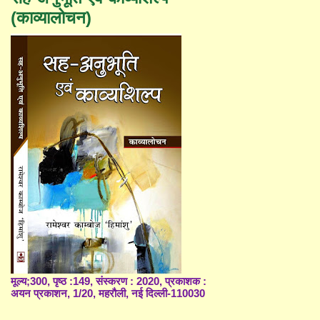
(काव्यालोचन)
मूल्य;300, पृष्ठ :149, संस्करण : 2020, प्रकाशक :
अयन प्रकाशन, 1/20, महरौली, नई दिल्ली-110030