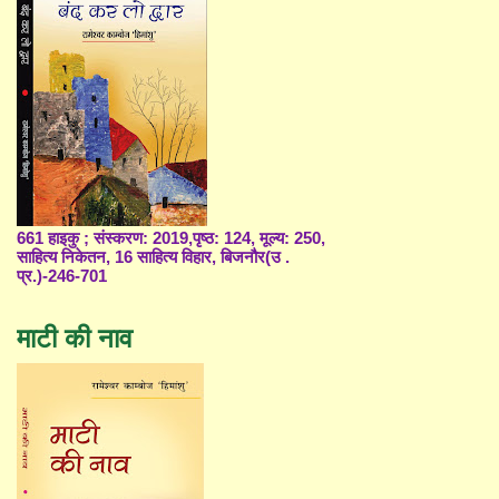
661 हाइकु ; संस्करण: 2019,पृष्ठ: 124, मूल्य: 250,
साहित्य निकेतन, 16 साहित्य विहार, बिजनौर(उ .
प्र.)-246-701
माटी की नाव