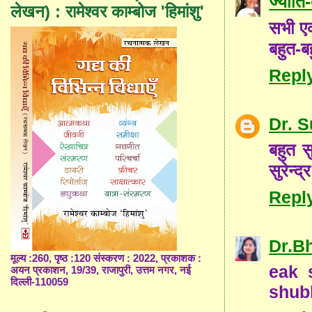
ज्योत
लेखन) : रामेश्वर काम्बोज 'हिमांशु'
सभी एक
बहुत-ब
Repl
Dr. 
बहुत स
सुरेन्द्र
Repl
Dr.B
मूल्य :260, पृष्ठ :120 संस्करण : 2022, प्रकाशक :
eak 
अयन प्रकाशन, 19/39, राजापुरी, उत्तम नगर, नई
दिल्ली-110059
shub