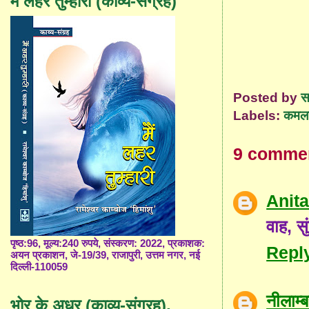
मैं लहर तुम्हारी (काव्य-संग्रह)
Posted by
स
Labels:
कमला 
9 comme
Anit
वाह, स
पृष्ठ:96, मूल्य:240 रुपये, संस्करण: 2022, प्रकाशक:
Repl
अयन प्रकाशन, जे-19/39, राजापुरी, उत्तम नगर, नई
दिल्ली-110059
नीलाम
भोर के अधर (काव्य-संग्रह),