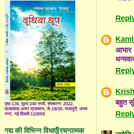
Repl
Kaml
आभार 
धन्यवा
Repl
Kris
बहुत सु
पृष्ठ:136, मूल्य:340 रुपये, संस्करण: 2022,
प्रकाशक;अयन प्रकाशन, जे-19/39, राजापुरी, उत्तम
Repl
नगर, नई दिल्ली-110059
गद्य की विभिन्न विधाएँ(रचनात्मक