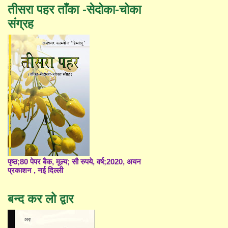
तीसरा पहर ताँका -सेदोका-चोका
संग्रह
पृष्ठ;80 पेपर बैक, मूल्य; सौ रुपये, वर्ष;2020, अयन
प्रकाशन , नई दिल्ली
बन्द कर लो द्वार