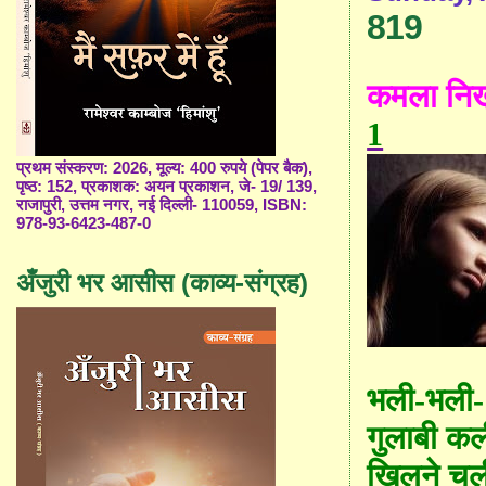
819
कमला निखुर
1
प्रथम संस्करण: 2026, मूल्य: 400 रुपये (पेपर बैक),
पृष्ठ: 152, प्रकाशक: अयन प्रकाशन, जे- 19/ 139,
राजापुरी, उत्तम नगर, नई दिल्ली- 110059, ISBN:
978-93-6423-487-0
अँजुरी भर आसीस (काव्य-संग्रह)
भली-भली-
गुलाबी कल
खिलने चल