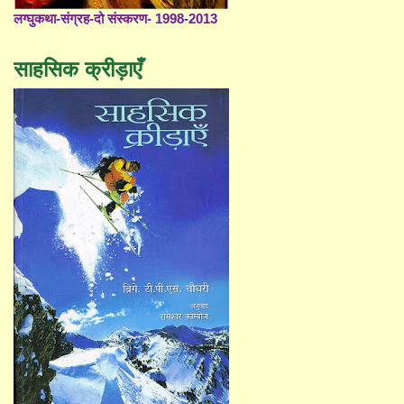
लग्घुकथा-संग्रह-दो संस्करण- 1998-2013
साहसिक क्रीड़ाएँ