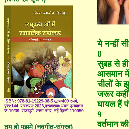
ये नन्हीं 
8
सुबह से ही
आसमान मे
चीलों के झ
जरूर कहीं
ISBN: 978-81-19229-38-5 मूल्यः400 रुपये,
घायल हैं 
पृष्ठ:144, संस्करण:2023,प्रकाशकःअयन प्रकाशन
जे-19/39, राजापुरी, उत्तम नगर, नई दिल्ली-110059
9
वर्तमान की 
तुम हो मुझमे (नवगीत-संग्रह)