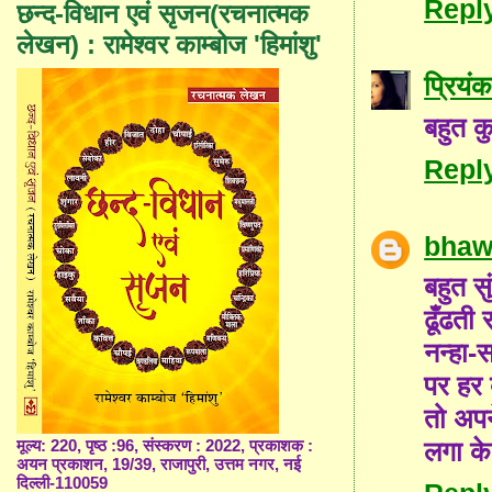
Repl
छन्द-विधान एवं सृजन(रचनात्मक
लेखन) : रामेश्वर काम्बोज 'हिमांशु'
प्रियंक
बहुत क
Repl
bhaw
बहुत सु
ढूँढती 
नन्हा-
पर हर ब
तो अपने
लगा के 
मूल्य: 220, पृष्ठ :96, संस्करण : 2022, प्रकाशक :
अयन प्रकाशन, 19/39, राजापुरी, उत्तम नगर, नई
दिल्ली-110059