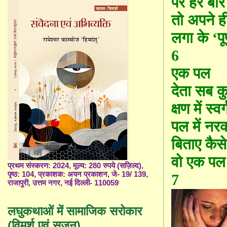
पर हर बार 
तो अपने ही
लगा के ‘पू
6
एक पल
देता सब 
क्षण में स्व
पल में नर
बिताए कैस
वो एक पल
प्रथम संस्करण: 2024, मूल्य: 280 रुपये (सज़िल्द),
पृष्ठ: 104, प्रकाशक: अयन प्रकाशन, जे- 19/ 139,
7
राजापुरी, उत्तम नगर, नई दिल्ली- 110059
लघुकथाओं में सामाजिक सरोकार
(विमर्श एवं सृजन)