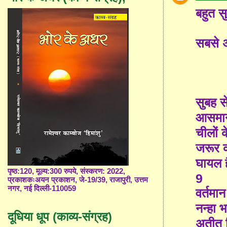
बहुत सु
सबसे अ
सुबह स
आसमान म
चीलों क
जरूर क
घायल ह
पृष्ठ:120, मूल्य:300 रुपये, संस्करण: 2022,
9
प्रकाशकःअयन प्रकाशन, जे-19/39, राजापुरी, उत्तम
नगर, नई दिल्ली-110059
वर्तमान
नन्हा भ
दूधिया धूप (काव्य-संग्रह)
अतीत 