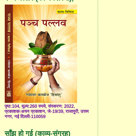
पृष्ठ:104, मूल्य:260 रुपये, संस्करण: 2022,
प्रकाशकःअयन प्रकाशन, जे-19/39, राजापुरी, उत्तम
नगर, नई दिल्ली-110059
साँझ हो गई (काव्य-संग्रह)