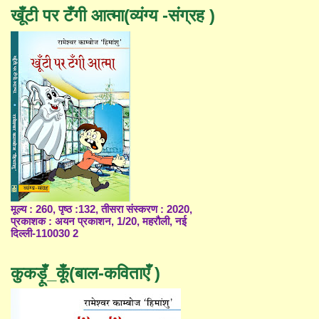
खूँटी पर टँगी आत्मा(व्यंग्य -संग्रह )
मूल्य : 260, पृष्ठ :132, तीसरा संस्करण : 2020,
प्रकाशक : अयन प्रकाशन, 1/20, महरौली, नई
दिल्ली-110030 2
कुकड़ूँ_कूँ(बाल-कविताएँ )