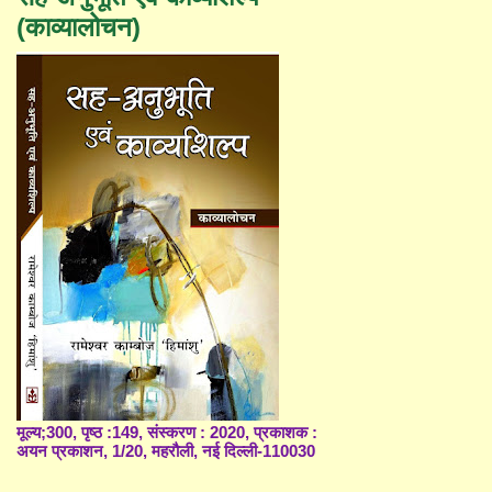
(काव्यालोचन)
मूल्य;300, पृष्ठ :149, संस्करण : 2020, प्रकाशक :
अयन प्रकाशन, 1/20, महरौली, नई दिल्ली-110030