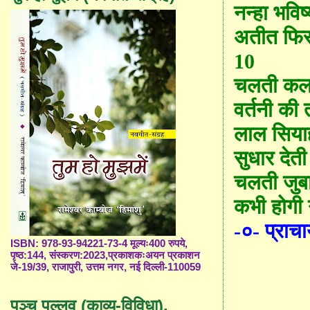
नन्हा भविष
अतीत फिर
10
चलती क
वर्तनी की 
लाल सिया
सुधार देती
चलती जुब
कभी होगी 
-०- प्राचा
ISBN: 978-93-94221-73-4 मूल्यः400 रुपये,
पृष्ठ:144, संस्करण:2023,प्रकाशकःअयन प्रकाशन
जे-19/39, राजापुरी, उत्तम नगर, नई दिल्ली-110059
पञ्च पल्लव (काव्य-विविधा),