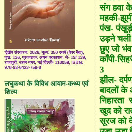
संग हवा क
महकी-झूम
पंख- पंखु
उड़ने चली
छुए जो भं
द्वितीय संस्करण: 2026, मूल्य: 350 रुपये (पेपर बैक),
काँपी-सिह
पृष्ठ: 136, प्रकाशक: अयन प्रकाशन, जे- 19/ 139,
राजापुरी, उत्तम नगर, नई दिल्ली- 110059, ISBN:
3
978-93-6423-759-8
झील- दर्प
लघुकथा के विविध आयाम-कथ्य एवं
बादलों के
शिल्प
निहारता
खुद को रा
सूरज को 
उड़ा-उड़ा 