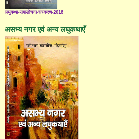
लघुकथा-समालोचना-संस्करण-2018
असभ्य नगर एवं अन्य लघुकथाएँ