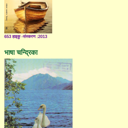
653 हाइकु -संस्करण :2013
भाषा चन्द्रिका