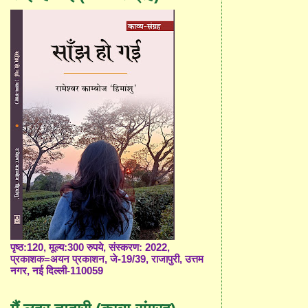
पृष्ठ:120, मूल्य:300 रुपये, संस्करण: 2022,
प्रकाशक=अयन प्रकाशन, जे-19/39, राजापुरी, उत्तम
नगर, नई दिल्ली-110059