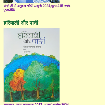
अंग्रेज़ी से अनुवाद-चौथी आवृत्ति 2024,मूल्यः415 रुपये,
पृष्ठः356
हरियाली और पानी
बालकथा -पहला संस्करण-2017, आठवीं आवृत्ति;2024,