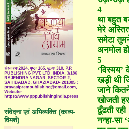
4
था बहुत बड़
मेरे अस्तित
समेटा तुम
अनमोल हो
5
‘विस्मय’ क
संस्करणः2024, पृष्ठः 165, मूल्यः 310, P.P.
PUBLISHING PVT. LTD. INDIA. 3/186
खड़ी थी जि
RAJENDRA NAGAR, SECTOR-2,
SAHIBABAD, GHAZIABAD- 201005 ;
pravasiprempublishing@gmail.com,
जाने कितने 
Website-
https://www.pppublishingindia.press
खोजती हर
ढूँढती रही
संवेदना एवं अभिव्यक्ति (काव्य-
नन्हा-सा ‘
विमर्श)