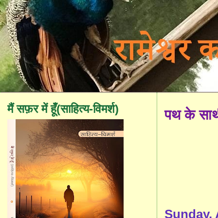
मैं सफ़र में हूँ(साहित्य-विमर्श)
पथ के सा
Sunday, A