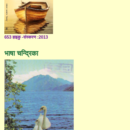
653 हाइकु -संस्करण :2013
भाषा चन्द्रिका