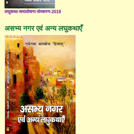
लघुकथा-समालोचना-संस्करण-2018
असभ्य नगर एवं अन्य लघुकथाएँ