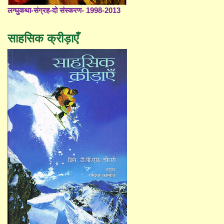
लग्घुकथा-संग्रह-दो संस्करण- 1998-2013
साहसिक क्रीड़ाएँ