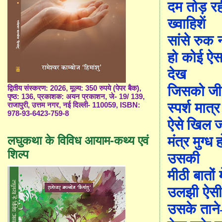
दम तोड़ र
ख्वाहिशें
सांसे रुक 
हो कोई ऐस
देख
जिसको जी
द्वितीय संस्करण: 2026, मूल्य: 350 रुपये (पेपर बैक),
पृष्ठ: 136, प्रकाशक: अयन प्रकाशन, जे- 19/ 139,
स्पर्श मात्र
राजापुरी, उत्तम नगर, नई दिल्ली- 110059, ISBN:
978-93-6423-759-8
ऐसे खिल ज
लघुकथा के विविध आयाम-कथ्य एवं
मंत्र मुग्ध 
शिल्प
उसकी
मीठी बातों म
उलझी ऐस
उसके ताने