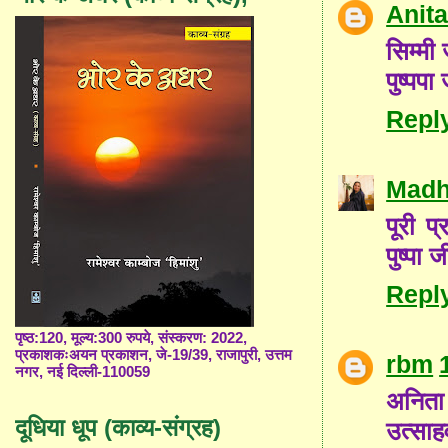
Anit
सिम्मी
पुष्पप
Repl
Madh
पूरी 
पुष्पा
Repl
पृष्ठ:120, मूल्य:300 रुपये, संस्करण: 2022,
प्रकाशकःअयन प्रकाशन, जे-19/39, राजापुरी, उत्तम
rbm
नगर, नई दिल्ली-110059
अनिता
दूधिया धूप (काव्य-संग्रह)
उत्साह