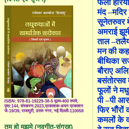
फैली हरिया
मंद
–
मदिर 
सूने
तरुवर म
अमराई झू
ताल
–
तलैय
मन की कहन
बीथिका सजी
बौराए अलि
बसंतोत्सव
फूलों ने 
पी
–
पी आ
ISBN: 978-81-19229-38-5 मूल्यः400 रुपये,
पृष्ठ:144, संस्करण:2023,प्रकाशकःअयन प्रकाशन
फिर भौंरों 
जे-19/39, राजापुरी, उत्तम नगर, नई दिल्ली-110059
कमलों के
तुम हो मुझमे (नवगीत-संग्रह)