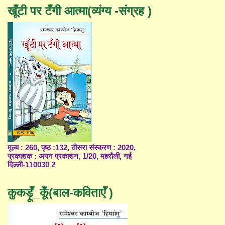
खूँटी पर टँगी आत्मा(व्यंग्य -संग्रह )
मूल्य : 260, पृष्ठ :132, तीसरा संस्करण : 2020,
प्रकाशक : अयन प्रकाशन, 1/20, महरौली, नई
दिल्ली-110030 2
कुकड़ूँ_कूँ(बाल-कविताएँ )