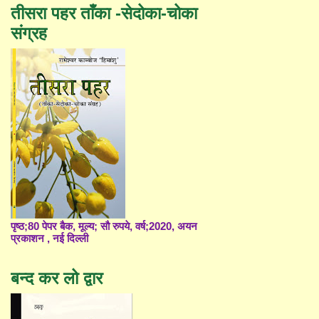
तीसरा पहर ताँका -सेदोका-चोका
संग्रह
पृष्ठ;80 पेपर बैक, मूल्य; सौ रुपये, वर्ष;2020, अयन
प्रकाशन , नई दिल्ली
बन्द कर लो द्वार