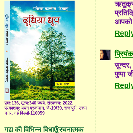
ऋतुक्
प्रतिक
आपको भ
Repl
प्रियंक
सुन्दर,
पुष्पा 
Repl
पृष्ठ:136, मूल्य:340 रुपये, संस्करण: 2022,
प्रकाशक;अयन प्रकाशन, जे-19/39, राजापुरी, उत्तम
नगर, नई दिल्ली-110059
गद्य की विभिन्न विधाएँ(रचनात्मक