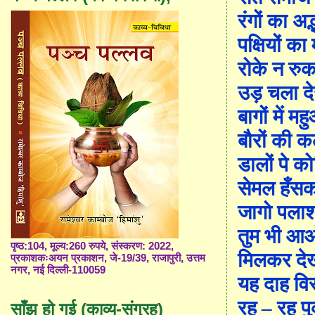
रंगों का अद
पक्षियों क
रोके न रु
उड़ चला द
बागों में 
बौरों की 
डालों पे 
सेमल हँसकर
जागो पलाश
तुम भी आओ
पृष्ठ:104, मूल्य:260 रुपये, संस्करण: 2022,
मिलकर देखे
प्रकाशकःअयन प्रकाशन, जे-19/39, राजापुरी, उत्तम
नगर, नई दिल्ली-110059
यह दाह व
रह
–
रह पु
साँझ हो गई (काव्य-संग्रह)