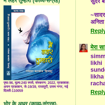
मैं लहर तुम्हारी (काव्य-संग्रह)
सुंदर 
~साद
अनिता
Repl
मेरा सा
simm
likh
sund
likha
rach
पृष्ठ:96, मूल्य:240 रुपये, संस्करण: 2022, प्रकाशक:
अयन प्रकाशन, जे-19/39, राजापुरी, उत्तम नगर, नई
Repl
दिल्ली-110059
भोर के अधर (काव्य-संग्रह),