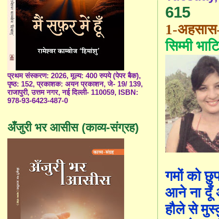
615
1-अहसास
सिम्मी भाट
प्रथम संस्करण: 2026, मूल्य: 400 रुपये (पेपर बैक),
पृष्ठ: 152, प्रकाशक: अयन प्रकाशन, जे- 19/ 139,
राजापुरी, उत्तम नगर, नई दिल्ली- 110059, ISBN:
978-93-6423-487-0
अँजुरी भर आसीस (काव्य-संग्रह)
गमों को छु
आने ना दूँ
हौले से मुस्