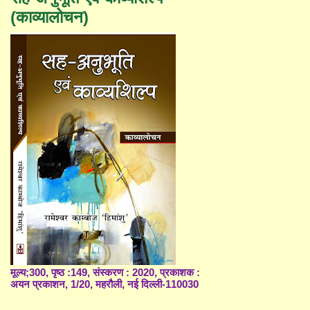
(काव्यालोचन)
मूल्य;300, पृष्ठ :149, संस्करण : 2020, प्रकाशक :
अयन प्रकाशन, 1/20, महरौली, नई दिल्ली-110030