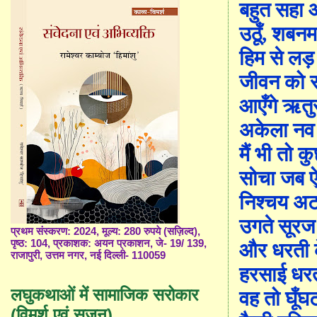
बहुत सहा
उठूँ, शबन
हिम से ल
जीवन को 
आएँगे ऋतु
अकेला नव 
मैं भी तो 
सोचा जब ऐ
निश्चय अ
उगते सूरज
प्रथम संस्करण: 2024, मूल्य: 280 रुपये (सज़िल्द),
पृष्ठ: 104, प्रकाशक: अयन प्रकाशन, जे- 19/ 139,
और धरती 
राजापुरी, उत्तम नगर, नई दिल्ली- 110059
हरसाई धरत
लघुकथाओं में सामाजिक सरोकार
वह तो घूँ
(विमर्श एवं सृजन)