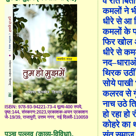
वे रात बितान
कमलों ने 
धीरे से आ क
कमलों के 
फिर खोल 
धीरे से क
नद
–
धाराओ
थिरक उठीं
सोये पाखी 
कलरव से ग
नाच उठे 
ISBN: 978-93-94221-73-4 मूल्यः400 रुपये,
हो रहा हो र
पृष्ठ:144, संस्करण:2023,प्रकाशकःअयन प्रकाशन
जे-19/39, राजापुरी, उत्तम नगर, नई दिल्ली-110059
कोहरे का थ
संत समाज 
पञ्च पल्लव (काव्य-विविधा),