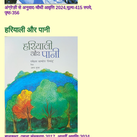
अंग्रेज़ी से अनुवाद-चौथी आवृत्ति 2024,मूल्यः415 रुपये,
पृष्ठः356
हरियाली और पानी
बालकथा -पहला संस्करण-2017, आठवीं आवृत्ति;2024,