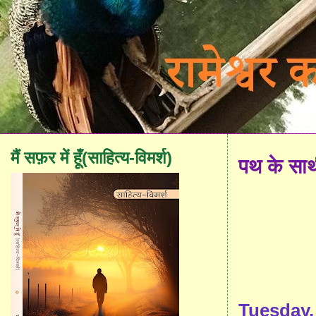
मैं सफ़र में हूँ(साहित्य-विमर्श)
पथ के सा
Tuesday,