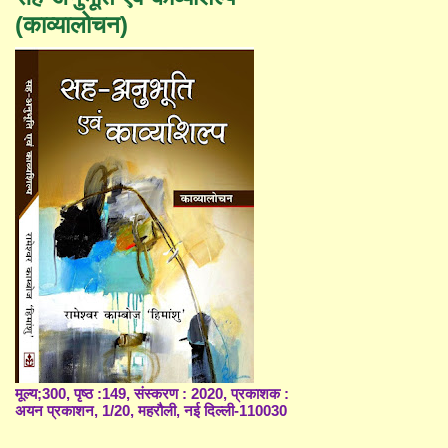
(काव्यालोचन)
मूल्य;300, पृष्ठ :149, संस्करण : 2020, प्रकाशक :
अयन प्रकाशन, 1/20, महरौली, नई दिल्ली-110030