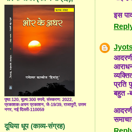
इस पाव
Repl
Jyot
आदरणी
आराधन
व्यक्त
प्रति प
बहुत -
पृष्ठ:120, मूल्य:300 रुपये, संस्करण: 2022,
प्रकाशकःअयन प्रकाशन, जे-19/39, राजापुरी, उत्तम
आदरणीय
नगर, नई दिल्ली-110059
समाचार
दूधिया धूप (काव्य-संग्रह)
Repl