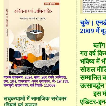
चुके। एनडी
2009 में वृ
ब्लॉ
गत वर्ष क
भविष्य में 
सोशल मीडिय
सम्मानित क
प्रथम संस्करण: 2024, मूल्य: 280 रुपये (सज़िल्द),
पृष्ठ: 104, प्रकाशक: अयन प्रकाशन, जे- 19/ 139,
उत्सावर्द्ध
राजापुरी, उत्तम नगर, नई दिल्ली- 110059
इस मौ
लघुकथाओं में सामाजिक सरोकार
एडिटर-इन-
(विमर्श एवं सृजन)