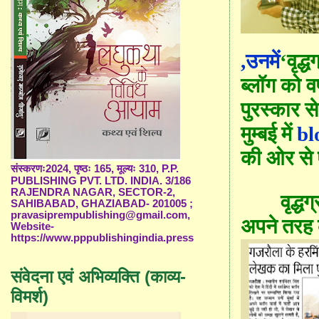
,उनमें
‘
वृद्ध
ब्लॉग को वर
पुरस्कार स
मुम्बई में
bl
की ओर से
संस्करणः2024, पृष्ठः 165, मूल्यः 310, P.P.
PUBLISHING PVT. LTD. INDIA. 3/186
RAJENDRA NAGAR, SECTOR-2,
वृद्ध
SAHIBABAD, GHAZIABAD- 201005 ;
pravasiprempublishing@gmail.com,
अपने तरह
Website-
https://www.pppublishingindia.press
संवेदना एवं अभिव्यक्ति (काव्य-
विमर्श)