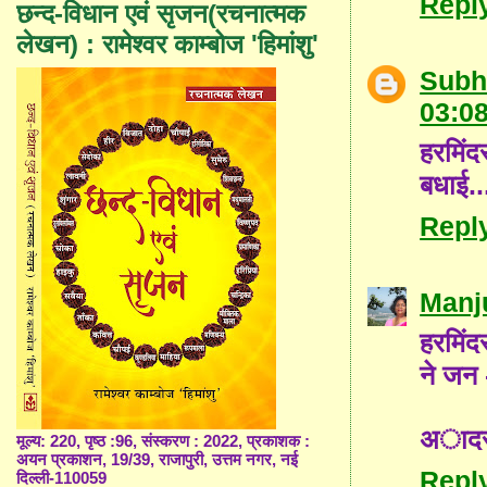
Repl
छन्द-विधान एवं सृजन(रचनात्मक
लेखन) : रामेश्वर काम्बोज 'हिमांशु'
Subh
03:0
हरमिंद
बधाई..
Repl
Manj
हरमिंद
ने जन 
अादरण
मूल्य: 220, पृष्ठ :96, संस्करण : 2022, प्रकाशक :
अयन प्रकाशन, 19/39, राजापुरी, उत्तम नगर, नई
Repl
दिल्ली-110059