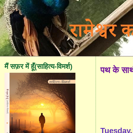
मैं सफ़र में हूँ(साहित्य-विमर्श)
पथ के सा
Tuesday,