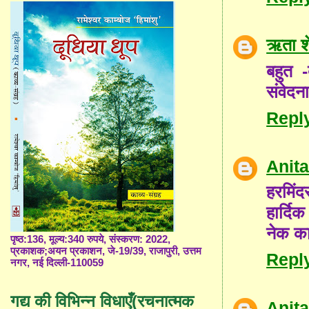
ऋता शे
बहुत -
संवेदन
Repl
Anit
हरमिंद
हार्दि
नेक का
पृष्ठ:136, मूल्य:340 रुपये, संस्करण: 2022,
प्रकाशक;अयन प्रकाशन, जे-19/39, राजापुरी, उत्तम
Repl
नगर, नई दिल्ली-110059
गद्य की विभिन्न विधाएँ(रचनात्मक
Anit