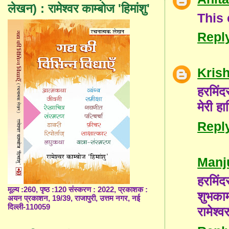
लेखन) : रामेश्वर काम्बोज 'हिमांशु'
This
Repl
Kris
हरमिंद
मेरी हा
Repl
Manj
हरमिं
मूल्य :260, पृष्ठ :120 संस्करण : 2022, प्रकाशक :
शुभका
अयन प्रकाशन, 19/39, राजापुरी, उत्तम नगर, नई
दिल्ली-110059
रामेश्