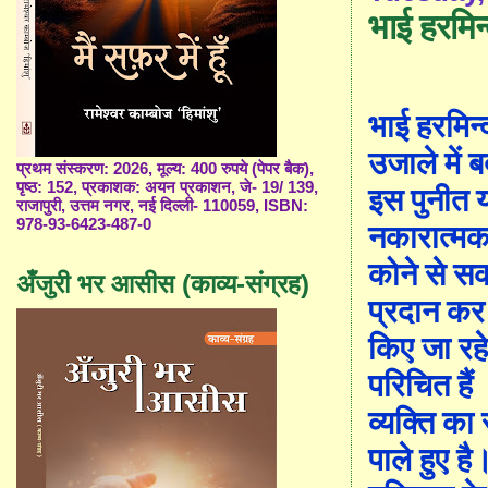
भाई हरमिन
भाई हरमिन्द
उजाले में ब
प्रथम संस्करण: 2026, मूल्य: 400 रुपये (पेपर बैक),
पृष्ठ: 152, प्रकाशक: अयन प्रकाशन, जे- 19/ 139,
इस पुनीत य
राजापुरी, उत्तम नगर, नई दिल्ली- 110059, ISBN:
978-93-6423-487-0
नकारात्मक 
कोने से स
अँजुरी भर आसीस (काव्य-संग्रह)
प्रदान कर
किए जा रह
परिचित हैं
व्यक्ति का
पाले हुए 