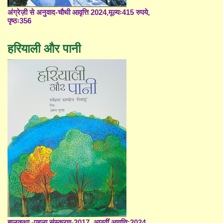
अंग्रेज़ी से अनुवाद-चौथी आवृत्ति 2024,मूल्यः415 रुपये,
पृष्ठः356
हरियाली और पानी
बालकथा -पहला संस्करण-2017, आठवीं आवृत्ति;2024,