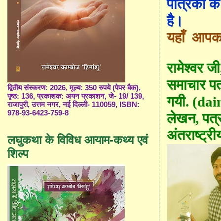
पत्रिका क
है।
यहाँ
आपका 
रामेश्वर जी
समाचार पत्र
द्वितीय संस्करण: 2026, मूल्य: 350 रुपये (पेपर बैक),
पृष्ठ: 136, प्रकाशक: अयन प्रकाशन, जे- 19/ 139,
गयी. (da
राजापुरी, उत्तम नगर, नई दिल्ली- 110059, ISBN:
978-93-6423-759-8
लेखन, पत्
अंतराष्ट्री
लघुकथा के विविध आयाम-कथ्य एवं
शिल्प