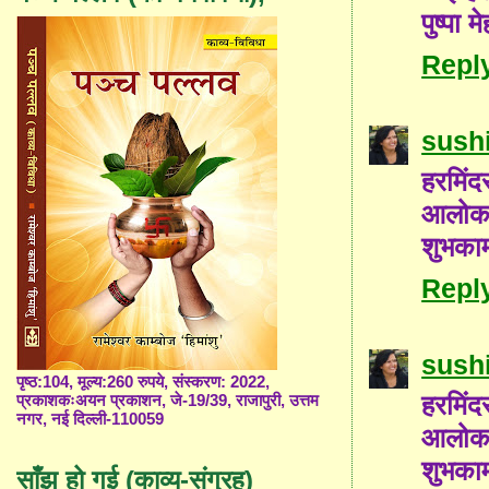
पुष्पा म
Repl
sushi
हरमिंद
आलोक 
शुभकाम
Repl
sushi
पृष्ठ:104, मूल्य:260 रुपये, संस्करण: 2022,
हरमिंद
प्रकाशकःअयन प्रकाशन, जे-19/39, राजापुरी, उत्तम
नगर, नई दिल्ली-110059
आलोक 
शुभकाम
साँझ हो गई (काव्य-संग्रह)