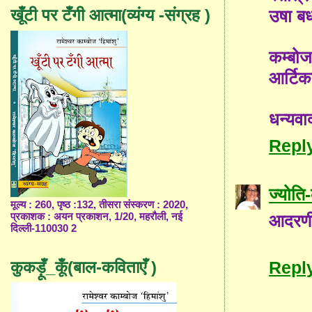
खूँटी पर टँगी आत्मा(व्यंग्य -संग्रह )
उषा ब
कम्बो
आर्टिक
धन्यवा
Repl
ज्योत
मूल्य : 260, पृष्ठ :132, तीसरा संस्करण : 2020,
प्रकाशक : अयन प्रकाशन, 1/20, महरौली, नई
आदरणीय
दिल्ली-110030 2
कुकड़ूँ_कूँ(बाल-कविताएँ )
Repl