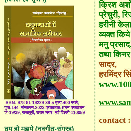
क्रिश अशोक,
प्रेचुरी, र
हरीनी केला
व्यक्त किय
मनु प्रसाद
तथा किनर 
सादर,
हरमिंदर सि
www.100
www.sam
ISBN: 978-81-19229-38-5 मूल्यः400 रुपये,
पृष्ठ:144, संस्करण:2023,प्रकाशकःअयन प्रकाशन
जे-19/39, राजापुरी, उत्तम नगर, नई दिल्ली-110059
contact 
तुम हो मुझमे (नवगीत-संग्रह)