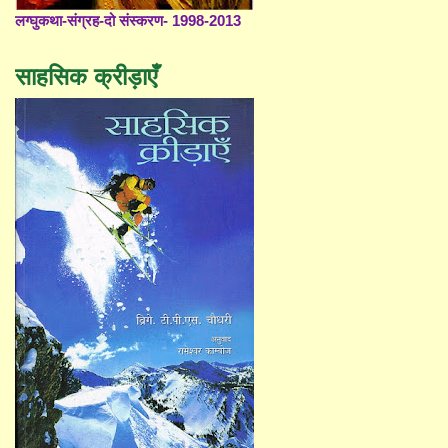
लग्घुकथा-संग्रह-दो संस्करण- 1998-2013
साहसिक क्रीड़ाएँ