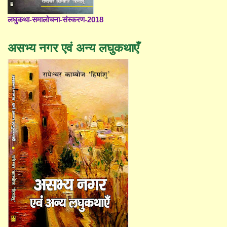
लघुकथा-समालोचना-संस्करण-2018
असभ्य नगर एवं अन्य लघुकथाएँ