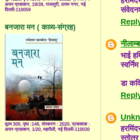
हरमिं
अयन प्रकाशन, 19/39, राजापुरी, उत्तम नगर, नई
संवेदन
दिल्ली-110059
Repl
बनजारा मन ( काव्य-संग्रह)
नीलाम
भाई हर
स्वर्न
डा कव
Repl
Unk
मूल्य 300, पृष्ठ :148, संस्करण : 2020, प्रकाशक :
हरमिंद
अयन प्रकाशन, 1/20, महरौली, नई दिल्ली-110030
स्तोत्र