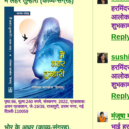
मैं लहर तुम्हारी (काव्य-संग्रह)
हरमिंद
आलोक 
शुभकाम
Repl
sushi
हरमिंद
आलोक 
शुभकाम
Repl
पृष्ठ:96, मूल्य:240 रुपये, संस्करण: 2022, प्रकाशक:
अयन प्रकाशन, जे-19/39, राजापुरी, उत्तम नगर, नई
दिल्ली-110059
मंजूषा
भाई हर
भोर के अधर (काव्य-संग्रह),