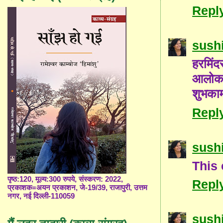
Repl
sushi
हरमिंद
आलोक 
शुभकाम
Repl
sushi
This
पृष्ठ:120, मूल्य:300 रुपये, संस्करण: 2022,
Repl
प्रकाशक=अयन प्रकाशन, जे-19/39, राजापुरी, उत्तम
नगर, नई दिल्ली-110059
sushi