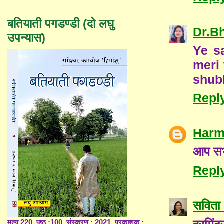
बतियाती पगडण्डी (दो लघु
Dr.B
उपन्यास)
Ye s
meri 
shub
Repl
Harm
आप सभी
Repl
सविता 
मूल्य 220, पृष्ठ :100, संस्करण : 2021, प्रकाशक :