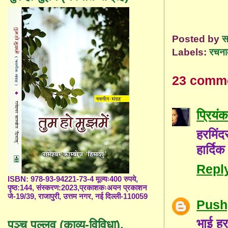
Posted by
स
Labels:
रचना
23 comm
प्रियंक
हरमिंद
हार्दिक
Repl
ISBN: 978-93-94221-73-4 मूल्यः400 रुपये,
पृष्ठ:144, संस्करण:2023,प्रकाशकःअयन प्रकाशन
जे-19/39, राजापुरी, उत्तम नगर, नई दिल्ली-110059
Push
भाई हर
पञ्च पल्लव (काव्य-विविधा),