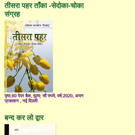
तीसरा पहर ताँका -सेदोका-चोका
संग्रह
पृष्ठ;80 पेपर बैक, मूल्य; सौ रुपये, वर्ष;2020, अयन
प्रकाशन , नई दिल्ली
बन्द कर लो द्वार