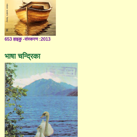
653 हाइकु -संस्करण :2013
भाषा चन्द्रिका