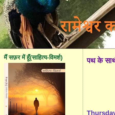
मैं सफ़र में हूँ(साहित्य-विमर्श)
पथ के सा
Thursday