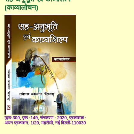
(काव्यालोचन)
मूल्य;300, पृष्ठ :149, संस्करण : 2020, प्रकाशक :
अयन प्रकाशन, 1/20, महरौली, नई दिल्ली-110030