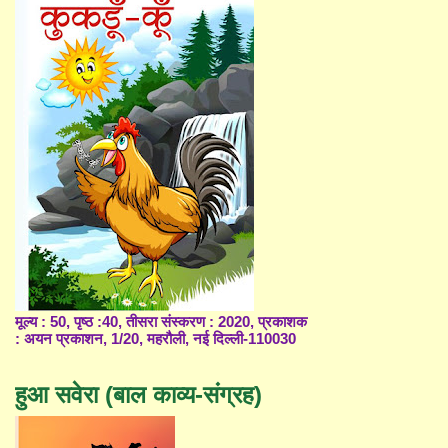
मूल्य : 50, पृष्ठ :40, तीसरा संस्करण : 2020, प्रकाशक
: अयन प्रकाशन, 1/20, महरौली, नई दिल्ली-110030
हुआ सवेरा (बाल काव्य-संग्रह)