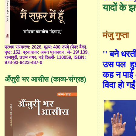
यादों के झ
मंजु गुप्ता
प्रथम संस्करण: 2026, मूल्य: 400 रुपये (पेपर बैक),
''
बने धरत
पृष्ठ: 152, प्रकाशक: अयन प्रकाशन, जे- 19/ 139,
राजापुरी, उत्तम नगर, नई दिल्ली- 110059, ISBN:
उस पल
ह
978-93-6423-487-0
कह न पाई
अँजुरी भर आसीस (काव्य-संग्रह)
विदा हो गई