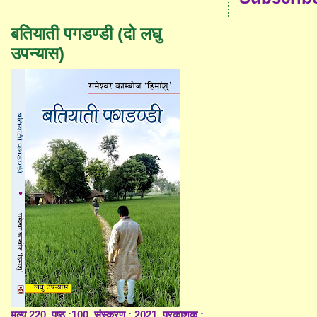
बतियाती पगडण्डी (दो लघु
उपन्यास)
मूल्य 220, पृष्ठ :100, संस्करण : 2021, प्रकाशक :