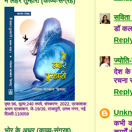
मैं लहर तुम्हारी (काव्य-संग्रह)
सविता 
डॉ कला
Repl
ज्योत
देश के
रचना स
Repl
पृष्ठ:96, मूल्य:240 रुपये, संस्करण: 2022, प्रकाशक:
अयन प्रकाशन, जे-19/39, राजापुरी, उत्तम नगर, नई
Unk
दिल्ली-110059
कभी क
भोर के अधर (काव्य-संग्रह),
कार्यों