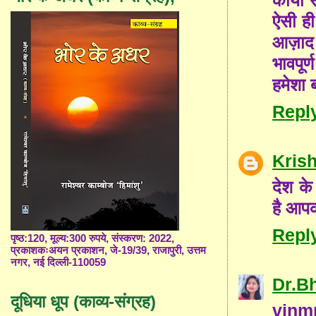
ऐसी ही
आज़ाद क
भावपूर्
हमेशा 
Repl
Kris
देश के
है आपक
Repl
पृष्ठ:120, मूल्य:300 रुपये, संस्करण: 2022,
प्रकाशकःअयन प्रकाशन, जे-19/39, राजापुरी, उत्तम
नगर, नई दिल्ली-110059
Dr.B
दूधिया धूप (काव्य-संग्रह)
vinmr