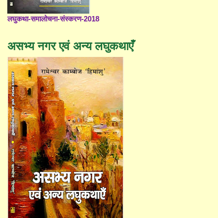
लघुकथा-समालोचना-संस्करण-2018
असभ्य नगर एवं अन्य लघुकथाएँ