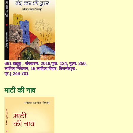
661 हाइकु ; संस्करण: 2019,पृष्ठ: 124, मूल्य: 250,
साहित्य निकेतन, 16 साहित्य विहार, बिजनौर(उ .
प्र.)-246-701
माटी की नाव