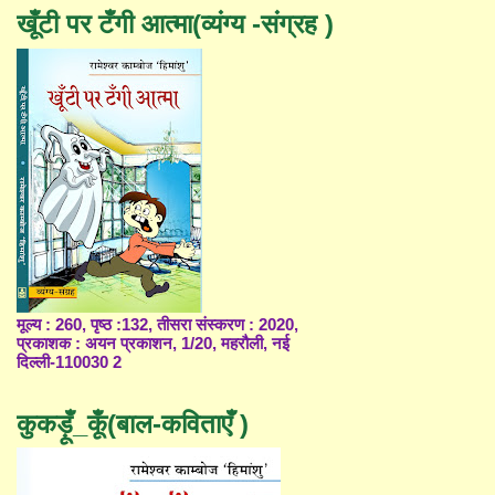
खूँटी पर टँगी आत्मा(व्यंग्य -संग्रह )
मूल्य : 260, पृष्ठ :132, तीसरा संस्करण : 2020,
प्रकाशक : अयन प्रकाशन, 1/20, महरौली, नई
दिल्ली-110030 2
कुकड़ूँ_कूँ(बाल-कविताएँ )