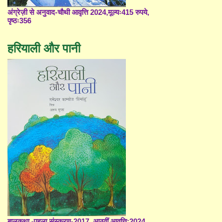
अंग्रेज़ी से अनुवाद-चौथी आवृत्ति 2024,मूल्यः415 रुपये,
पृष्ठः356
हरियाली और पानी
बालकथा -पहला संस्करण-2017, आठवीं आवृत्ति;2024,