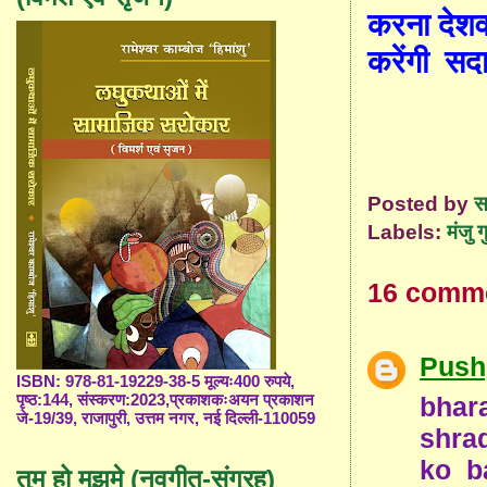
करना देशव
करेंगी
सद
Posted by
स
Labels:
मंजु ग
16 comm
Push
ISBN: 978-81-19229-38-5 मूल्यः400 रुपये,
bha
पृष्ठ:144, संस्करण:2023,प्रकाशकःअयन प्रकाशन
जे-19/39, राजापुरी, उत्तम नगर, नई दिल्ली-110059
shrad
ko b
तुम हो मुझमे (नवगीत-संग्रह)