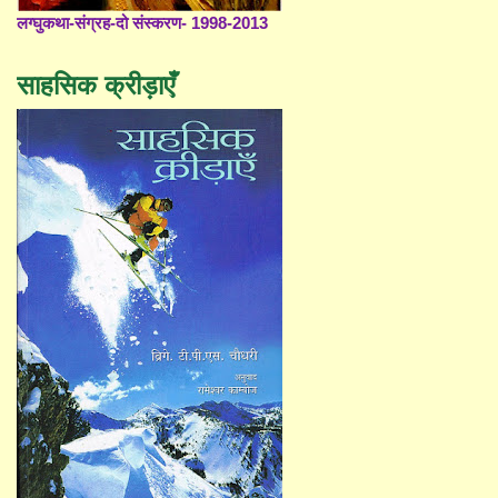
लग्घुकथा-संग्रह-दो संस्करण- 1998-2013
साहसिक क्रीड़ाएँ