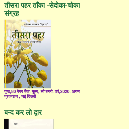
तीसरा पहर ताँका -सेदोका-चोका
संग्रह
पृष्ठ;80 पेपर बैक, मूल्य; सौ रुपये, वर्ष;2020, अयन
प्रकाशन , नई दिल्ली
बन्द कर लो द्वार