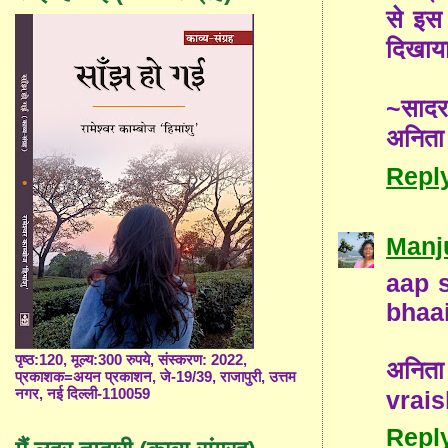
से इस 
दिखाय
~साद
अनिता
Repl
Manj
aap 
bhaai
पृष्ठ:120, मूल्य:300 रुपये, संस्करण: 2022,
अनिता
प्रकाशक=अयन प्रकाशन, जे-19/39, राजापुरी, उत्तम
vrais
नगर, नई दिल्ली-110059
Repl