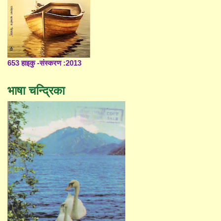
653 हाइकु -संस्करण :2013
भाषा चन्द्रिका