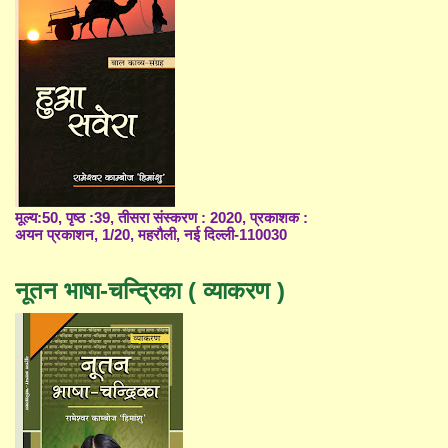
मूल्य:50, पृष्ठ :39, तीसरा संस्करण : 2020, प्रकाशक :
अयन प्रकाशन, 1/20, महरौली, नई दिल्ली-110030
नूतन भाषा-चन्द्रिका ( व्याकरण )