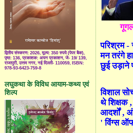
गूग
परिश्रम -
द्वितीय संस्करण: 2026, मूल्य: 350 रुपये (पेपर बैक),
मन तरंगे ह
पृष्ठ: 136, प्रकाशक: अयन प्रकाशन, जे- 19/ 139,
राजापुरी, उत्तम नगर, नई दिल्ली- 110059, ISBN:
छुई उड़ाने
978-93-6423-759-8
लघुकथा के विविध आयाम-कथ्य एवं
विशाल स
शिल्प
थे शिक्षक
आदर्शों
,
अ
'
विं
ग्स
ऑफ