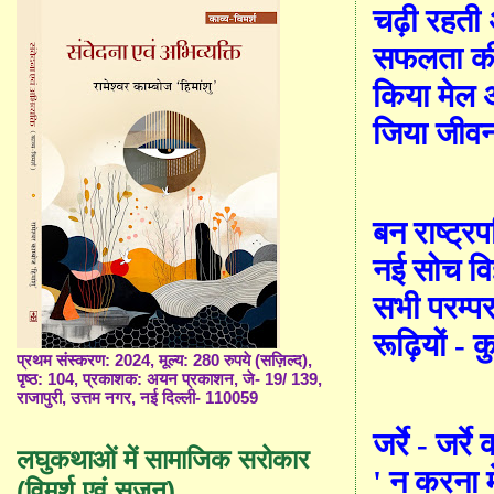
चढ़ी रहती 
सफलता की स
किया मेल अ
जिया जीव
बन राष्ट्र
नई सोच विज
सभी परम्परा
रूढ़ियों - 
प्रथम संस्करण: 2024, मूल्य: 280 रुपये (सज़िल्द),
पृष्ठ: 104, प्रकाशक: अयन प्रकाशन, जे- 19/ 139,
राजापुरी, उत्तम नगर, नई दिल्ली- 110059
जर्रे - जर
लघुकथाओं में सामाजिक सरोकार
'
न करना म
(विमर्श एवं सृजन)