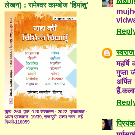
लेखन) : रामेश्वर काम्बोज 'हिमांशु'
mujh
vidw
Repl
स्वराज
महर्षि
गुप्ता 
अर्पित
हैं.कला
Repl
मूल्य :260, पृष्ठ :120 संस्करण : 2022, प्रकाशक :
अयन प्रकाशन, 19/39, राजापुरी, उत्तम नगर, नई
प्रियंक
दिल्ली-110059
मर्मस्प