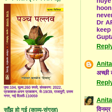
huye
hoon
neve
Dr A
keep
Gupta
Repl
Anit
अच्छी
Repl
पृष्ठ:104, मूल्य:260 रुपये, संस्करण: 2022,
प्रकाशकःअयन प्रकाशन, जे-19/39, राजापुरी, उत्तम
नगर, नई दिल्ली-110059
Anita
विनम्र
साँझ हो गई (काव्य-संग्रह)