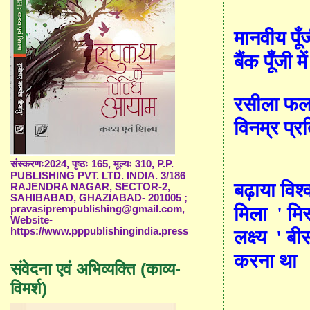
मानवीय
पूँ
ज
बैंक
पूँ
जी मे
रसीला फल
विनम्र प्रत
संस्करणः2024, पृष्ठः 165, मूल्यः 310, P.P.
PUBLISHING PVT. LTD. INDIA. 3/186
बढ़ाया विश्व
RAJENDRA NAGAR, SECTOR-2,
SAHIBABAD, GHAZIABAD- 201005 ;
मिला
'
मि
pravasiprempublishing@gmail.com,
Website-
https://www.pppublishingindia.press
लक्ष्य
'
बी
करना था
संवेदना एवं अभिव्यक्ति (काव्य-
विमर्श)