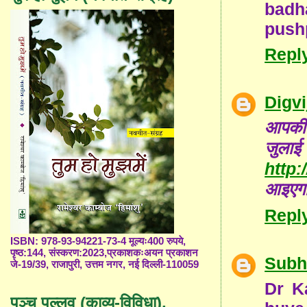
badh
push
Repl
Digv
आपकी 
जुला
http:
आइएगा 
Repl
ISBN: 978-93-94221-73-4 मूल्यः400 रुपये,
पृष्ठ:144, संस्करण:2023,प्रकाशकःअयन प्रकाशन
Subh
जे-19/39, राजापुरी, उत्तम नगर, नई दिल्ली-110059
Dr K
पञ्च पल्लव (काव्य-विविधा),