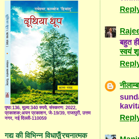
Repl
Raje
बहुत ह
स्वयं शू
Repl
नीलाम
sunda
kavit
पृष्ठ:136, मूल्य:340 रुपये, संस्करण: 2022,
प्रकाशक;अयन प्रकाशन, जे-19/39, राजापुरी, उत्तम
Repl
नगर, नई दिल्ली-110059
गद्य की विभिन्न विधाएँ(रचनात्मक
Manj