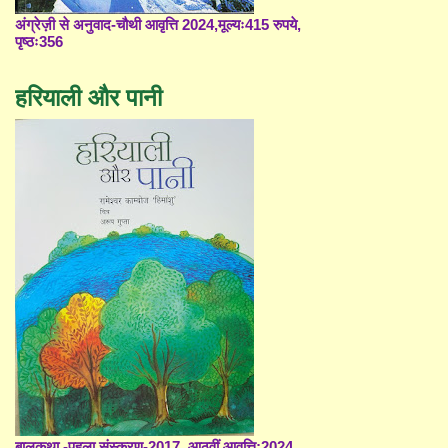
अंग्रेज़ी से अनुवाद-चौथी आवृत्ति 2024,मूल्यः415 रुपये,
पृष्ठः356
हरियाली और पानी
बालकथा -पहला संस्करण-2017, आठवीं आवृत्ति;2024,