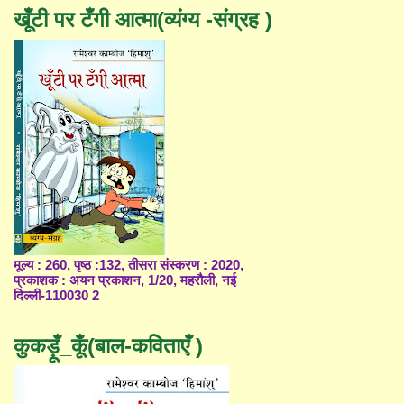
खूँटी पर टँगी आत्मा(व्यंग्य -संग्रह )
मूल्य : 260, पृष्ठ :132, तीसरा संस्करण : 2020,
प्रकाशक : अयन प्रकाशन, 1/20, महरौली, नई
दिल्ली-110030 2
कुकड़ूँ_कूँ(बाल-कविताएँ )