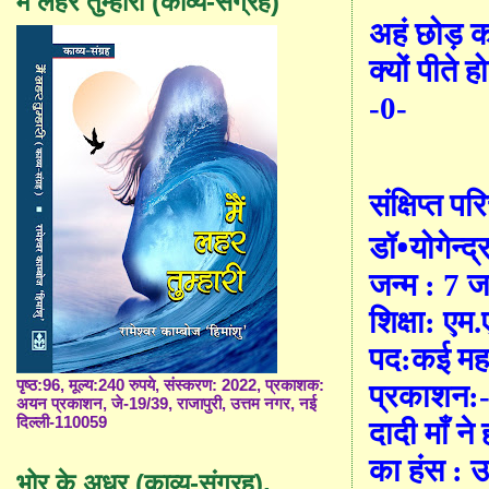
मैं लहर तुम्हारी (काव्य-संग्रह)
अहं छोड़ 
क्यों पीते 
-0-
संक्षिप्त प
•
डॉ
योगेन्द्
जन्म
: 7
ज
शिक्षा: एम
.
पद:कई महावि
पृष्ठ:96, मूल्य:240 रुपये, संस्करण: 2022, प्रकाशक:
प्रकाशन:
अयन प्रकाशन, जे-19/39, राजापुरी, उत्तम नगर, नई
दिल्ली-110059
दादी माँ ने
का हंस : 
भोर के अधर (काव्य-संग्रह),