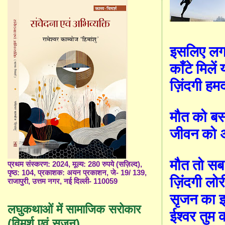
इसलिए लगती
काँ
टे मिलें
ज़िंदगी हमद
मौत को ब
जीवन को अ
मौत तो सब
प्रथम संस्करण: 2024, मूल्य: 280 रुपये (सज़िल्द),
पृष्ठ: 104, प्रकाशक: अयन प्रकाशन, जे- 19/ 139,
ज़िंदगी लोर
राजापुरी, उत्तम नगर, नई दिल्ली- 110059
सृजन का इ
लघुकथाओं में सामाजिक सरोकार
ईश्वर तुम 
(विमर्श एवं सृजन)