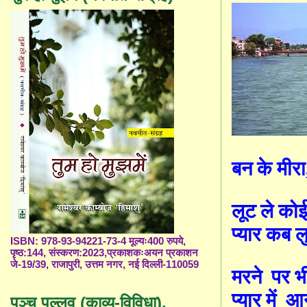
बन के मीरा
लूट ले को
प्यार कब ल
ISBN: 978-93-94221-73-4 मूल्यः400 रुपये,
पृष्ठ:144, संस्करण:2023,प्रकाशकःअयन प्रकाशन
जे-19/39, राजापुरी, उत्तम नगर, नई दिल्ली-110059
मरने
पर भ
प्यार में
आन
पञ्च पल्लव (काव्य-विविधा),