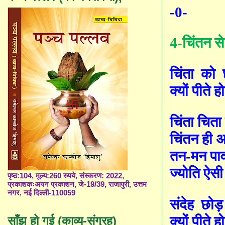
-0-
4-
चिंतन स
चिंता
को
क्यों पीते 
चिंता चित
चिंतन ही अ
तन-मन पावन
ज्योति ऐसी 
पृष्ठ:104, मूल्य:260 रुपये, संस्करण: 2022,
प्रकाशकःअयन प्रकाशन, जे-19/39, राजापुरी, उत्तम
नगर, नई दिल्ली-110059
संदेह
छोड़
क्यों पीते 
साँझ हो गई (काव्य-संग्रह)