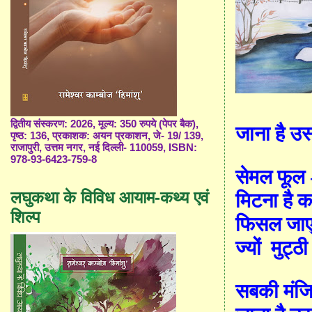
द्वितीय संस्करण: 2026, मूल्य: 350 रुपये (पेपर बैक),
जाना है उस
पृष्ठ: 136, प्रकाशक: अयन प्रकाशन, जे- 19/ 139,
राजापुरी, उत्तम नगर, नई दिल्ली- 110059, ISBN:
978-93-6423-759-8
सेमल फूल
लघुकथा के विविध आयाम-कथ्य एवं
मिटना है 
शिल्प
फिसल जाए
ज्यों
मुट्ठी
सबकी मंजिल