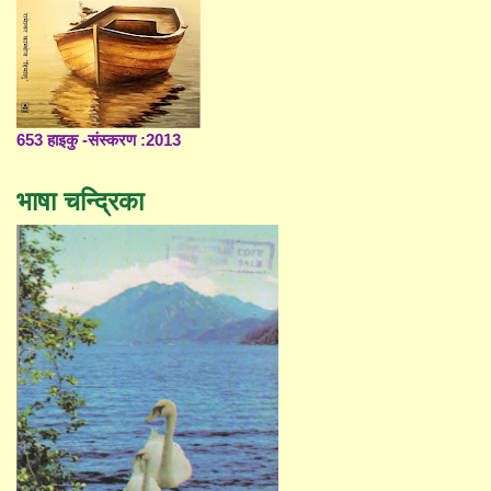
653 हाइकु -संस्करण :2013
भाषा चन्द्रिका