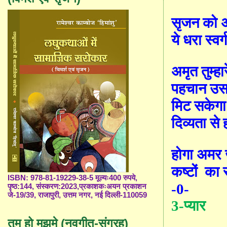
सृजन को 
ये धरा स्व
अमृत तुम्हा
पहचान उ
मिट सकेगा
दिव्यता से
होगा अमर ज
कष्टों
का 
ISBN: 978-81-19229-38-5 मूल्यः400 रुपये,
-0-
पृष्ठ:144, संस्करण:2023,प्रकाशकःअयन प्रकाशन
जे-19/39, राजापुरी, उत्तम नगर, नई दिल्ली-110059
3-प्यार
तुम हो मुझमे (नवगीत-संग्रह)