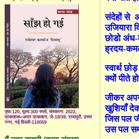
संदेहों से
अ
उजियारा वि
छोडो अंध-क
ह्रदय-कमल 
स्वार्थ छो
क्यों पीते 
जीकर अपने
खुशियाँ दे
पृष्ठ:120, मूल्य:300 रुपये, संस्करण: 2022,
जिस पल जी
प्रकाशक=अयन प्रकाशन, जे-19/39, राजापुरी, उत्तम
नगर, नई दिल्ली-110059
उस पल सम