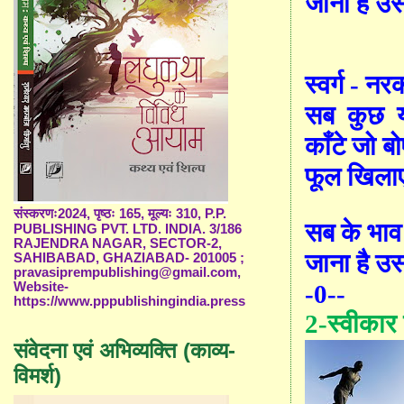
जाना है उस
स्वर्ग - न
र
सब
कुछ
काँ
टे जो ब
फूल खिला
संस्करणः2024, पृष्ठः 165, मूल्यः 310, P.P.
सब के भाव
PUBLISHING PVT. LTD. INDIA. 3/186
RAJENDRA NAGAR, SECTOR-2,
जाना है उस
SAHIBABAD, GHAZIABAD- 201005 ;
pravasiprempublishing@gmail.com,
-0--
Website-
https://www.pppublishingindia.press
2-
स्वीकार
संवेदना एवं अभिव्यक्ति (काव्य-
विमर्श)