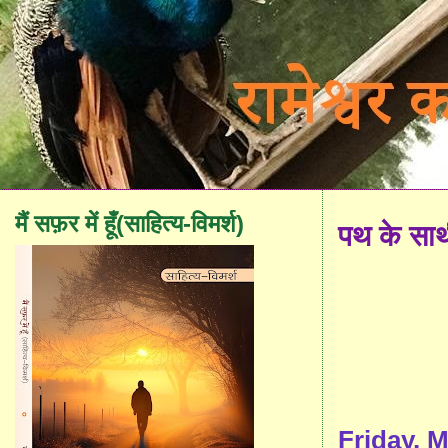
मैं सफ़र में हूँ(साहित्य-विमर्श)
पथ के सा
Friday, M