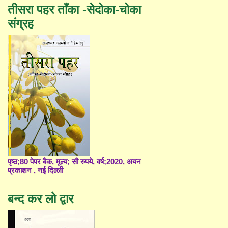
तीसरा पहर ताँका -सेदोका-चोका
संग्रह
पृष्ठ;80 पेपर बैक, मूल्य; सौ रुपये, वर्ष;2020, अयन
प्रकाशन , नई दिल्ली
बन्द कर लो द्वार