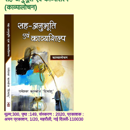
(काव्यालोचन)
मूल्य;300, पृष्ठ :149, संस्करण : 2020, प्रकाशक :
अयन प्रकाशन, 1/20, महरौली, नई दिल्ली-110030