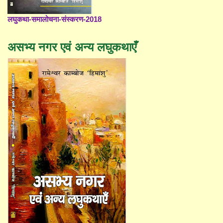
लघुकथा-समालोचना-संस्करण-2018
असभ्य नगर एवं अन्य लघुकथाएँ