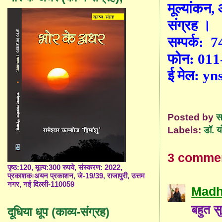
मूल्यांकन
,
संग्रह
।
सम्पर्क:
7
फोन
: 01
ई मेल
: y
Posted by
स
Labels:
डॉ. य
3 comme
पृष्ठ:120, मूल्य:300 रुपये, संस्करण: 2022,
प्रकाशकःअयन प्रकाशन, जे-19/39, राजापुरी, उत्तम
नगर, नई दिल्ली-110059
Madh
बहुत स
दूधिया धूप (काव्य-संग्रह)