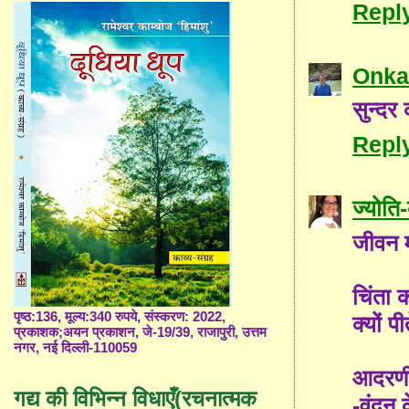
Repl
Onka
सुन्दर
Repl
ज्योत
जीवन म
चिंता 
पृष्ठ:136, मूल्य:340 रुपये, संस्करण: 2022,
क्यों 
प्रकाशक;अयन प्रकाशन, जे-19/39, राजापुरी, उत्तम
नगर, नई दिल्ली-110059
आदरणीय
गद्य की विभिन्न विधाएँ(रचनात्मक
-वंदन 