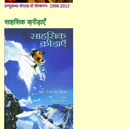
लग्घुकथा-संग्रह-दो संस्करण- 1998-2013
साहसिक क्रीड़ाएँ