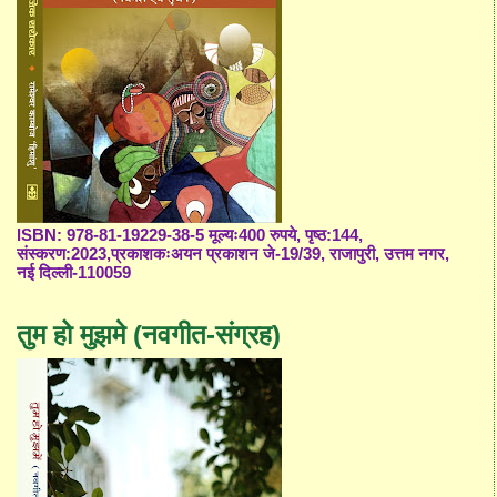
ISBN: 978-81-19229-38-5 मूल्यः400 रुपये, पृष्ठ:144,
संस्करण:2023,प्रकाशकःअयन प्रकाशन जे-19/39, राजापुरी, उत्तम नगर,
नई दिल्ली-110059
तुम हो मुझमे (नवगीत-संग्रह)