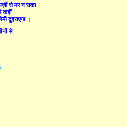
्ज़ी से मर न सका
े कहीं
्रेमी दुहराएगा ।
ीनों से
5