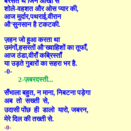
बरसते थे जिन आँखों से
शोले
-
वहशत और ओस प्यार की
,
आज मुर्दार
,
पथराई
,
वीरान
औ
'
सुनसान है टकटकी
.
ज़हन जो हुआ करता था
उमंगों
,
हसरतों औ
'
ख्वाहिशों का तूफाँ
,
आज ठंडा
,
वीराँ कब्रि
स्ताँ
या उड़ते गुबारों का सहरा भर है
.
-0-
2-
ज़बरदस्ती
...
सँ
भाला
बहुत
,
न माना
,
निबटना पड़ेगा
अब तो सख्ती से
,
उदासी पोंछ ही
डालो यारो
,
जबरन
,
मेरे दिल की तख्ती से
.
-0-