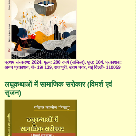
प्रथम संस्करण: 2024, मूल्य: 280 रुपये (सज़िल्द), पृष्ठ: 104, प्रकाशक:
अयन प्रकाशन, जे- 19/ 139, राजापुरी, उत्तम नगर, नई दिल्ली- 110059
लघुकथाओं में सामाजिक सरोकार (विमर्श एवं
सृजन)