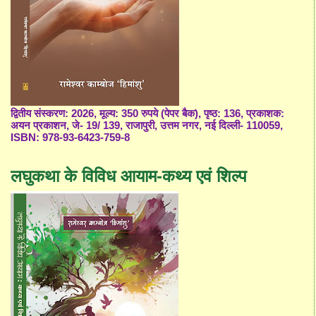
द्वितीय संस्करण: 2026, मूल्य: 350 रुपये (पेपर बैक), पृष्ठ: 136, प्रकाशक:
अयन प्रकाशन, जे- 19/ 139, राजापुरी, उत्तम नगर, नई दिल्ली- 110059,
ISBN: 978-93-6423-759-8
लघुकथा के विविध आयाम-कथ्य एवं शिल्प