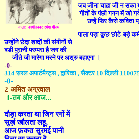
जब जीना चाहा जी न सका मर
गीतों के पंछी गगन में खो गय
उन्हें फिर कैसे कविता प
कला: नवगीतकार रमेश गौतम
पाला पड़ा कुछ छोटे
-
बड़े कम
उन्होंने छेदा शब्दों की संगीनों से
बडी पुरानी परम्परा है जग की
जीते जी मारेगा मरने पर अश्रु बहाएगा ।
-0-
314
सरल अपार्टमैन्ट्स
,
द्वारिका
,
सैक्टर
10
दिल्ली
11007
-0-
2-अमित अग्रवाल
1-
तब और आज
...
दौड़ा करता था जिन रगों में
सुर्ख़ खौलता लहू
,
आज फ़कत सुरमई
पानी
हिला सा करता है
.