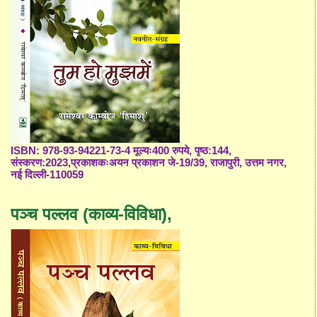
ISBN: 978-93-94221-73-4 मूल्यः400 रुपये, पृष्ठ:144,
संस्करण:2023,प्रकाशकःअयन प्रकाशन जे-19/39, राजापुरी, उत्तम नगर,
नई दिल्ली-110059
पञ्च पल्लव (काव्य-विविधा),