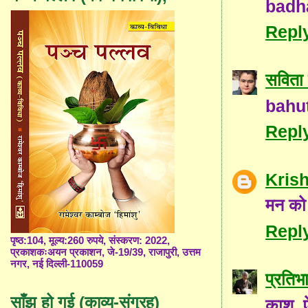
badha
Repl
सविता 
bahut
Repl
Kris
मन को 
Repl
पृष्ठ:104, मूल्य:260 रुपये, संस्करण: 2022,
प्रकाशकःअयन प्रकाशन, जे-19/39, राजापुरी, उत्तम
नगर, नई दिल्ली-110059
प्रतिभ
साँझ हो गई (काव्य-संग्रह)
काश, 