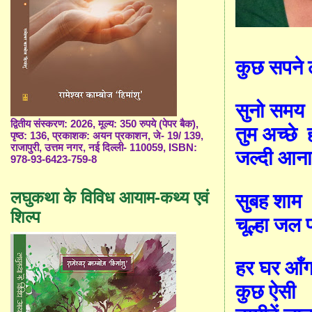
कुछ सपने 
सुनो समय
द्वितीय संस्करण: 2026, मूल्य: 350 रुपये (पेपर बैक),
तुम अच्छे
पृष्ठ: 136, प्रकाशक: अयन प्रकाशन, जे- 19/ 139,
राजापुरी, उत्तम नगर, नई दिल्ली- 110059, ISBN:
जल्दी आन
978-93-6423-759-8
लघुकथा के विविध आयाम-कथ्य एवं
सुबह शाम
शिल्प
चूल्हा जल प
हर घर आँ
कुछ ऐसी