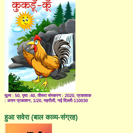
मूल्य : 50, पृष्ठ :40, तीसरा संस्करण : 2020, प्रकाशक
: अयन प्रकाशन, 1/20, महरौली, नई दिल्ली-110030
हुआ सवेरा (बाल काव्य-संग्रह)