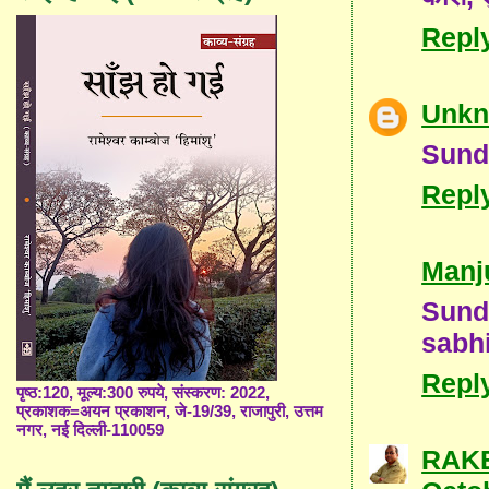
Repl
Unk
Sund
Repl
Manj
Sund
sabh
Repl
पृष्ठ:120, मूल्य:300 रुपये, संस्करण: 2022,
प्रकाशक=अयन प्रकाशन, जे-19/39, राजापुरी, उत्तम
नगर, नई दिल्ली-110059
RAKE