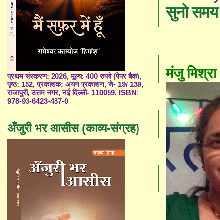
सुनो समय
मंजु मिश्रा
प्रथम संस्करण: 2026, मूल्य: 400 रुपये (पेपर बैक),
पृष्ठ: 152, प्रकाशक: अयन प्रकाशन, जे- 19/ 139,
राजापुरी, उत्तम नगर, नई दिल्ली- 110059, ISBN:
978-93-6423-487-0
अँजुरी भर आसीस (काव्य-संग्रह)