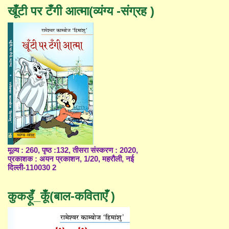
खूँटी पर टँगी आत्मा(व्यंग्य -संग्रह )
मूल्य : 260, पृष्ठ :132, तीसरा संस्करण : 2020,
प्रकाशक : अयन प्रकाशन, 1/20, महरौली, नई
दिल्ली-110030 2
कुकड़ूँ_कूँ(बाल-कविताएँ )