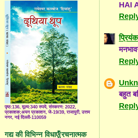
HAI 
Repl
प्रियंक
मनभावन
Repl
Unk
बहुत ब
Repl
पृष्ठ:136, मूल्य:340 रुपये, संस्करण: 2022,
प्रकाशक;अयन प्रकाशन, जे-19/39, राजापुरी, उत्तम
नगर, नई दिल्ली-110059
गद्य की विभिन्न विधाएँ(रचनात्मक