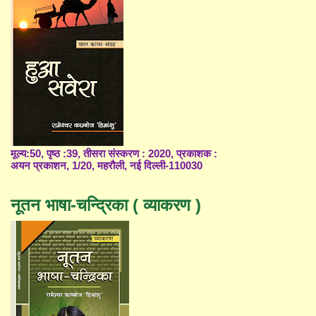
मूल्य:50, पृष्ठ :39, तीसरा संस्करण : 2020, प्रकाशक :
अयन प्रकाशन, 1/20, महरौली, नई दिल्ली-110030
नूतन भाषा-चन्द्रिका ( व्याकरण )