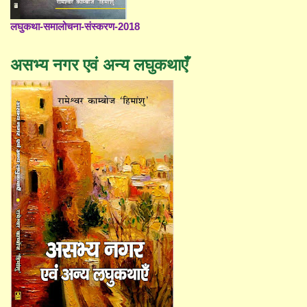
लघुकथा-समालोचना-संस्करण-2018
असभ्य नगर एवं अन्य लघुकथाएँ