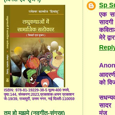
Sp S
एक सह
सादगी
कविताओ
मेरे द्
Repl
Ano
आदरणीय
को वि
ISBN: 978-81-19229-38-5 मूल्यः400 रुपये,
पृष्ठ:144, संस्करण:2023,प्रकाशकःअयन प्रकाशन
सधन्य
जे-19/39, राजापुरी, उत्तम नगर, नई दिल्ली-110059
सादर
मंजु
तुम हो मुझमे (नवगीत-संग्रह)