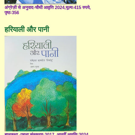
अंग्रेज़ी से अनुवाद-चौथी आवृत्ति 2024,मूल्यः415 रुपये,
पृष्ठः356
हरियाली और पानी
बालकथा -पहला संस्करण-2017, आठवीं आवृत्ति;2024,