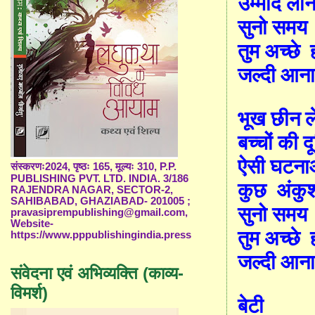
उम्मीदें लान
सुनो समय
तुम अच्छे
जल्दी आन
भूख छीन ल
बच्चों की द
ऐसी घटना
संस्करणः2024, पृष्ठः 165, मूल्यः 310, P.P.
PUBLISHING PVT. LTD. INDIA. 3/186
कुछ
अंकु
RAJENDRA NAGAR, SECTOR-2,
SAHIBABAD, GHAZIABAD- 201005 ;
सुनो समय
pravasiprempublishing@gmail.com,
Website-
तुम अच्छे
https://www.pppublishingindia.press
जल्दी आन
संवेदना एवं अभिव्यक्ति (काव्य-
विमर्श)
बेटी