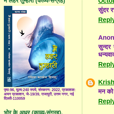
Octob
मैं लहर तुम्हारी (काव्य-संग्रह)
सुंदर 
Repl
Ano
सुन्दर
धन्यवा
Repl
Kris
मन को
पृष्ठ:96, मूल्य:240 रुपये, संस्करण: 2022, प्रकाशक:
अयन प्रकाशन, जे-19/39, राजापुरी, उत्तम नगर, नई
दिल्ली-110059
Repl
भोर के अधर (काव्य-संग्रह),