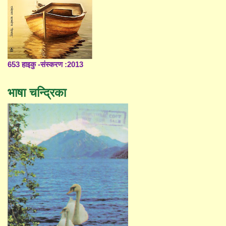
653 हाइकु -संस्करण :2013
भाषा चन्द्रिका