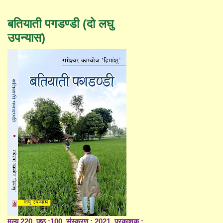
बतियाती पगडण्डी (दो लघु
उपन्यास)
मूल्य 220, पृष्ठ :100, संस्करण : 2021, प्रकाशक :