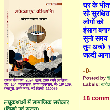
घर के भीत
रहे सुरक्षित
लोगों को
इंसान बना
सुनो समय
तुम अच्छे
जल्दी आन
-0-
Posted by
स
प्रथम संस्करण: 2024, मूल्य: 280 रुपये (सज़िल्द),
Labels:
कविता
पृष्ठ: 104, प्रकाशक: अयन प्रकाशन, जे- 19/ 139,
राजापुरी, उत्तम नगर, नई दिल्ली- 110059
18 comm
लघुकथाओं में सामाजिक सरोकार
(विमर्श एवं सृजन)