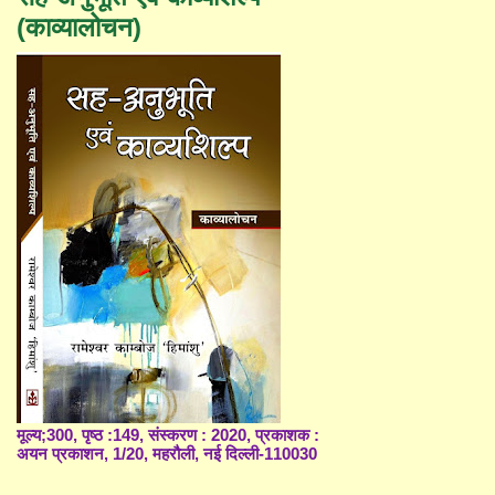
(काव्यालोचन)
मूल्य;300, पृष्ठ :149, संस्करण : 2020, प्रकाशक :
अयन प्रकाशन, 1/20, महरौली, नई दिल्ली-110030