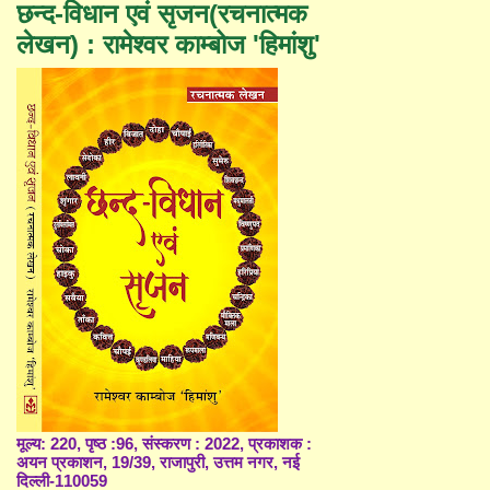
छन्द-विधान एवं सृजन(रचनात्मक
लेखन) : रामेश्वर काम्बोज 'हिमांशु'
मूल्य: 220, पृष्ठ :96, संस्करण : 2022, प्रकाशक :
अयन प्रकाशन, 19/39, राजापुरी, उत्तम नगर, नई
दिल्ली-110059