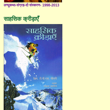
लग्घुकथा-संग्रह-दो संस्करण- 1998-2013
साहसिक क्रीड़ाएँ