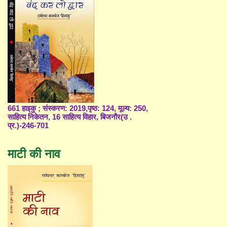
661 हाइकु ; संस्करण: 2019,पृष्ठ: 124, मूल्य: 250,
साहित्य निकेतन, 16 साहित्य विहार, बिजनौर(उ .
प्र.)-246-701
माटी की नाव