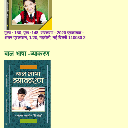
मूल्य : 150, पृष्ठ :148, संस्करण : 2020 प्रकाशक :
अयन प्रकाशन, 1/20, महरौली, नई दिल्ली-110030 2
बाल भाषा -व्याकरण