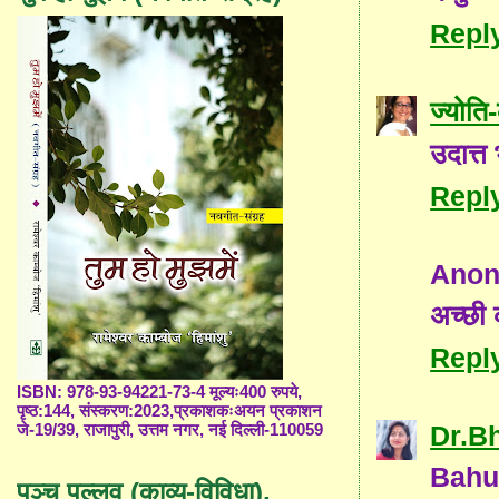
Repl
ज्योत
उदात्त 
Repl
Ano
अच्छी
Repl
ISBN: 978-93-94221-73-4 मूल्यः400 रुपये,
पृष्ठ:144, संस्करण:2023,प्रकाशकःअयन प्रकाशन
Dr.B
जे-19/39, राजापुरी, उत्तम नगर, नई दिल्ली-110059
Bahu
पञ्च पल्लव (काव्य-विविधा),