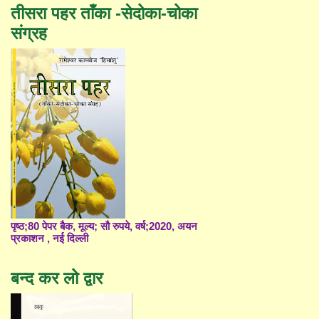
तीसरा पहर ताँका -सेदोका-चोका
संग्रह
पृष्ठ;80 पेपर बैक, मूल्य; सौ रुपये, वर्ष;2020, अयन
प्रकाशन , नई दिल्ली
बन्द कर लो द्वार