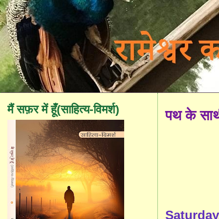
मैं सफ़र में हूँ(साहित्य-विमर्श)
पथ के सा
Saturday