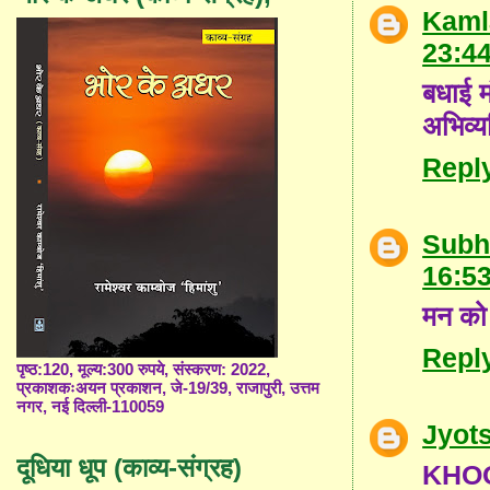
Kaml
23:4
बधाई म
अभिव्यक
Repl
Subh
16:5
मन को 
Repl
पृष्ठ:120, मूल्य:300 रुपये, संस्करण: 2022,
प्रकाशकःअयन प्रकाशन, जे-19/39, राजापुरी, उत्तम
नगर, नई दिल्ली-110059
Jyot
दूधिया धूप (काव्य-संग्रह)
KHOO