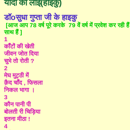
यादों की लोई(हाइकु)
डॉoसुधा गुप्ता
जी
के हाइकु
[आज आप 78 वर्ष पूरे करके 79 वें वर्ष में प्रवेश कर र
साथ हैं ]
1
काँटों की खेती
जीवन जोत दिया
चुभे तो रोती ?
2
मेघ मुट्ठी में
क़ैद चाँद , फिसला
निकल भागा ।
3
कौन पानी पी
बोलती री चिड़िया
इतना मीठा !
4