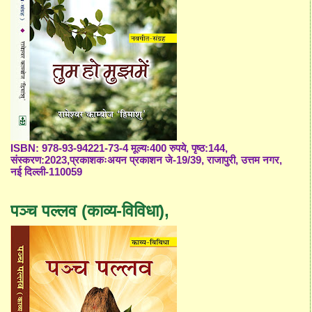
ISBN: 978-93-94221-73-4 मूल्यः400 रुपये, पृष्ठ:144,
संस्करण:2023,प्रकाशकःअयन प्रकाशन जे-19/39, राजापुरी, उत्तम नगर,
नई दिल्ली-110059
पञ्च पल्लव (काव्य-विविधा),