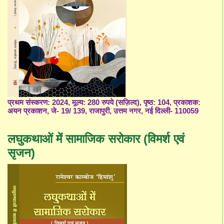
प्रथम संस्करण: 2024, मूल्य: 280 रुपये (सज़िल्द), पृष्ठ: 104, प्रकाशक:
अयन प्रकाशन, जे- 19/ 139, राजापुरी, उत्तम नगर, नई दिल्ली- 110059
लघुकथाओं में सामाजिक सरोकार (विमर्श एवं
सृजन)