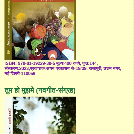
ISBN: 978-81-19229-38-5 मूल्यः400 रुपये, पृष्ठ:144,
संस्करण:2023,प्रकाशकःअयन प्रकाशन जे-19/39, राजापुरी, उत्तम नगर,
नई दिल्ली-110059
तुम हो मुझमे (नवगीत-संग्रह)