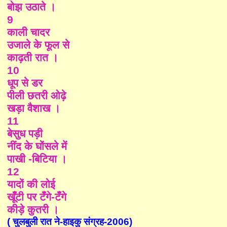
बोझ उठाते ।
9
काली चादर
उजाले के फूल से
काढ़ती रात ।
10
धूप से डर
पीली छतरी ओढ़े
खड़ा वैशाख ।
11
बेसुध पड़ी
नींद के घोंसले में
पाखी -बिटिया ।
12
यादों की लोई
खूँटी पर टँगे-टँगे
कीड़े कुतरी ।
( चुलबुली रात ने-हाइकु संग्रह-2006)