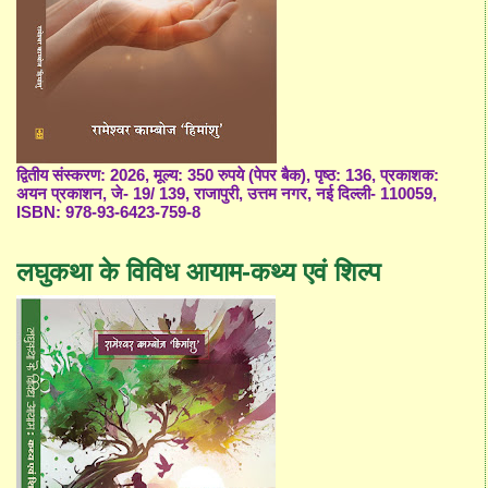
द्वितीय संस्करण: 2026, मूल्य: 350 रुपये (पेपर बैक), पृष्ठ: 136, प्रकाशक:
अयन प्रकाशन, जे- 19/ 139, राजापुरी, उत्तम नगर, नई दिल्ली- 110059,
ISBN: 978-93-6423-759-8
लघुकथा के विविध आयाम-कथ्य एवं शिल्प