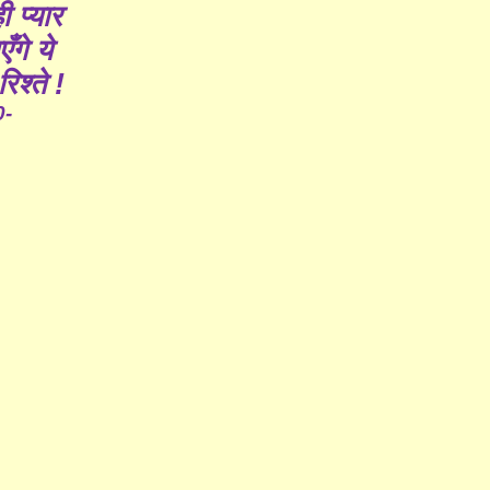
ी प्यार
ँगे ये
रिश्ते !
0-