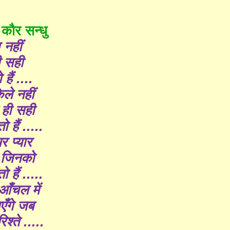
कौर सन्धु
नहीं
ी सही
 हैं ....
ले नहीं
 ही सही
ो हैं .....
र प्यार
ै जिनको
ो हैं .....
आँचल में
एँगे जब
िश्ते .....