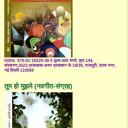
ISBN: 978-81-19229-38-5 मूल्यः400 रुपये, पृष्ठ:144,
संस्करण:2023,प्रकाशकःअयन प्रकाशन जे-19/39, राजापुरी, उत्तम नगर,
नई दिल्ली-110059
तुम हो मुझमे (नवगीत-संग्रह)