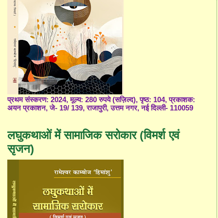
प्रथम संस्करण: 2024, मूल्य: 280 रुपये (सज़िल्द), पृष्ठ: 104, प्रकाशक:
अयन प्रकाशन, जे- 19/ 139, राजापुरी, उत्तम नगर, नई दिल्ली- 110059
लघुकथाओं में सामाजिक सरोकार (विमर्श एवं
सृजन)