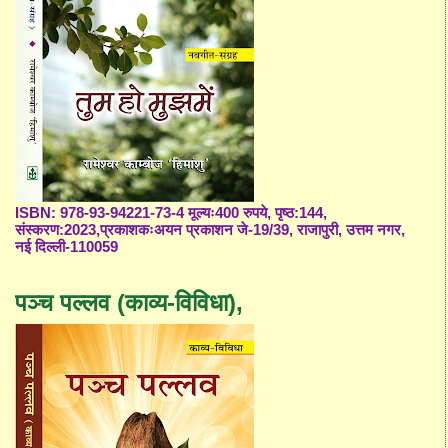
ISBN: 978-93-94221-73-4 मूल्यः400 रुपये, पृष्ठ:144,
संस्करण:2023,प्रकाशकःअयन प्रकाशन जे-19/39, राजापुरी, उत्तम नगर,
नई दिल्ली-110059
पञ्च पल्लव (काव्य-विविधा),