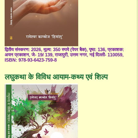
द्वितीय संस्करण: 2026, मूल्य: 350 रुपये (पेपर बैक), पृष्ठ: 136, प्रकाशक:
अयन प्रकाशन, जे- 19/ 139, राजापुरी, उत्तम नगर, नई दिल्ली- 110059,
ISBN: 978-93-6423-759-8
लघुकथा के विविध आयाम-कथ्य एवं शिल्प