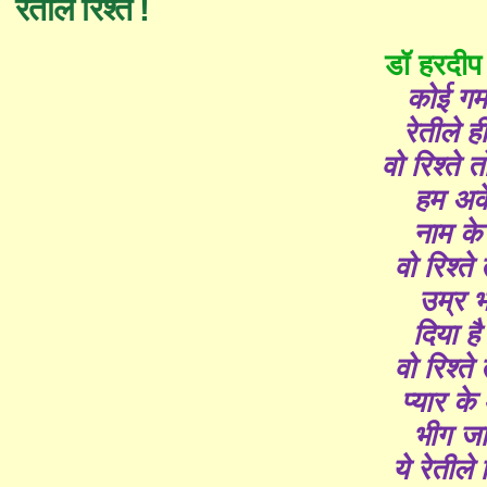
रेतीले रिश्ते !
डॉ हरदीप 
कोई गम 
रेतीले ह
वो रिश्ते तो
हम अके
नाम के
वो रिश्ते त
उम्र भ
दिया ह
वो रिश्ते त
प्यार
के
भीग जा
ये रेतीले र