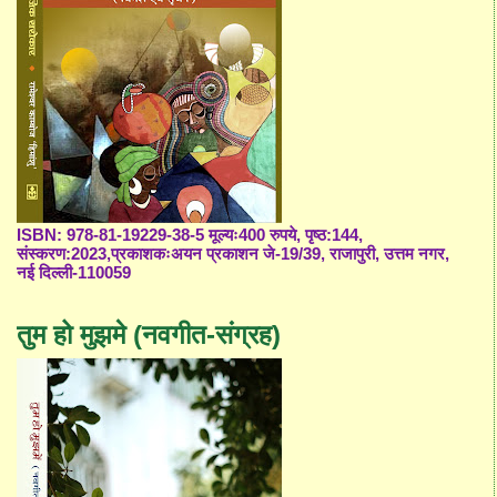
ISBN: 978-81-19229-38-5 मूल्यः400 रुपये, पृष्ठ:144,
संस्करण:2023,प्रकाशकःअयन प्रकाशन जे-19/39, राजापुरी, उत्तम नगर,
नई दिल्ली-110059
तुम हो मुझमे (नवगीत-संग्रह)