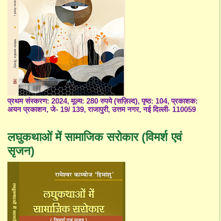
प्रथम संस्करण: 2024, मूल्य: 280 रुपये (सज़िल्द), पृष्ठ: 104, प्रकाशक:
अयन प्रकाशन, जे- 19/ 139, राजापुरी, उत्तम नगर, नई दिल्ली- 110059
लघुकथाओं में सामाजिक सरोकार (विमर्श एवं
सृजन)