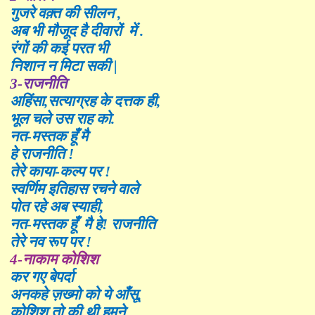
गुजरे वक़्त की सीलन
,
अब भी मौजूद है दीवारों
में
.
रंगों की कई परत भी
निशान न मिटा सकी
|
3-
राजनीति
अहिंसा
,
सत्याग्रह के दत्तक ही
,
भूल चले उस राह को.
नत-मस्तक हूँ मै
हे राजनीति
!
तेरे काया-कल्प प
र !
स्वर्णिम इतिहास रचने वाले
पोत रहे अब स्या
ही,
नत-मस्तक हूँ मै हे! राजनीति
तेरे नव रूप
पर !
4-
नाकाम कोशिश
कर ग
ए
बेपर्दा
अनकहे ज़ख्मो को ये
आँ
सू
,
कोशिश तो की थी
हमने