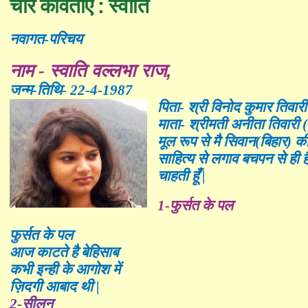
चार कविताएँ : स्वाति
नवागत-परिचय
नाम -
स्वाति वल्लभा राज,
जन्म-तिथि- 22-4-1987
पिता- श्री विनोद कुमार तिवारी
माता- श्रीमती अनीता तिवारी
(
मूल रूप से मै सिवान(बिहार) की
साहित्य से लगाव बचपन से ही 
चाहती हूँ
|
1-
फुर्सत के पल
फुर्सत के पल
आज काटते है बेहिसाब
कभी इन्ही के आगोश में
ज़िदगी आबाद थी
|
2-
सीलन