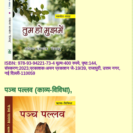
ISBN: 978-93-94221-73-4 मूल्यः400 रुपये, पृष्ठ:144,
संस्करण:2023,प्रकाशकःअयन प्रकाशन जे-19/39, राजापुरी, उत्तम नगर,
नई दिल्ली-110059
पञ्च पल्लव (काव्य-विविधा),