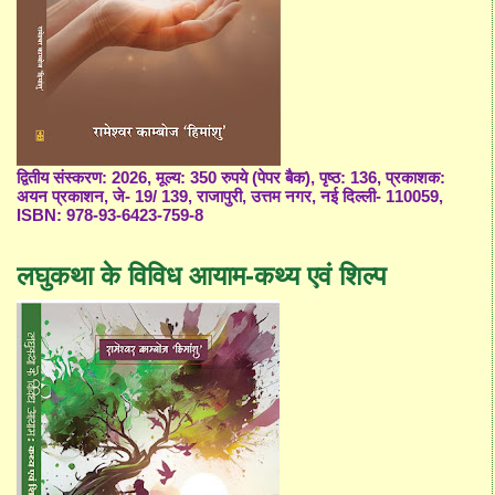
द्वितीय संस्करण: 2026, मूल्य: 350 रुपये (पेपर बैक), पृष्ठ: 136, प्रकाशक:
अयन प्रकाशन, जे- 19/ 139, राजापुरी, उत्तम नगर, नई दिल्ली- 110059,
ISBN: 978-93-6423-759-8
लघुकथा के विविध आयाम-कथ्य एवं शिल्प