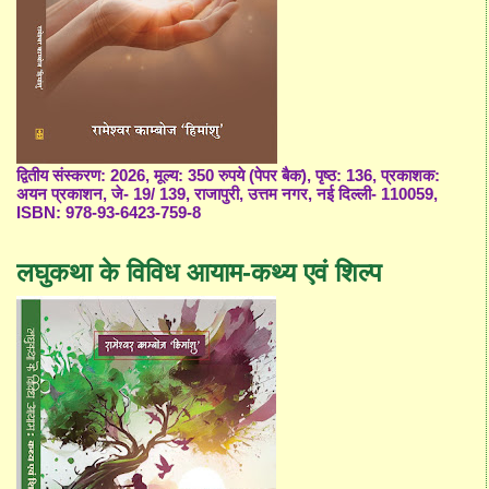
द्वितीय संस्करण: 2026, मूल्य: 350 रुपये (पेपर बैक), पृष्ठ: 136, प्रकाशक:
अयन प्रकाशन, जे- 19/ 139, राजापुरी, उत्तम नगर, नई दिल्ली- 110059,
ISBN: 978-93-6423-759-8
लघुकथा के विविध आयाम-कथ्य एवं शिल्प