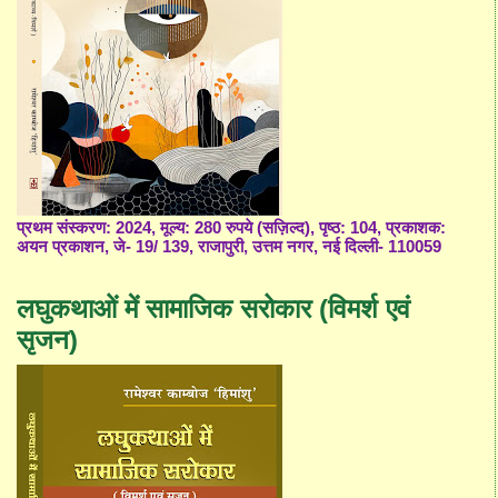
प्रथम संस्करण: 2024, मूल्य: 280 रुपये (सज़िल्द), पृष्ठ: 104, प्रकाशक:
अयन प्रकाशन, जे- 19/ 139, राजापुरी, उत्तम नगर, नई दिल्ली- 110059
लघुकथाओं में सामाजिक सरोकार (विमर्श एवं
सृजन)