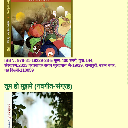
ISBN: 978-81-19229-38-5 मूल्यः400 रुपये, पृष्ठ:144,
संस्करण:2023,प्रकाशकःअयन प्रकाशन जे-19/39, राजापुरी, उत्तम नगर,
नई दिल्ली-110059
तुम हो मुझमे (नवगीत-संग्रह)