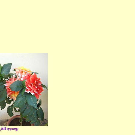
 ,केवि हज़रतपुर