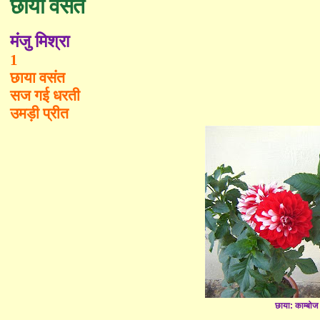
छाया वसंत
मंजु मिश्रा
1
छाया वसंत
सज गई धरती
उमड़ी प्रीत
छाया: काम्बोज