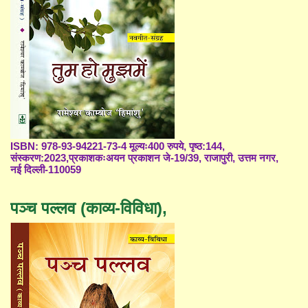
ISBN: 978-93-94221-73-4 मूल्यः400 रुपये, पृष्ठ:144,
संस्करण:2023,प्रकाशकःअयन प्रकाशन जे-19/39, राजापुरी, उत्तम नगर,
नई दिल्ली-110059
पञ्च पल्लव (काव्य-विविधा),