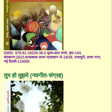
ISBN: 978-81-19229-38-5 मूल्यः400 रुपये, पृष्ठ:144,
संस्करण:2023,प्रकाशकःअयन प्रकाशन जे-19/39, राजापुरी, उत्तम नगर,
नई दिल्ली-110059
तुम हो मुझमे (नवगीत-संग्रह)