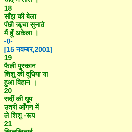
18
साँझ की बेला
पंछी ॠचा सुनाते
मैं हूँ अकेला ।
-0-
[15
नवम्बर
,2001]
19
फैली मुस्कान
शिशु की दूधिया या
हुआ विहान ।
20
सर्दी की धूप
उतरी आँगन में
ले शिशु -रूप
21
खिलखिलाई