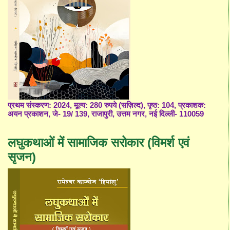
प्रथम संस्करण: 2024, मूल्य: 280 रुपये (सज़िल्द), पृष्ठ: 104, प्रकाशक:
अयन प्रकाशन, जे- 19/ 139, राजापुरी, उत्तम नगर, नई दिल्ली- 110059
लघुकथाओं में सामाजिक सरोकार (विमर्श एवं
सृजन)