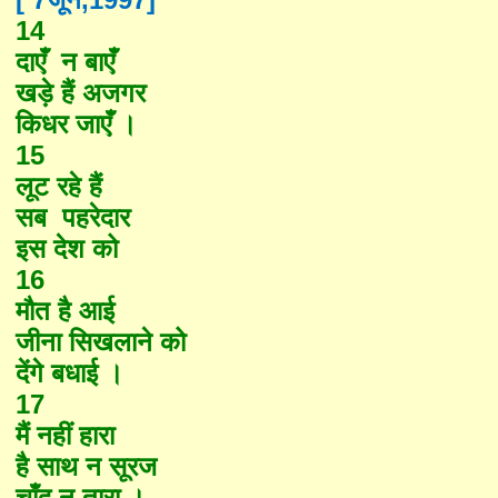
14
दाएँ न बाएँ
खड़े हैं अजगर
किधर जाएँ ।
15
लूट रहे हैं
सब पहरेदार
इस देश को
16
मौत है आई
जीना सिखलाने को
देंगे बधाई ।
17
मैं नहीं हारा
है साथ न सूरज
चाँद न तारा ।