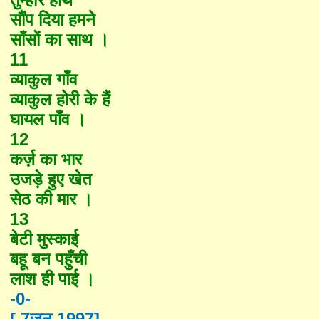
सौंप दिया हमने
साँसों का साथ ।
11
व्याकुल गाँव
व्याकुल होरी के हैं
घायल पाँव ।
12
कर्ज़ का भार
उजड़े हुए खेत
सेठ की मार ।
13
बेटी मुस्काई
बहू बन पहुँची
लाश ही पाई ।
-0-
[ 7
जून
,1997]