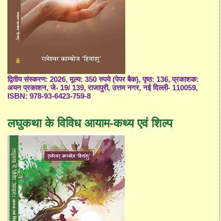
द्वितीय संस्करण: 2026, मूल्य: 350 रुपये (पेपर बैक), पृष्ठ: 136, प्रकाशक:
अयन प्रकाशन, जे- 19/ 139, राजापुरी, उत्तम नगर, नई दिल्ली- 110059,
ISBN: 978-93-6423-759-8
लघुकथा के विविध आयाम-कथ्य एवं शिल्प