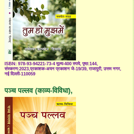
ISBN: 978-93-94221-73-4 मूल्यः400 रुपये, पृष्ठ:144,
संस्करण:2023,प्रकाशकःअयन प्रकाशन जे-19/39, राजापुरी, उत्तम नगर,
नई दिल्ली-110059
पञ्च पल्लव (काव्य-विविधा),