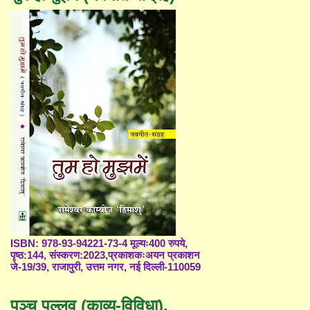
ISBN: 978-93-94221-73-4 मूल्यः400 रुपये,
पृष्ठ:144, संस्करण:2023,प्रकाशकःअयन प्रकाशन
जे-19/39, राजापुरी, उत्तम नगर, नई दिल्ली-110059
पञ्च पल्लव (काव्य-विविधा),