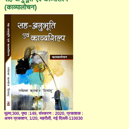
(काव्यालोचन)
मूल्य;300, पृष्ठ :149, संस्करण : 2020, प्रकाशक :
अयन प्रकाशन, 1/20, महरौली, नई दिल्ली-110030