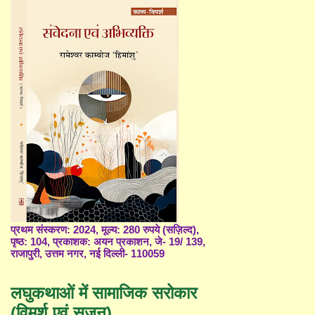
प्रथम संस्करण: 2024, मूल्य: 280 रुपये (सज़िल्द),
पृष्ठ: 104, प्रकाशक: अयन प्रकाशन, जे- 19/ 139,
राजापुरी, उत्तम नगर, नई दिल्ली- 110059
लघुकथाओं में सामाजिक सरोकार
(विमर्श एवं सृजन)