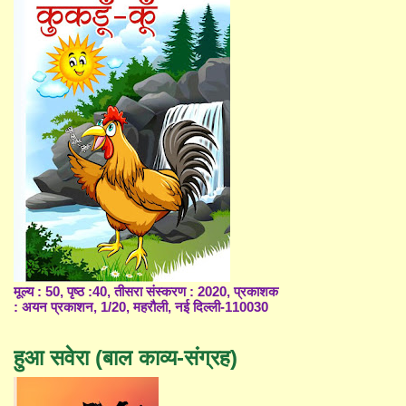
मूल्य : 50, पृष्ठ :40, तीसरा संस्करण : 2020, प्रकाशक
: अयन प्रकाशन, 1/20, महरौली, नई दिल्ली-110030
हुआ सवेरा (बाल काव्य-संग्रह)