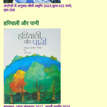
अंग्रेज़ी से अनुवाद-चौथी आवृत्ति 2024,मूल्यः415 रुपये,
पृष्ठः356
हरियाली और पानी
बालकथा -पहला संस्करण-2017, आठवीं आवृत्ति;2024,