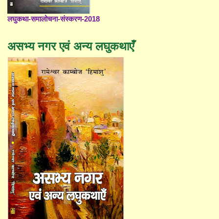
लघुकथा-समालोचना-संस्करण-2018
असभ्य नगर एवं अन्य लघुकथाएँ