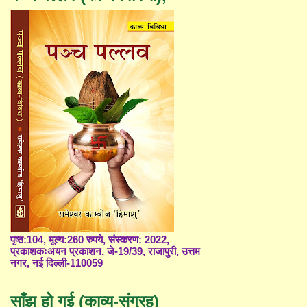
पृष्ठ:104, मूल्य:260 रुपये, संस्करण: 2022,
प्रकाशकःअयन प्रकाशन, जे-19/39, राजापुरी, उत्तम
नगर, नई दिल्ली-110059
साँझ हो गई (काव्य-संग्रह)