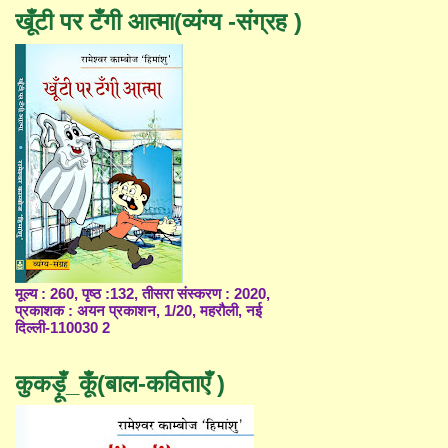
खूँटी पर टँगी आत्मा(व्यंग्य -संग्रह )
मूल्य : 260, पृष्ठ :132, तीसरा संस्करण : 2020,
प्रकाशक : अयन प्रकाशन, 1/20, महरौली, नई
दिल्ली-110030 2
कुकड़ूँ_कूँ(बाल-कविताएँ )