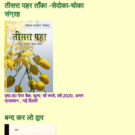
तीसरा पहर ताँका -सेदोका-चोका
संग्रह
पृष्ठ;80 पेपर बैक, मूल्य; सौ रुपये, वर्ष;2020, अयन
प्रकाशन , नई दिल्ली
बन्द कर लो द्वार