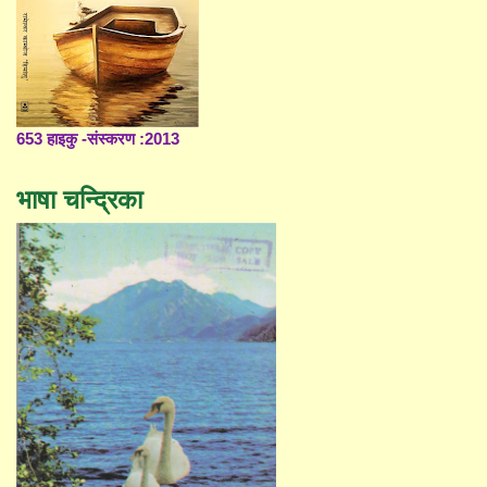
653 हाइकु -संस्करण :2013
भाषा चन्द्रिका