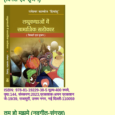
ISBN: 978-81-19229-38-5 मूल्यः400 रुपये,
पृष्ठ:144, संस्करण:2023,प्रकाशकःअयन प्रकाशन
जे-19/39, राजापुरी, उत्तम नगर, नई दिल्ली-110059
तुम हो मुझमे (नवगीत-संग्रह)