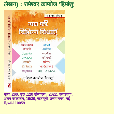
लेखन) : रामेश्वर काम्बोज 'हिमांशु'
मूल्य :260, पृष्ठ :120 संस्करण : 2022, प्रकाशक :
अयन प्रकाशन, 19/39, राजापुरी, उत्तम नगर, नई
दिल्ली-110059