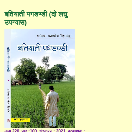
बतियाती पगडण्डी (दो लघु
उपन्यास)
मूल्य 220, पृष्ठ :100, संस्करण : 2021, प्रकाशक :