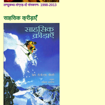
लग्घुकथा-संग्रह-दो संस्करण- 1998-2013
साहसिक क्रीड़ाएँ