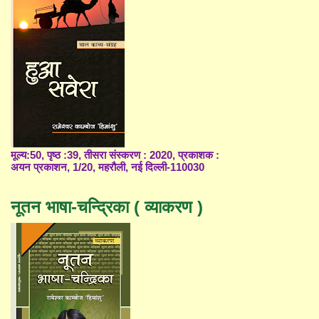
मूल्य:50, पृष्ठ :39, तीसरा संस्करण : 2020, प्रकाशक :
अयन प्रकाशन, 1/20, महरौली, नई दिल्ली-110030
नूतन भाषा-चन्द्रिका ( व्याकरण )