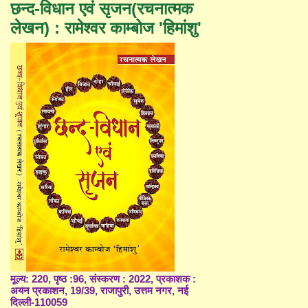
छन्द-विधान एवं सृजन(रचनात्मक
लेखन) : रामेश्वर काम्बोज 'हिमांशु'
मूल्य: 220, पृष्ठ :96, संस्करण : 2022, प्रकाशक :
अयन प्रकाशन, 19/39, राजापुरी, उत्तम नगर, नई
दिल्ली-110059