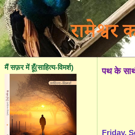
मैं सफ़र में हूँ(साहित्य-विमर्श)
पथ के सा
Friday, 