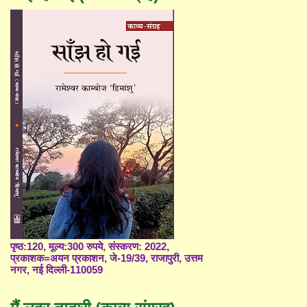
पृष्ठ:120, मूल्य:300 रुपये, संस्करण: 2022,
प्रकाशक=अयन प्रकाशन, जे-19/39, राजापुरी, उत्तम
नगर, नई दिल्ली-110059