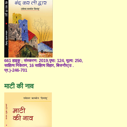
661 हाइकु ; संस्करण: 2019,पृष्ठ: 124, मूल्य: 250,
साहित्य निकेतन, 16 साहित्य विहार, बिजनौर(उ .
प्र.)-246-701
माटी की नाव