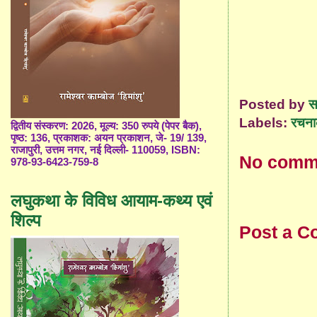
Posted by
स
Labels:
रचना
द्वितीय संस्करण: 2026, मूल्य: 350 रुपये (पेपर बैक),
पृष्ठ: 136, प्रकाशक: अयन प्रकाशन, जे- 19/ 139,
राजापुरी, उत्तम नगर, नई दिल्ली- 110059, ISBN:
No comm
978-93-6423-759-8
लघुकथा के विविध आयाम-कथ्य एवं
शिल्प
Post a 