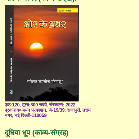
पृष्ठ:120, मूल्य:300 रुपये, संस्करण: 2022,
प्रकाशकःअयन प्रकाशन, जे-19/39, राजापुरी, उत्तम
नगर, नई दिल्ली-110059
दूधिया धूप (काव्य-संग्रह)