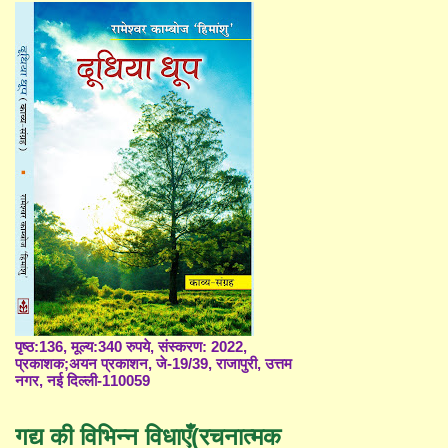
पृष्ठ:136, मूल्य:340 रुपये, संस्करण: 2022,
प्रकाशक;अयन प्रकाशन, जे-19/39, राजापुरी, उत्तम
नगर, नई दिल्ली-110059
गद्य की विभिन्न विधाएँ(रचनात्मक