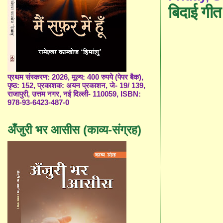
बिदाई गीत
प्रथम संस्करण: 2026, मूल्य: 400 रुपये (पेपर बैक),
पृष्ठ: 152, प्रकाशक: अयन प्रकाशन, जे- 19/ 139,
राजापुरी, उत्तम नगर, नई दिल्ली- 110059, ISBN:
978-93-6423-487-0
अँजुरी भर आसीस (काव्य-संग्रह)