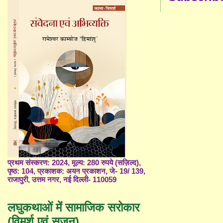
प्रथम संस्करण: 2024, मूल्य: 280 रुपये (सज़िल्द),
पृष्ठ: 104, प्रकाशक: अयन प्रकाशन, जे- 19/ 139,
राजापुरी, उत्तम नगर, नई दिल्ली- 110059
लघुकथाओं में सामाजिक सरोकार
(विमर्श एवं सृजन)