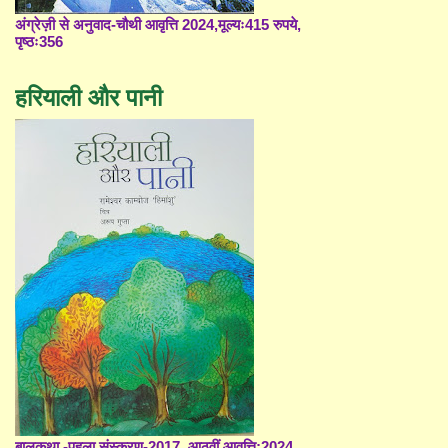
अंग्रेज़ी से अनुवाद-चौथी आवृत्ति 2024,मूल्यः415 रुपये,
पृष्ठः356
हरियाली और पानी
बालकथा -पहला संस्करण-2017, आठवीं आवृत्ति;2024,