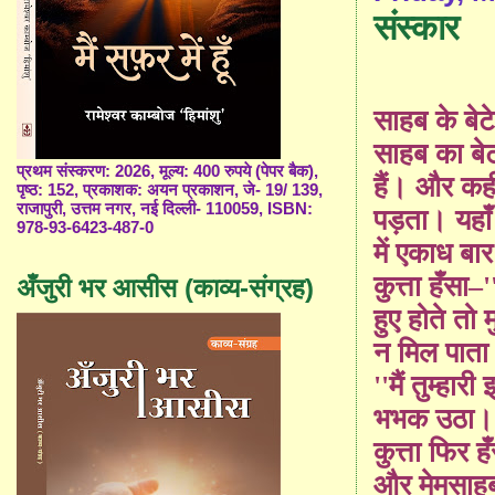
संस्कार
साहब के बेटे
साहब का बेट
प्रथम संस्करण: 2026, मूल्य: 400 रुपये (पेपर बैक),
हैं। और कही
पृष्ठ: 152, प्रकाशक: अयन प्रकाशन, जे- 19/ 139,
राजापुरी, उत्तम नगर, नई दिल्ली- 110059, ISBN:
पड़ता। यहाँ 
978-93-6423-487-0
में एकाध बा
कुत्ता हँसा
–'
अँजुरी भर आसीस (काव्य-संग्रह)
हुए होते तो
न मिल पाता।
''
मैं तुम्हारी
भभक उठा।
कुत्ता फिर ह
और मेमसाहब द