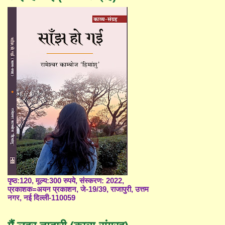
पृष्ठ:120, मूल्य:300 रुपये, संस्करण: 2022,
प्रकाशक=अयन प्रकाशन, जे-19/39, राजापुरी, उत्तम
नगर, नई दिल्ली-110059