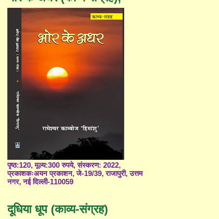
पृष्ठ:120, मूल्य:300 रुपये, संस्करण: 2022,
प्रकाशकःअयन प्रकाशन, जे-19/39, राजापुरी, उत्तम
नगर, नई दिल्ली-110059
दूधिया धूप (काव्य-संग्रह)