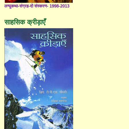
लग्घुकथा-संग्रह-दो संस्करण- 1998-2013
साहसिक क्रीड़ाएँ