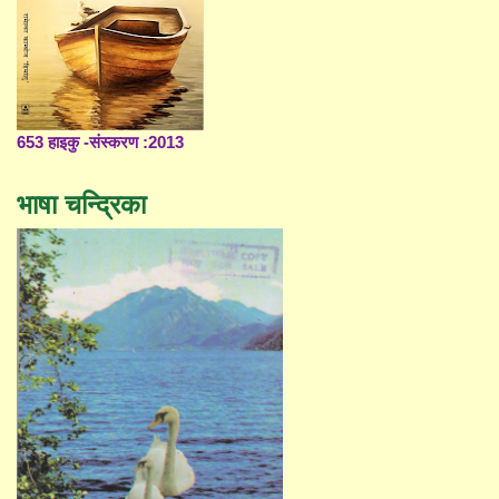
653 हाइकु -संस्करण :2013
भाषा चन्द्रिका