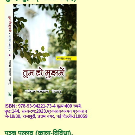
ISBN: 978-93-94221-73-4 मूल्यः400 रुपये,
पृष्ठ:144, संस्करण:2023,प्रकाशकःअयन प्रकाशन
जे-19/39, राजापुरी, उत्तम नगर, नई दिल्ली-110059
पञ्च पल्लव (काव्य-विविधा),