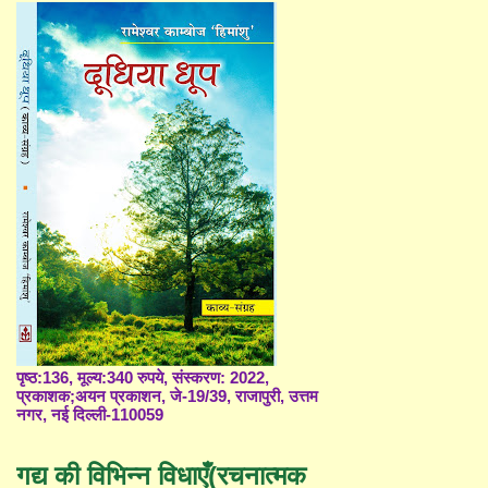
पृष्ठ:136, मूल्य:340 रुपये, संस्करण: 2022,
प्रकाशक;अयन प्रकाशन, जे-19/39, राजापुरी, उत्तम
नगर, नई दिल्ली-110059
गद्य की विभिन्न विधाएँ(रचनात्मक