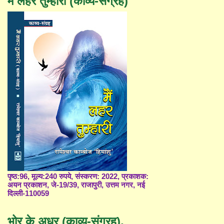
मैं लहर तुम्हारी (काव्य-संग्रह)
पृष्ठ:96, मूल्य:240 रुपये, संस्करण: 2022, प्रकाशक:
अयन प्रकाशन, जे-19/39, राजापुरी, उत्तम नगर, नई
दिल्ली-110059
भोर के अधर (काव्य-संग्रह),