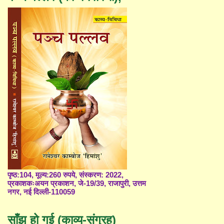
पृष्ठ:104, मूल्य:260 रुपये, संस्करण: 2022,
प्रकाशकःअयन प्रकाशन, जे-19/39, राजापुरी, उत्तम
नगर, नई दिल्ली-110059
साँझ हो गई (काव्य-संग्रह)