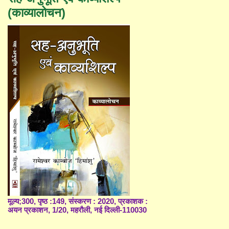
(काव्यालोचन)
मूल्य;300, पृष्ठ :149, संस्करण : 2020, प्रकाशक :
अयन प्रकाशन, 1/20, महरौली, नई दिल्ली-110030