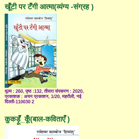
खूँटी पर टँगी आत्मा(व्यंग्य -संग्रह )
मूल्य : 260, पृष्ठ :132, तीसरा संस्करण : 2020,
प्रकाशक : अयन प्रकाशन, 1/20, महरौली, नई
दिल्ली-110030 2
कुकड़ूँ_कूँ(बाल-कविताएँ )