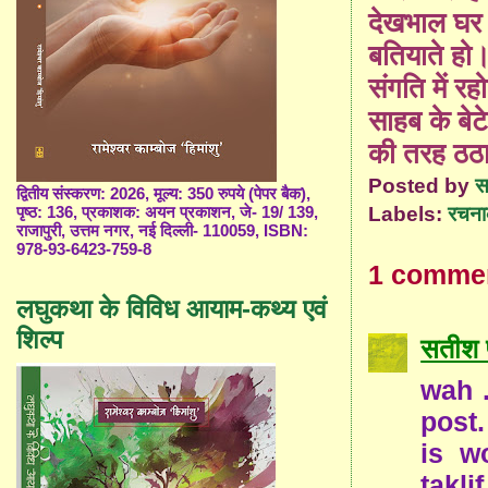
देखभाल घर
बतियाते हो।
संगति में रहो
साहब के बे
की तरह ठठा
Posted by
स
द्वितीय संस्करण: 2026, मूल्य: 350 रुपये (पेपर बैक),
Labels:
रचना
पृष्ठ: 136, प्रकाशक: अयन प्रकाशन, जे- 19/ 139,
राजापुरी, उत्तम नगर, नई दिल्ली- 110059, ISBN:
978-93-6423-759-8
1 comme
लघुकथा के विविध आयाम-कथ्य एवं
शिल्प
सतीश 
wah .
post.
is w
taklif