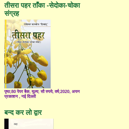
तीसरा पहर ताँका -सेदोका-चोका
संग्रह
पृष्ठ;80 पेपर बैक, मूल्य; सौ रुपये, वर्ष;2020, अयन
प्रकाशन , नई दिल्ली
बन्द कर लो द्वार