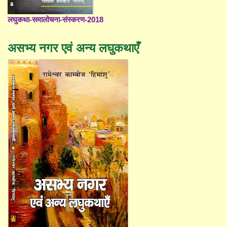
लघुकथा-समालोचना-संस्करण-2018
असभ्य नगर एवं अन्य लघुकथाएँ