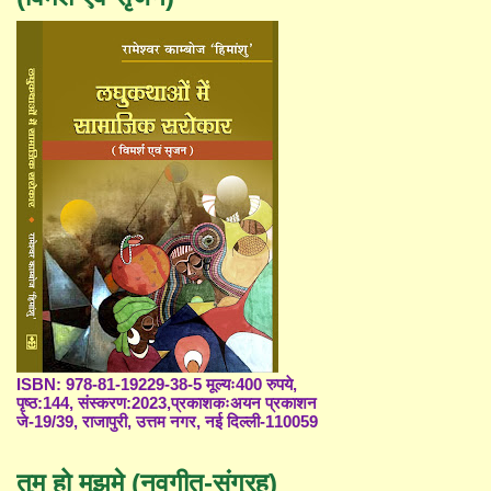
ISBN: 978-81-19229-38-5 मूल्यः400 रुपये,
पृष्ठ:144, संस्करण:2023,प्रकाशकःअयन प्रकाशन
जे-19/39, राजापुरी, उत्तम नगर, नई दिल्ली-110059
तुम हो मुझमे (नवगीत-संग्रह)