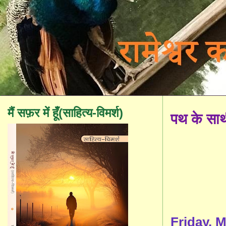
मैं सफ़र में हूँ(साहित्य-विमर्श)
पथ के सा
Friday, M