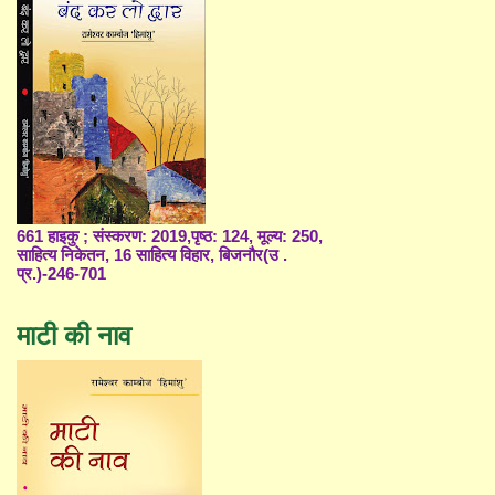
661 हाइकु ; संस्करण: 2019,पृष्ठ: 124, मूल्य: 250,
साहित्य निकेतन, 16 साहित्य विहार, बिजनौर(उ .
प्र.)-246-701
माटी की नाव