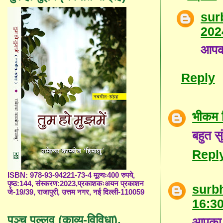
sur
202
आपका
Reply
भीकम 
बहुत स
Repl
ISBN: 978-93-94221-73-4 मूल्यः400 रुपये,
पृष्ठ:144, संस्करण:2023,प्रकाशकःअयन प्रकाशन
surb
जे-19/39, राजापुरी, उत्तम नगर, नई दिल्ली-110059
16:3
पञ्च पल्लव (काव्य-विविधा),
आपका ह