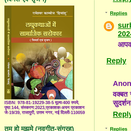
Replies
sur
202
आपका
Reply
Ano
वक्बत 
सुदर्श
ISBN: 978-81-19229-38-5 मूल्यः400 रुपये,
पृष्ठ:144, संस्करण:2023,प्रकाशकःअयन प्रकाशन
Repl
जे-19/39, राजापुरी, उत्तम नगर, नई दिल्ली-110059
तुम हो मुझमे (नवगीत-संग्रह)
Replies