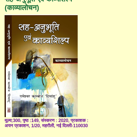
(काव्यालोचन)
मूल्य;300, पृष्ठ :149, संस्करण : 2020, प्रकाशक :
अयन प्रकाशन, 1/20, महरौली, नई दिल्ली-110030