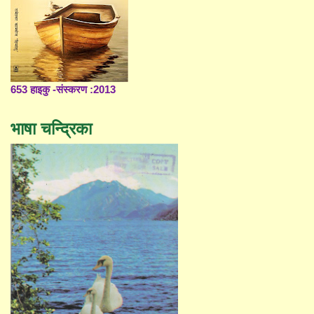
653 हाइकु -संस्करण :2013
भाषा चन्द्रिका