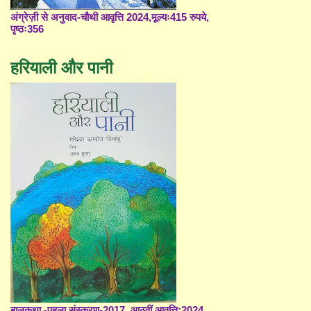
अंग्रेज़ी से अनुवाद-चौथी आवृत्ति 2024,मूल्यः415 रुपये,
पृष्ठः356
हरियाली और पानी
बालकथा -पहला संस्करण-2017, आठवीं आवृत्ति;2024,