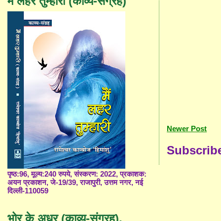
मैं लहर तुम्हारी (काव्य-संग्रह)
Newer Post
Subscrib
पृष्ठ:96, मूल्य:240 रुपये, संस्करण: 2022, प्रकाशक:
अयन प्रकाशन, जे-19/39, राजापुरी, उत्तम नगर, नई
दिल्ली-110059
भोर के अधर (काव्य-संग्रह),