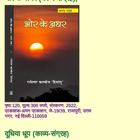
पृष्ठ:120, मूल्य:300 रुपये, संस्करण: 2022,
प्रकाशकःअयन प्रकाशन, जे-19/39, राजापुरी, उत्तम
नगर, नई दिल्ली-110059
दूधिया धूप (काव्य-संग्रह)