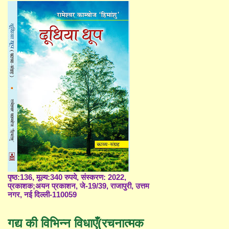
पृष्ठ:136, मूल्य:340 रुपये, संस्करण: 2022,
प्रकाशक;अयन प्रकाशन, जे-19/39, राजापुरी, उत्तम
नगर, नई दिल्ली-110059
गद्य की विभिन्न विधाएँ(रचनात्मक