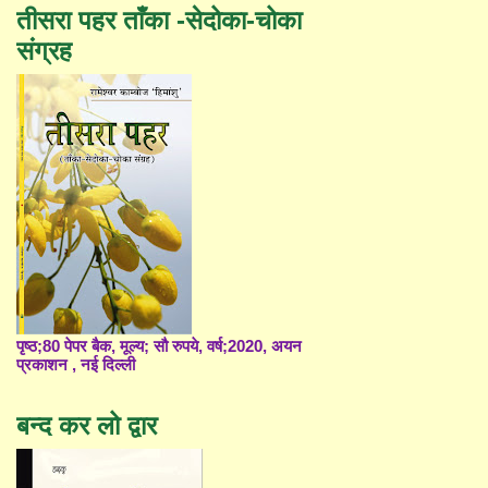
तीसरा पहर ताँका -सेदोका-चोका
संग्रह
पृष्ठ;80 पेपर बैक, मूल्य; सौ रुपये, वर्ष;2020, अयन
प्रकाशन , नई दिल्ली
बन्द कर लो द्वार