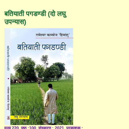
बतियाती पगडण्डी (दो लघु
उपन्यास)
मूल्य 220, पृष्ठ :100, संस्करण : 2021, प्रकाशक :