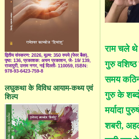
राम चले
थ
द्वितीय संस्करण: 2026, मूल्य: 350 रुपये (पेपर बैक),
पृष्ठ: 136, प्रकाशक: अयन प्रकाशन, जे- 19/ 139,
गु
रु
व
शिष्ठ 
राजापुरी, उत्तम नगर, नई दिल्ली- 110059, ISBN:
978-93-6423-759-8
समय कठि
लघुकथा के विविध आयाम-कथ्य एवं
गु
रु
के शब्द
शिल्प
मर्यादा पुरु
शब
री
,
अहल