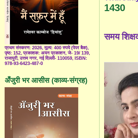
1430
समय शिक्
प्रथम संस्करण: 2026, मूल्य: 400 रुपये (पेपर बैक),
पृष्ठ: 152, प्रकाशक: अयन प्रकाशन, जे- 19/ 139,
राजापुरी, उत्तम नगर, नई दिल्ली- 110059, ISBN:
978-93-6423-487-0
अँजुरी भर आसीस (काव्य-संग्रह)