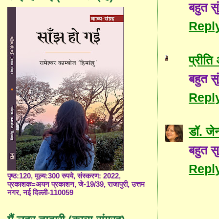
बहुत स
Repl
प्रीति
बहुत स
Repl
डॉ. जे
बहुत स
Repl
पृष्ठ:120, मूल्य:300 रुपये, संस्करण: 2022,
प्रकाशक=अयन प्रकाशन, जे-19/39, राजापुरी, उत्तम
नगर, नई दिल्ली-110059