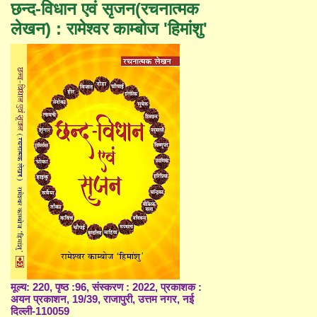
छन्द-विधान एवं सृजन(रचनात्मक
लेखन) : रामेश्वर काम्बोज 'हिमांशु'
मूल्य: 220, पृष्ठ :96, संस्करण : 2022, प्रकाशक :
अयन प्रकाशन, 19/39, राजापुरी, उत्तम नगर, नई
दिल्ली-110059