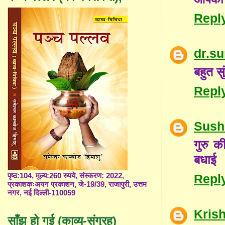
Repl
dr.s
बहुत स
Repl
Sush
गुरु क
बधाई
Repl
पृष्ठ:104, मूल्य:260 रुपये, संस्करण: 2022,
प्रकाशकःअयन प्रकाशन, जे-19/39, राजापुरी, उत्तम
नगर, नई दिल्ली-110059
Kris
साँझ हो गई (काव्य-संग्रह)