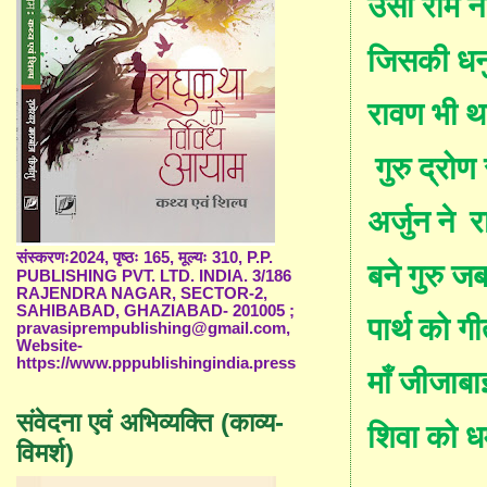
उसी राम ने
जिस
की धनु
रावण भी
थ
गु
रु
द्रोण
अर्जुन ने
र
संस्करणः2024, पृष्ठः 165, मूल्यः 310, P.P.
बने गुरु ज
PUBLISHING PVT. LTD. INDIA. 3/186
RAJENDRA NAGAR, SECTOR-2,
SAHIBABAD, GHAZIABAD- 201005 ;
पार्थ को ग
pravasiprempublishing@gmail.com,
Website-
https://www.pppublishingindia.press
माँ
जीजाबा
संवेदना एवं अभिव्यक्ति (काव्य-
शिवा
को
ध
विमर्श)