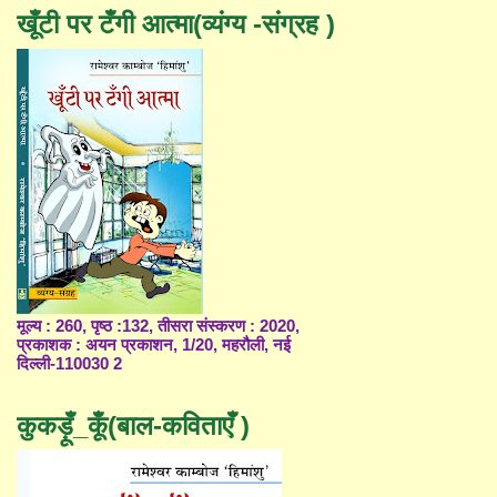
खूँटी पर टँगी आत्मा(व्यंग्य -संग्रह )
मूल्य : 260, पृष्ठ :132, तीसरा संस्करण : 2020,
प्रकाशक : अयन प्रकाशन, 1/20, महरौली, नई
दिल्ली-110030 2
कुकड़ूँ_कूँ(बाल-कविताएँ )