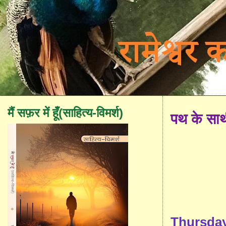
मैं सफ़र में हूँ(साहित्य-विमर्श)
पथ के सा
Thursday