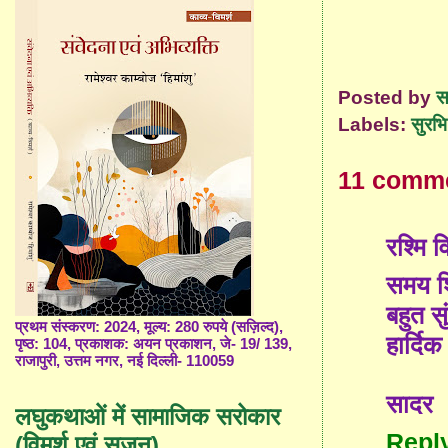
Posted by
स
Labels:
सुरभ
11 comm
रश्मि व
समय श
बहुत स
प्रथम संस्करण: 2024, मूल्य: 280 रुपये (सज़िल्द),
हार्दि
पृष्ठ: 104, प्रकाशक: अयन प्रकाशन, जे- 19/ 139,
राजापुरी, उत्तम नगर, नई दिल्ली- 110059
सादर
लघुकथाओं में सामाजिक सरोकार
Repl
(विमर्श एवं सृजन)