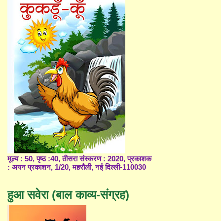
मूल्य : 50, पृष्ठ :40, तीसरा संस्करण : 2020, प्रकाशक
: अयन प्रकाशन, 1/20, महरौली, नई दिल्ली-110030
हुआ सवेरा (बाल काव्य-संग्रह)