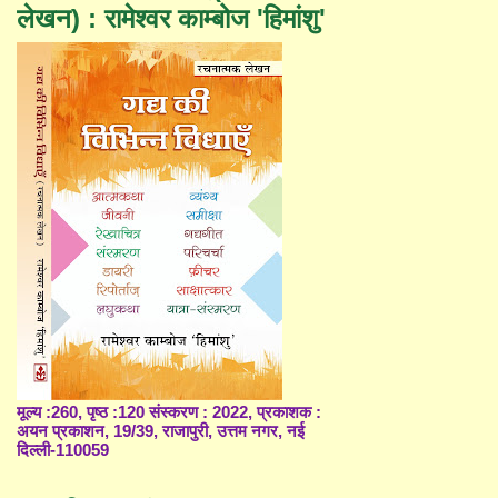
लेखन) : रामेश्वर काम्बोज 'हिमांशु'
मूल्य :260, पृष्ठ :120 संस्करण : 2022, प्रकाशक :
अयन प्रकाशन, 19/39, राजापुरी, उत्तम नगर, नई
दिल्ली-110059