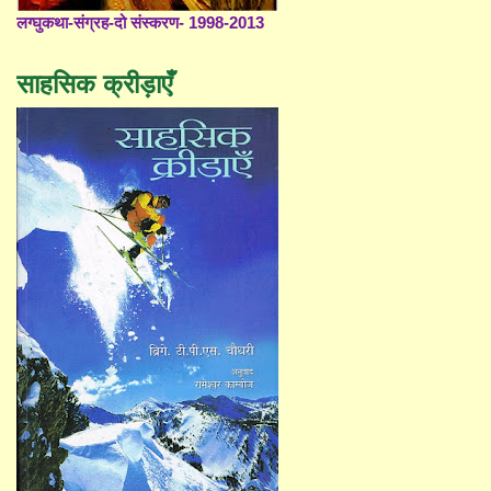
लग्घुकथा-संग्रह-दो संस्करण- 1998-2013
साहसिक क्रीड़ाएँ