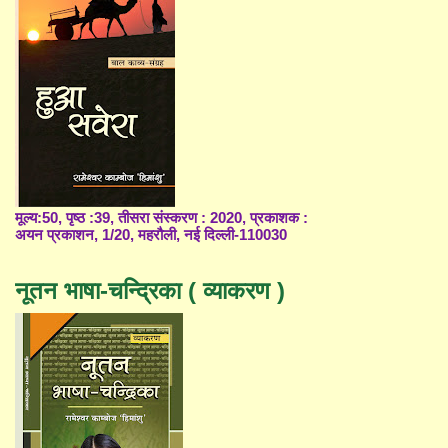
मूल्य:50, पृष्ठ :39, तीसरा संस्करण : 2020, प्रकाशक :
अयन प्रकाशन, 1/20, महरौली, नई दिल्ली-110030
नूतन भाषा-चन्द्रिका ( व्याकरण )