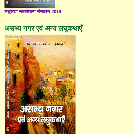
लघुकथा-समालोचना-संस्करण-2018
असभ्य नगर एवं अन्य लघुकथाएँ