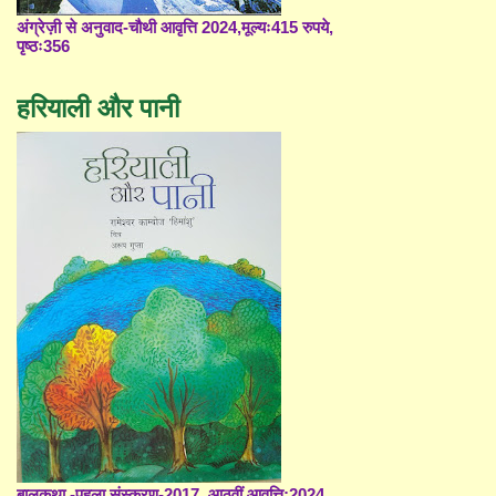
अंग्रेज़ी से अनुवाद-चौथी आवृत्ति 2024,मूल्यः415 रुपये,
पृष्ठः356
हरियाली और पानी
बालकथा -पहला संस्करण-2017, आठवीं आवृत्ति;2024,