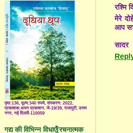
रश्मि व
मेरे द
आप सभी
सादर
Repl
पृष्ठ:136, मूल्य:340 रुपये, संस्करण: 2022,
प्रकाशक;अयन प्रकाशन, जे-19/39, राजापुरी, उत्तम
नगर, नई दिल्ली-110059
गद्य की विभिन्न विधाएँ(रचनात्मक