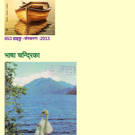
653 हाइकु -संस्करण :2013
भाषा चन्द्रिका