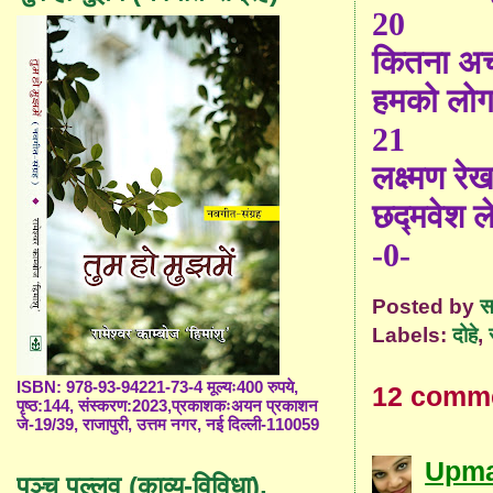
20
कितना अच्
हमको लोग 
21
लक्ष्मण रेखा
छद्मवेश ल
-0-
Posted by
स
Labels:
दोहे
,
ISBN: 978-93-94221-73-4 मूल्यः400 रुपये,
12 comm
पृष्ठ:144, संस्करण:2023,प्रकाशकःअयन प्रकाशन
जे-19/39, राजापुरी, उत्तम नगर, नई दिल्ली-110059
Upm
पञ्च पल्लव (काव्य-विविधा),