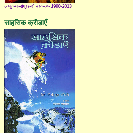
लग्घुकथा-संग्रह-दो संस्करण- 1998-2013
साहसिक क्रीड़ाएँ