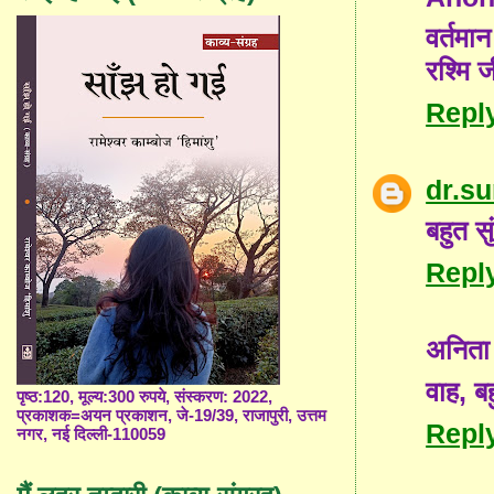
वर्तमा
रश्मि 
Repl
dr.s
बहुत स
Repl
अनिता 
वाह, ब
पृष्ठ:120, मूल्य:300 रुपये, संस्करण: 2022,
प्रकाशक=अयन प्रकाशन, जे-19/39, राजापुरी, उत्तम
Repl
नगर, नई दिल्ली-110059