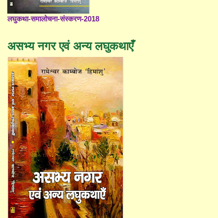
लघुकथा-समालोचना-संस्करण-2018
असभ्य नगर एवं अन्य लघुकथाएँ