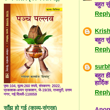
बहुत सु
Repl
Kris
बहुत सु
Repl
surb
बहुत ही
हार्द
पृष्ठ:104, मूल्य:260 रुपये, संस्करण: 2022,
प्रकाशकःअयन प्रकाशन, जे-19/39, राजापुरी, उत्तम
Repl
नगर, नई दिल्ली-110059
साँझ हो गई (काव्य-संग्रह)
Ano