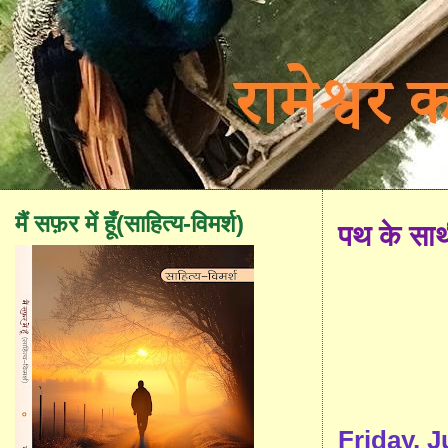
मैं सफ़र में हूँ(साहित्य-विमर्श)
पथ के सा
Friday, J