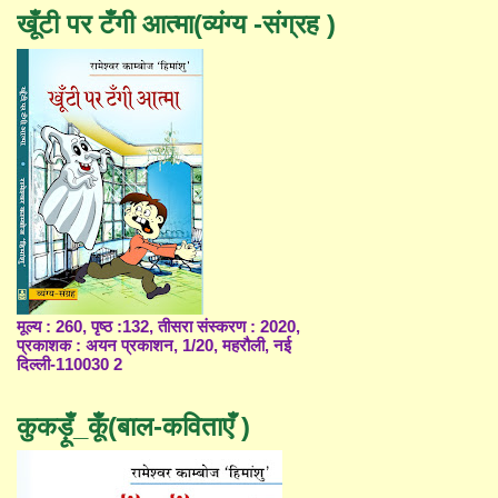
खूँटी पर टँगी आत्मा(व्यंग्य -संग्रह )
मूल्य : 260, पृष्ठ :132, तीसरा संस्करण : 2020,
प्रकाशक : अयन प्रकाशन, 1/20, महरौली, नई
दिल्ली-110030 2
कुकड़ूँ_कूँ(बाल-कविताएँ )