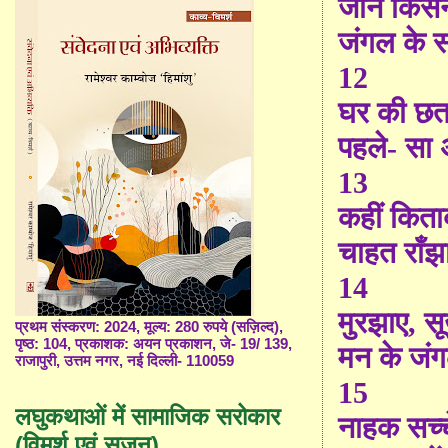
जाने किसन
जंगल के स
12
घर की छत
पहले- सा
13
कहीं किताबों
चाहत राँझ
14
मुरझाए
,
सू
प्रथम संस्करण: 2024, मूल्य: 280 रुपये (सज़िल्द),
पृष्ठ: 104, प्रकाशक: अयन प्रकाशन, जे- 19/ 139,
मन के जंगल
राजापुरी, उत्तम नगर, नई दिल्ली- 110059
15
लघुकथाओं में सामाजिक सरोकार
नाहक सच्चे
(विमर्श एवं सृजन)