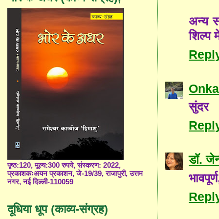
अन्य स
शिल्प 
Repl
Onka
सुंदर
Repl
डॉ. जे
पृष्ठ:120, मूल्य:300 रुपये, संस्करण: 2022,
प्रकाशकःअयन प्रकाशन, जे-19/39, राजापुरी, उत्तम
भावपूर्
नगर, नई दिल्ली-110059
Repl
दूधिया धूप (काव्य-संग्रह)