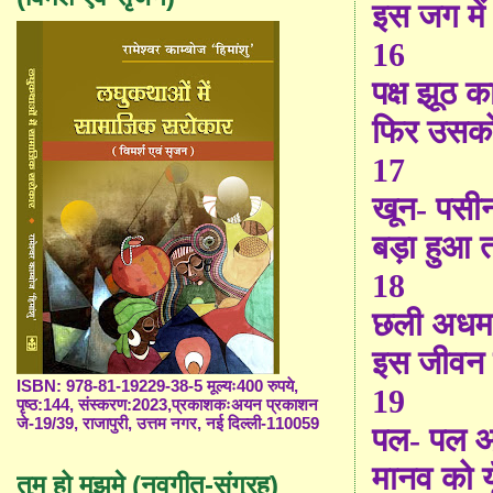
इस जग मे
16
पक्ष झूठ क
फिर उसको
17
खून- पसी
बड़ा हुआ 
18
छली अधम औ
इस जीवन क
ISBN: 978-81-19229-38-5 मूल्यः400 रुपये,
19
पृष्ठ:144, संस्करण:2023,प्रकाशकःअयन प्रकाशन
जे-19/39, राजापुरी, उत्तम नगर, नई दिल्ली-110059
पल- पल 
मानव को य
तुम हो मुझमे (नवगीत-संग्रह)