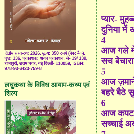
प्यार- मुहब
दुनिया मे
4
आज गले मे
द्वितीय संस्करण: 2026, मूल्य: 350 रुपये (पेपर बैक),
सच बेचार
पृष्ठ: 136, प्रकाशक: अयन प्रकाशन, जे- 19/ 139,
राजापुरी, उत्तम नगर, नई दिल्ली- 110059, ISBN:
978-93-6423-759-8
5
आज ज़माने
लघुकथा के विविध आयाम-कथ्य एवं
बहरे बैठे स
शिल्प
6
आज कपट क
सच्चाई अब