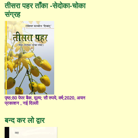
तीसरा पहर ताँका -सेदोका-चोका
संग्रह
पृष्ठ;80 पेपर बैक, मूल्य; सौ रुपये, वर्ष;2020, अयन
प्रकाशन , नई दिल्ली
बन्द कर लो द्वार