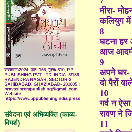
7
मीरा- मोह
कलियुग मे
8
घटना हर 
आज आदमी
9
अपने घर- स
संस्करणः2024, पृष्ठः 165, मूल्यः 310, P.P.
PUBLISHING PVT. LTD. INDIA. 3/186
RAJENDRA NAGAR, SECTOR-2,
दो पैरों वा
SAHIBABAD, GHAZIABAD- 201005 ;
pravasiprempublishing@gmail.com,
10
Website-
https://www.pppublishingindia.press
गर्व न ऐसा
रावण ने जि
संवेदना एवं अभिव्यक्ति (काव्य-
विमर्श)
11