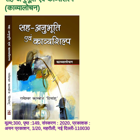
(काव्यालोचन)
मूल्य;300, पृष्ठ :149, संस्करण : 2020, प्रकाशक :
अयन प्रकाशन, 1/20, महरौली, नई दिल्ली-110030