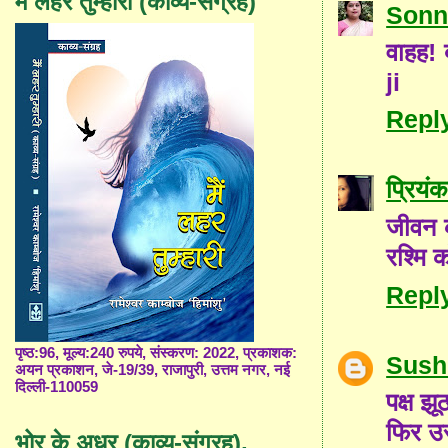
मैं लहर तुम्हारी (काव्य-संग्रह)
Sonn
वाहह! 
ji
Repl
प्रियंक
जीवन क
रश्मि 
Repl
पृष्ठ:96, मूल्य:240 रुपये, संस्करण: 2022, प्रकाशक:
Sush
अयन प्रकाशन, जे-19/39, राजापुरी, उत्तम नगर, नई
दिल्ली-110059
पक्ष झ
फिर उ
भोर के अधर (काव्य-संग्रह),