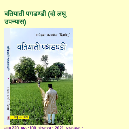
बतियाती पगडण्डी (दो लघु
उपन्यास)
मूल्य 220, पृष्ठ :100, संस्करण : 2021, प्रकाशक :