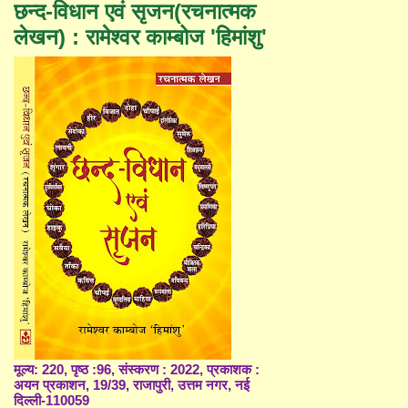
छन्द-विधान एवं सृजन(रचनात्मक
लेखन) : रामेश्वर काम्बोज 'हिमांशु'
मूल्य: 220, पृष्ठ :96, संस्करण : 2022, प्रकाशक :
अयन प्रकाशन, 19/39, राजापुरी, उत्तम नगर, नई
दिल्ली-110059