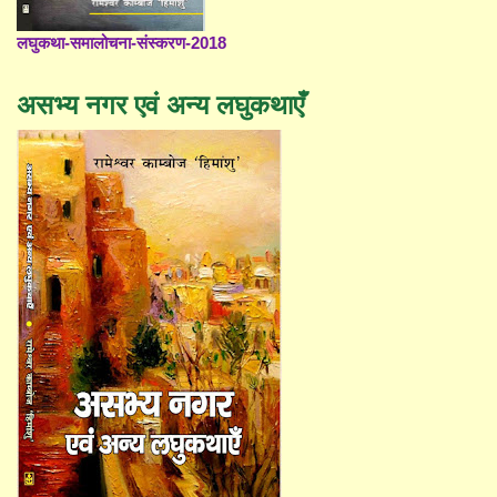
लघुकथा-समालोचना-संस्करण-2018
असभ्य नगर एवं अन्य लघुकथाएँ