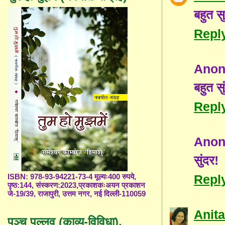
बहुत सु
Repl
Ano
बहुत स
Repl
Ano
सुंदर!
Repl
ISBN: 978-93-94221-73-4 मूल्यः400 रुपये,
पृष्ठ:144, संस्करण:2023,प्रकाशकःअयन प्रकाशन
जे-19/39, राजापुरी, उत्तम नगर, नई दिल्ली-110059
Anita
पञ्च पल्लव (काव्य-विविधा),