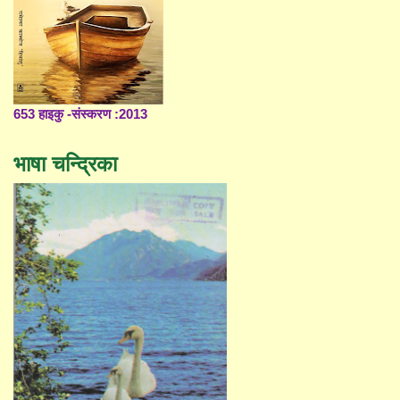
653 हाइकु -संस्करण :2013
भाषा चन्द्रिका