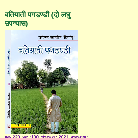
बतियाती पगडण्डी (दो लघु
उपन्यास)
मूल्य 220, पृष्ठ :100, संस्करण : 2021, प्रकाशक :