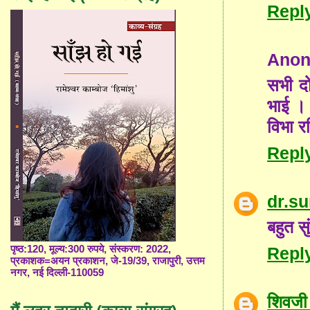
Repl
Ano
सभी दो
भाई ।
विभा रश
Repl
dr.s
बहुत सु
पृष्ठ:120, मूल्य:300 रुपये, संस्करण: 2022,
Repl
प्रकाशक=अयन प्रकाशन, जे-19/39, राजापुरी, उत्तम
नगर, नई दिल्ली-110059
शिवजी 