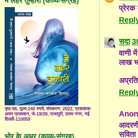
मैं लहर तुम्हारी (काव्य-संग्रह)
प्रेरक
Repl
सदा
3
वाणी म
लाख भ
अप्रति
Repl
पृष्ठ:96, मूल्य:240 रुपये, संस्करण: 2022, प्रकाशक:
Ano
अयन प्रकाशन, जे-19/39, राजापुरी, उत्तम नगर, नई
दिल्ली-110059
आदरणीय
सविता
भोर के अधर (काव्य-संग्रह),