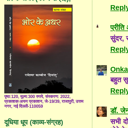
Repl
प्रीति
सुंदर,
Repl
Onka
बहुत सु
Repl
पृष्ठ:120, मूल्य:300 रुपये, संस्करण: 2022,
प्रकाशकःअयन प्रकाशन, जे-19/39, राजापुरी, उत्तम
नगर, नई दिल्ली-110059
डॉ. जे
सभी दो
दूधिया धूप (काव्य-संग्रह)