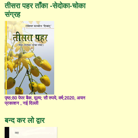
तीसरा पहर ताँका -सेदोका-चोका
संग्रह
पृष्ठ;80 पेपर बैक, मूल्य; सौ रुपये, वर्ष;2020, अयन
प्रकाशन , नई दिल्ली
बन्द कर लो द्वार