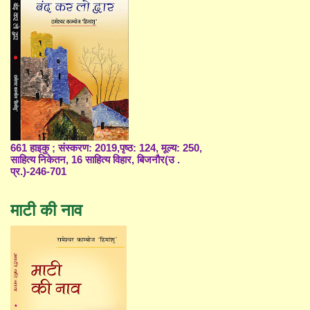
661 हाइकु ; संस्करण: 2019,पृष्ठ: 124, मूल्य: 250,
साहित्य निकेतन, 16 साहित्य विहार, बिजनौर(उ .
प्र.)-246-701
माटी की नाव