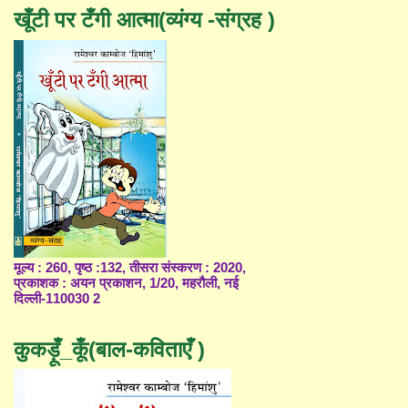
खूँटी पर टँगी आत्मा(व्यंग्य -संग्रह )
मूल्य : 260, पृष्ठ :132, तीसरा संस्करण : 2020,
प्रकाशक : अयन प्रकाशन, 1/20, महरौली, नई
दिल्ली-110030 2
कुकड़ूँ_कूँ(बाल-कविताएँ )