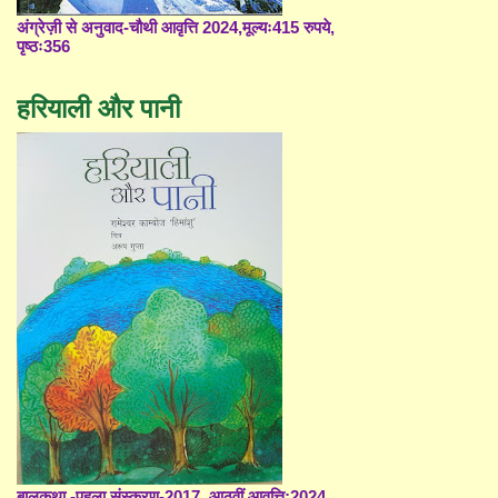
अंग्रेज़ी से अनुवाद-चौथी आवृत्ति 2024,मूल्यः415 रुपये,
पृष्ठः356
हरियाली और पानी
बालकथा -पहला संस्करण-2017, आठवीं आवृत्ति;2024,