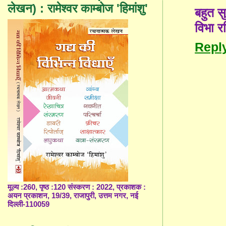
लेखन) : रामेश्वर काम्बोज 'हिमांशु'
बहुत सु
विभा रश
Repl
मूल्य :260, पृष्ठ :120 संस्करण : 2022, प्रकाशक :
अयन प्रकाशन, 19/39, राजापुरी, उत्तम नगर, नई
दिल्ली-110059