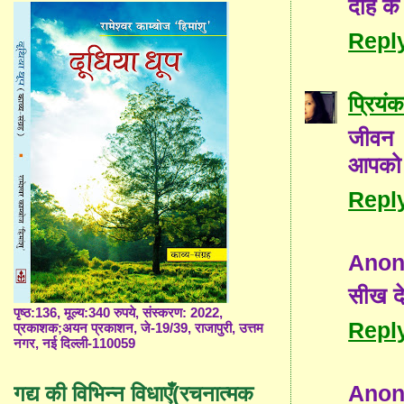
दोहे के
Repl
प्रियंक
जीवन 
आपको ह
Repl
Ano
सीख दे
पृष्ठ:136, मूल्य:340 रुपये, संस्करण: 2022,
Repl
प्रकाशक;अयन प्रकाशन, जे-19/39, राजापुरी, उत्तम
नगर, नई दिल्ली-110059
Ano
गद्य की विभिन्न विधाएँ(रचनात्मक