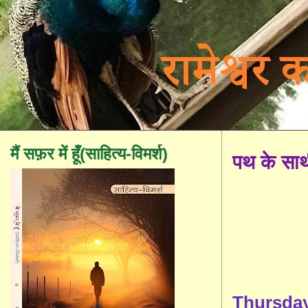
मैं सफ़र में हूँ(साहित्य-विमर्श)
पथ के सा
Thursday