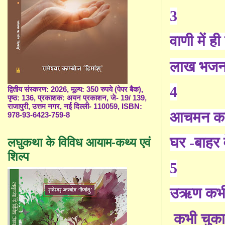
3
वाणी में ही
लाख भजन 
4
द्वितीय संस्करण: 2026, मूल्य: 350 रुपये (पेपर बैक),
पृष्ठ: 136, प्रकाशक: अयन प्रकाशन, जे- 19/ 139,
राजापुरी, उत्तम नगर, नई दिल्ली- 110059, ISBN:
आचमन कट
978-93-6423-759-8
घर -बाहर व
लघुकथा के विविध आयाम-कथ्य एवं
शिल्प
5
उऋण कभी 
कभी चुका