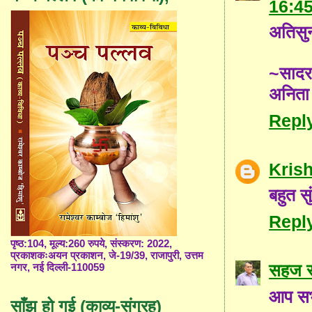
16:4
अतिसुन
~साद
अनिता
Repl
Kris
बहुत सु
Repl
पृष्ठ:104, मूल्य:260 रुपये, संस्करण: 2022,
प्रकाशकःअयन प्रकाशन, जे-19/39, राजापुरी, उत्तम
सहज स
नगर, नई दिल्ली-110059
आप सभ
साँझ हो गई (काव्य-संग्रह)