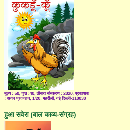
मूल्य : 50, पृष्ठ :40, तीसरा संस्करण : 2020, प्रकाशक
: अयन प्रकाशन, 1/20, महरौली, नई दिल्ली-110030
हुआ सवेरा (बाल काव्य-संग्रह)