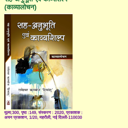
(काव्यालोचन)
मूल्य;300, पृष्ठ :149, संस्करण : 2020, प्रकाशक :
अयन प्रकाशन, 1/20, महरौली, नई दिल्ली-110030