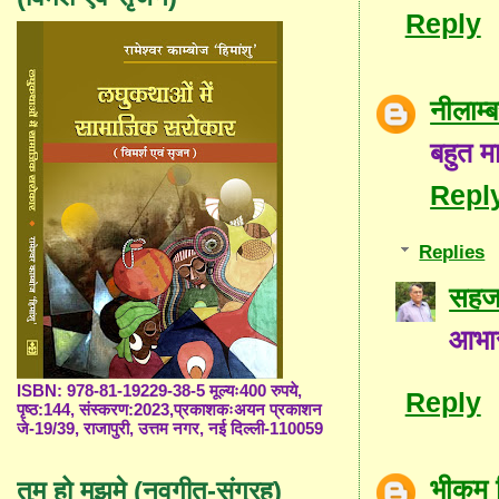
Reply
नीलाम
बहुत म
Repl
Replies
सहज 
आभा
ISBN: 978-81-19229-38-5 मूल्यः400 रुपये,
Reply
पृष्ठ:144, संस्करण:2023,प्रकाशकःअयन प्रकाशन
जे-19/39, राजापुरी, उत्तम नगर, नई दिल्ली-110059
भीकम 
तुम हो मुझमे (नवगीत-संग्रह)