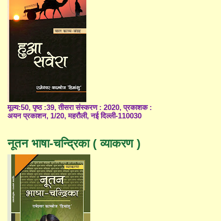
मूल्य:50, पृष्ठ :39, तीसरा संस्करण : 2020, प्रकाशक :
अयन प्रकाशन, 1/20, महरौली, नई दिल्ली-110030
नूतन भाषा-चन्द्रिका ( व्याकरण )