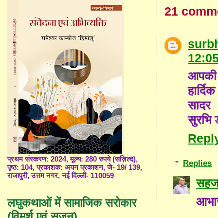
21 comm
surb
12:0
आपकी 
हार्द
सादर
सुरभि 
Repl
प्रथम संस्करण: 2024, मूल्य: 280 रुपये (सज़िल्द),
Replies
पृष्ठ: 104, प्रकाशक: अयन प्रकाशन, जे- 19/ 139,
राजापुरी, उत्तम नगर, नई दिल्ली- 110059
सहज 
आभा
लघुकथाओं में सामाजिक सरोकार
(विमर्श एवं सृजन)