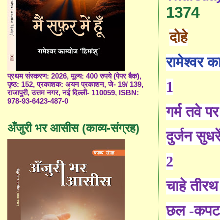
1374
दोहे
रामेश्वर का
प्रथम संस्करण: 2026, मूल्य: 400 रुपये (पेपर बैक),
1
पृष्ठ: 152, प्रकाशक: अयन प्रकाशन, जे- 19/ 139,
राजापुरी, उत्तम नगर, नई दिल्ली- 110059, ISBN:
978-93-6423-487-0
गर्म तवे प
अँजुरी भर आसीस (काव्य-संग्रह)
दुर्जन सुधर
2
चाहे तीरथ
छल -कपट