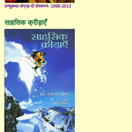
लग्घुकथा-संग्रह-दो संस्करण- 1998-2013
साहसिक क्रीड़ाएँ