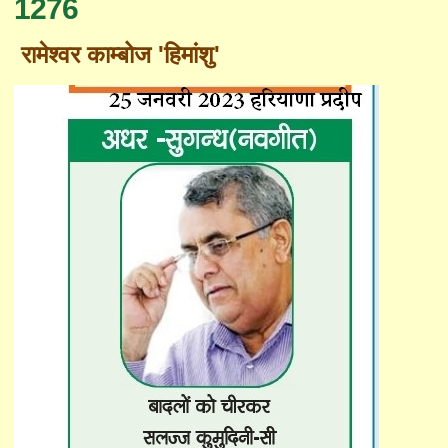
1276
रामेश्वर काम्बोज 'हिमांशु'