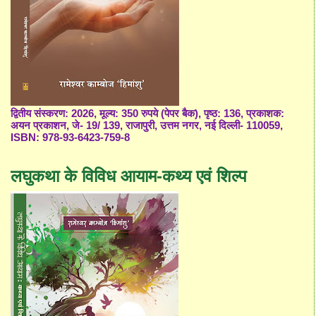
द्वितीय संस्करण: 2026, मूल्य: 350 रुपये (पेपर बैक), पृष्ठ: 136, प्रकाशक:
अयन प्रकाशन, जे- 19/ 139, राजापुरी, उत्तम नगर, नई दिल्ली- 110059,
ISBN: 978-93-6423-759-8
लघुकथा के विविध आयाम-कथ्य एवं शिल्प