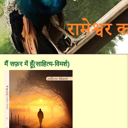
मैं सफ़र में हूँ(साहित्य-विमर्श)