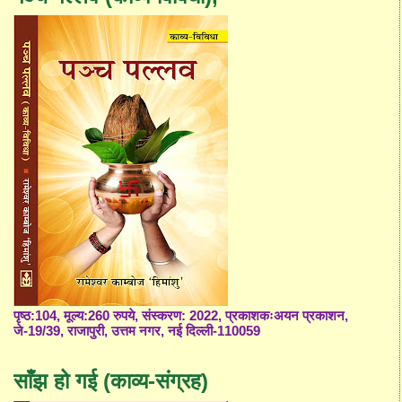
पृष्ठ:104, मूल्य:260 रुपये, संस्करण: 2022, प्रकाशकःअयन प्रकाशन,
जे-19/39, राजापुरी, उत्तम नगर, नई दिल्ली-110059
साँझ हो गई (काव्य-संग्रह)