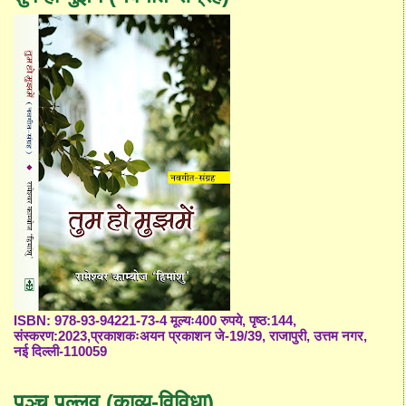
ISBN: 978-93-94221-73-4 मूल्यः400 रुपये, पृष्ठ:144,
संस्करण:2023,प्रकाशकःअयन प्रकाशन जे-19/39, राजापुरी, उत्तम नगर,
नई दिल्ली-110059
पञ्च पल्लव (काव्य-विविधा),