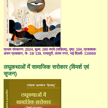
प्रथम संस्करण: 2024, मूल्य: 280 रुपये (सज़िल्द), पृष्ठ: 104, प्रकाशक:
अयन प्रकाशन, जे- 19/ 139, राजापुरी, उत्तम नगर, नई दिल्ली- 110059
लघुकथाओं में सामाजिक सरोकार (विमर्श एवं
सृजन)