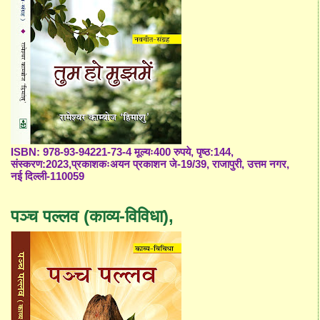
ISBN: 978-93-94221-73-4 मूल्यः400 रुपये, पृष्ठ:144,
संस्करण:2023,प्रकाशकःअयन प्रकाशन जे-19/39, राजापुरी, उत्तम नगर,
नई दिल्ली-110059
पञ्च पल्लव (काव्य-विविधा),