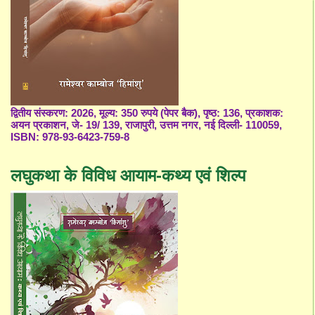
द्वितीय संस्करण: 2026, मूल्य: 350 रुपये (पेपर बैक), पृष्ठ: 136, प्रकाशक:
अयन प्रकाशन, जे- 19/ 139, राजापुरी, उत्तम नगर, नई दिल्ली- 110059,
ISBN: 978-93-6423-759-8
लघुकथा के विविध आयाम-कथ्य एवं शिल्प