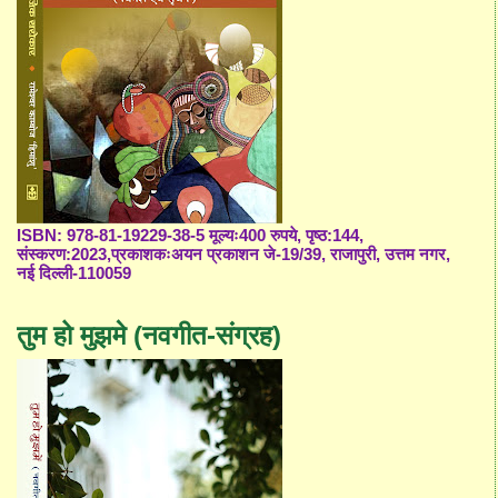
ISBN: 978-81-19229-38-5 मूल्यः400 रुपये, पृष्ठ:144,
संस्करण:2023,प्रकाशकःअयन प्रकाशन जे-19/39, राजापुरी, उत्तम नगर,
नई दिल्ली-110059
तुम हो मुझमे (नवगीत-संग्रह)