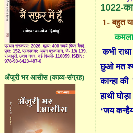
1022-कान
1-
बहुत य
कमल
प्रथम संस्करण: 2026, मूल्य: 400 रुपये (पेपर बैक),
कभी राधा
पृष्ठ: 152, प्रकाशक: अयन प्रकाशन, जे- 19/ 139,
राजापुरी, उत्तम नगर, नई दिल्ली- 110059, ISBN:
978-93-6423-487-0
छुओ मत श्य
अँजुरी भर आसीस (काव्य-संग्रह)
कान्हा
की
हाथी घोड़ा
‘
जय कन्है