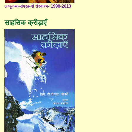
लग्घुकथा-संग्रह-दो संस्करण- 1998-2013
साहसिक क्रीड़ाएँ