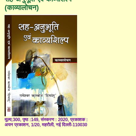
(काव्यालोचन)
मूल्य;300, पृष्ठ :149, संस्करण : 2020, प्रकाशक :
अयन प्रकाशन, 1/20, महरौली, नई दिल्ली-110030