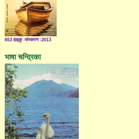
653 हाइकु -संस्करण :2013
भाषा चन्द्रिका