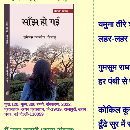
यमुना तीरे 
लहर-लहर न
गुमसुम राध
हर पंथी से
पृष्ठ:120, मूल्य:300 रुपये, संस्करण: 2022,
कोकिल कूज
प्रकाशक=अयन प्रकाशन, जे-19/39, राजापुरी, उत्तम
नगर, नई दिल्ली-110059
ढूँढे सुर मे