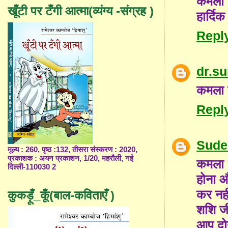
कमला ज
खूँटी पर टँगी आत्मा(व्यंग्य -संग्रह )
हार्दिक
Repl
dr.s
कमला ज
Repl
Sude
मूल्य : 260, पृष्ठ :132, तीसरा संस्करण : 2020,
प्रकाशक : अयन प्रकाशन, 1/20, महरौली, नई
कमला ज
दिल्ली-110030 2
होना औ
कर नह
कुकड़ूँ_कूँ(बाल-कविताएँ )
शशि जी
आप दोन