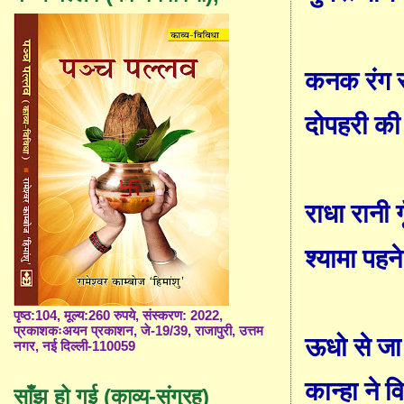
कनक रंग र
दोपहरी की
राधा रानी 
श्यामा पहन
पृष्ठ:104, मूल्य:260 रुपये, संस्करण: 2022,
प्रकाशकःअयन प्रकाशन, जे-19/39, राजापुरी, उत्तम
ऊधो से जा
नगर, नई दिल्ली-110059
कान्हा ने व
साँझ हो गई (काव्य-संग्रह)