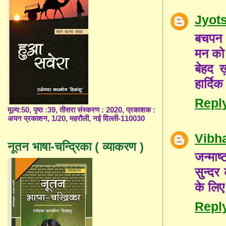
Jyot
बचपन क
मन को 
बेहद 
हार्दिक
Repl
मूल्य:50, पृष्ठ :39, तीसरा संस्करण : 2020, प्रकाशक :
अयन प्रकाशन, 1/20, महरौली, नई दिल्ली-110030
Vibh
नूतन भाषा-चन्द्रिका ( व्याकरण )
जन्माष
सुन्दर
के लिए
Repl