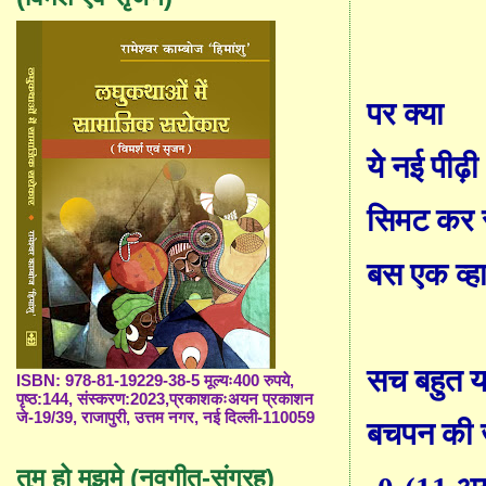
पर क्या
ये नई पीढ़ी
सिमट कर 
बस एक व्हाट
सच बहुत य
ISBN: 978-81-19229-38-5 मूल्यः400 रुपये,
पृष्ठ:144, संस्करण:2023,प्रकाशकःअयन प्रकाशन
जे-19/39, राजापुरी, उत्तम नगर, नई दिल्ली-110059
बचपन की ज
तुम हो मुझमे (नवगीत-संग्रह)