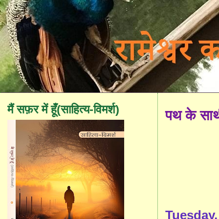
मैं सफ़र में हूँ(साहित्य-विमर्श)
पथ के सा
Tuesday,