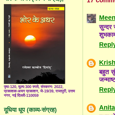
17 comm
Meen
सुन्दर
शुभकाम
Repl
Kris
बहुत स
जन्माष
पृष्ठ:120, मूल्य:300 रुपये, संस्करण: 2022,
Repl
प्रकाशकःअयन प्रकाशन, जे-19/39, राजापुरी, उत्तम
नगर, नई दिल्ली-110059
Anit
दूधिया धूप (काव्य-संग्रह)