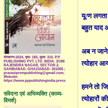
यू/ण
लगता क
बहुत याद 
अब न जान
संस्करणः2024, पृष्ठः 165, मूल्यः 310, P.P.
PUBLISHING PVT. LTD. INDIA. 3/186
त्यो
हार आय
RAJENDRA NAGAR, SECTOR-2,
SAHIBABAD, GHAZIABAD- 201005 ;
pravasiprempublishing@gmail.com,
Website-
https://www.pppublishingindia.press
हमने तो ज
संवेदना एवं अभिव्यक्ति (काव्य-
त्यो
हारों क
विमर्श)