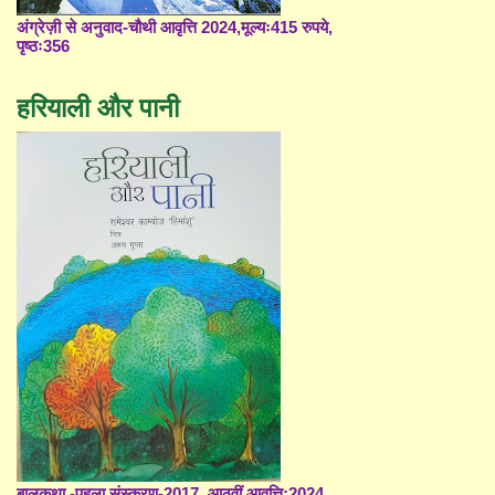
अंग्रेज़ी से अनुवाद-चौथी आवृत्ति 2024,मूल्यः415 रुपये,
पृष्ठः356
हरियाली और पानी
बालकथा -पहला संस्करण-2017, आठवीं आवृत्ति;2024,