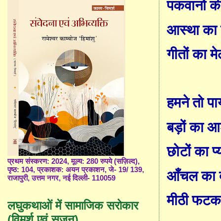
पकवानों क
आस्था का 
गीतों का मे
हमने तो पाय
बड़ों का 
छोटों का प्
प्रथम संस्करण: 2024, मूल्य: 280 रुपये (सज़िल्द),
पृष्ठ: 104, प्रकाशक: अयन प्रकाशन, जे- 19/ 139,
आँचल का 
राजापुरी, उत्तम नगर, नई दिल्ली- 110059
मीठी फटक
लघुकथाओं में सामाजिक सरोकार
(विमर्श एवं सृजन)