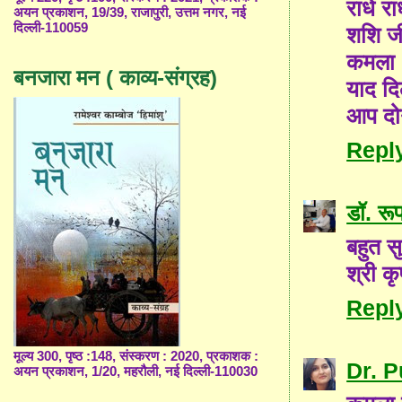
राधे रा
अयन प्रकाशन, 19/39, राजापुरी, उत्तम नगर, नई
दिल्ली-110059
शशि जी
कमला 
बनजारा मन ( काव्य-संग्रह)
याद दि
आप दोन
Repl
डॉ. रूप
बहुत स
श्री क
Repl
मूल्य 300, पृष्ठ :148, संस्करण : 2020, प्रकाशक :
Dr. 
अयन प्रकाशन, 1/20, महरौली, नई दिल्ली-110030