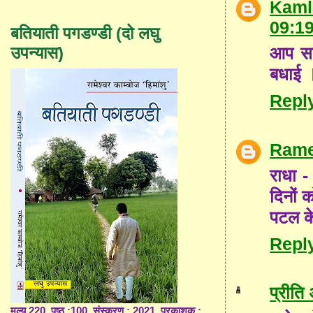
Kaml
09:1
बतियाती पगडण्डी (दो लघु
आप सब
उपन्यास)
बधाई 
Repl
Rame
राधा 
दिनों 
पटल के
Repl
प्रीति
मूल्य 220, पृष्ठ :100, संस्करण : 2021, प्रकाशक :