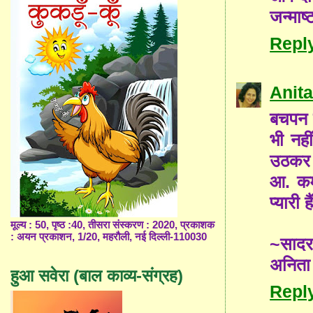
जन्माष
Repl
Anita
बचपन क
भी नही
उठकर ज
आ. कम
प्यारी 
मूल्य : 50, पृष्ठ :40, तीसरा संस्करण : 2020, प्रकाशक
: अयन प्रकाशन, 1/20, महरौली, नई दिल्ली-110030
~साद
अनिता
हुआ सवेरा (बाल काव्य-संग्रह)
Repl