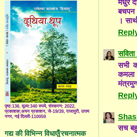
मधुर द
बचपन 
। सार
Repl
सविता 
सभी क
कमला 
मंत्रम
Repl
पृष्ठ:136, मूल्य:340 रुपये, संस्करण: 2022,
प्रकाशक;अयन प्रकाशन, जे-19/39, राजापुरी, उत्तम
Shas
नगर, नई दिल्ली-110059
सच बह
गद्य की विभिन्न विधाएँ(रचनात्मक