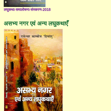
लघुकथा-समालोचना-संस्करण-2018
असभ्य नगर एवं अन्य लघुकथाएँ