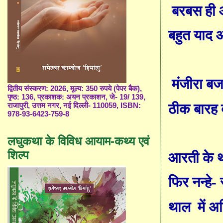
बरबस ही
बहुत याद 
मंजीरा बज
द्वितीय संस्करण: 2026, मूल्य: 350 रुपये (पेपर बैक),
पृष्ठ: 136, प्रकाशक: अयन प्रकाशन, जे- 19/ 139,
ठीक
बारह
राजापुरी, उत्तम नगर, नई दिल्ली- 110059, ISBN:
978-93-6423-759-8
लघुकथा के विविध आयाम-कथ्य एवं
शिल्प
आरती
के
थ
फिर नन्हे
-
स
थाल
में अ