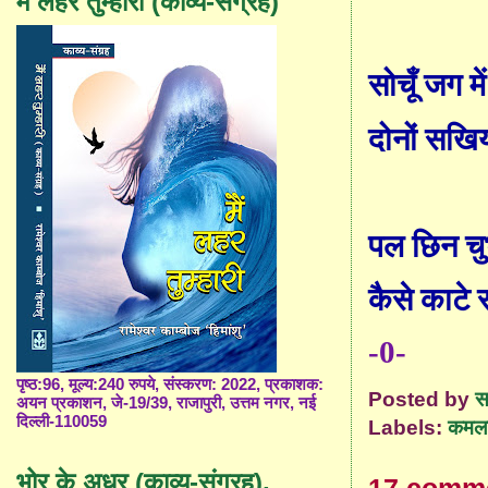
मैं लहर तुम्हारी (काव्य-संग्रह)
सोचूँ जग मे
दोनों सखिय
पल छिन चु
कैसे काटे 
-0-
पृष्ठ:96, मूल्य:240 रुपये, संस्करण: 2022, प्रकाशक:
Posted by
स
अयन प्रकाशन, जे-19/39, राजापुरी, उत्तम नगर, नई
दिल्ली-110059
Labels:
कमला 
भोर के अधर (काव्य-संग्रह),