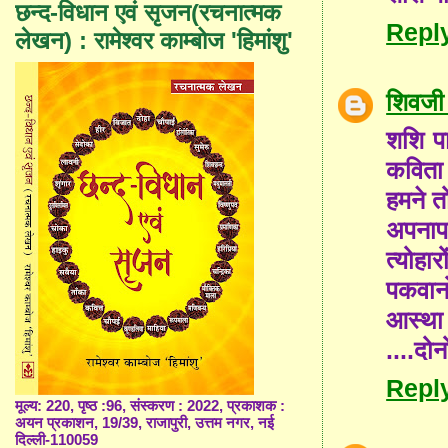
छन्द-विधान एवं सृजन(रचनात्मक
Repl
लेखन) : रामेश्वर काम्बोज 'हिमांशु'
शिवजी 
शशि पा
कविता 
हमने त
अपनाप
त्योहार
पकवानो
आस्था 
....दोन
Repl
मूल्य: 220, पृष्ठ :96, संस्करण : 2022, प्रकाशक :
अयन प्रकाशन, 19/39, राजापुरी, उत्तम नगर, नई
दिल्ली-110059