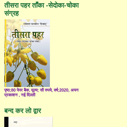
तीसरा पहर ताँका -सेदोका-चोका
संग्रह
पृष्ठ;80 पेपर बैक, मूल्य; सौ रुपये, वर्ष;2020, अयन
प्रकाशन , नई दिल्ली
बन्द कर लो द्वार