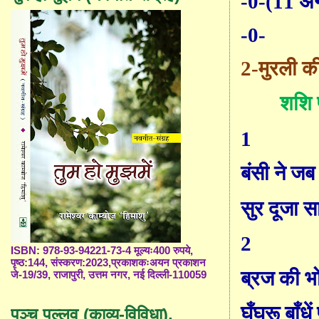
-0-
(11
अ
-0-
2-
मुरली क
शशि 
1
बंसी ने ज
सुर दूजा स
2
ISBN: 978-93-94221-73-4 मूल्यः400 रुपये,
पृष्ठ:144, संस्करण:2023,प्रकाशकःअयन प्रकाशन
ब्रज की भो
जे-19/39, राजापुरी, उत्तम नगर, नई दिल्ली-110059
घुँघरू बाँधें 
पञ्च पल्लव (काव्य-विविधा),