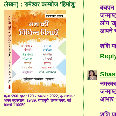
लेखन) : रामेश्वर काम्बोज 'हिमांशु'
बचपन 
जन्माष
लोग खू
आपने 
शशि प
Repl
Shas
नमस्क
जन्माष
मूल्य :260, पृष्ठ :120 संस्करण : 2022, प्रकाशक :
आभार भ
अयन प्रकाशन, 19/39, राजापुरी, उत्तम नगर, नई
दिल्ली-110059
शशि प