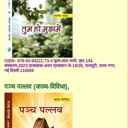
ISBN: 978-93-94221-73-4 मूल्यः400 रुपये, पृष्ठ:144,
संस्करण:2023,प्रकाशकःअयन प्रकाशन जे-19/39, राजापुरी, उत्तम नगर,
नई दिल्ली-110059
पञ्च पल्लव (काव्य-विविधा),