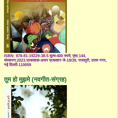
ISBN: 978-81-19229-38-5 मूल्यः400 रुपये, पृष्ठ:144,
संस्करण:2023,प्रकाशकःअयन प्रकाशन जे-19/39, राजापुरी, उत्तम नगर,
नई दिल्ली-110059
तुम हो मुझमे (नवगीत-संग्रह)