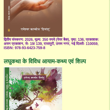
द्वितीय संस्करण: 2026, मूल्य: 350 रुपये (पेपर बैक), पृष्ठ: 136, प्रकाशक:
अयन प्रकाशन, जे- 19/ 139, राजापुरी, उत्तम नगर, नई दिल्ली- 110059,
ISBN: 978-93-6423-759-8
लघुकथा के विविध आयाम-कथ्य एवं शिल्प