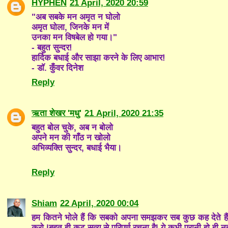
HYPHEN
21 April, 2020 20:59
"अब सबके मन अमृत न घोलो
अमृत घोला, जिनके मन में
उनका मन विषबेल हो गया।"
- बहुत सुन्दर!
हार्दिक बधाई और साझा करने के लिए आभार!
- डाॅ. कुँवर दिनेश
Reply
ऋता शेखर 'मधु'
21 April, 2020 21:35
बहुत बोल चुके, अब न बोलो
अपने मन की गाँठ न खोलो
अभिव्यक्ति सुन्दर, बधाई भैया।
Reply
Shiam
22 April, 2020 00:04
हम कितने भोले हैं कि सबको अपना समझकर सब कुछ कह देते हैं |
करो |बहुत ही कटू सत्य से परिपूर्ण रचना है| ये कभी पुरानी हो ही न