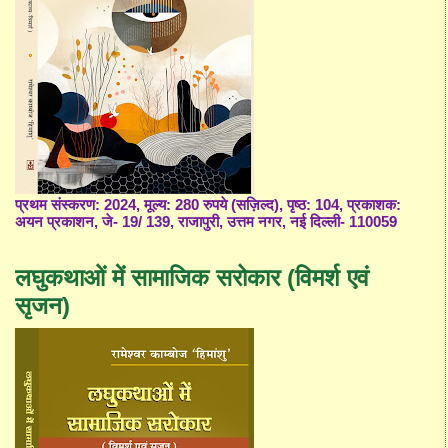
प्रथम संस्करण: 2024, मूल्य: 280 रुपये (सज़िल्द), पृष्ठ: 104, प्रकाशक:
अयन प्रकाशन, जे- 19/ 139, राजापुरी, उत्तम नगर, नई दिल्ली- 110059
लघुकथाओं में सामाजिक सरोकार (विमर्श एवं
सृजन)