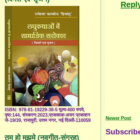
Repl
ISBN: 978-81-19229-38-5 मूल्यः400 रुपये,
पृष्ठ:144, संस्करण:2023,प्रकाशकःअयन प्रकाशन
Newer Post
जे-19/39, राजापुरी, उत्तम नगर, नई दिल्ली-110059
Subscrib
तुम हो मुझमे (नवगीत-संग्रह)