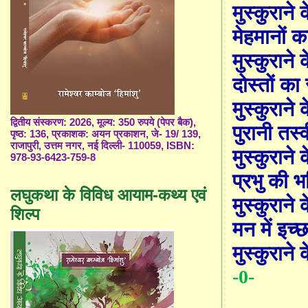
मुस्कुराने 
मेहमानों क
मुस्कुराने 
दोस्तों का
मुस्कुराने 
द्वितीय संस्करण: 2026, मूल्य: 350 रुपये (पेपर बैक),
पुरानी तस्व
पृष्ठ: 136, प्रकाशक: अयन प्रकाशन, जे- 19/ 139,
राजापुरी, उत्तम नगर, नई दिल्ली- 110059, ISBN:
मुस्कुराने 
978-93-6423-759-8
प्रभु की भ
लघुकथा के विविध आयाम-कथ्य एवं
मुस्कुराने 
शिल्प
मन में इच्छ
मुस्कुराने 
-0-