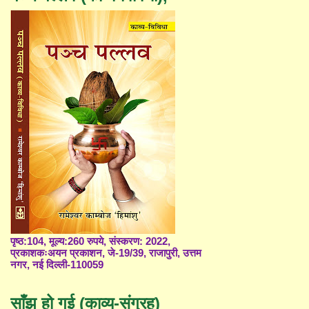
पृष्ठ:104, मूल्य:260 रुपये, संस्करण: 2022,
प्रकाशकःअयन प्रकाशन, जे-19/39, राजापुरी, उत्तम
नगर, नई दिल्ली-110059
साँझ हो गई (काव्य-संग्रह)