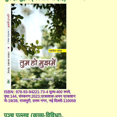
ISBN: 978-93-94221-73-4 मूल्यः400 रुपये,
पृष्ठ:144, संस्करण:2023,प्रकाशकःअयन प्रकाशन
जे-19/39, राजापुरी, उत्तम नगर, नई दिल्ली-110059
पञ्च पल्लव (काव्य-विविधा),