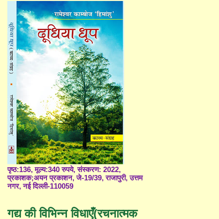
पृष्ठ:136, मूल्य:340 रुपये, संस्करण: 2022,
प्रकाशक;अयन प्रकाशन, जे-19/39, राजापुरी, उत्तम
नगर, नई दिल्ली-110059
गद्य की विभिन्न विधाएँ(रचनात्मक