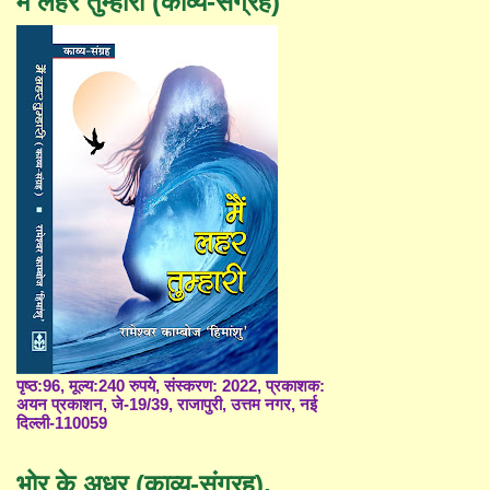
मैं लहर तुम्हारी (काव्य-संग्रह)
पृष्ठ:96, मूल्य:240 रुपये, संस्करण: 2022, प्रकाशक:
अयन प्रकाशन, जे-19/39, राजापुरी, उत्तम नगर, नई
दिल्ली-110059
भोर के अधर (काव्य-संग्रह),