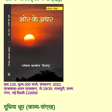
पृष्ठ:120, मूल्य:300 रुपये, संस्करण: 2022,
प्रकाशकःअयन प्रकाशन, जे-19/39, राजापुरी, उत्तम
नगर, नई दिल्ली-110059
दूधिया धूप (काव्य-संग्रह)