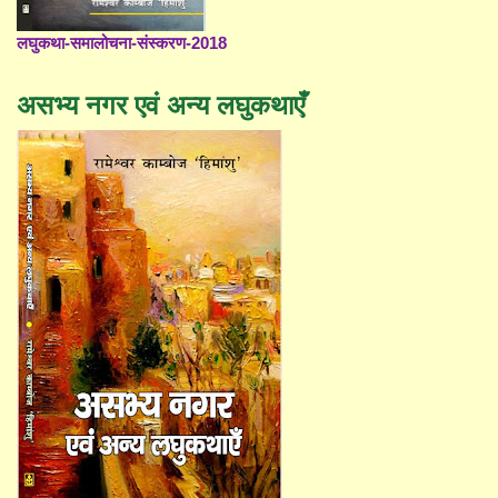
लघुकथा-समालोचना-संस्करण-2018
असभ्य नगर एवं अन्य लघुकथाएँ