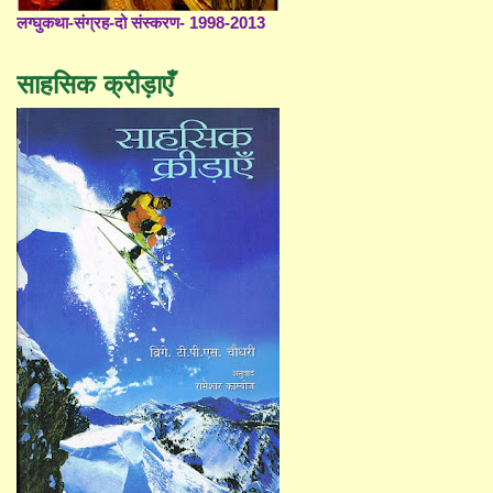
लग्घुकथा-संग्रह-दो संस्करण- 1998-2013
साहसिक क्रीड़ाएँ