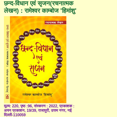
छन्द-विधान एवं सृजन(रचनात्मक
लेखन) : रामेश्वर काम्बोज 'हिमांशु'
मूल्य: 220, पृष्ठ :96, संस्करण : 2022, प्रकाशक :
अयन प्रकाशन, 19/39, राजापुरी, उत्तम नगर, नई
दिल्ली-110059