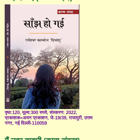
पृष्ठ:120, मूल्य:300 रुपये, संस्करण: 2022,
प्रकाशक=अयन प्रकाशन, जे-19/39, राजापुरी, उत्तम
नगर, नई दिल्ली-110059