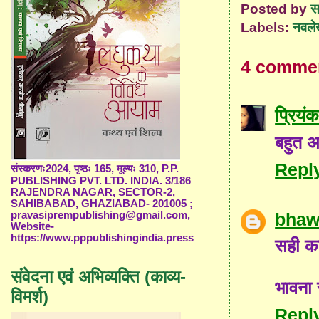
Posted by
स
Labels:
नवल
4 comme
प्रियंक
बहुत अ
Repl
संस्करणः2024, पृष्ठः 165, मूल्यः 310, P.P.
PUBLISHING PVT. LTD. INDIA. 3/186
RAJENDRA NAGAR, SECTOR-2,
SAHIBABAD, GHAZIABAD- 201005 ;
bhaw
pravasiprempublishing@gmail.com,
Website-
https://www.pppublishingindia.press
सही कह
संवेदना एवं अभिव्यक्ति (काव्य-
भावना 
विमर्श)
Repl