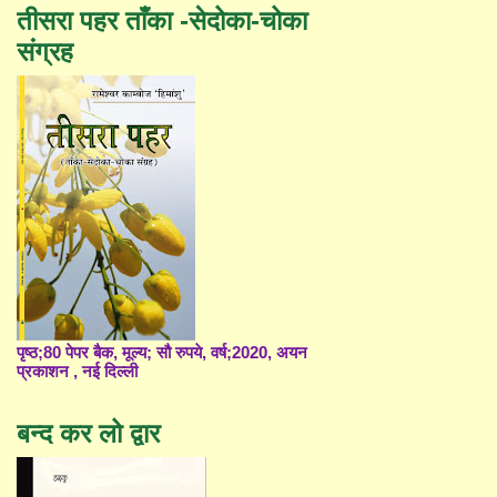
तीसरा पहर ताँका -सेदोका-चोका
संग्रह
पृष्ठ;80 पेपर बैक, मूल्य; सौ रुपये, वर्ष;2020, अयन
प्रकाशन , नई दिल्ली
बन्द कर लो द्वार