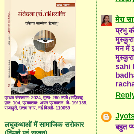
मेरा सा
प्रभु क
मुस्कुर
मन में 
मुस्कुर
sahi
badh
rach
Repl
प्रथम संस्करण: 2024, मूल्य: 280 रुपये (सज़िल्द),
पृष्ठ: 104, प्रकाशक: अयन प्रकाशन, जे- 19/ 139,
राजापुरी, उत्तम नगर, नई दिल्ली- 110059
Jyot
लघुकथाओं में सामाजिक सरोकार
बहुत प
(विमर्श एवं सृजन)