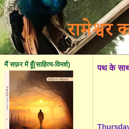
मैं सफ़र में हूँ(साहित्य-विमर्श)
पथ के सा
Thursday,