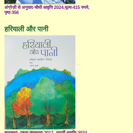
अंग्रेज़ी से अनुवाद-चौथी आवृत्ति 2024,मूल्यः415 रुपये,
पृष्ठः356
हरियाली और पानी
बालकथा -पहला संस्करण-2017, आठवीं आवृत्ति;2024,