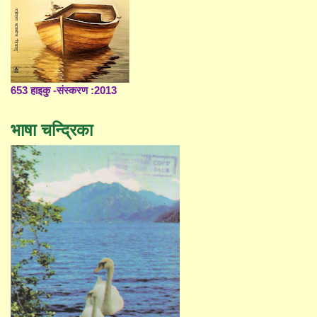
653 हाइकु -संस्करण :2013
भाषा चन्द्रिका