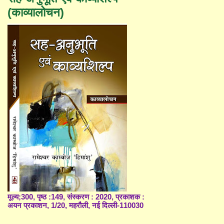
(काव्यालोचन)
मूल्य;300, पृष्ठ :149, संस्करण : 2020, प्रकाशक :
अयन प्रकाशन, 1/20, महरौली, नई दिल्ली-110030