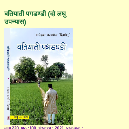
बतियाती पगडण्डी (दो लघु
उपन्यास)
मूल्य 220, पृष्ठ :100, संस्करण : 2021, प्रकाशक :