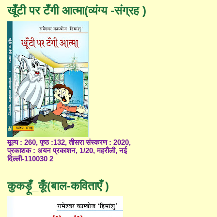
खूँटी पर टँगी आत्मा(व्यंग्य -संग्रह )
मूल्य : 260, पृष्ठ :132, तीसरा संस्करण : 2020,
प्रकाशक : अयन प्रकाशन, 1/20, महरौली, नई
दिल्ली-110030 2
कुकड़ूँ_कूँ(बाल-कविताएँ )