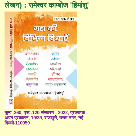
लेखन) : रामेश्वर काम्बोज 'हिमांशु'
मूल्य :260, पृष्ठ :120 संस्करण : 2022, प्रकाशक :
अयन प्रकाशन, 19/39, राजापुरी, उत्तम नगर, नई
दिल्ली-110059