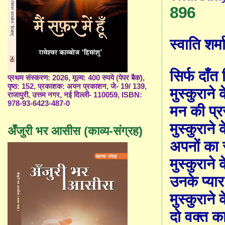
896
स्वाति शर्म
सिर्फ दाँत
प्रथम संस्करण: 2026, मूल्य: 400 रुपये (पेपर बैक),
पृष्ठ: 152, प्रकाशक: अयन प्रकाशन, जे- 19/ 139,
मुस्कुराने 
राजापुरी, उत्तम नगर, नई दिल्ली- 110059, ISBN:
978-93-6423-487-0
मन की प्रस
मुस्कुराने 
अँजुरी भर आसीस (काव्य-संग्रह)
अपनों का 
मुस्कुराने 
उनके प्यार
मुस्कुराने 
दो वक्त का