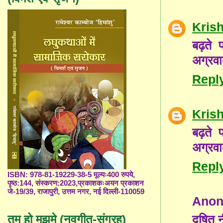
Kris
बढ़ते प
अग्रवा
Repl
Kris
बढ़ते प
अग्रवा
Repl
ISBN: 978-81-19229-38-5 मूल्यः400 रुपये,
पृष्ठ:144, संस्करण:2023,प्रकाशकःअयन प्रकाशन
जे-19/39, राजापुरी, उत्तम नगर, नई दिल्ली-110059
Ano
दूषित 
तुम हो मुझमे (नवगीत-संग्रह)