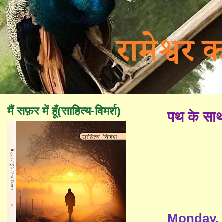
मैं सफ़र में हूँ(साहित्य-विमर्श)
पथ के सा
Monday, 