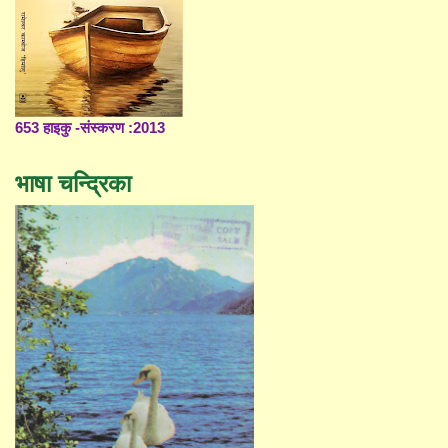
653 हाइकु -संस्करण :2013
भाषा चन्द्रिका