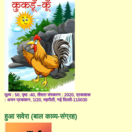
मूल्य : 50, पृष्ठ :40, तीसरा संस्करण : 2020, प्रकाशक
: अयन प्रकाशन, 1/20, महरौली, नई दिल्ली-110030
हुआ सवेरा (बाल काव्य-संग्रह)