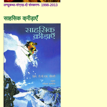
लग्घुकथा-संग्रह-दो संस्करण- 1998-2013
साहसिक क्रीड़ाएँ