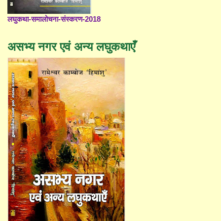
लघुकथा-समालोचना-संस्करण-2018
असभ्य नगर एवं अन्य लघुकथाएँ