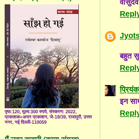
वासुदे
Repl
Jyot
बहुत स
Repl
प्रियंक
इन सार
Repl
पृष्ठ:120, मूल्य:300 रुपये, संस्करण: 2022,
प्रकाशक=अयन प्रकाशन, जे-19/39, राजापुरी, उत्तम
नगर, नई दिल्ली-110059