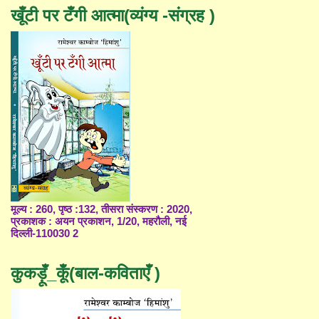
खूँटी पर टँगी आत्मा(व्यंग्य -संग्रह )
मूल्य : 260, पृष्ठ :132, तीसरा संस्करण : 2020,
प्रकाशक : अयन प्रकाशन, 1/20, महरौली, नई
दिल्ली-110030 2
कुकड़ूँ_कूँ(बाल-कविताएँ )