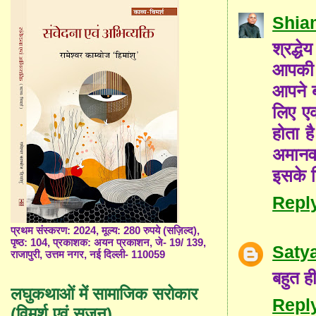
Shia
श्रद्धे
आपकी 
आपने ब
लिए एक
होता ह
अमानवत
इसके ल
Repl
प्रथम संस्करण: 2024, मूल्य: 280 रुपये (सज़िल्द),
पृष्ठ: 104, प्रकाशक: अयन प्रकाशन, जे- 19/ 139,
Saty
राजापुरी, उत्तम नगर, नई दिल्ली- 110059
बहुत ह
लघुकथाओं में सामाजिक सरोकार
Repl
(विमर्श एवं सृजन)