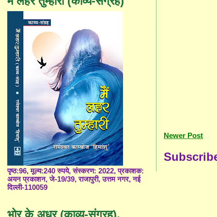
मैं लहर तुम्हारी (काव्य-संग्रह)
Newer Post
Subscrib
पृष्ठ:96, मूल्य:240 रुपये, संस्करण: 2022, प्रकाशक:
अयन प्रकाशन, जे-19/39, राजापुरी, उत्तम नगर, नई
दिल्ली-110059
भोर के अधर (काव्य-संग्रह),