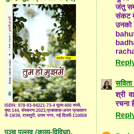
जंतु 
संकट म
उनको 
bahu
badh
rach
Repl
सविता 
श्री व
रचना ह
ISBN: 978-93-94221-73-4 मूल्यः400 रुपये,
पृष्ठ:144, संस्करण:2023,प्रकाशकःअयन प्रकाशन
Repl
जे-19/39, राजापुरी, उत्तम नगर, नई दिल्ली-110059
पञ्च पल्लव (काव्य-विविधा),