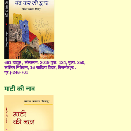
661 हाइकु ; संस्करण: 2019,पृष्ठ: 124, मूल्य: 250,
साहित्य निकेतन, 16 साहित्य विहार, बिजनौर(उ .
प्र.)-246-701
माटी की नाव