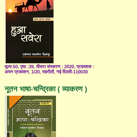
मूल्य:50, पृष्ठ :39, तीसरा संस्करण : 2020, प्रकाशक :
अयन प्रकाशन, 1/20, महरौली, नई दिल्ली-110030
नूतन भाषा-चन्द्रिका ( व्याकरण )