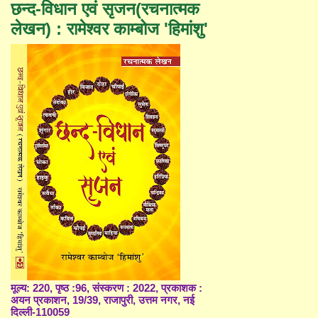
छन्द-विधान एवं सृजन(रचनात्मक
लेखन) : रामेश्वर काम्बोज 'हिमांशु'
मूल्य: 220, पृष्ठ :96, संस्करण : 2022, प्रकाशक :
अयन प्रकाशन, 19/39, राजापुरी, उत्तम नगर, नई
दिल्ली-110059