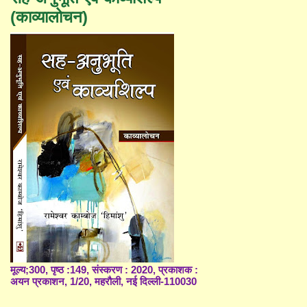
(काव्यालोचन)
मूल्य;300, पृष्ठ :149, संस्करण : 2020, प्रकाशक :
अयन प्रकाशन, 1/20, महरौली, नई दिल्ली-110030