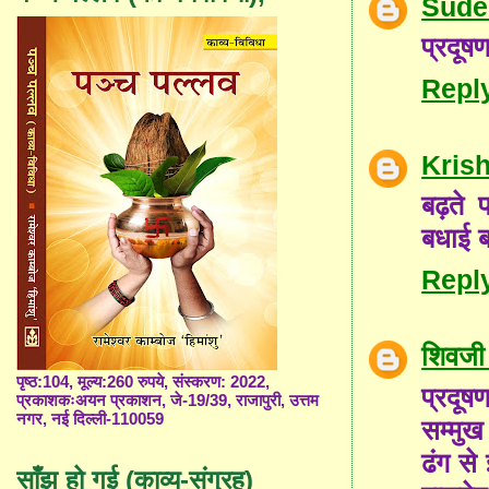
Sude
प्रदू
Repl
Kris
बढ़ते प
बधाई ब
Repl
शिवजी 
पृष्ठ:104, मूल्य:260 रुपये, संस्करण: 2022,
प्रदूष
प्रकाशकःअयन प्रकाशन, जे-19/39, राजापुरी, उत्तम
नगर, नई दिल्ली-110059
सम्मुख
ढंग से
साँझ हो गई (काव्य-संग्रह)