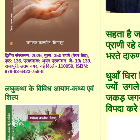
स
हता है
ज
प्राणी
रहे
भरते दा
द्वितीय संस्करण: 2026, मूल्य: 350 रुपये (पेपर बैक),
पृष्ठ: 136, प्रकाशक: अयन प्रकाशन, जे- 19/ 139,
राजापुरी, उत्तम नगर, नई दिल्ली- 110059, ISBN:
978-93-6423-759-8
धुआँ घिरा
ज्यों
उगल
लघुकथा के विविध आयाम-कथ्य एवं
जकड़ जगत
शिल्प
विपदा करे