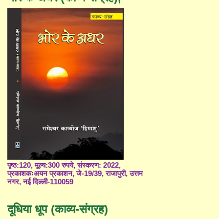
पृष्ठ:120, मूल्य:300 रुपये, संस्करण: 2022,
प्रकाशकःअयन प्रकाशन, जे-19/39, राजापुरी, उत्तम
नगर, नई दिल्ली-110059
दूधिया धूप (काव्य-संग्रह)