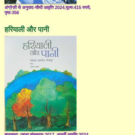
अंग्रेज़ी से अनुवाद-चौथी आवृत्ति 2024,मूल्यः415 रुपये,
पृष्ठः356
हरियाली और पानी
बालकथा -पहला संस्करण-2017, आठवीं आवृत्ति;2024,