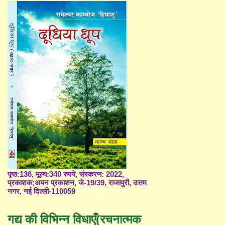
पृष्ठ:136, मूल्य:340 रुपये, संस्करण: 2022,
प्रकाशक;अयन प्रकाशन, जे-19/39, राजापुरी, उत्तम
नगर, नई दिल्ली-110059
गद्य की विभिन्न विधाएँ(रचनात्मक