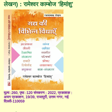
लेखन) : रामेश्वर काम्बोज 'हिमांशु'
मूल्य :260, पृष्ठ :120 संस्करण : 2022, प्रकाशक :
अयन प्रकाशन, 19/39, राजापुरी, उत्तम नगर, नई
दिल्ली-110059