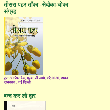
तीसरा पहर ताँका -सेदोका-चोका
संग्रह
पृष्ठ;80 पेपर बैक, मूल्य; सौ रुपये, वर्ष;2020, अयन
प्रकाशन , नई दिल्ली
बन्द कर लो द्वार