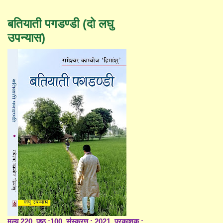
बतियाती पगडण्डी (दो लघु
उपन्यास)
मूल्य 220, पृष्ठ :100, संस्करण : 2021, प्रकाशक :