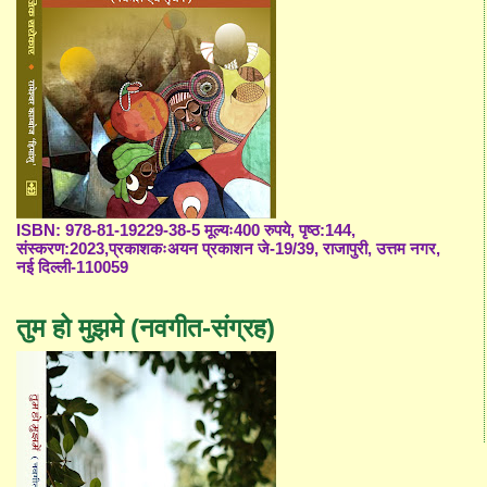
ISBN: 978-81-19229-38-5 मूल्यः400 रुपये, पृष्ठ:144,
संस्करण:2023,प्रकाशकःअयन प्रकाशन जे-19/39, राजापुरी, उत्तम नगर,
नई दिल्ली-110059
तुम हो मुझमे (नवगीत-संग्रह)