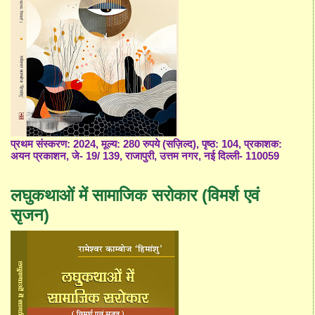
प्रथम संस्करण: 2024, मूल्य: 280 रुपये (सज़िल्द), पृष्ठ: 104, प्रकाशक:
अयन प्रकाशन, जे- 19/ 139, राजापुरी, उत्तम नगर, नई दिल्ली- 110059
लघुकथाओं में सामाजिक सरोकार (विमर्श एवं
सृजन)