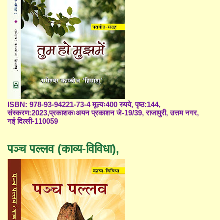
ISBN: 978-93-94221-73-4 मूल्यः400 रुपये, पृष्ठ:144,
संस्करण:2023,प्रकाशकःअयन प्रकाशन जे-19/39, राजापुरी, उत्तम नगर,
नई दिल्ली-110059
पञ्च पल्लव (काव्य-विविधा),