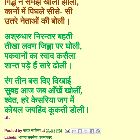
गिद्ध न समझे खाली झोली
,
कानों में पिघले सीसे
-
सी
उतरे नेताओं की बोली।
अश्रुधार निरन्तर बहती
तीखा लवण जिह्वा पर घोली
,
पकवानों का स्वाद कसैला
शान्त
पड़े हैं सारे ढोली।
रंग तीन बस दिए दिखाई
सुबह आज जब आँखें खोलीं
,
श्वेत
,
हरे केसरिया जग में
कोयल जयहिंद कूकती डोली।
-0-
Posted by
सहज साहित्य
at
11:58 PM
Labels:
भावना सक्सैना
,
रचनाकार