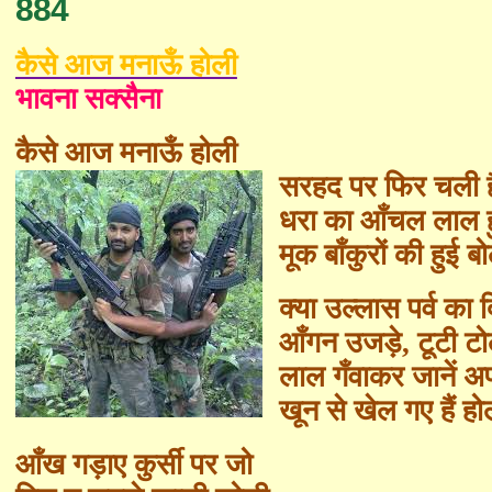
884
कैसे आज मनाऊँ होली
भावना सक्सैना
कैसे आज मनाऊँ होली
सरहद पर फिर चली ह
धरा का आँचल लाल 
मूक बाँकुरों की हुई 
क्या उल्लास पर्व का द
आँगन उजड़े
,
टूटी ट
लाल गँवाकर जानें अ
खून से खेल गए हैं ह
आँख गड़ाए कुर्सी पर जो