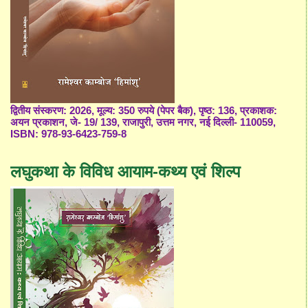
द्वितीय संस्करण: 2026, मूल्य: 350 रुपये (पेपर बैक), पृष्ठ: 136, प्रकाशक:
अयन प्रकाशन, जे- 19/ 139, राजापुरी, उत्तम नगर, नई दिल्ली- 110059,
ISBN: 978-93-6423-759-8
लघुकथा के विविध आयाम-कथ्य एवं शिल्प