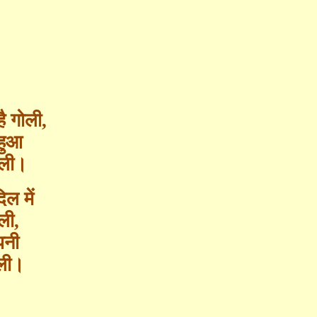
ै गोली
,
हुआ
बोली।
िल में
ोली
,
पनी
ोली।