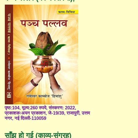
पृष्ठ:104, मूल्य:260 रुपये, संस्करण: 2022,
प्रकाशकःअयन प्रकाशन, जे-19/39, राजापुरी, उत्तम
नगर, नई दिल्ली-110059
साँझ हो गई (काव्य-संग्रह)