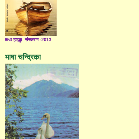
653 हाइकु -संस्करण :2013
भाषा चन्द्रिका