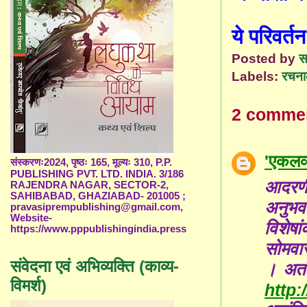
ये परिवर्तन
Posted by
स
Labels:
रचना
2 comme
'एकलव्
संस्करणः2024, पृष्ठः 165, मूल्यः 310, P.P.
PUBLISHING PVT. LTD. INDIA. 3/186
आदरणी
RAJENDRA NAGAR, SECTOR-2,
SAHIBABAD, GHAZIABAD- 201005 ;
अनुभव
pravasiprempublishing@gmail.com,
Website-
विशेषा
https://www.pppublishingindia.press
सोमवार
संवेदना एवं अभिव्यक्ति (काव्य-
। अतः 
विमर्श)
http