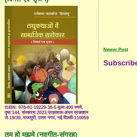
Newer Post
Subscrib
ISBN: 978-81-19229-38-5 मूल्यः400 रुपये,
पृष्ठ:144, संस्करण:2023,प्रकाशकःअयन प्रकाशन
जे-19/39, राजापुरी, उत्तम नगर, नई दिल्ली-110059
तुम हो मुझमे (नवगीत-संग्रह)