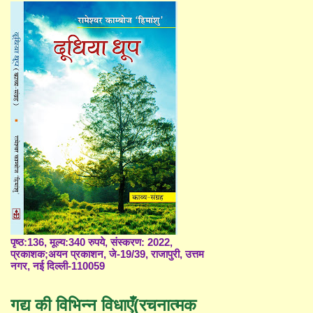
पृष्ठ:136, मूल्य:340 रुपये, संस्करण: 2022,
प्रकाशक;अयन प्रकाशन, जे-19/39, राजापुरी, उत्तम
नगर, नई दिल्ली-110059
गद्य की विभिन्न विधाएँ(रचनात्मक