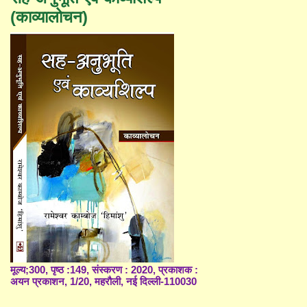
(काव्यालोचन)
मूल्य;300, पृष्ठ :149, संस्करण : 2020, प्रकाशक :
अयन प्रकाशन, 1/20, महरौली, नई दिल्ली-110030