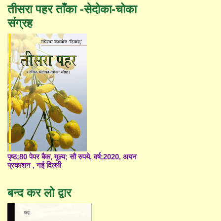
तीसरा पहर ताँका -सेदोका-चोका
संग्रह
पृष्ठ;80 पेपर बैक, मूल्य; सौ रुपये, वर्ष;2020, अयन
प्रकाशन , नई दिल्ली
बन्द कर लो द्वार