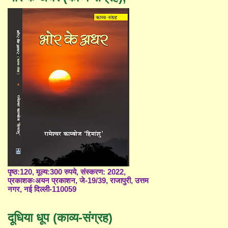
पृष्ठ:120, मूल्य:300 रुपये, संस्करण: 2022,
प्रकाशकःअयन प्रकाशन, जे-19/39, राजापुरी, उत्तम
नगर, नई दिल्ली-110059
दूधिया धूप (काव्य-संग्रह)