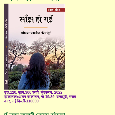
पृष्ठ:120, मूल्य:300 रुपये, संस्करण: 2022,
प्रकाशक=अयन प्रकाशन, जे-19/39, राजापुरी, उत्तम
नगर, नई दिल्ली-110059