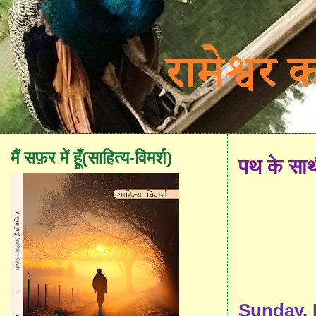
मैं सफ़र में हूँ(साहित्य-विमर्श)
पथ के सा
Sunday, 