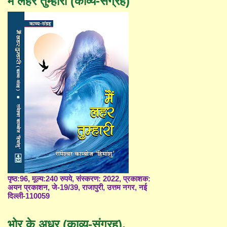
मैं लहर तुम्हारी (काव्य-संग्रह)
पृष्ठ:96, मूल्य:240 रुपये, संस्करण: 2022, प्रकाशक:
अयन प्रकाशन, जे-19/39, राजापुरी, उत्तम नगर, नई
दिल्ली-110059
भोर के अधर (काव्य-संग्रह),