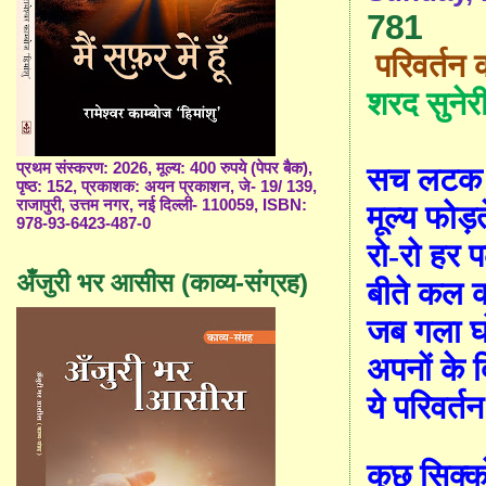
781
परिवर्तन क
शरद सुनेर
प्रथम संस्करण: 2026, मूल्य: 400 रुपये (पेपर बैक),
सच लटक रह
पृष्ठ: 152, प्रकाशक: अयन प्रकाशन, जे- 19/ 139,
राजापुरी, उत्तम नगर, नई दिल्ली- 110059, ISBN:
मूल्य फोड़त
978-93-6423-487-0
रो-रो हर प
अँजुरी भर आसीस (काव्य-संग्रह)
बीते कल क
जब गला घों
अपनों के 
ये परिवर्तन
कुछ सिक्को