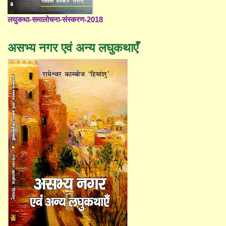
लघुकथा-समालोचना-संस्करण-2018
असभ्य नगर एवं अन्य लघुकथाएँ