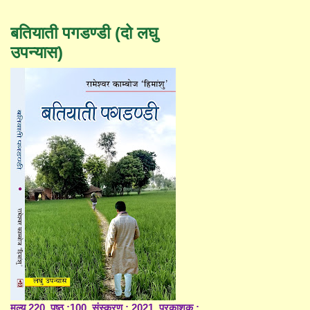
बतियाती पगडण्डी (दो लघु
उपन्यास)
मूल्य 220, पृष्ठ :100, संस्करण : 2021, प्रकाशक :