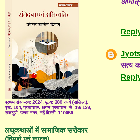
आमंत्र
Repl
Jyot
सत्य क
Repl
प्रथम संस्करण: 2024, मूल्य: 280 रुपये (सज़िल्द),
पृष्ठ: 104, प्रकाशक: अयन प्रकाशन, जे- 19/ 139,
राजापुरी, उत्तम नगर, नई दिल्ली- 110059
लघुकथाओं में सामाजिक सरोकार
(विमर्श एवं सृजन)