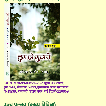
ISBN: 978-93-94221-73-4 मूल्यः400 रुपये,
पृष्ठ:144, संस्करण:2023,प्रकाशकःअयन प्रकाशन
जे-19/39, राजापुरी, उत्तम नगर, नई दिल्ली-110059
पञ्च पल्लव (काव्य-विविधा),