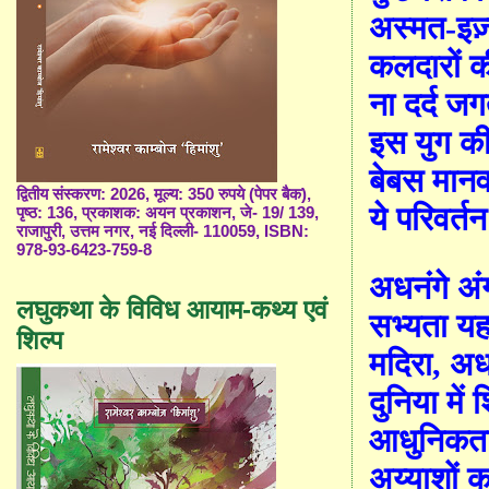
अस्मत-इज़्
कलदारों की
ना दर्द जग
इस युग क
बेबस मानव 
द्वितीय संस्करण: 2026, मूल्य: 350 रुपये (पेपर बैक),
ये परिवर्तन
पृष्ठ: 136, प्रकाशक: अयन प्रकाशन, जे- 19/ 139,
राजापुरी, उत्तम नगर, नई दिल्ली- 110059, ISBN:
978-93-6423-759-8
अधनंगे अंग
लघुकथा के विविध आयाम-कथ्य एवं
सभ्यता यहा
शिल्प
मदिरा
,
अधर
दुनिया में 
आधुनिकता
अय्याशों क