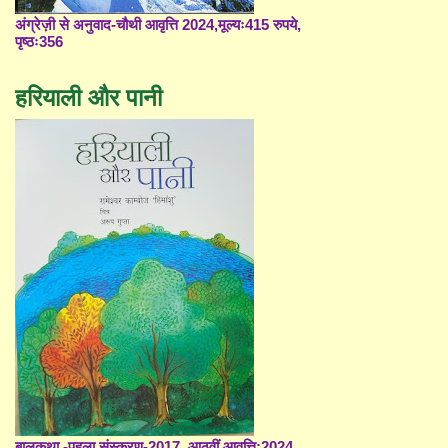
अंग्रेज़ी से अनुवाद-चौथी आवृत्ति 2024,मूल्यः415 रुपये,
पृष्ठः356
हरियाली और पानी
बालकथा -पहला संस्करण-2017, आठवीं आवृत्ति;2024,