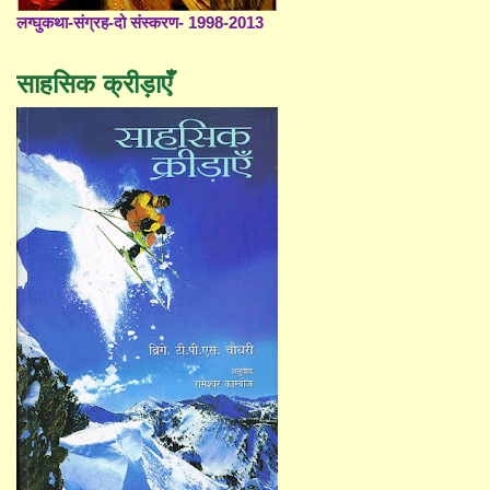
लग्घुकथा-संग्रह-दो संस्करण- 1998-2013
साहसिक क्रीड़ाएँ