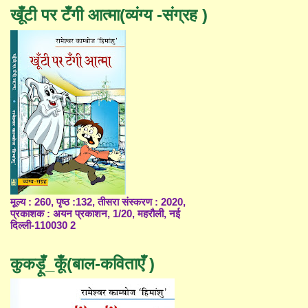
खूँटी पर टँगी आत्मा(व्यंग्य -संग्रह )
मूल्य : 260, पृष्ठ :132, तीसरा संस्करण : 2020,
प्रकाशक : अयन प्रकाशन, 1/20, महरौली, नई
दिल्ली-110030 2
कुकड़ूँ_कूँ(बाल-कविताएँ )