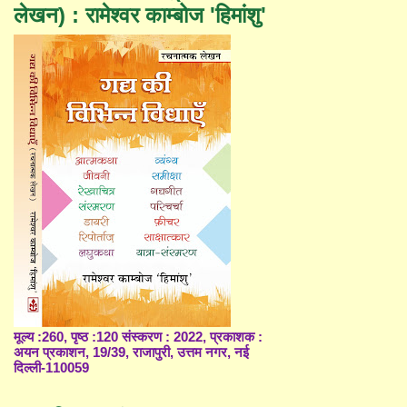
लेखन) : रामेश्वर काम्बोज 'हिमांशु'
मूल्य :260, पृष्ठ :120 संस्करण : 2022, प्रकाशक :
अयन प्रकाशन, 19/39, राजापुरी, उत्तम नगर, नई
दिल्ली-110059