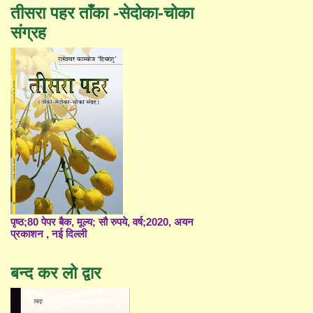
तीसरा पहर ताँका -सेदोका-चोका
संग्रह
पृष्ठ;80 पेपर बैक, मूल्य; सौ रुपये, वर्ष;2020, अयन
प्रकाशन , नई दिल्ली
बन्द कर लो द्वार