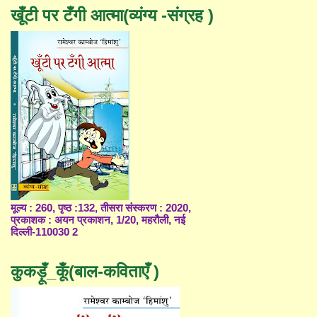
खूँटी पर टँगी आत्मा(व्यंग्य -संग्रह )
मूल्य : 260, पृष्ठ :132, तीसरा संस्करण : 2020,
प्रकाशक : अयन प्रकाशन, 1/20, महरौली, नई
दिल्ली-110030 2
कुकड़ूँ_कूँ(बाल-कविताएँ )