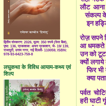
लौट
आना ह
संकल्प क
इन हड्ड
रोज़ सपने 
द्वितीय संस्करण: 2026, मूल्य: 350 रुपये (पेपर बैक),
आ धमकते द्व
पृष्ठ: 136, प्रकाशक: अयन प्रकाशन, जे- 19/ 139,
राजापुरी, उत्तम नगर, नई दिल्ली- 110059, ISBN:
उन को टूट
978-93-6423-759-8
क्यों लगाये 
लघुकथा के विविध आयाम-कथ्य एवं
फिर भी 
शिल्प
क्या पत
पर्वत
चोटिय
हरी घाटी गू