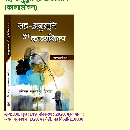
(काव्यालोचन)
मूल्य;300, पृष्ठ :149, संस्करण : 2020, प्रकाशक :
अयन प्रकाशन, 1/20, महरौली, नई दिल्ली-110030