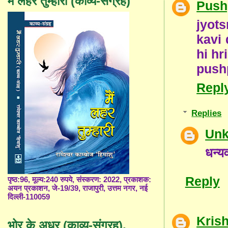
मैं लहर तुम्हारी (काव्य-संग्रह)
Push
jyot
kavi 
hi hr
push
Repl
Replies
Un
धन्य
Reply
पृष्ठ:96, मूल्य:240 रुपये, संस्करण: 2022, प्रकाशक:
अयन प्रकाशन, जे-19/39, राजापुरी, उत्तम नगर, नई
दिल्ली-110059
Kris
भोर के अधर (काव्य-संग्रह),