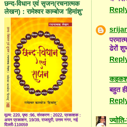
छन्द-विधान एवं सृजन(रचनात्मक
Repl
लेखन) : रामेश्वर काम्बोज 'हिमांशु'
srija
परमात्
ढेरों 
Repl
कहकशा
बहुत ह
Repl
मूल्य: 220, पृष्ठ :96, संस्करण : 2022, प्रकाशक :
ज्योत
अयन प्रकाशन, 19/39, राजापुरी, उत्तम नगर, नई
दिल्ली-110059