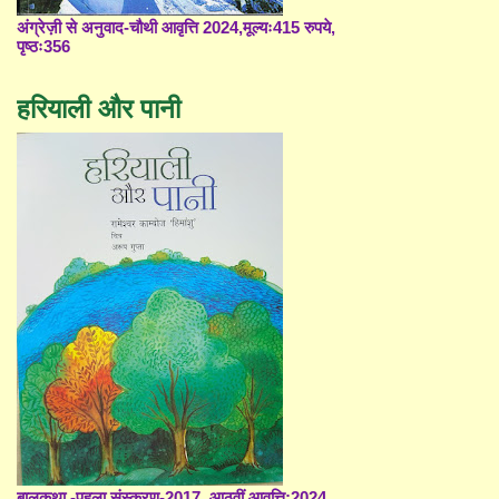
अंग्रेज़ी से अनुवाद-चौथी आवृत्ति 2024,मूल्यः415 रुपये,
पृष्ठः356
हरियाली और पानी
बालकथा -पहला संस्करण-2017, आठवीं आवृत्ति;2024,