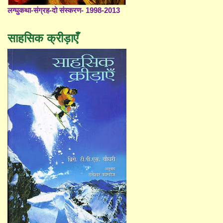
लग्घुकथा-संग्रह-दो संस्करण- 1998-2013
साहसिक क्रीड़ाएँ