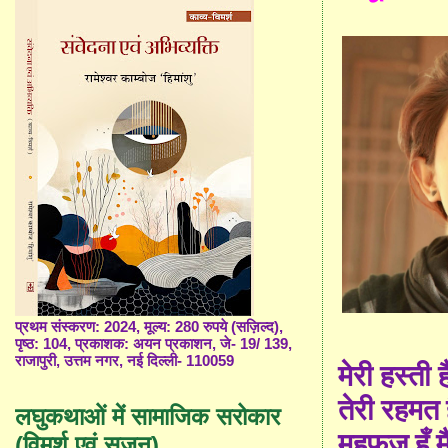
प्रथम संस्करण: 2024, मूल्य: 280 रुपये (सज़िल्द),
पृष्ठ: 104, प्रकाशक: अयन प्रकाशन, जे- 19/ 139,
राजापुरी, उत्तम नगर, नई दिल्ली- 110059
मेरी हस्ती 
तेरी रहमत 
लघुकथाओं में सामाजिक सरोकार
महफूज़ हूँ म
(विमर्श एवं सृजन)