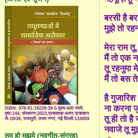
बरसी है ब
मुझे तो रह
मेरा राम तू
मैं तो एक 
तू रहनुमा 
मैं तो बस त
है गुजारिश
ना करना ज
ISBN: 978-81-19229-38-5 मूल्यः400 रुपये,
पृष्ठ:144, संस्करण:2023,प्रकाशकःअयन प्रकाशन
तू ही तो है 
जे-19/39, राजापुरी, उत्तम नगर, नई दिल्ली-110059
नवाजे तू म
तुम हो मुझमे (नवगीत-संग्रह)