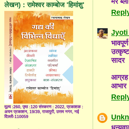
मेरे ब
लेखन) : रामेश्वर काम्बोज 'हिमांशु'
Repl
Jyoti
भावपूर्
उत्कृष्ट
सादर
आग्रह ह
आभार
Repl
मूल्य :260, पृष्ठ :120 संस्करण : 2022, प्रकाशक :
अयन प्रकाशन, 19/39, राजापुरी, उत्तम नगर, नई
Unk
दिल्ली-110059
धन्यव