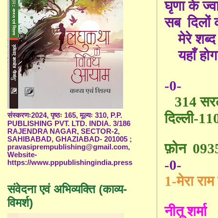
घृणा के ज्
सब
दिलों
मेरे शब्
यहाँ होग
-0-
314
सरल
दिल्ली
-11
संस्करणः2024, पृष्ठः 165, मूल्यः 310, P.P.
PUBLISHING PVT. LTD. INDIA. 3/186
RAJENDRA NAGAR, SECTOR-2,
SAHIBABAD, GHAZIABAD- 201005 ;
फ़ोन
093
pravasiprempublishing@gmail.com,
Website-
-0-
https://www.pppublishingindia.press
1-
मेरा राम 
संवेदना एवं अभिव्यक्ति (काव्य-
विमर्श)
नीतू शर्मा