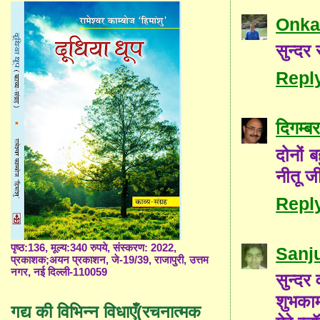
Onka
सुन्दर 
Repl
दिगम्ब
दोनों 
नीतू ज
Repl
पृष्ठ:136, मूल्य:340 रुपये, संस्करण: 2022,
Sanj
प्रकाशक;अयन प्रकाशन, जे-19/39, राजापुरी, उत्तम
नगर, नई दिल्ली-110059
सुन्दर 
शुभका
गद्य की विभिन्न विधाएँ(रचनात्मक