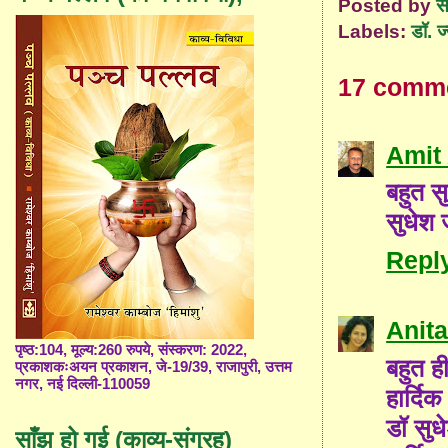
Posted by
स
Labels:
डॉ. ज्
17 comm
Amit
बहुत सु
सुधेश 
Repl
Anita
पृष्ठ:104, मूल्य:260 रुपये, संस्करण: 2022,
बहुत ही
प्रकाशकःअयन प्रकाशन, जे-19/39, राजापुरी, उत्तम
नगर, नई दिल्ली-110059
हार्द
डॉ सुध
साँझ हो गई (काव्य-संग्रह)