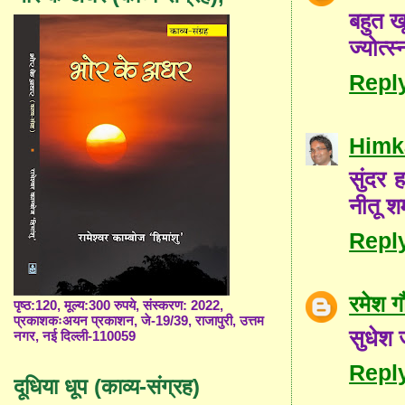
बहुत ख
ज्योत्
Repl
Himk
सुंदर ह
नीतू शर
Repl
रमेश ग
पृष्ठ:120, मूल्य:300 रुपये, संस्करण: 2022,
प्रकाशकःअयन प्रकाशन, जे-19/39, राजापुरी, उत्तम
सुधेश 
नगर, नई दिल्ली-110059
Repl
दूधिया धूप (काव्य-संग्रह)