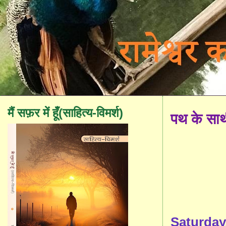
मैं सफ़र में हूँ(साहित्य-विमर्श)
पथ के सा
Saturday