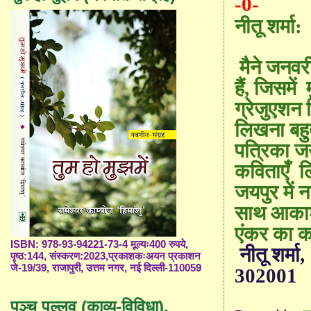
-0-
नीतू शर्मा:
मैने जनव
हैं
,
जिसमें
ग्रे
जुए
शन डि
लिखना बहुत
पत्रिका ज
कविताएँ
ल
जयपुर में
साथ आकाशव
एंकर का क
ISBN: 978-93-94221-73-4 मूल्यः400 रुपये,
नीतू शर्मा
,
पृष्ठ:144, संस्करण:2023,प्रकाशकःअयन प्रकाशन
जे-19/39, राजापुरी, उत्तम नगर, नई दिल्ली-110059
302001
पञ्च पल्लव (काव्य-विविधा),