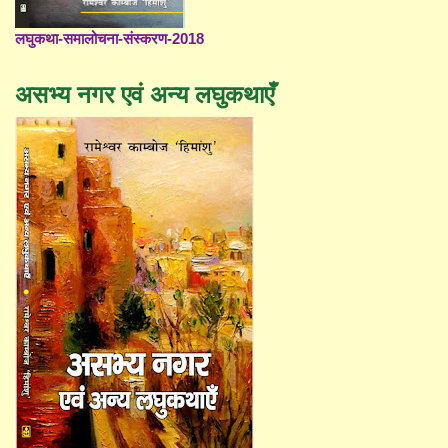
लघुकथा-समालोचना-संस्करण-2018
असभ्य नगर एवं अन्य लघुकथाएँ