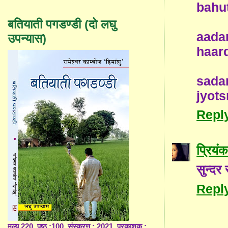
bahu
बतियाती पगडण्डी (दो लघु
aada
उपन्यास)
haar
sada
jyot
Repl
प्रियंक
सुन्दर
Repl
मूल्य 220, पृष्ठ :100, संस्करण : 2021, प्रकाशक :