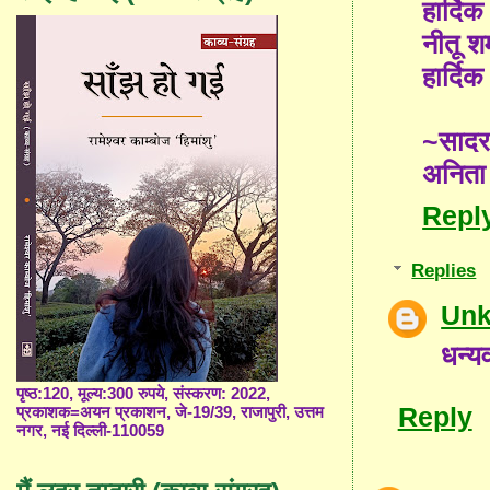
हार्दि
नीतू श
हार्दि
~साद
अनिता
Repl
Replies
Un
धन्य
पृष्ठ:120, मूल्य:300 रुपये, संस्करण: 2022,
Reply
प्रकाशक=अयन प्रकाशन, जे-19/39, राजापुरी, उत्तम
नगर, नई दिल्ली-110059